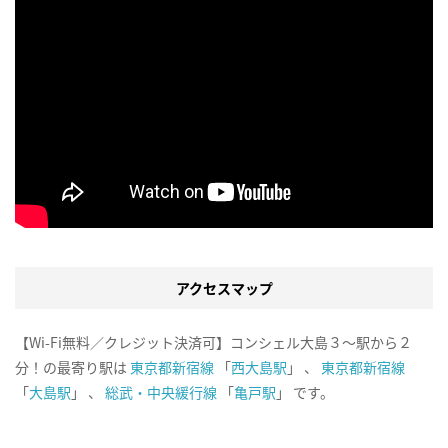
アクセスマップ
【Wi-Fi無料／クレジット決済可】コンシェル大島３～駅から２
分！の最寄り駅は
東京都新宿線
「
西大島駅
」 、
東京都新宿線
「
大島駅
」 、
総武・中央緩行線
「
亀戸駅
」 です。