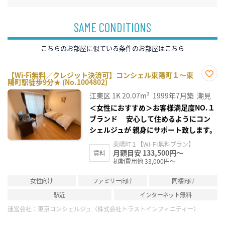
SAME CONDITIONS
こちらのお部屋に似ている条件のお部屋はこちら
【Wi-Fi無料／クレジット決済可】コンシェル東陽町１～東
陽町駅徒歩9分★ (No.1004802)
お気
に入
江東区
1K
20.07m²
1999年7月築
潮見
り登
録
＜女性におすすめ＞お客様満足度NO.１
ブランド 安心して住めるようにコン
シェルジュが 親身にサポート致します。
東陽町１【WI-FI無料プラン】
月額目安 133,500円～
賃料
初期費用他 33,000円～
女性向け
ファミリー向け
同棲向け
駅近
インターネット無料
運営会社：
東京コンシェルジュ（株式会社トラストインフィニティー）