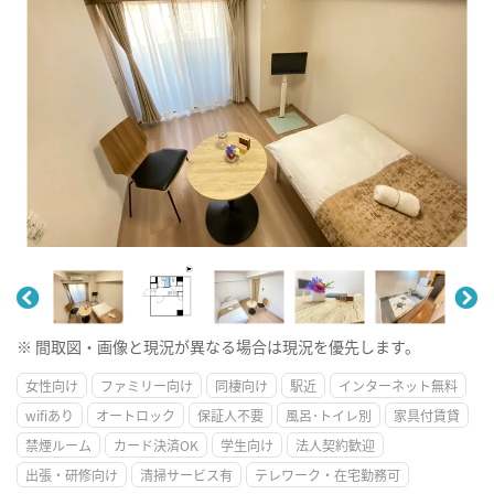
※ 間取図・画像と現況が異なる場合は現況を優先します。
女性向け
ファミリー向け
同棲向け
駅近
インターネット無料
wifiあり
オートロック
保証人不要
風呂･トイレ別
家具付賃貸
禁煙ルーム
カード決済OK
学生向け
法人契約歓迎
出張・研修向け
清掃サービス有
テレワーク・在宅勤務可