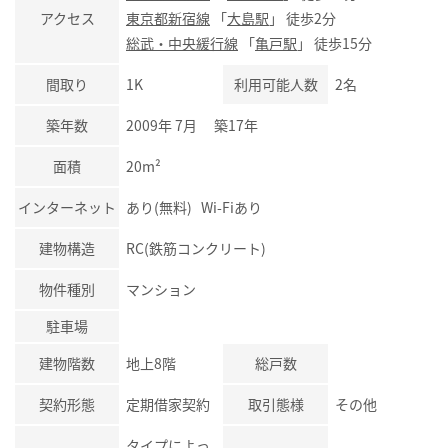
アクセス
東京都新宿線
「
大島駅
」 徒歩2分
総武・中央緩行線
「
亀戸駅
」 徒歩15分
間取り
1K
利用可能人数
2名
築年数
2009年 7月 築17年
面積
20m²
インターネット
あり(無料) Wi-Fiあり
建物構造
RC(鉄筋コンクリート)
物件種別
マンション
駐車場
建物階数
地上8階
総戸数
契約形態
定期借家契約
取引態様
その他
タイプによっ