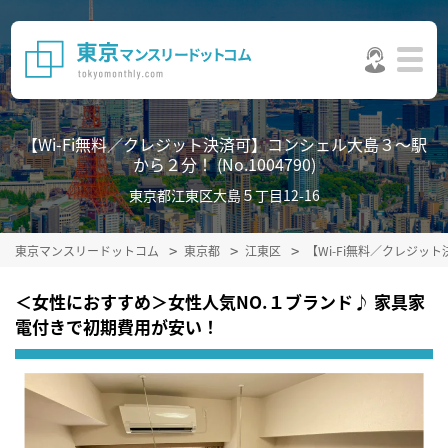
【Wi-Fi無料／クレジット決済可】コンシェル大島３～駅
から２分！ (No.1004790)
東京都江東区大島５丁目12-16
東京マンスリードットコム
東京都
江東区
【Wi-Fi無料／クレジ
＜女性におすすめ＞女性人気NO.１ブランド♪ 家具家
電付きで初期費用が安い！