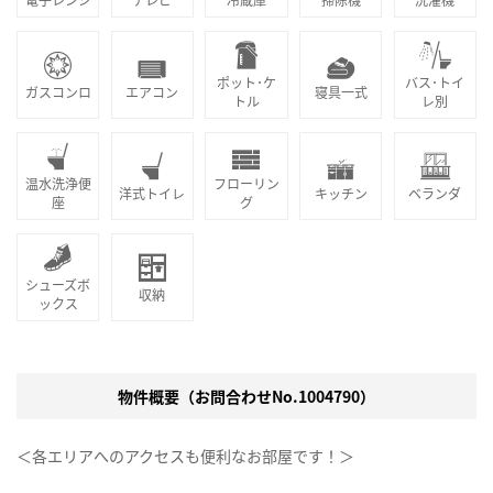
ポット･ケ
バス･トイ
ガスコンロ
エアコン
寝具一式
トル
レ別
温水洗浄便
フローリン
洋式トイレ
キッチン
ベランダ
座
グ
シューズボ
収納
ックス
物件概要（お問合わせNo.1004790）
＜各エリアへのアクセスも便利なお部屋です！＞