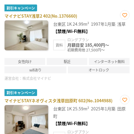
割引キャンペーン
マイナビSTAY浅草2 402(No.1376660)
お気
台東区
1K
24.99m²
1997年1月築
浅草
に入
り登
【禁煙/Wi-Fi無料】
録
ロングプラン
月額目安 185,400円～
賃料
初期費用他 27,500円～
女性向け
駅近
インターネット無料
wifiあり
オートロック
運営会社：
株式会社マイナビ
割引キャンペーン
マイナビSTAYネオヴィスタ浅草田原町 602(No.1044988)
お気
台東区
1K
25.59m²
2025年1月築
田原
に入
り登
町
録
【禁煙/Wi-Fi無料】
ロングプラン