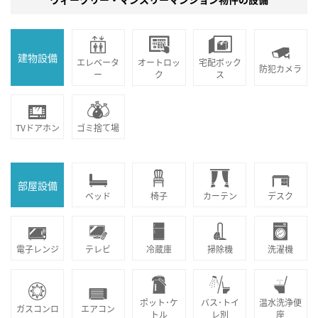
建物設備
エレベータ
オートロッ
宅配ボック
防犯カメラ
ー
ク
ス
TVドアホン
ゴミ捨て場
部屋設備
ベッド
椅子
カーテン
デスク
電子レンジ
テレビ
冷蔵庫
掃除機
洗濯機
ポット･ケ
バス･トイ
温水洗浄便
ガスコンロ
エアコン
トル
レ別
座