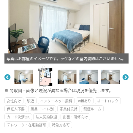
写真はお部屋のイメージです。ラグなどの室内装飾はございません。
※ 間取図・画像と現況が異なる場合は現況を優先します。
女性向け
駅近
インターネット無料
wifiあり
オートロック
保証人不要
風呂･トイレ別
家具付賃貸
禁煙ルーム
カード決済OK
法人契約歓迎
出張・研修向け
テレワーク・在宅勤務可
特急対応可