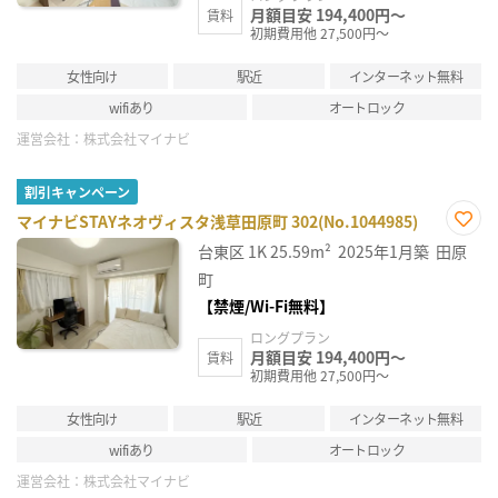
月額目安 194,400円～
賃料
初期費用他 27,500円～
女性向け
駅近
インターネット無料
wifiあり
オートロック
運営会社：
株式会社マイナビ
割引キャンペーン
マイナビSTAYネオヴィスタ浅草田原町 302(No.1044985)
お気
台東区
1K
25.59m²
2025年1月築
田原
に入
り登
町
録
【禁煙/Wi-Fi無料】
ロングプラン
月額目安 194,400円～
賃料
初期費用他 27,500円～
女性向け
駅近
インターネット無料
wifiあり
オートロック
運営会社：
株式会社マイナビ