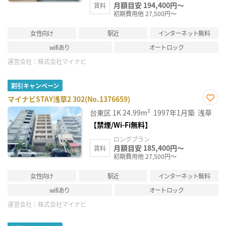
月額目安 194,400円～
賃料
初期費用他 27,500円～
女性向け
駅近
インターネット無料
wifiあり
オートロック
運営会社：
株式会社マイナビ
割引キャンペーン
マイナビSTAY浅草2 302(No.1376659)
お気
台東区
1K
24.99m²
1997年1月築
浅草
に入
り登
【禁煙/Wi-Fi無料】
録
ロングプラン
月額目安 185,400円～
賃料
初期費用他 27,500円～
女性向け
駅近
インターネット無料
wifiあり
オートロック
運営会社：
株式会社マイナビ