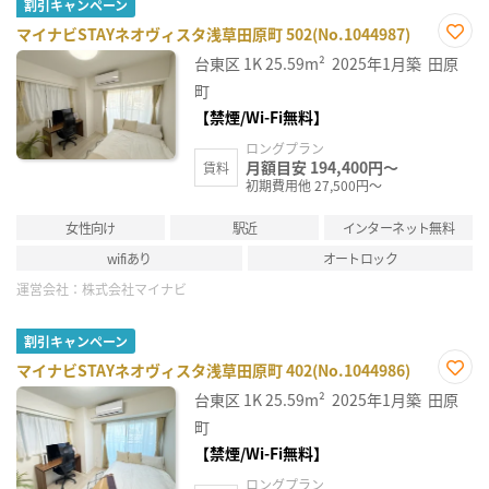
割引キャンペーン
マイナビSTAYネオヴィスタ浅草田原町 502(No.1044987)
お気
台東区
1K
25.59m²
2025年1月築
田原
に入
り登
町
録
【禁煙/Wi-Fi無料】
ロングプラン
月額目安 194,400円～
賃料
初期費用他 27,500円～
女性向け
駅近
インターネット無料
wifiあり
オートロック
運営会社：
株式会社マイナビ
割引キャンペーン
マイナビSTAYネオヴィスタ浅草田原町 402(No.1044986)
お気
台東区
1K
25.59m²
2025年1月築
田原
に入
り登
町
録
【禁煙/Wi-Fi無料】
ロングプラン