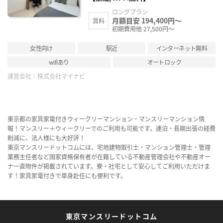
ロングプラン
月額目安 194,400円～
賃料
初期費用他 27,500円～
女性向け
駅近
インターネット無料
wifiあり
オートロック
運営会社：
株式会社マイナビ
東京都の家具家電付きウィークリーマンション・マンスリーマンション情
報！マンスリー＋ウィークリーでのご利用も可能です。連泊・長期出張の経費
削減に、法人様にも大好評！
東京マンスリードットコムには、宅地建物取引士・マンション管理士・管理
業務主任者など国家資格保有者が在籍している不動産管理会社や不動産オー
ナー直物件が掲載されています。寮・社宅として安心してご利用いただけま
す！家具家電付きで単身赴任にも便利です。
東京マンスリードットコム