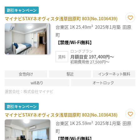
割引キャンペーン
マイナビSTAYネオヴィスタ浅草田原町 803(No.1036439)
お気
台東区
1K
25.49m²
2025年1月築
田原
に入
り登
町
録
【禁煙/Wi-Fi無料】
ロングプラン
月額目安 197,400円～
賃料
初期費用他 27,500円～
女性向け
駅近
インターネット無料
wifiあり
オートロック
運営会社：
株式会社マイナビ
割引キャンペーン
マイナビSTAYネオヴィスタ浅草田原町 802(No.1036438)
お気
台東区
1K
25.59m²
2025年1月築
田原
に入
り登
町
録
【禁煙/Wi-Fi無料】