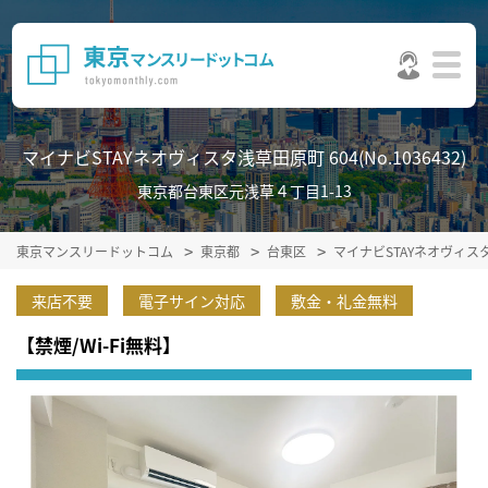
マイナビSTAYネオヴィスタ浅草田原町 604(No.1036432)
東京都台東区元浅草４丁目1-13
東京マンスリードットコム
東京都
台東区
マイナビSTAYネオヴィ
来店不要
電子サイン対応
敷金・礼金無料
【禁煙/Wi-Fi無料】