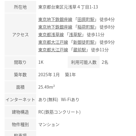
所在地
東京都台東区元浅草４丁目1-13
東京地下鉄銀座線
「
田原町駅
」 徒歩4分
東京地下鉄銀座線
「
稲荷町駅
」 徒歩8分
アクセス
東京都浅草線
「
浅草駅
」 徒歩11分
東京都大江戸線
「
新御徒町駅
」 徒歩9分
東京都大江戸線
「
蔵前駅
」 徒歩11分
間取り
1K
利用可能人数
2名
築年数
2025年 1月 築1年
面積
25.49m²
インターネット
あり(無料) Wi-Fiあり
建物構造
RC(鉄筋コンクリート)
物件種別
マンション
駐車場