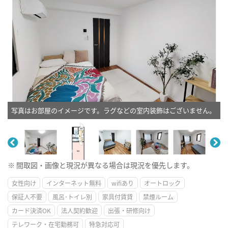
写真はお部屋のイメージです。ラグなどの室内装飾はございません。
※ 間取図・画像と現況が異なる場合は現況を優先します。
女性向け
インターネット無料
wifiあり
オートロック
保証人不要
風呂･トイレ別
家具付賃貸
禁煙ルーム
カード決済OK
法人契約歓迎
出張・研修向け
テレワーク・在宅勤務可
特急対応可