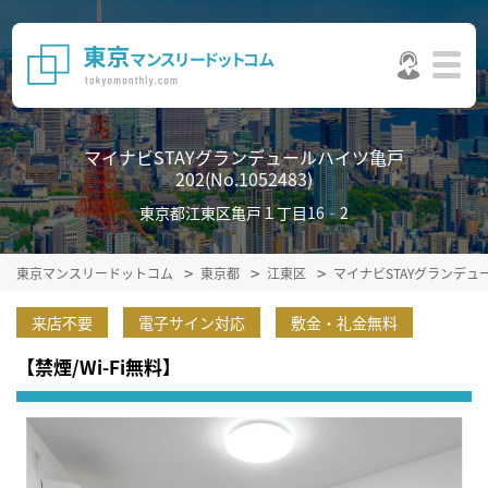
マイナビSTAYグランデュールハイツ亀戸
202(No.1052483)
東京都江東区亀戸１丁目16‐2
東京マンスリードットコム
東京都
江東区
マイナビSTAYグランデ
来店不要
電子サイン対応
敷金・礼金無料
【禁煙/Wi-Fi無料】