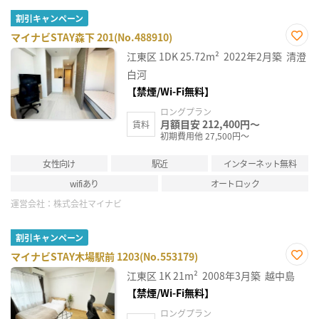
割引キャンペーン
マイナビSTAY森下 201(No.488910)
お気
江東区
1DK
25.72m²
2022年2月築
清澄
に入
り登
白河
録
【禁煙/Wi-Fi無料】
ロングプラン
月額目安 212,400円～
賃料
初期費用他 27,500円～
女性向け
駅近
インターネット無料
wifiあり
オートロック
運営会社：
株式会社マイナビ
割引キャンペーン
マイナビSTAY木場駅前 1203(No.553179)
お気
江東区
1K
21m²
2008年3月築
越中島
に入
り登
【禁煙/Wi-Fi無料】
録
ロングプラン