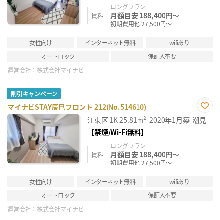
ロングプラン
月額目安 188,400円～
賃料
初期費用他 27,500円～
女性向け
インターネット無料
wifiあり
オートロック
保証人不要
運営会社：
株式会社マイナビ
割引キャンペーン
マイナビSTAY辰巳フロント 212(No.514610)
お気
江東区
1K
25.81m²
2020年1月築
潮見
に入
り登
【禁煙/Wi-Fi無料】
録
ロングプラン
月額目安 188,400円～
賃料
初期費用他 27,500円～
女性向け
インターネット無料
wifiあり
オートロック
保証人不要
運営会社：
株式会社マイナビ