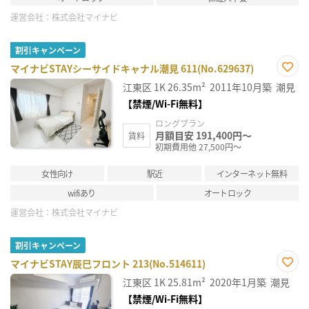
運営会社：
株式会社マイナビ
割引キャンペーン
マイナビSTAYシーサイドキャナル潮見 611(No.629637)
お気
江東区
1K
26.35m²
2011年10月築
潮見
に入
り登
【禁煙/Wi-Fi無料】
録
ロングプラン
月額目安 191,400円～
賃料
初期費用他 27,500円～
女性向け
駅近
インターネット無料
wifiあり
オートロック
運営会社：
株式会社マイナビ
割引キャンペーン
マイナビSTAY辰巳フロント 213(No.514611)
お気
江東区
1K
25.81m²
2020年1月築
潮見
に入
り登
【禁煙/Wi-Fi無料】
録