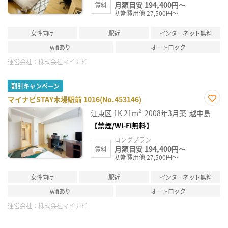
月額目安 194,400円～
賃料
初期費用他 27,500円～
女性向け
駅近
インターネット無料
wifiあり
オートロック
運営会社：
株式会社マイナビ
割引キャンペーン
マイナビSTAY木場駅前 1016(No.453146)
お気
江東区
1K
21m²
2008年3月築
越中島
に入
り登
【禁煙/Wi-Fi無料】
録
ロングプラン
月額目安 194,400円～
賃料
初期費用他 27,500円～
女性向け
駅近
インターネット無料
wifiあり
オートロック
運営会社：
株式会社マイナビ