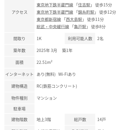
東京地下鉄半蔵門線
「
住吉駅
」 徒歩15分
アクセス
東京地下鉄半蔵門線
「
錦糸町駅
」 徒歩12分
東京都新宿線
「
西大島駅
」 徒歩11分
総武・中央緩行線
「
亀戸駅
」 徒歩8分
間取り
1K
利用可能人数
2名
築年数
2025年 3月 築1年
面積
22.51m²
インターネット
あり(無料) Wi-Fiあり
建物構造
RC(鉄筋コンクリート)
物件種別
マンション
駐車場
建物階数
地上3階
総戸数
14戸