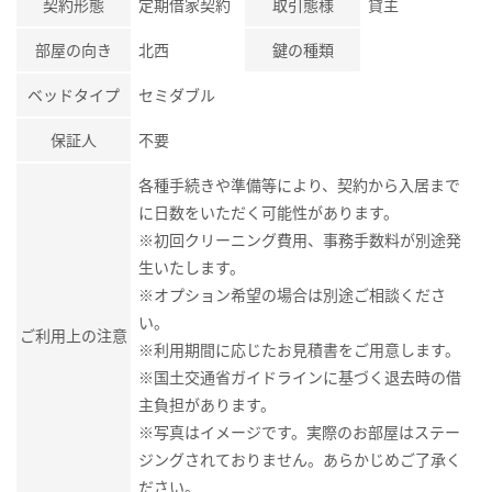
契約形態
定期借家契約
取引態様
貸主
部屋の向き
北西
鍵の種類
ベッドタイプ
セミダブル
保証人
不要
各種手続きや準備等により、契約から入居まで
に日数をいただく可能性があります。
※初回クリーニング費用、事務手数料が別途発
生いたします。
※オプション希望の場合は別途ご相談くださ
い。
ご利用上の注意
※利用期間に応じたお見積書をご用意します。
※国土交通省ガイドラインに基づく退去時の借
主負担があります。
※写真はイメージです。実際のお部屋はステー
ジングされておりません。あらかじめご了承く
ださい。