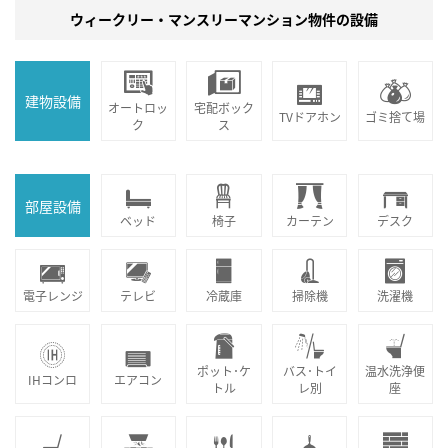
ウィークリー・マンスリーマンション物件の設備
建物設備
オートロッ
宅配ボック
TVドアホン
ゴミ捨て場
ク
ス
部屋設備
ベッド
椅子
カーテン
デスク
電子レンジ
テレビ
冷蔵庫
掃除機
洗濯機
ポット･ケ
バス･トイ
温水洗浄便
IHコンロ
エアコン
トル
レ別
座