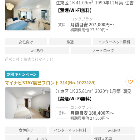
お気
江東区
1K
41.09m²
1990年11月築
住吉
に入
り登
【禁煙/Wi-Fi無料】
録
ロングプラン
月額目安 207,000円～
賃料
初期費用他 27,500円～
女性向け
駅近
インターネット無料
wifiあり
オートロック
運営会社：
株式会社マイナビ
割引キャンペーン
マイナビSTAY辰巳フロント 314(No.1023189)
お気
江東区
1K
25.81m²
2020年1月築
潮見
に入
り登
【禁煙/Wi-Fi無料】
録
ロングプラン
月額目安 188,400円～
賃料
初期費用他 27,500円～
女性向け
インターネット無料
wifiあり
オートロック
保証人不要