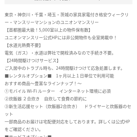
東京・神奈川・千葉・埼玉・茨城の家具家電付き格安ウィークリ
ー・マンスリーマンションのユニオンマンスリー
【首都圏最大級！5,000室以上の物件保有数】
ユニオンマンスリー公式HPには非公開物件も全室掲載中！
【水道光熱費不要】
電気（ガス）・水道は弊社で開栓済みなので手続き不要。
【24時間駆けつけサービス】
ご入居中のトラブル時も、24時間駆けつけて応急処置します。
■レンタルオプション■ 1ヶ月以上１日単位で利用可能
おすすめ商品～豊富なラインナップ！～
①モバイル Wi-Fi ルーター インターネット環境に必須
②炊飯器 ２合炊き 自炊して食費の節約に
③新生活応援セット（炊飯器2合炊き） ドライヤーと炊飯器のセ
ット
一部商品のお届けは宅配便対応をしております。詳しくは公式HP
をご確認ください。
■サービスオプション■