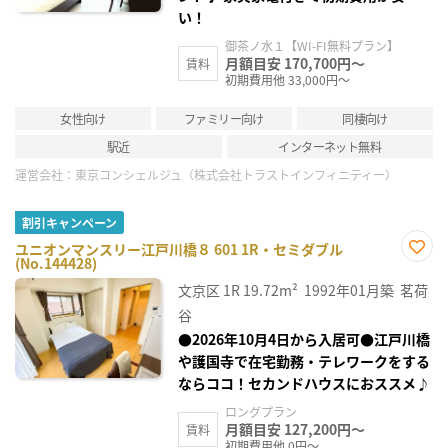
い！
御茶ノ水１【WI-FI無料プラン】
月額目安 170,700円～
賃料
初期費用他 33,000円～
女性向け
ファミリー向け
同棲向け
駅近
インターネット無料
運営会社：
東京コンシェルジュ（株式会社トラストインフィニティー）
割引キャンペーン
ユニオンマンスリー江戸川橋８ 601 1R・セミダブル
(No.144428)
お気
に入
文京区
1R
19.72m²
1992年01月築
茗荷
り登
録
谷
●2026年10月4日から入居可●江戸川橋
や護国寺で在宅勤務・テレワークをする
ならココ！セカンドハウスにおススメ♪
ロングプラン
月額目安 127,200円～
賃料
初期費用他 0円～