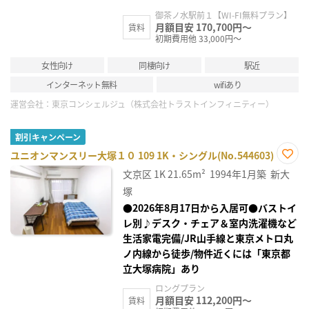
御茶ノ水駅前１【WI-FI無料プラン】
月額目安 170,700円～
賃料
初期費用他 33,000円～
女性向け
同棲向け
駅近
インターネット無料
wifiあり
運営会社：
東京コンシェルジュ（株式会社トラストインフィニティー）
割引キャンペーン
ユニオンマンスリー大塚１０ 109 1K・シングル(No.544603)
お気
文京区
1K
21.65m²
1994年1月築
新大
に入
り登
塚
録
●2026年8月17日から入居可●バストイ
レ別♪デスク・チェア＆室内洗濯機など
生活家電完備/JR山手線と東京メトロ丸
ノ内線から徒歩/物件近くには「東京都
立大塚病院」あり
ロングプラン
月額目安 112,200円～
賃料