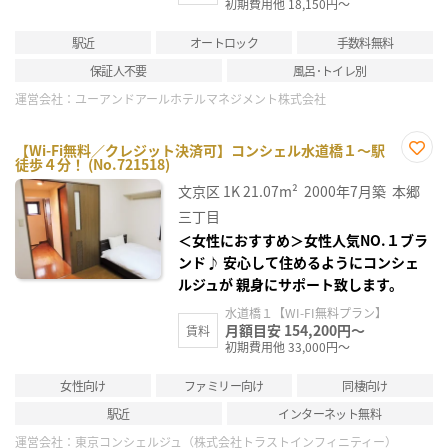
初期費用他 18,150円～
駅近
オートロック
手数料無料
保証人不要
風呂･トイレ別
運営会社：
ユーアンドアールホテルマネジメント株式会社
【Wi-Fi無料／クレジット決済可】コンシェル水道橋１～駅
徒歩４分！ (No.721518)
お気
に入
文京区
1K
21.07m²
2000年7月築
本郷
り登
録
三丁目
＜女性におすすめ＞女性人気NO.１ブラ
ンド♪ 安心して住めるようにコンシェ
ルジュが 親身にサポート致します。
水道橋１【WI-FI無料プラン】
月額目安 154,200円～
賃料
初期費用他 33,000円～
女性向け
ファミリー向け
同棲向け
駅近
インターネット無料
運営会社：
東京コンシェルジュ（株式会社トラストインフィニティー）