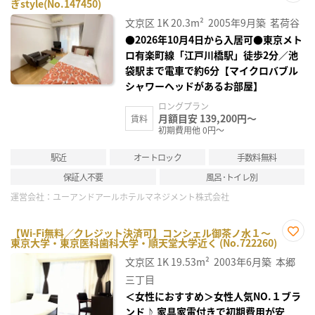
ぎstyle(No.147450)
お気
に入
文京区
1K
20.3m²
2005年9月築
茗荷谷
り登
録
●2026年10月4日から入居可●東京メト
ロ有楽町線「江戸川橋駅」徒歩2分／池
袋駅まで電車で約6分【マイクロバブル
シャワーヘッドがあるお部屋】
ロングプラン
月額目安 139,200円～
賃料
初期費用他 0円～
駅近
オートロック
手数料無料
保証人不要
風呂･トイレ別
運営会社：
ユーアンドアールホテルマネジメント株式会社
【Wi-Fi無料／クレジット決済可】コンシェル御茶ノ水１～
東京大学・東京医科歯科大学・順天堂大学近く (No.722260)
お気
に入
文京区
1K
19.53m²
2003年6月築
本郷
り登
録
三丁目
＜女性におすすめ＞女性人気NO.１ブラ
ンド♪ 家具家電付きで初期費用が安