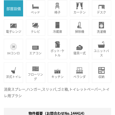
部屋設備
ベッド
椅子
カーテン
デスク
電子レンジ
テレビ
冷蔵庫
掃除機
洗濯機
ポット･ケ
ユニットバ
IHコンロ
エアコン
寝具一式
トル
ス
フローリン
洋式トイレ
キッチン
ベランダ
収納
グ
消臭スプレー,ハンガー,スリッパ,ゴミ箱,トイレットペーパー,トイ
レ用ブラシ
物件概要（お問合わせNo.144414）