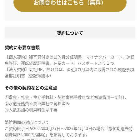
お問合わせはこちら（無料）
契約について
契約に必要な書類
【個人契約】顔写真付きの公的身分証明書：マイナンバーカード、運転
免許証、運転経歴証明書、在留カード、パスポートより１つ
【法人契約】会社HP。無ければ、直近3カ月以内に取得された履歴事項
全部証明書（登記簿謄本）
その他の契約などの注意点
①敷金・礼金・仲介手数料・契約事務手数料など初期費用一切無し
②水道光熱費不要※弊社で開栓済み
③人数追加の利用料金は不要
繁忙期間の対応について
ご契約終了日が2027年3月27日～2027年4月13日の場合「繁忙期退去特
別費用(35,000円/契約)」を頂戴しております。