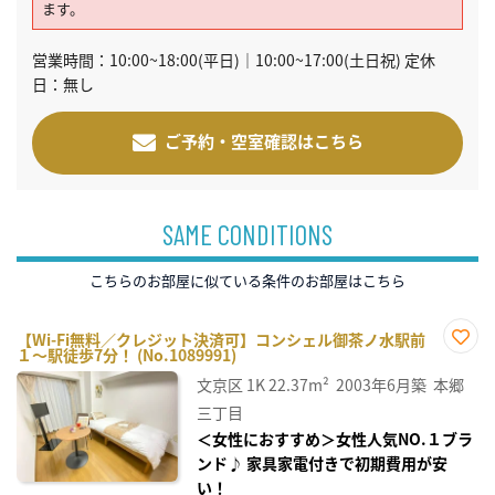
ます。
営業時間：10:00~18:00(平日)｜10:00~17:00(土日祝) 定休
日：無し
ご予約・空室確認はこちら
SAME CONDITIONS
こちらのお部屋に似ている条件のお部屋はこちら
【Wi-Fi無料／クレジット決済可】コンシェル御茶ノ水駅前
１～駅徒歩7分！ (No.1089991)
お気
に入
文京区
1K
22.37m²
2003年6月築
本郷
り登
録
三丁目
＜女性におすすめ＞女性人気NO.１ブラ
ンド♪ 家具家電付きで初期費用が安
い！