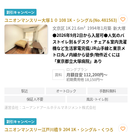
割引キャンペーン
ユニオンマンスリー大塚１０ 108 1K・シングル(No.481563)
お気
文京区
1K
21.6m²
1994年1月築
新大塚
に入
り登
●2026年9月2日から入居可●人気のバ
録
ストイレ別＆デスク・チェア＆室内洗濯
機など生活家電完備/JR山手線と東京メ
トロ丸ノ内線から徒歩/物件近くには
「東京都立大塚病院」あり
ロングプラン
月額目安 112,200円～
賃料
初期費用他 18,150円～
駅近
オートロック
手数料無料
保証人不要
風呂･トイレ別
運営会社：
ユーアンドアールホテルマネジメント株式会社
割引キャンペーン
ユニオンマンスリー江戸川橋９ 204 1K・シングル・くつろ