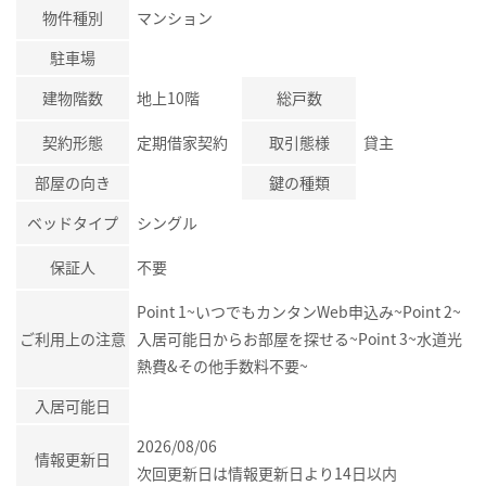
物件種別
マンション
駐車場
建物階数
地上10階
総戸数
契約形態
定期借家契約
取引態様
貸主
部屋の向き
鍵の種類
ベッドタイプ
シングル
保証人
不要
Point 1~いつでもカンタンWeb申込み~Point 2~
ご利用上の注意
入居可能日からお部屋を探せる~Point 3~水道光
熱費&その他手数料不要~
入居可能日
2026/08/06
情報更新日
次回更新日は情報更新日より14日以内