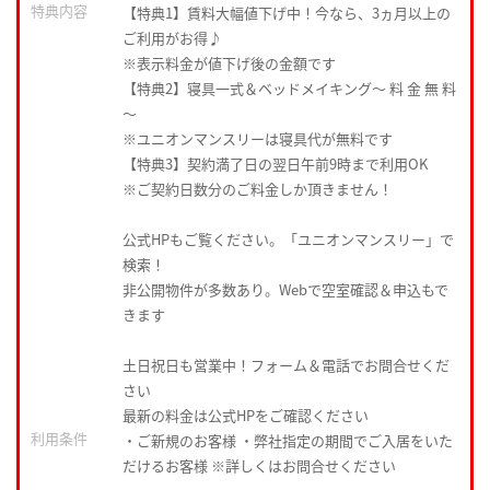
特典内容
【特典1】賃料大幅値下げ中！今なら、3ヵ月以上の
ご利用がお得♪
※表示料金が値下げ後の金額です
【特典2】寝具一式＆ベッドメイキング〜 料 金 無 料
〜
※ユニオンマンスリーは寝具代が無料です
【特典3】契約満了日の翌日午前9時まで利用OK
※ご契約日数分のご料金しか頂きません！
公式HPもご覧ください。「ユニオンマンスリー」で
検索！
非公開物件が多数あり。Webで空室確認＆申込もで
きます
土日祝日も営業中！フォーム＆電話でお問合せくだ
さい
最新の料金は公式HPをご確認ください
利用条件
・ご新規のお客様 ・弊社指定の期間でご入居をいた
だけるお客様 ※詳しくはお問合せください