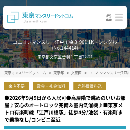
ユニオンマンスリー江戸川橋３ 901 1K・シングル
(No.144414)
東京都文京区音羽１丁目22-21
東京マンスリードットコム
東京都
文京区
ユニオンマンスリー江戸
来店不要
敷金・礼金無料
光熱費賃料込
●2026年9月9日から入居可●高層階で眺めのいいお部
屋♪安心のオートロック完備＆室内洗濯機♪■東京メ
トロ有楽町線「江戸川橋駅」徒歩4分/池袋・有楽町ま
で乗換なし/コンビニ至近