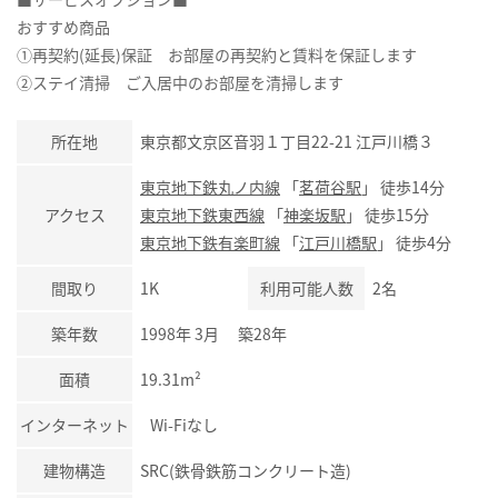
おすすめ商品
①再契約(延長)保証 お部屋の再契約と賃料を保証します
②ステイ清掃 ご入居中のお部屋を清掃します
所在地
東京都文京区音羽１丁目22-21 江戸川橋３
東京地下鉄丸ノ内線
「
茗荷谷駅
」 徒歩14分
アクセス
東京地下鉄東西線
「
神楽坂駅
」 徒歩15分
東京地下鉄有楽町線
「
江戸川橋駅
」 徒歩4分
間取り
1K
利用可能人数
2名
築年数
1998年 3月 築28年
面積
19.31m²
インターネット
Wi-Fiなし
建物構造
SRC(鉄骨鉄筋コンクリート造)