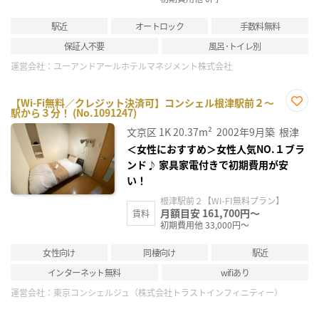
駅近
オートロック
手数料無料
保証人不要
風呂･トイレ別
運営会社：
ユーアンドアールホテルマネジメント株式会社
【Wi-Fi無料／クレジット決済可】コンシェル根津駅前２～
駅から３分！ (No.1091247)
お気
に入
文京区
1K
20.37m²
2002年9月築
根津
り登
録
＜女性におすすめ＞女性人気NO.１ブラ
ンド♪ 家具家電付きで初期費用が安
い！
根津駅前２【WI-FI無料プラン】
月額目安 161,700円～
賃料
初期費用他 33,000円～
女性向け
同棲向け
駅近
インターネット無料
wifiあり
運営会社：
東京コンシェルジュ（株式会社トラストインフィニティー）