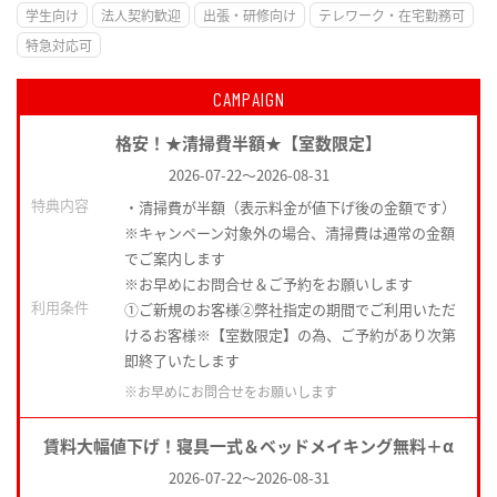
学生向け
法人契約歓迎
出張・研修向け
テレワーク・在宅勤務可
特急対応可
CAMPAIGN
格安！★清掃費半額★【室数限定】
2026-07-22
～
2026-08-31
特典内容
・清掃費が半額（表示料金が値下げ後の金額です）
※キャンペーン対象外の場合、清掃費は通常の金額
でご案内します
※お早めにお問合せ＆ご予約をお願いします
利用条件
①ご新規のお客様②弊社指定の期間でご利用いただ
けるお客様※【室数限定】の為、ご予約があり次第
即終了いたします
※お早めにお問合せをお願いします
賃料大幅値下げ！寝具一式＆ベッドメイキング無料＋α
2026-07-22
～
2026-08-31