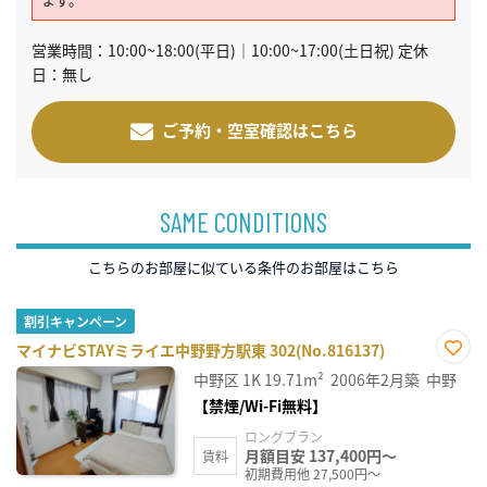
営業時間：10:00~18:00(平日)｜10:00~17:00(土日祝) 定休
日：無し
ご予約・空室確認はこちら
SAME CONDITIONS
こちらのお部屋に似ている条件のお部屋はこちら
割引キャンペーン
マイナビSTAYミライエ中野野方駅東 302(No.816137)
お気
中野区
1K
19.71m²
2006年2月築
中野
に入
り登
【禁煙/Wi-Fi無料】
録
ロングプラン
月額目安 137,400円～
賃料
初期費用他 27,500円～