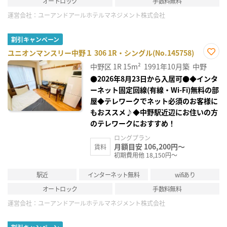
オートロック
手数料無料
運営会社：
ユーアンドアールホテルマネジメント株式会社
割引キャンペーン
ユニオンマンスリー中野１ 306 1R・シングル(No.145758)
お気
中野区
1R
15m²
1991年10月築
中野
に入
り登
●2026年8月23日から入居可●◆インタ
録
ーネット固定回線(有線・Wi-Fi)無料の部
屋◆テレワークでネット必須のお客様に
もおススメ♪◆中野駅近辺にお住いの方
のテレワークにおすすめ！
ロングプラン
月額目安 106,200円～
賃料
初期費用他 18,150円～
駅近
インターネット無料
wifiあり
オートロック
手数料無料
運営会社：
ユーアンドアールホテルマネジメント株式会社