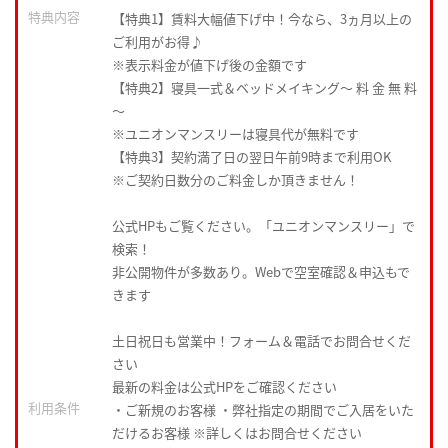
特典内容
【特典1】賃料大幅値下げ中！今なら、3ヵ月以上の
ご利用がお得♪
※表示料金が値下げ後の金額です
【特典2】寝具一式＆ベッドメイキング〜 料 金 無 料
〜
※ユニオンマンスリーは寝具代が無料です
【特典3】契約満了日の翌日午前9時まで利用OK
※ご契約日数分のご料金しか頂きません！
公式HPもご覧ください。「ユニオンマンスリー」で
検索！
非公開物件が多数あり。Webで空室確認＆申込もで
きます
土日祝日も営業中！フォーム＆電話でお問合せくだ
さい
最新の料金は公式HPをご確認ください
利用条件
・ご新規のお客様 ・弊社指定の期間でご入居をいた
だけるお客様 ※詳しくはお問合せください