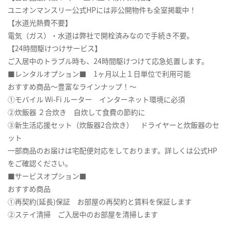
ユニオンマンスリー公式HPには非公開物件も全室掲載中！
【水道光熱費不要】
電気（ガス）・水道は弊社で開栓済みなので手続き不要。
【24時間駆けつけサービス】
ご入居中のトラブル時も、24時間駆けつけて応急処置します。
■レンタルオプション■ 1ヶ月以上１日単位で利用可能
おすすめ商品～豊富なラインナップ！～
①モバイル Wi-Fi ルーター インターネット環境に必須
②炊飯器 ２合炊き 自炊して食費の節約に
③新生活応援セット（炊飯器2合炊き） ドライヤーと炊飯器のセ
ット
一部商品のお届けは宅配便対応をしております。詳しくは公式HP
をご確認ください。
■サービスオプション■
おすすめ商品
①再契約(延長)保証 お部屋の再契約と賃料を保証します
②ステイ清掃 ご入居中のお部屋を清掃します