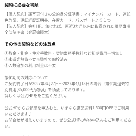
契約に必要な書類
【個人契約】顔写真付きの公的身分証明書：マイナンバーカード、運転
免許証、運転経歴証明書、在留カード、パスポートより１つ
【法人契約】会社HP。無ければ、直近3カ月以内に取得された履歴事項
全部証明書（登記簿謄本）
その他の契約などの注意点
①敷金・礼金・仲介手数料・契約事務手数料など初期費用一切無し
②水道光熱費不要※弊社で開栓済み
③人数追加の利用料金は不要
繁忙期間の対応について
ご契約終了日が2027年3月27日～2027年4月13日の場合「繁忙期退去特
別費用(35,000円/契約)」を頂戴しております。
詳しくは公式HPををご覧ください。
公式HPからお部屋を申込むと、いまなら鍵配送料1,500円OFFでご利用
いただけます♪
お問合せが増えていますので、ぜひ公式HPのWeb申込みもご利用くださ
い。