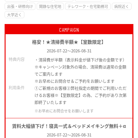
出張・研修向け
閑静な住宅地
テレワーク・在宅勤務可
病院近く
大学近く
CAMPAIGN
格安！★清掃費半額★【室数限定】
2026-07-22
～
2026-08-31
特典内容
・清掃費が半額（表示料金が値下げ後の金額です）
※キャンペーン対象外の場合、清掃費は通常の金額
でご案内します
※お早めにお問合せ＆ご予約をお願いします
利用条件
①ご新規のお客様②弊社指定の期間でご利用いただ
けるお客様※【室数限定】の為、ご予約があり次第
即終了いたします
※お早めにお問合せをお願いします
賃料大幅値下げ！寝具一式＆ベッドメイキング無料＋α
2026-07-22
～
2026-08-31