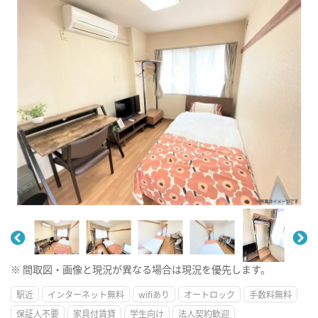
※ 間取図・画像と現況が異なる場合は現況を優先します。
駅近
インターネット無料
wifiあり
オートロック
手数料無料
保証人不要
家具付賃貸
学生向け
法人契約歓迎