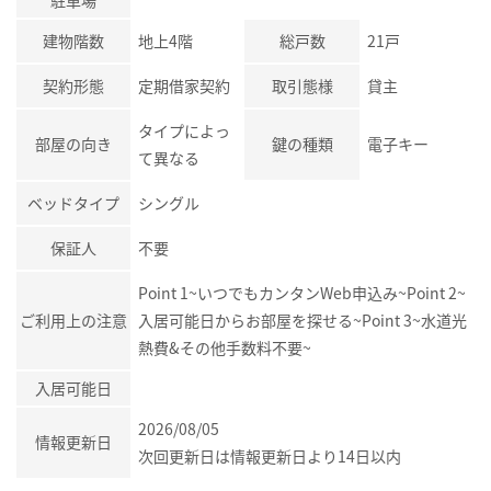
駐車場
建物階数
地上4階
総戸数
21戸
契約形態
定期借家契約
取引態様
貸主
タイプによっ
部屋の向き
鍵の種類
電子キー
て異なる
ベッドタイプ
シングル
保証人
不要
Point 1~いつでもカンタンWeb申込み~Point 2~
ご利用上の注意
入居可能日からお部屋を探せる~Point 3~水道光
熱費&その他手数料不要~
入居可能日
2026/08/05
情報更新日
次回更新日は情報更新日より14日以内