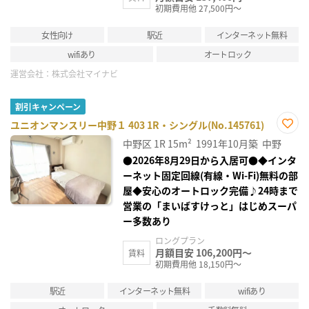
初期費用他 27,500円～
女性向け
駅近
インターネット無料
wifiあり
オートロック
運営会社：
株式会社マイナビ
割引キャンペーン
ユニオンマンスリー中野１ 403 1R・シングル(No.145761)
お気
中野区
1R
15m²
1991年10月築
中野
に入
り登
●2026年8月29日から入居可●◆インタ
録
ーネット固定回線(有線・Wi-Fi)無料の部
屋◆安心のオートロック完備♪24時まで
営業の「まいばすけっと」はじめスーパ
ー多数あり
ロングプラン
月額目安 106,200円～
賃料
初期費用他 18,150円～
駅近
インターネット無料
wifiあり