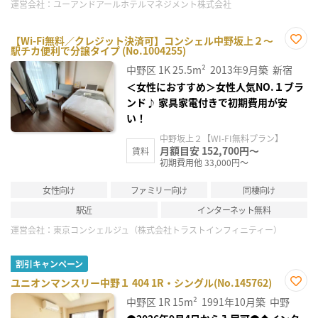
運営会社：
ユーアンドアールホテルマネジメント株式会社
【Wi-Fi無料／クレジット決済可】コンシェル中野坂上２～
駅チカ便利で分譲タイプ (No.1004255)
お気
に入
中野区
1K
25.5m²
2013年9月築
新宿
り登
録
＜女性におすすめ＞女性人気NO.１ブラ
ンド♪ 家具家電付きで初期費用が安
い！
中野坂上２【WI-FI無料プラン】
月額目安 152,700円～
賃料
初期費用他 33,000円～
女性向け
ファミリー向け
同棲向け
駅近
インターネット無料
運営会社：
東京コンシェルジュ（株式会社トラストインフィニティー）
割引キャンペーン
ユニオンマンスリー中野１ 404 1R・シングル(No.145762)
お気
中野区
1R
15m²
1991年10月築
中野
に入
り登