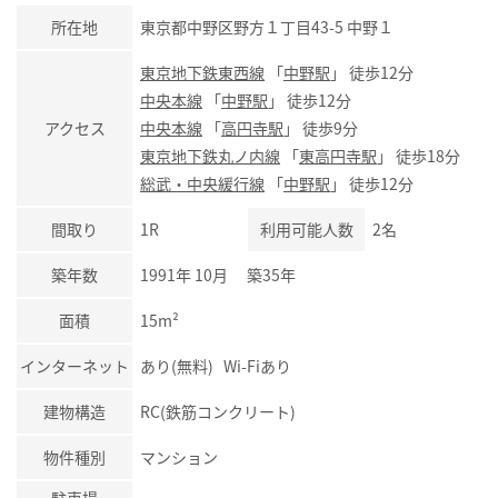
所在地
東京都中野区野方１丁目43-5 中野１
東京地下鉄東西線
「
中野駅
」 徒歩12分
中央本線
「
中野駅
」 徒歩12分
アクセス
中央本線
「
高円寺駅
」 徒歩9分
東京地下鉄丸ノ内線
「
東高円寺駅
」 徒歩18分
総武・中央緩行線
「
中野駅
」 徒歩12分
間取り
1R
利用可能人数
2名
築年数
1991年 10月 築35年
面積
15m²
インターネット
あり(無料) Wi-Fiあり
建物構造
RC(鉄筋コンクリート)
物件種別
マンション