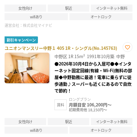
女性向け
駅近
インターネット無料
wifiあり
オートロック
運営会社：
株式会社マイナビ
割引キャンペーン
ユニオンマンスリー中野１ 405 1R・シングル(No.145763)
お気
中野区
1R
15m²
1991年10月築
中野
に入
り登
●2026年10月4日から入居可●◆インタ
録
ーネット固定回線(有線・Wi-Fi)無料の部
屋◆中野勤務に最適！電車に乗らずに徒
歩通勤♪スーパーも近くにあるので自炊
で節約！
ロングプラン
月額目安 106,200円～
賃料
初期費用他 18,150円～
女性向け
駅近
インターネット無料
wifiあり
オートロック