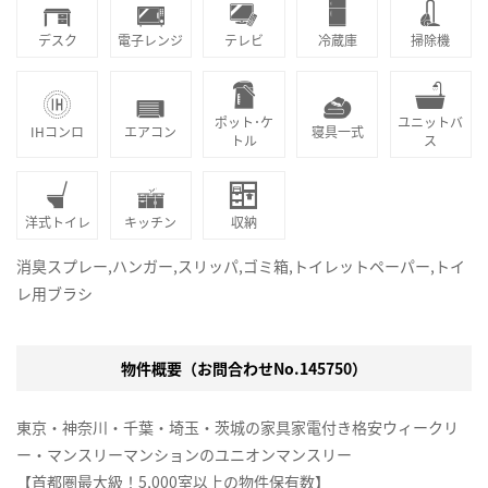
デスク
電子レンジ
テレビ
冷蔵庫
掃除機
ポット･ケ
ユニットバ
IHコンロ
エアコン
寝具一式
トル
ス
洋式トイレ
キッチン
収納
消臭スプレー,ハンガー,スリッパ,ゴミ箱,トイレットペーパー,トイ
レ用ブラシ
物件概要（お問合わせNo.145750）
東京・神奈川・千葉・埼玉・茨城の家具家電付き格安ウィークリ
ー・マンスリーマンションのユニオンマンスリー
【首都圏最大級！5,000室以上の物件保有数】