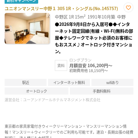
割引キャンペーン
ユニオンマンスリー中野１ 305 1R・シングル(No.145757)
お気
中野区
1R
15m²
1991年10月築
中野
に入
り登
●2026年9月8日から入居可●◆インタ
録
ーネット固定回線(有線・Wi-Fi)無料の部
屋◆テレワークでネット必須のお客様に
もおススメ♪オートロック付きマンショ
ン。
ロングプラン
月額目安 106,200円～
賃料
初期費用他 18,150円～
駅近
インターネット無料
wifiあり
オートロック
手数料無料
運営会社：
ユーアンドアールホテルマネジメント株式会社
東京都の家具家電付きウィークリーマンション・マンスリーマンション情
報！マンスリー＋ウィークリーでのご利用も可能です。連泊・長期出張の経費
削減に、法人様にも大好評！