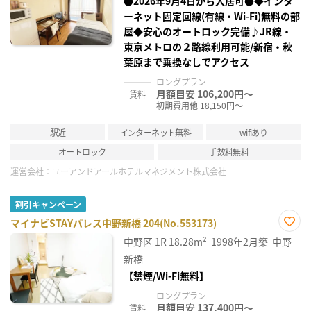
●2026年9月4日から入居可●◆インタ
録
ーネット固定回線(有線・Wi-Fi)無料の部
屋◆安心のオートロック完備♪JR線・
東京メトロの２路線利用可能/新宿・秋
葉原まで乗換なしでアクセス
ロングプラン
月額目安 106,200円～
賃料
初期費用他 18,150円～
駅近
インターネット無料
wifiあり
オートロック
手数料無料
運営会社：
ユーアンドアールホテルマネジメント株式会社
割引キャンペーン
マイナビSTAYパレス中野新橋 204(No.553173)
お気
中野区
1R
18.28m²
1998年2月築
中野
に入
り登
新橋
録
【禁煙/Wi-Fi無料】
ロングプラン
月額目安 137,400円～
賃料