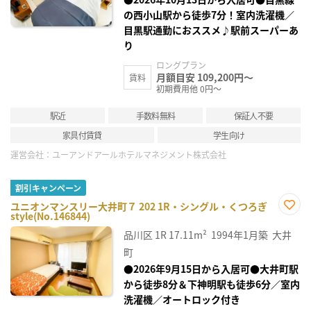
の西小山駅から徒歩7分！室内洗濯機／
目黒駅通勤におススメ♪駅前スーパーあ
り
ロングプラン
月額目安 109,200円～
賃料
初期費用他 0円～
駅近
手数料無料
保証人不要
家具付賃貸
学生向け
運営会社：
ユーアンドアールホテルマネジメント株式会社
割引キャンペーン
ユニオンマンスリー大井町７ 202 1R・シングル・くつろぎ
style(No.146844)
お気
に入
品川区
1R
17.11m²
1994年1月築
大井
り登
録
町
●2026年9月15日から入居可●大井町駅
から徒歩8分＆下神明駅も徒歩6分／室内
洗濯機／オートロック付き