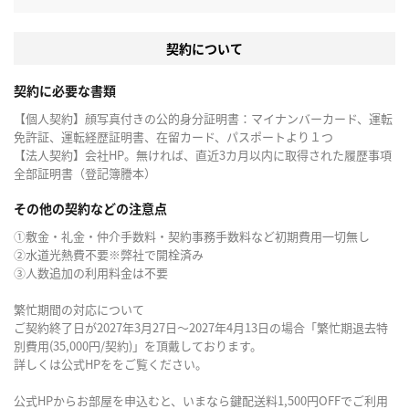
契約について
契約に必要な書類
【個人契約】顔写真付きの公的身分証明書：マイナンバーカード、運転
免許証、運転経歴証明書、在留カード、パスポートより１つ
【法人契約】会社HP。無ければ、直近3カ月以内に取得された履歴事項
全部証明書（登記簿謄本）
その他の契約などの注意点
①敷金・礼金・仲介手数料・契約事務手数料など初期費用一切無し
②水道光熱費不要※弊社で開栓済み
③人数追加の利用料金は不要
繁忙期間の対応について
ご契約終了日が2027年3月27日～2027年4月13日の場合「繁忙期退去特
別費用(35,000円/契約)」を頂戴しております。
詳しくは公式HPををご覧ください。
公式HPからお部屋を申込むと、いまなら鍵配送料1,500円OFFでご利用