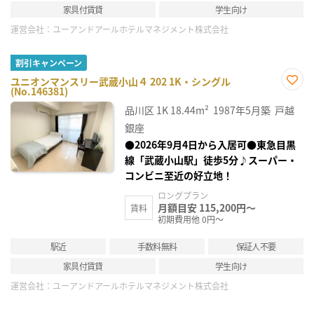
家具付賃貸
学生向け
運営会社：
ユーアンドアールホテルマネジメント株式会社
割引キャンペーン
ユニオンマンスリー武蔵小山４ 202 1K・シングル
(No.146381)
お気
に入
品川区
1K
18.44m²
1987年5月築
戸越
り登
録
銀座
●2026年9月4日から入居可●東急目黒
線「武蔵小山駅」徒歩5分♪スーパー・
コンビニ至近の好立地！
ロングプラン
月額目安 115,200円～
賃料
初期費用他 0円～
駅近
手数料無料
保証人不要
家具付賃貸
学生向け
運営会社：
ユーアンドアールホテルマネジメント株式会社