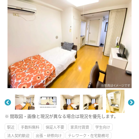
※ 間取図・画像と現況が異なる場合は現況を優先します。
駅近
手数料無料
保証人不要
家具付賃貸
学生向け
法人契約歓迎
出張・研修向け
テレワーク・在宅勤務可