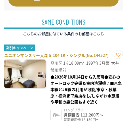
SAME CONDITIONS
こちらのお部屋に似ている条件のお部屋はこちら
割引キャンペーン
ユニオンマンスリー大森５ 104 1K・シングル(No.144527)
お気
品川区
1K
18.09m²
1997年3月築
大井
に入
り登
競馬場前
録
●2026年10月14日から入居可●安心の
オートロック完備＆室内洗濯機♪■京急
本線とJR線の利用が可能/東京・秋葉
原・横浜まで乗換なし/しながわ水族館
や平和の森公園もすぐ近く
ロングプラン
月額目安 112,200円～
賃料
初期費用他 18,150円～