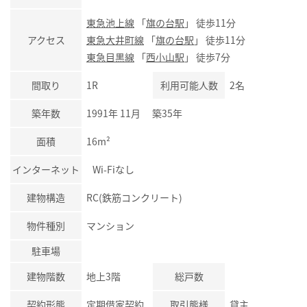
東急池上線
「
旗の台駅
」 徒歩11分
アクセス
東急大井町線
「
旗の台駅
」 徒歩11分
東急目黒線
「
西小山駅
」 徒歩7分
間取り
1R
利用可能人数
2名
築年数
1991年 11月 築35年
面積
16m²
インターネット
Wi-Fiなし
建物構造
RC(鉄筋コンクリート)
物件種別
マンション
駐車場
建物階数
地上3階
総戸数
契約形態
定期借家契約
取引態様
貸主