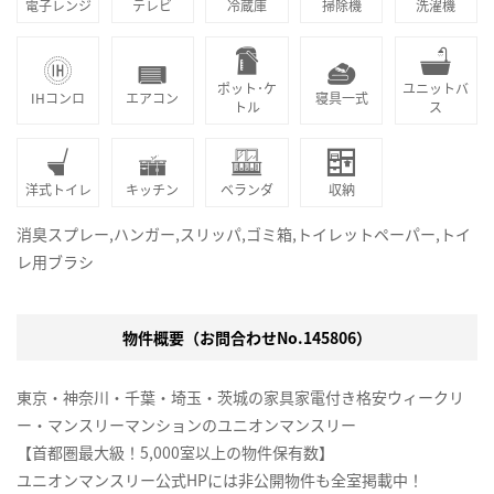
電子レンジ
テレビ
冷蔵庫
掃除機
洗濯機
ポット･ケ
ユニットバ
IHコンロ
エアコン
寝具一式
トル
ス
洋式トイレ
キッチン
ベランダ
収納
消臭スプレー,ハンガー,スリッパ,ゴミ箱,トイレットペーパー,トイ
レ用ブラシ
物件概要（お問合わせNo.145806）
東京・神奈川・千葉・埼玉・茨城の家具家電付き格安ウィークリ
ー・マンスリーマンションのユニオンマンスリー
【首都圏最大級！5,000室以上の物件保有数】
ユニオンマンスリー公式HPには非公開物件も全室掲載中！