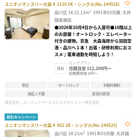
ユニオンマンスリー大森４ 1110 1K・シングル(No.144526)
お気
品川区
1K
21.12m²
1991年03月築
大井
に入
り登
競馬場前
録
●2026年10月4日から入居可●10階以上
のお部屋！オートロック・エレベーター
付きの建物。京急 大森海岸から羽田空
港・品川へ１本！出張・研修利用におス
スメ♪電車通勤を時短しよう！
ロングプラン
月額目安 112,200円～
賃料
初期費用他 0円～
駅近
オートロック
手数料無料
保証人不要
家具付賃貸
運営会社：
ユーアンドアールホテルマネジメント株式会社
割引キャンペーン
ユニオンマンスリー大森４ 902 1R・シングル(No.144525)
お気
品川区
1R
21m²
1991年03月築
大井競
に入