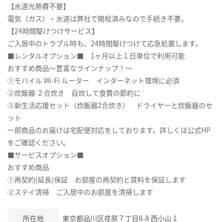
【水道光熱費不要】
電気（ガス）・水道は弊社で開栓済みなので手続き不要。
【24時間駆けつけサービス】
ご入居中のトラブル時も、24時間駆けつけて応急処置します。
■レンタルオプション■ 1ヶ月以上１日単位で利用可能
おすすめ商品～豊富なラインナップ！～
①モバイル Wi-Fi ルーター インターネット環境に必須
②炊飯器 ２合炊き 自炊して食費の節約に
③新生活応援セット（炊飯器2合炊き） ドライヤーと炊飯器のセ
ット
一部商品のお届けは宅配便対応をしております。詳しくは公式HP
をご確認ください。
■サービスオプション■
おすすめ商品
①再契約(延長)保証 お部屋の再契約と賃料を保証します
②ステイ清掃 ご入居中のお部屋を清掃します
所在地
東京都品川区荏原７丁目8-8 西小山１