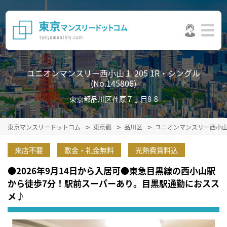
ユニオンマンスリー西小山１ 205 1R・シングル
(No.145806)
東京都品川区荏原７丁目8-8
東京マンスリードットコム
東京都
品川区
ユニオンマンスリー西小
来店不要
敷金・礼金無料
光熱費賃料込
●2026年9月14日から入居可●東急目黒線の西小山駅
から徒歩7分！駅前スーパーあり。目黒駅通勤におスス
メ♪