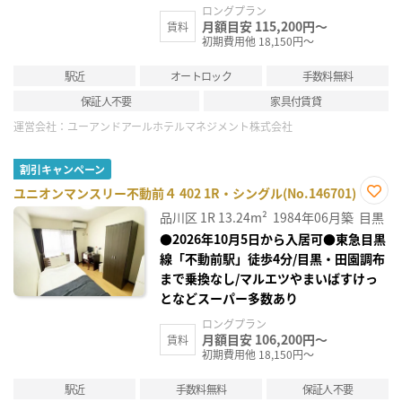
ロングプラン
月額目安 115,200円～
賃料
初期費用他 18,150円～
駅近
オートロック
手数料無料
保証人不要
家具付賃貸
運営会社：
ユーアンドアールホテルマネジメント株式会社
割引キャンペーン
ユニオンマンスリー不動前４ 402 1R・シングル(No.146701)
お気
品川区
1R
13.24m²
1984年06月築
目黒
に入
り登
●2026年10月5日から入居可●東急目黒
録
線「不動前駅」徒歩4分/目黒・田園調布
まで乗換なし/マルエツやまいばすけっ
となどスーパー多数あり
ロングプラン
月額目安 106,200円～
賃料
初期費用他 18,150円～
駅近
手数料無料
保証人不要