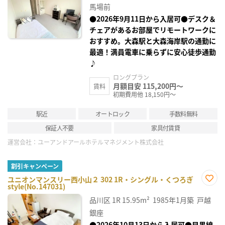
り登
馬場前
録
●2026年9月11日から入居可●デスク＆
チェアがあるお部屋でリモートワークに
おすすめ。大森駅と大森海岸駅の通勤に
最適！満員電車に乗らずに安心徒歩通勤
♪
ロングプラン
月額目安 115,200円～
賃料
初期費用他 18,150円～
駅近
オートロック
手数料無料
保証人不要
家具付賃貸
運営会社：
ユーアンドアールホテルマネジメント株式会社
割引キャンペーン
ユニオンマンスリー西小山２ 302 1R・シングル・くつろぎ
style(No.147031)
お気
に入
品川区
1R
15.95m²
1985年1月築
戸越
り登
録
銀座
●2026年10月13日から入居可●目黒線