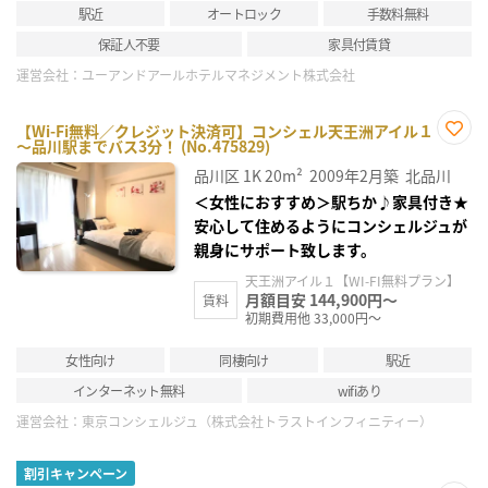
駅近
オートロック
手数料無料
保証人不要
家具付賃貸
運営会社：
ユーアンドアールホテルマネジメント株式会社
【Wi-Fi無料／クレジット決済可】コンシェル天王洲アイル１
～品川駅までバス3分！ (No.475829)
お気
に入
品川区
1K
20m²
2009年2月築
北品川
り登
録
＜女性におすすめ＞駅ちか♪家具付き★
安心して住めるようにコンシェルジュが
親身にサポート致します。
天王洲アイル１【WI-FI無料プラン】
月額目安 144,900円～
賃料
初期費用他 33,000円～
女性向け
同棲向け
駅近
インターネット無料
wifiあり
運営会社：
東京コンシェルジュ（株式会社トラストインフィニティー）
割引キャンペーン