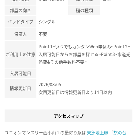
部屋の向き
鍵の種類
ベッドタイプ
シングル
保証人
不要
Point 1~いつでもカンタンWeb申込み~Point 2~
ご利用上の注意
入居可能日からお部屋を探せる~Point 3~水道光
熱費&その他手数料不要~
入居可能日
2026/08/05
情報更新日
次回更新日は情報更新日より14日以内
アクセスマップ
ユニオンマンスリー西小山１の最寄り駅は
東急池上線
「
旗の台