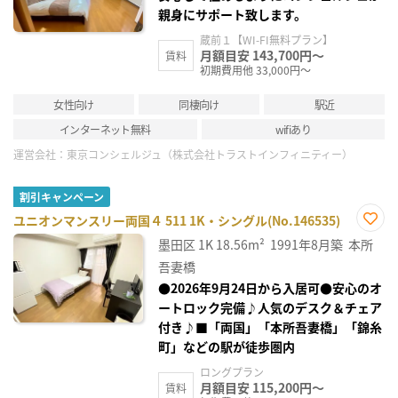
親身にサポート致します。
蔵前１【WI-FI無料プラン】
月額目安 143,700円～
賃料
初期費用他 33,000円～
女性向け
同棲向け
駅近
インターネット無料
wifiあり
運営会社：
東京コンシェルジュ（株式会社トラストインフィニティー）
割引キャンペーン
ユニオンマンスリー両国４ 511 1K・シングル(No.146535)
お気
墨田区
1K
18.56m²
1991年8月築
本所
に入
り登
吾妻橋
録
●2026年9月24日から入居可●安心のオ
ートロック完備♪人気のデスク＆チェア
付き♪■「両国」「本所吾妻橋」「錦糸
町」などの駅が徒歩圏内
ロングプラン
月額目安 115,200円～
賃料