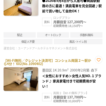
録
●2026年9月8日から入居可●両国駅勤
務の方に最適！満員電車を完全回避♪駅
前で買い物して自炊OK！
ロングプラン
月額目安 127,200円～
賃料
初期費用他 18,150円～
駅近
オートロック
手数料無料
保証人不要
風呂･トイレ別
運営会社：
ユーアンドアールホテルマネジメント株式会社
【Wi-Fi無料／クレジット決済可】コンシェル両国２～駅か
ら4分！ 602(No.1090402)
お気
に入
墨田区
1K
20.9m²
2000年2月築
森下
り登
録
＜女性におすすめ＞女性人気NO.１ブラ
ンド♪ 家具家電付きで初期費用が安
い！
両国２【WI-FI無料プラン】
月額目安 137,700円～
賃料
初期費用他 33,000円～