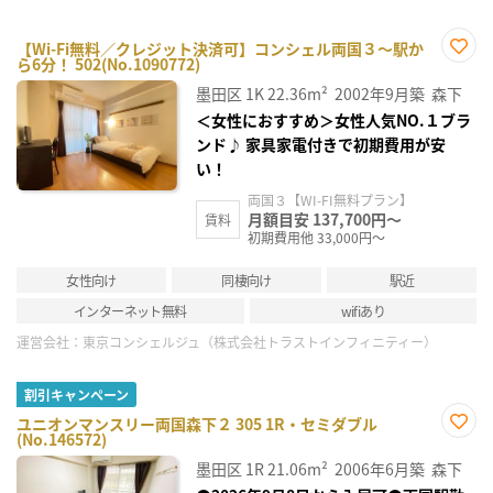
【Wi-Fi無料／クレジット決済可】コンシェル両国３～駅か
ら6分！ 502(No.1090772)
お気
に入
墨田区
1K
22.36m²
2002年9月築
森下
り登
録
＜女性におすすめ＞女性人気NO.１ブラ
ンド♪ 家具家電付きで初期費用が安
い！
両国３【WI-FI無料プラン】
月額目安 137,700円～
賃料
初期費用他 33,000円～
女性向け
同棲向け
駅近
インターネット無料
wifiあり
運営会社：
東京コンシェルジュ（株式会社トラストインフィニティー）
割引キャンペーン
ユニオンマンスリー両国森下２ 305 1R・セミダブル
(No.146572)
お気
に入
墨田区
1R
21.06m²
2006年6月築
森下
り登