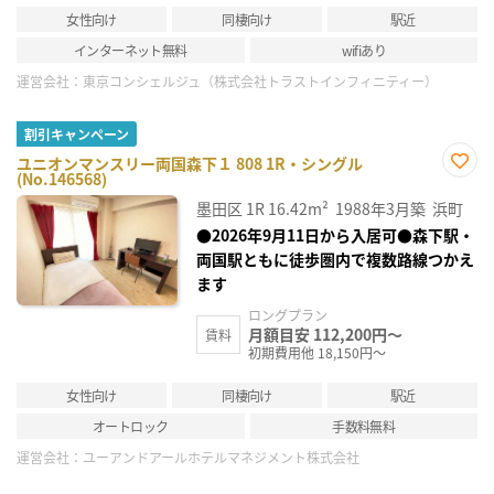
女性向け
同棲向け
駅近
インターネット無料
wifiあり
運営会社：
東京コンシェルジュ（株式会社トラストインフィニティー）
割引キャンペーン
ユニオンマンスリー両国森下１ 808 1R・シングル
(No.146568)
お気
に入
墨田区
1R
16.42m²
1988年3月築
浜町
り登
録
●2026年9月11日から入居可●森下駅・
両国駅ともに徒歩圏内で複数路線つかえ
ます
ロングプラン
月額目安 112,200円～
賃料
初期費用他 18,150円～
女性向け
同棲向け
駅近
オートロック
手数料無料
運営会社：
ユーアンドアールホテルマネジメント株式会社