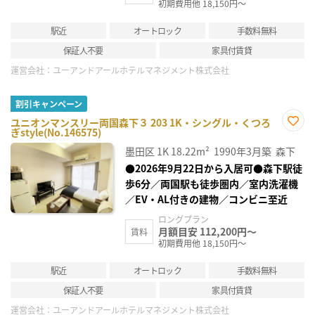
初期費用他 18,150円～
駅近
オートロック
手数料無料
保証人不要
家具付賃貸
運営会社：
ユーアンドアールホテルマネジメント株式会社
割引キャンペーン
ユニオンマンスリー両国森下３ 203 1K・シングル・くつろ
ぎstyle(No.146575)
お気
に入
墨田区
1K
18.22m²
1990年3月築
森下
り登
録
●2026年9月22日から入居可●森下駅徒
歩6分／両国駅も徒歩圏内／室内洗濯機
／EV・AL付きの建物／コンビニ至近
ロングプラン
月額目安 112,200円～
賃料
初期費用他 18,150円～
駅近
オートロック
手数料無料
保証人不要
家具付賃貸
運営会社：
ユーアンドアールホテルマネジメント株式会社