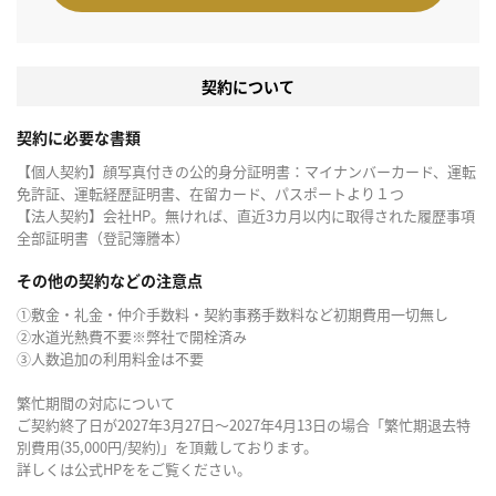
契約について
契約に必要な書類
【個人契約】顔写真付きの公的身分証明書：マイナンバーカード、運転
免許証、運転経歴証明書、在留カード、パスポートより１つ
【法人契約】会社HP。無ければ、直近3カ月以内に取得された履歴事項
全部証明書（登記簿謄本）
その他の契約などの注意点
①敷金・礼金・仲介手数料・契約事務手数料など初期費用一切無し
②水道光熱費不要※弊社で開栓済み
③人数追加の利用料金は不要
繁忙期間の対応について
ご契約終了日が2027年3月27日～2027年4月13日の場合「繁忙期退去特
別費用(35,000円/契約)」を頂戴しております。
詳しくは公式HPををご覧ください。