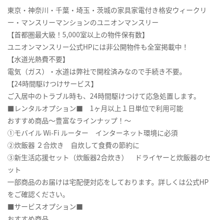
東京・神奈川・千葉・埼玉・茨城の家具家電付き格安ウィークリ
ー・マンスリーマンションのユニオンマンスリー
【首都圏最大級！5,000室以上の物件保有数】
ユニオンマンスリー公式HPには非公開物件も全室掲載中！
【水道光熱費不要】
電気（ガス）・水道は弊社で開栓済みなので手続き不要。
【24時間駆けつけサービス】
ご入居中のトラブル時も、24時間駆けつけて応急処置します。
■レンタルオプション■ 1ヶ月以上１日単位で利用可能
おすすめ商品～豊富なラインナップ！～
①モバイル Wi-Fi ルーター インターネット環境に必須
②炊飯器 ２合炊き 自炊して食費の節約に
③新生活応援セット（炊飯器2合炊き） ドライヤーと炊飯器のセ
ット
一部商品のお届けは宅配便対応をしております。詳しくは公式HP
をご確認ください。
■サービスオプション■
おすすめ商品