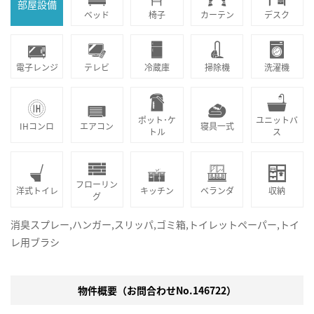
部屋設備
ベッド
椅子
カーテン
デスク
電子レンジ
テレビ
冷蔵庫
掃除機
洗濯機
ポット･ケ
ユニットバ
IHコンロ
エアコン
寝具一式
トル
ス
フローリン
洋式トイレ
キッチン
ベランダ
収納
グ
消臭スプレー,ハンガー,スリッパ,ゴミ箱,トイレットペーパー,トイ
レ用ブラシ
物件概要（お問合わせNo.146722）