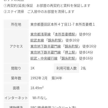
①再契約(延長)保証 お部屋の再契約と賃料を保証します
②ステイ清掃 ご入居中のお部屋を清掃します
所在地
東京都墨田区本所４丁目11-7 本所吾妻橋１
東京都浅草線
「
本所吾妻橋駅
」 徒歩9分
総武本線
「
錦糸町駅
」 徒歩16分
アクセス
東京地下鉄半蔵門線
「
錦糸町駅
」 徒歩16分
東京地下鉄半蔵門線
「
押上駅
」 徒歩14分
総武・中央緩行線
「
錦糸町駅
」 徒歩16分
間取り
1K
利用可能人数
2名
築年数
1992年 2月 築34年
面積
18.49m²
インターネット
Wi-Fiなし
建物構造
SRC(鉄骨鉄筋コンクリート造)