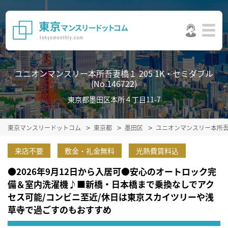
ユニオンマンスリー本所吾妻橋１ 205 1K・セミダブル
(No.146722)
東京都墨田区本所４丁目11-7
東京マンスリードットコム
東京都
墨田区
ユニオンマンスリー本所
来店不要
敷金・礼金無料
光熱費賃料込
●2026年9月12日から入居可●安心のオートロック完
備＆室内洗濯機♪■新橋・日本橋まで乗換なしでアク
セス可能/コンビニ至近/休日は東京スカイツリーや浅
草寺で過ごすのもおすすめ