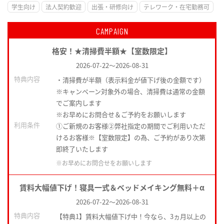
学生向け
法人契約歓迎
出張・研修向け
テレワーク・在宅勤務可
CAMPAIGN
格安！★清掃費半額★【室数限定】
2026-07-22
～
2026-08-31
特典内容
・清掃費が半額（表示料金が値下げ後の金額です）
※キャンペーン対象外の場合、清掃費は通常の金額
でご案内します
※お早めにお問合せ＆ご予約をお願いします
利用条件
①ご新規のお客様②弊社指定の期間でご利用いただ
けるお客様※【室数限定】の為、ご予約があり次第
即終了いたします
※お早めにお問合せをお願いします
賃料大幅値下げ！寝具一式＆ベッドメイキング無料＋α
2026-07-22
～
2026-08-31
特典内容
【特典1】賃料大幅値下げ中！今なら、3ヵ月以上の