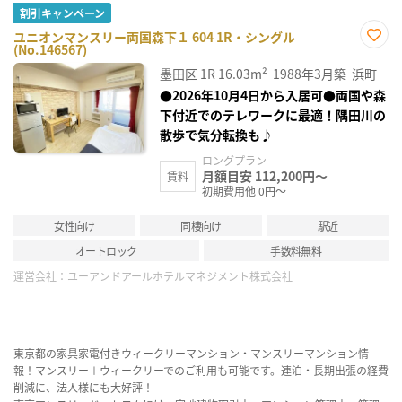
割引キャンペーン
ユニオンマンスリー両国森下１ 604 1R・シングル
(No.146567)
お気
に入
墨田区
1R
16.03m²
1988年3月築
浜町
り登
録
●2026年10月4日から入居可●両国や森
下付近でのテレワークに最適！隅田川の
散歩で気分転換も♪
ロングプラン
月額目安 112,200円～
賃料
初期費用他 0円～
女性向け
同棲向け
駅近
オートロック
手数料無料
運営会社：
ユーアンドアールホテルマネジメント株式会社
東京都の家具家電付きウィークリーマンション・マンスリーマンション情
報！マンスリー＋ウィークリーでのご利用も可能です。連泊・長期出張の経費
削減に、法人様にも大好評！