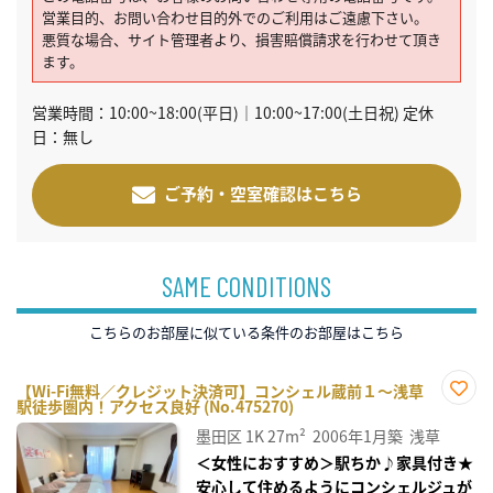
営業目的、お問い合わせ目的外でのご利用はご遠慮下さい。
悪質な場合、サイト管理者より、損害賠償請求を行わせて頂き
ます。
営業時間：10:00~18:00(平日)｜10:00~17:00(土日祝) 定休
日：無し
ご予約・空室確認はこちら
SAME CONDITIONS
こちらのお部屋に似ている条件のお部屋はこちら
【Wi-Fi無料／クレジット決済可】コンシェル蔵前１～浅草
駅徒歩圏内！アクセス良好 (No.475270)
お気
に入
墨田区
1K
27m²
2006年1月築
浅草
り登
録
＜女性におすすめ＞駅ちか♪家具付き★
安心して住めるようにコンシェルジュが