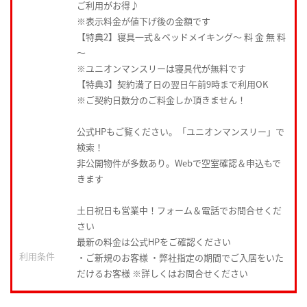
ご利用がお得♪
※表示料金が値下げ後の金額です
【特典2】寝具一式＆ベッドメイキング〜 料 金 無 料
〜
※ユニオンマンスリーは寝具代が無料です
【特典3】契約満了日の翌日午前9時まで利用OK
※ご契約日数分のご料金しか頂きません！
公式HPもご覧ください。「ユニオンマンスリー」で
検索！
非公開物件が多数あり。Webで空室確認＆申込もで
きます
土日祝日も営業中！フォーム＆電話でお問合せくだ
さい
最新の料金は公式HPをご確認ください
利用条件
・ご新規のお客様 ・弊社指定の期間でご入居をいた
だけるお客様 ※詳しくはお問合せください