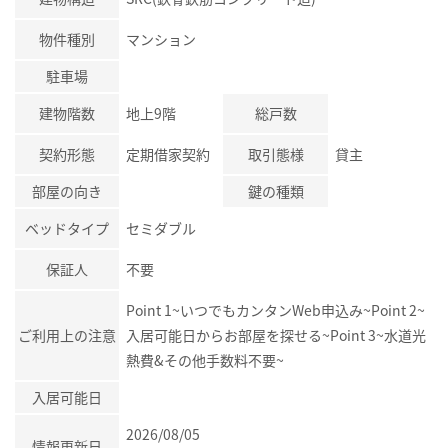
物件種別
マンション
駐車場
建物階数
地上9階
総戸数
契約形態
定期借家契約
取引態様
貸主
部屋の向き
鍵の種類
ベッドタイプ
セミダブル
保証人
不要
Point 1~いつでもカンタンWeb申込み~Point 2~
ご利用上の注意
入居可能日からお部屋を探せる~Point 3~水道光
熱費&その他手数料不要~
入居可能日
2026/08/05
情報更新日