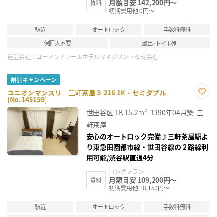
月額目安 142,200円～
賃料
初期費用他 0円～
駅近
オートロック
手数料無料
保証人不要
風呂･トイレ別
運営会社：
ユーアンドアールホテルマネジメント株式会社
割引キャンペーン
ユニオンマンスリー三軒茶屋３ 216 1K・セミダブル
(No.145159)
お気
に入
世田谷区
1K
15.2m²
1990年04月築
三
り登
録
軒茶屋
安心のオートロック完備♪三軒茶屋駅よ
り東急田園都市線・世田谷線の２路線利
用可能/渋谷駅直通4分
ロングプラン
月額目安 109,200円～
賃料
初期費用他 18,150円～
駅近
オートロック
手数料無料