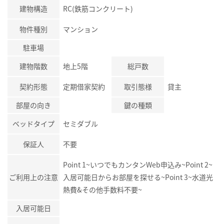
建物構造
RC(鉄筋コンクリート)
物件種別
マンション
駐車場
建物階数
地上5階
総戸数
契約形態
定期借家契約
取引態様
貸主
部屋の向き
鍵の種類
ベッドタイプ
セミダブル
保証人
不要
Point 1~いつでもカンタンWeb申込み~Point 2~
ご利用上の注意
入居可能日からお部屋を探せる~Point 3~水道光
熱費&その他手数料不要~
入居可能日