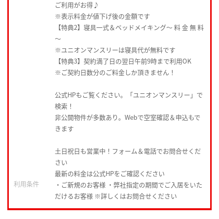
ご利用がお得♪
※表示料金が値下げ後の金額です
【特典2】寝具一式＆ベッドメイキング〜 料 金 無 料
〜
※ユニオンマンスリーは寝具代が無料です
【特典3】契約満了日の翌日午前9時まで利用OK
※ご契約日数分のご料金しか頂きません！
公式HPもご覧ください。「ユニオンマンスリー」で
検索！
非公開物件が多数あり。Webで空室確認＆申込もで
きます
土日祝日も営業中！フォーム＆電話でお問合せくだ
さい
最新の料金は公式HPをご確認ください
利用条件
・ご新規のお客様 ・弊社指定の期間でご入居をいた
だけるお客様 ※詳しくはお問合せください