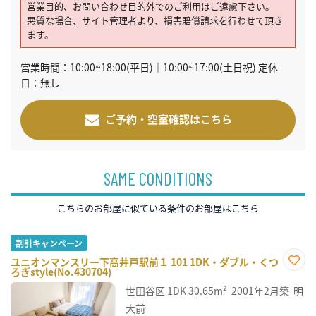
営業目的、お問い合わせ目的外でのご利用はご遠慮下さい。
悪質な場合、サイト管理者より、損害賠償請求を行わせて頂き
ます。
営業時間：10:00~18:00(平日)｜10:00~17:00(土日祝) 定休
日：無し
ご予約・空室確認はこちら
SAME CONDITIONS
こちらのお部屋に似ている条件のお部屋はこちら
割引キャンペーン
ユニオンマンスリー下高井戸駅前１ 101 1DK・ダブル・くつ
ろぎstyle(No.430704)
お気
に入
世田谷区
1DK
30.65m²
2001年2月築
明
り登
録
大前