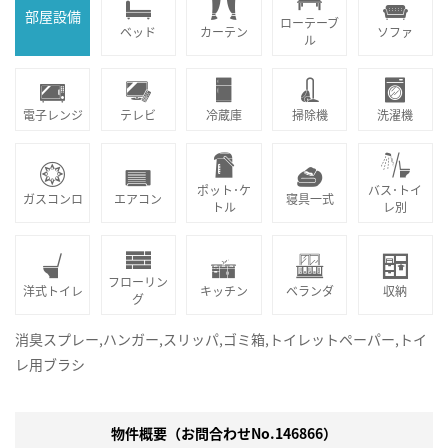
部屋設備
ローテーブ
ベッド
カーテン
ソファ
ル
電子レンジ
テレビ
冷蔵庫
掃除機
洗濯機
ポット･ケ
バス･トイ
ガスコンロ
エアコン
寝具一式
トル
レ別
フローリン
洋式トイレ
キッチン
ベランダ
収納
グ
消臭スプレー,ハンガー,スリッパ,ゴミ箱,トイレットペーパー,トイ
レ用ブラシ
物件概要（お問合わせNo.146866）