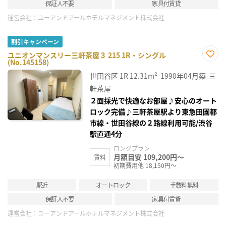
保証人不要
家具付賃貸
運営会社：
ユーアンドアールホテルマネジメント株式会社
割引キャンペーン
ユニオンマンスリー三軒茶屋３ 215 1R・シングル
(No.145158)
お気
に入
世田谷区
1R
12.31m²
1990年04月築
三
り登
録
軒茶屋
２面採光で快適なお部屋♪安心のオート
ロック完備♪三軒茶屋駅より東急田園都
市線・世田谷線の２路線利用可能/渋谷
駅直通4分
ロングプラン
月額目安 109,200円～
賃料
初期費用他 18,150円～
駅近
オートロック
手数料無料
保証人不要
家具付賃貸
運営会社：
ユーアンドアールホテルマネジメント株式会社