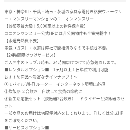
東京・神奈川・千葉・埼玉・茨城の家具家電付き格安ウィークリ
ー・マンスリーマンションのユニオンマンスリー
【首都圏最大級！5,000室以上の物件保有数】
ユニオンマンスリー公式HPには非公開物件も全室掲載中！
【水道光熱費不要】
電気（ガス）・水道は弊社で開栓済みなので手続き不要。
【24時間駆けつけサービス】
ご入居中のトラブル時も、24時間駆けつけて応急処置します。
■レンタルオプション■ 1ヶ月以上１日単位で利用可能
おすすめ商品～豊富なラインナップ！～
①モバイル Wi-Fi ルーター インターネット環境に必須
②炊飯器 ２合炊き 自炊して食費の節約に
③新生活応援セット（炊飯器2合炊き） ドライヤーと炊飯器のセ
ット
一部商品のお届けは宅配便対応をしております。詳しくは公式HP
をご確認ください。
■サービスオプション■