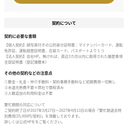
契約について
契約に必要な書類
【個人契約】顔写真付きの公的身分証明書：マイナンバーカード、運転
免許証、運転経歴証明書、在留カード、パスポートより１つ
【法人契約】会社HP。無ければ、直近3カ月以内に取得された履歴事項
全部証明書（登記簿謄本）
その他の契約などの注意点
①敷金・礼金・仲介手数料・契約事務手数料など初期費用一切無し
②水道光熱費不要※弊社で開栓済み
③人数追加の利用料金は不要
繁忙期間の対応について
ご契約終了日が2027年3月27日～2027年4月13日の場合「繁忙期退去特
別費用(35,000円/契約)」を頂戴しております。
詳しくは公式HPををご覧ください。