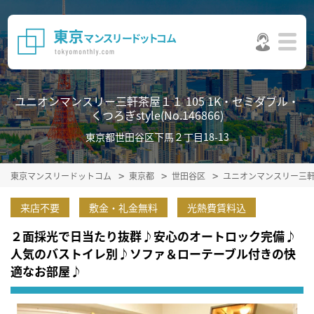
ユニオンマンスリー三軒茶屋１１ 105 1K・セミダブル・
くつろぎstyle(No.146866)
東京都世田谷区下馬２丁目18-13
東京マンスリードットコム
東京都
世田谷区
ユニオンマンスリー三
来店不要
敷金・礼金無料
光熱費賃料込
２面採光で日当たり抜群♪安心のオートロック完備♪
人気のバストイレ別♪ソファ＆ローテーブル付きの快
適なお部屋♪