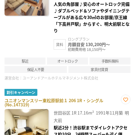
人気の角部屋♪安心のオートロック完備
♪ダブルベッド＆ソファやダイニングテ
ーブルがある広々30㎡のお部屋/京王線
「下高井戸駅」からすぐ、明大前駅とな
り
ロングプラン
月額目安 130,200円～
賃料
初期費用他 18,150円～
駅近
オートロック
手数料無料
保証人不要
家具付賃貸
運営会社：
ユーアンドアールホテルマネジメント株式会社
割引キャンペーン
ユニオンマンスリー東松原駅前１ 206 1R・シングル
(No.147319)
お気
に入
世田谷区
1R
17.16m²
1991年11月築
明
り登
録
大前
駅近2分！渋谷駅までダイレクトアクセ
ス約10分。24時間スーパーも近く便