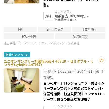
利。
ロングプラン
月額目安 109,200円～
賃料
初期費用他 0円～
駅近
オートロック
手数料無料
保証人不要
家具付賃貸
運営会社：
ユーアンドアールホテルマネジメント株式会社
割引キャンペーン
ユニオンマンスリー祖師谷大蔵４ 403 1K・セミダブル・く
つろぎstyle(No.147037)
お気
に入
世田谷区
1K
25.92m²
2007年11月築
千
り登
録
歳船橋
安心のオートロック＆モニター付きイン
ターフォン完備♪人気のバストイレ別・
浴室乾燥機・独立洗面所♪ソファ＆ロー
テーブル付きの快適なお部屋♪
ロングプラン