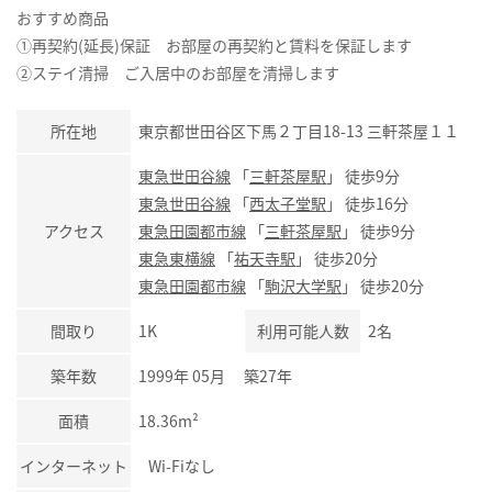
おすすめ商品
①再契約(延長)保証 お部屋の再契約と賃料を保証します
②ステイ清掃 ご入居中のお部屋を清掃します
所在地
東京都世田谷区下馬２丁目18-13 三軒茶屋１１
東急世田谷線
「
三軒茶屋駅
」 徒歩9分
東急世田谷線
「
西太子堂駅
」 徒歩16分
アクセス
東急田園都市線
「
三軒茶屋駅
」 徒歩9分
東急東横線
「
祐天寺駅
」 徒歩20分
東急田園都市線
「
駒沢大学駅
」 徒歩20分
間取り
1K
利用可能人数
2名
築年数
1999年 05月 築27年
面積
18.36m²
インターネット
Wi-Fiなし