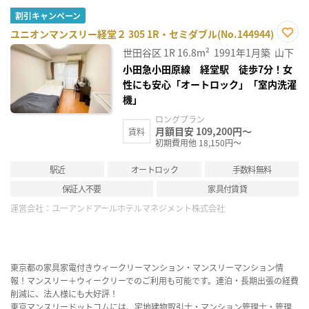
割引キャンペーン
ユニオンマンスリー経堂２ 305 1R・セミダブル(No.144944)
お気
世田谷区
1R
16.8m²
1991年1月築
山下
に入
り登
小田急小田原線 経堂駅 徒歩7分！女
録
性にも安心「オートロック」「室内洗濯
機」
ロングプラン
月額目安 109,200円～
賃料
初期費用他 18,150円～
駅近
オートロック
手数料無料
保証人不要
家具付賃貸
運営会社：
ユーアンドアールホテルマネジメント株式会社
東京都の家具家電付きウィークリーマンション・マンスリーマンション情
報！マンスリー＋ウィークリーでのご利用も可能です。連泊・長期出張の経費
削減に、法人様にも大好評！
東京マンスリードットコムには、宅地建物取引士・マンション管理士・管理