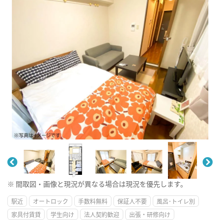
※ 間取図・画像と現況が異なる場合は現況を優先します。
駅近
オートロック
手数料無料
保証人不要
風呂･トイレ別
家具付賃貸
学生向け
法人契約歓迎
出張・研修向け