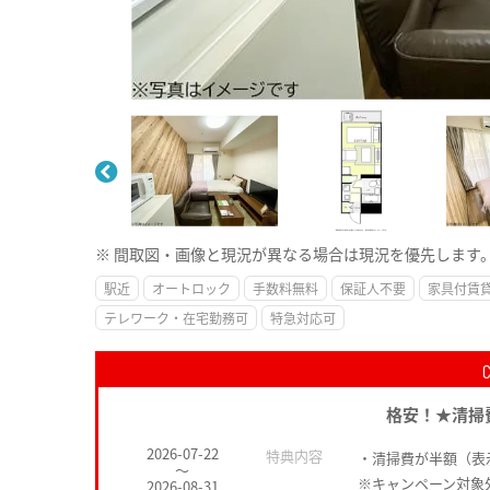
※ 間取図・画像と現況が異なる場合は現況を優先します
駅近
オートロック
手数料無料
保証人不要
家具付賃
テレワーク・在宅勤務可
特急対応可
格安！★清掃
2026-07-22
特典内容
・清掃費が半額（表
～
※キャンペーン対象
2026-08-31