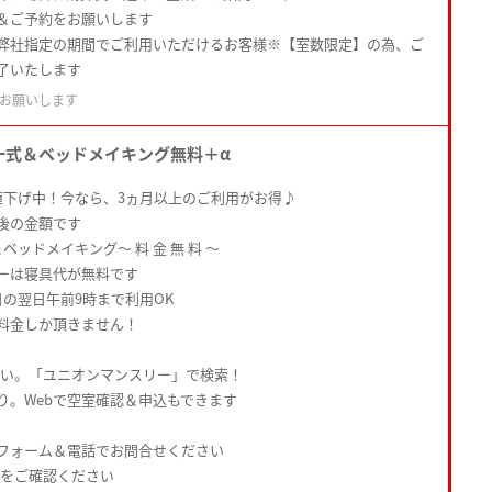
＆ご予約をお願いします
弊社指定の期間でご利用いただけるお客様※【室数限定】の為、ご
了いたします
お願いします
一式＆ベッドメイキング無料＋α
値下げ中！今なら、3ヵ月以上のご利用がお得♪
後の金額です
ベッドメイキング〜 料 金 無 料 〜
ーは寝具代が無料です
日の翌日午前9時まで利用OK
料金しか頂きません！
さい。「ユニオンマンスリー」で検索！
り。Webで空室確認＆申込もできます
フォーム＆電話でお問合せください
Pをご確認ください