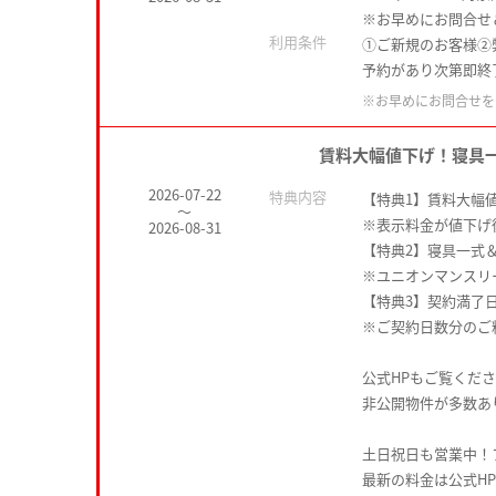
※お早めにお問合せ
利用条件
①ご新規のお客様②
予約があり次第即終
※お早めにお問合せを
賃料大幅値下げ！寝具
2026-07-22
特典内容
【特典1】賃料大幅
～
※表示料金が値下げ
2026-08-31
【特典2】寝具一式＆
※ユニオンマンスリ
【特典3】契約満了
※ご契約日数分のご
公式HPもご覧くだ
非公開物件が多数あ
土日祝日も営業中！
最新の料金は公式H