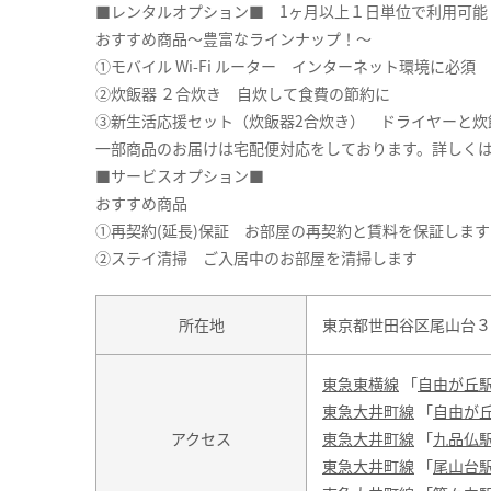
■レンタルオプション■ 1ヶ月以上１日単位で利用可能
おすすめ商品～豊富なラインナップ！～
①モバイル Wi-Fi ルーター インターネット環境に必須
②炊飯器 ２合炊き 自炊して食費の節約に
③新生活応援セット（炊飯器2合炊き） ドライヤーと炊
一部商品のお届けは宅配便対応をしております。詳しくは
■サービスオプション■
おすすめ商品
①再契約(延長)保証 お部屋の再契約と賃料を保証します
②ステイ清掃 ご入居中のお部屋を清掃します
所在地
東京都世田谷区尾山台３丁
東急東横線
「
自由が丘
東急大井町線
「
自由が
アクセス
東急大井町線
「
九品仏
東急大井町線
「
尾山台