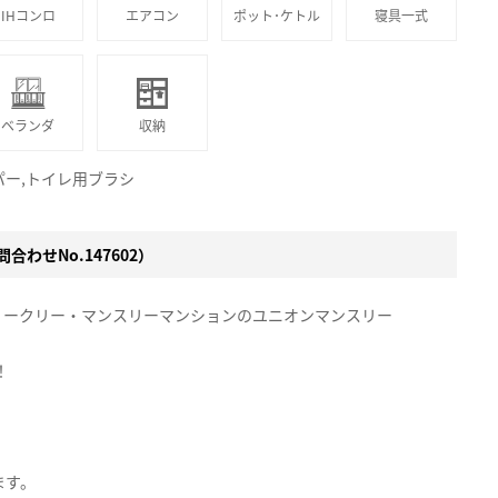
IHコンロ
エアコン
ポット･ケトル
寝具一式
ベランダ
収納
パー,トイレ用ブラシ
合わせNo.147602）
ィークリー・マンスリーマンションのユニオンマンスリー
！
。
ます。