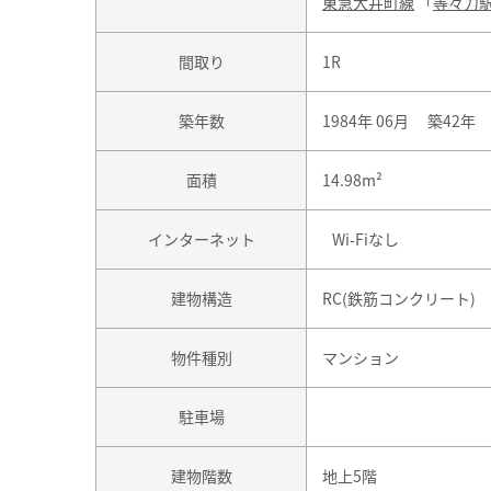
東急大井町線
「
等々力
間取り
1R
築年数
1984年 06月 築42年
面積
14.98m²
インターネット
Wi-Fiなし
建物構造
RC(鉄筋コンクリート)
物件種別
マンション
駐車場
建物階数
地上5階