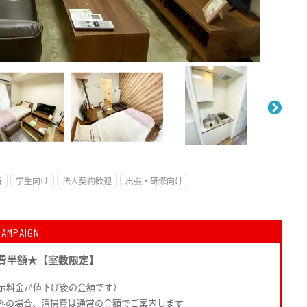
。
貸
学生向け
法人契約歓迎
出張・研修向け
CAMPAIGN
費半額★【室数限定】
示料金が値下げ後の金額です）
外の場合、清掃費は通常の金額でご案内します