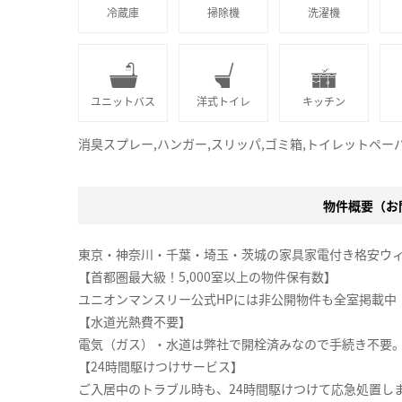
冷蔵庫
掃除機
洗濯機
ユニットバス
洋式トイレ
キッチン
消臭スプレー,ハンガー,スリッパ,ゴミ箱,トイレットペー
物件概要（お問
東京・神奈川・千葉・埼玉・茨城の家具家電付き格安ウ
【首都圏最大級！5,000室以上の物件保有数】
ユニオンマンスリー公式HPには非公開物件も全室掲載中
【水道光熱費不要】
電気（ガス）・水道は弊社で開栓済みなので手続き不要
【24時間駆けつけサービス】
ご入居中のトラブル時も、24時間駆けつけて応急処置し