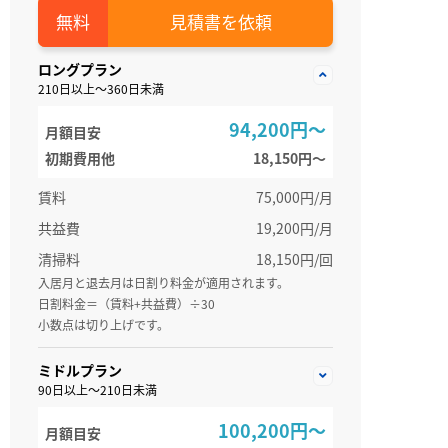
見積書を依頼
ロングプラン
210日以上～360日未満
94,200円～
月額目安
初期費用他
18,150円〜
賃料
75,000円/月
共益費
19,200円/月
清掃料
18,150円/回
入居月と退去月は日割り料金が適用されます。
日割料金＝（賃料+共益費）÷30
小数点は切り上げです。
ミドルプラン
90日以上～210日未満
100,200円～
月額目安