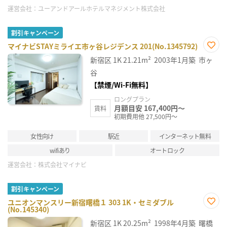
運営会社：
ユーアンドアールホテルマネジメント株式会社
割引キャンペーン
マイナビSTAYミライエ市ヶ谷レジデンス 201(No.1345792)
お気
新宿区
1K
21.21m²
2003年1月築
市ヶ
に入
り登
谷
録
【禁煙/Wi-Fi無料】
ロングプラン
月額目安 167,400円～
賃料
初期費用他 27,500円～
女性向け
駅近
インターネット無料
wifiあり
オートロック
運営会社：
株式会社マイナビ
割引キャンペーン
ユニオンマンスリー新宿曙橋１ 303 1K・セミダブル
(No.145340)
お気
に入
新宿区
1K
20.25m²
1998年4月築
曙橋