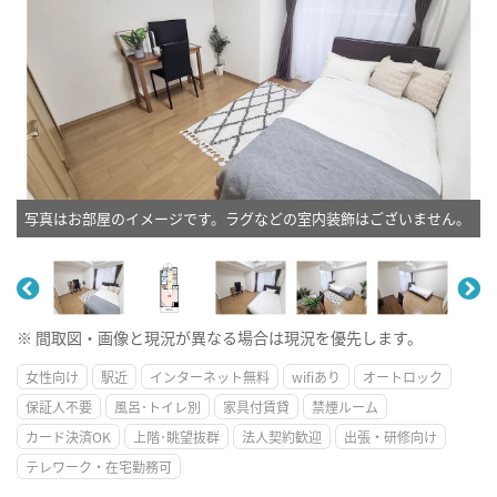
写真はお部屋のイメージです。ラグなどの室内装飾はございません。
※ 間取図・画像と現況が異なる場合は現況を優先します。
女性向け
駅近
インターネット無料
wifiあり
オートロック
保証人不要
風呂･トイレ別
家具付賃貸
禁煙ルーム
カード決済OK
上階･眺望抜群
法人契約歓迎
出張・研修向け
テレワーク・在宅勤務可