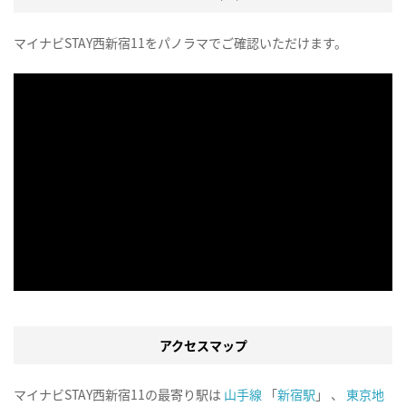
マイナビSTAY西新宿11をパノラマでご確認いただけます。
アクセスマップ
マイナビSTAY西新宿11の最寄り駅は
山手線
「
新宿駅
」 、
東京地