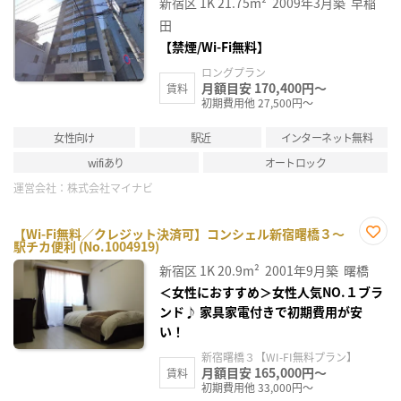
新宿区
1K
21.75m²
2009年3月築
早稲
に入
り登
田
録
【禁煙/Wi-Fi無料】
ロングプラン
月額目安 170,400円～
賃料
初期費用他 27,500円～
女性向け
駅近
インターネット無料
wifiあり
オートロック
運営会社：
株式会社マイナビ
【Wi-Fi無料／クレジット決済可】コンシェル新宿曙橋３～
駅チカ便利 (No.1004919)
お気
に入
新宿区
1K
20.9m²
2001年9月築
曙橋
り登
録
＜女性におすすめ＞女性人気NO.１ブラ
ンド♪ 家具家電付きで初期費用が安
い！
新宿曙橋３【WI-FI無料プラン】
月額目安 165,000円～
賃料
初期費用他 33,000円～