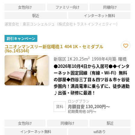
女性向け
ファミリー向け
同棲向け
駅近
インターネット無料
運営会社：
東京コンシェルジュ（株式会社トラストインフィニティー）
割引キャンペーン
ユニオンマンスリー新宿曙橋１ 404 1K・セミダブル
(No.145344)
お気
に入
新宿区
1K
20.25m²
1998年4月築
曙橋
り登
録
●2026年10月4日から入居可●◆インタ
ーネット固定回線（有線・Wi-Fi）無料
の部屋◆四谷三丁目＆四ツ谷＆市ヶ谷徒
歩圏内！満員電車に乗らずに、徒歩通勤
♪出張・研修に最適！
ロングプラン
月額目安 130,200円～
賃料
初期費用他 0円～
女性向け
同棲向け
駅近
インターネット無料
wifiあり