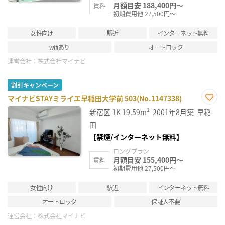
月額目安 188,400円～
賃料
初期費用他 27,500円～
女性向け
駅近
インターネット無料
wifiあり
オートロック
運営会社：
株式会社マイナビ
割引キャンペーン
マイナビSTAYミライエ早稲田大学前 503(No.1147338)
お気
新宿区
1K
19.59m²
2001年8月築
早稲
に入
り登
田
録
【禁煙/インターネット無料】
ロングプラン
月額目安 155,400円～
賃料
初期費用他 27,500円～
女性向け
駅近
インターネット無料
オートロック
保証人不要
運営会社：
株式会社マイナビ