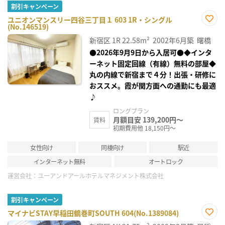
割引キャンペーン
ユニオンマンスリー四谷三丁目１ 603 1R・シングル
(No.146519)
お気
に入
新宿区
1R
22.58m²
2002年6月築
曙橋
り登
録
●2026年9月9日から入居可●◆インタ
ーネット固定回線（有線）無料の部屋◆
丸の内線で新宿まで４分！出張・研修に
おススメ。霞が関方面への通勤にも最適
♪
ロングプラン
月額目安 139,200円～
賃料
初期費用他 18,150円～
女性向け
同棲向け
駅近
インターネット無料
オートロック
運営会社：
ユーアンドアールホテルマネジメント株式会社
割引キャンペーン
マイナビSTAY早稲田鶴巻町SOUTH 604(No.1389084)
お気