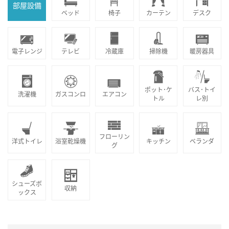
部屋設備
ベッド
椅子
カーテン
デスク
電子レンジ
テレビ
冷蔵庫
掃除機
暖房器具
ポット･ケ
バス･トイ
洗濯機
ガスコンロ
エアコン
トル
レ別
フローリン
洋式トイレ
浴室乾燥機
キッチン
ベランダ
グ
シューズボ
収納
ックス