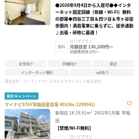
り登
録
●2026年9月4日から入居可●◆インタ
ーネット固定回線（有線・Wi-Fi）無料
の部屋◆四谷三丁目＆四ツ谷＆市ヶ谷徒
歩圏内！満員電車に乗らずに、徒歩通勤
♪出張・研修に最適！
ロングプラン
月額目安 130,200円～
賃料
初期費用他 0円～
女性向け
同棲向け
駅近
インターネット無料
wifiあり
運営会社：
ユーアンドアールホテルマネジメント株式会社
割引キャンペーン
マイナビSTAY早稲田夏目坂 401(No.1299541)
お気
新宿区
1K
29.91m²
2002年1月築
早稲
に入
り登
田
録
【禁煙/Wi-Fi無料】
ロングプラン