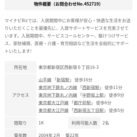
物件概要（お問合わせNo.452719）
マイナビBizでは、入居期間中にお客様が安心・快適な生活をお送
りいただくことを最優先に、入居サポートサービスを充実させて
います。入居期間中、サービスコールセンター、駆けつけサービ
ス、家財補償、医療・介護・育児相談など生活を全般的にサポー
トいたします!
所在地
東京都新宿区西新宿６丁目16-3
山手線
「
新宿駅
」 徒歩16分
東京地下鉄丸ノ内線
「
西新宿駅
」 徒歩11分
アクセス
東京地下鉄丸ノ内線
「
中野坂上駅
」 徒歩9分
東京都大江戸線
「
都庁前駅
」 徒歩6分
東京都大江戸線
「
西新宿五丁目駅
」 徒歩5分
間取り
1K
利用可能人数
2名
築年数
2004年 2月 築22年