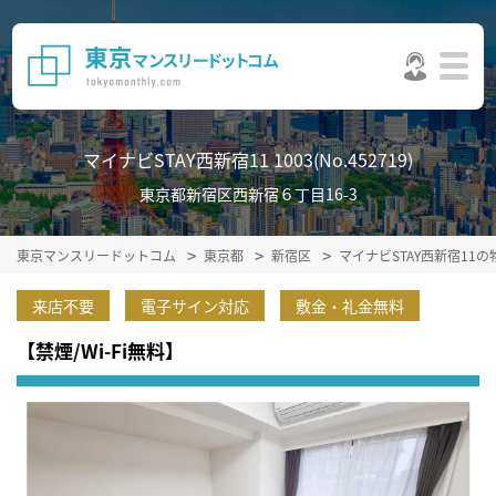
マイナビSTAY西新宿11 1003(No.452719)
東京都新宿区西新宿６丁目16-3
東京マンスリードットコム
東京都
新宿区
マイナビSTAY西新宿11
来店不要
電子サイン対応
敷金・礼金無料
【禁煙/Wi-Fi無料】