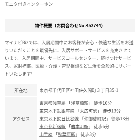
モニタ付きインターホン
物件概要（お問合わせNo.452744）
マイナビBizでは、入居期間中にお客様が安心・快適な生活をお送
りいただくことを最優先に、入居サポートサービスを充実させて
います。入居期間中、サービスコールセンター、駆けつけサービ
ス、家財補償、医療・介護・育児相談など生活を全般的にサポー
トいたします!
所在地
東京都千代田区神田佐久間町３丁目35-1
東京都浅草線
「
浅草橋駅
」 徒歩10分
東京地下鉄銀座線
「
末広町駅
」 徒歩13分
アクセス
東京地下鉄日比谷線
「
仲御徒町駅
」 徒歩13分
東京都新宿線
「
岩本町駅
」 徒歩6分
山手線
「
秋葉原駅
」 徒歩3分