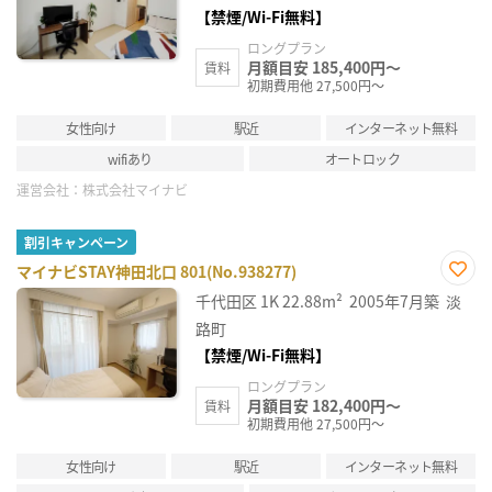
録
【禁煙/Wi-Fi無料】
ロングプラン
月額目安 185,400円～
賃料
初期費用他 27,500円～
女性向け
駅近
インターネット無料
wifiあり
オートロック
運営会社：
株式会社マイナビ
割引キャンペーン
マイナビSTAY神田北口 801(No.938277)
お気
千代田区
1K
22.88m²
2005年7月築
淡
に入
り登
路町
録
【禁煙/Wi-Fi無料】
ロングプラン
月額目安 182,400円～
賃料
初期費用他 27,500円～
女性向け
駅近
インターネット無料