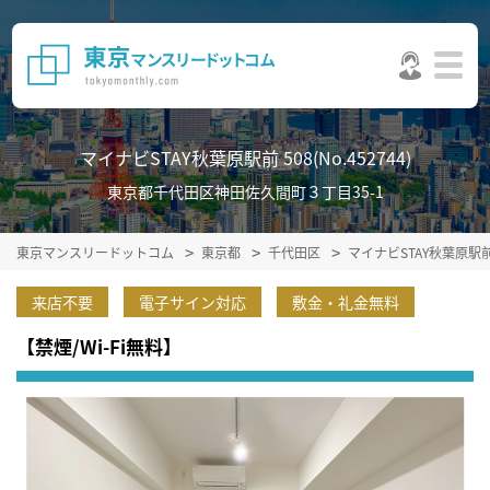
マイナビSTAY秋葉原駅前 508(No.452744)
東京都千代田区神田佐久間町３丁目35-1
東京マンスリードットコム
東京都
千代田区
マイナビSTAY秋葉原駅
来店不要
電子サイン対応
敷金・礼金無料
【禁煙/Wi-Fi無料】