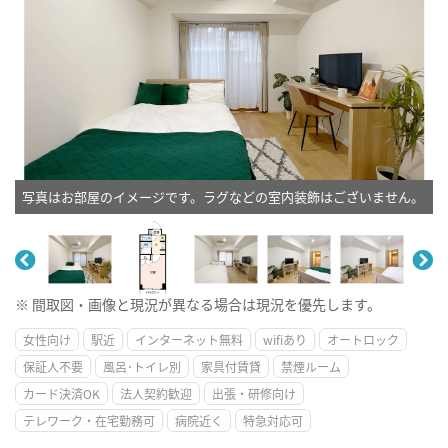
写真はお部屋のイメージです。ラグなどの室内装飾はございません。
※ 間取図・画像と現況が異なる場合は現況を優先します。
女性向け
駅近
インターネット無料
wifiあり
オートロック
保証人不要
風呂･トイレ別
家具付賃貸
禁煙ルーム
カード決済OK
法人契約歓迎
出張・研修向け
テレワーク・在宅勤務可
病院近く
特急対応可