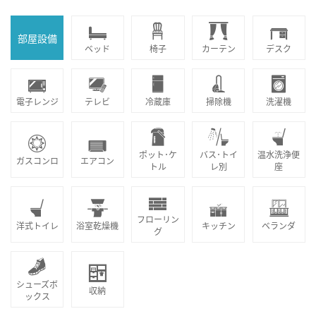
部屋設備
ベッド
椅子
カーテン
デスク
電子レンジ
テレビ
冷蔵庫
掃除機
洗濯機
ポット･ケ
バス･トイ
温水洗浄便
ガスコンロ
エアコン
トル
レ別
座
フローリン
洋式トイレ
浴室乾燥機
キッチン
ベランダ
グ
シューズボ
収納
ックス