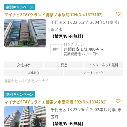
割引キャンペーン
マイナビSTAYグランド御茶ノ水駅前 704(No.1377107)
お気
千代田区
1K
22.51m²
2004年5月築
御
に入
り登
茶ノ水
録
【禁煙/Wi-Fi無料】
ロングプラン
月額目安 173,400円～
賃料
初期費用他 27,500円～
女性向け
駅近
インターネット無料
wifiあり
オートロック
運営会社：
株式会社マイナビ
割引キャンペーン
マイナビSTAYミライエ御茶ノ水妻恋坂 502(No.1334281)
お気
千代田区
1K
23.29m²
2002年12月築
末
に入
り登
広町
録
【禁煙/Wi-Fi無料】