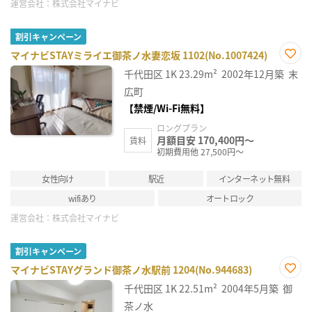
運営会社：
株式会社マイナビ
割引キャンペーン
マイナビSTAYミライエ御茶ノ水妻恋坂 1102(No.1007424)
お気
千代田区
1K
23.29m²
2002年12月築
末
に入
り登
広町
録
【禁煙/Wi-Fi無料】
ロングプラン
月額目安 170,400円～
賃料
初期費用他 27,500円～
女性向け
駅近
インターネット無料
wifiあり
オートロック
運営会社：
株式会社マイナビ
割引キャンペーン
マイナビSTAYグランド御茶ノ水駅前 1204(No.944683)
お気
千代田区
1K
22.51m²
2004年5月築
御
に入
り登
茶ノ水