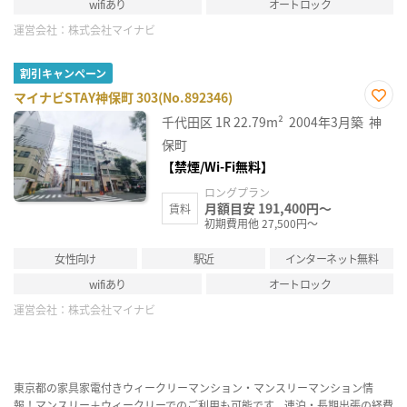
wifiあり
オートロック
運営会社：
株式会社マイナビ
割引キャンペーン
マイナビSTAY神保町 303(No.892346)
お気
千代田区
1R
22.79m²
2004年3月築
神
に入
り登
保町
録
【禁煙/Wi-Fi無料】
ロングプラン
月額目安 191,400円～
賃料
初期費用他 27,500円～
女性向け
駅近
インターネット無料
wifiあり
オートロック
運営会社：
株式会社マイナビ
東京都の家具家電付きウィークリーマンション・マンスリーマンション情
報！マンスリー＋ウィークリーでのご利用も可能です。連泊・長期出張の経費