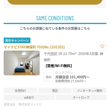
SAME CONDITIONS
こちらのお部屋に似ている条件のお部屋はこちら
割引キャンペーン
マイナビSTAY神保町 703(No.1101352)
お気
千代田区
1R
22.79m²
2004年3月築
神
に入
り登
保町
録
【禁煙/Wi-Fi無料】
ロングプラン
月額目安 191,400円～
賃料
初期費用他 27,500円～
女性向け
駅近
インターネット無料
wifiあり
オートロック
運営会社：
株式会社マイナビ