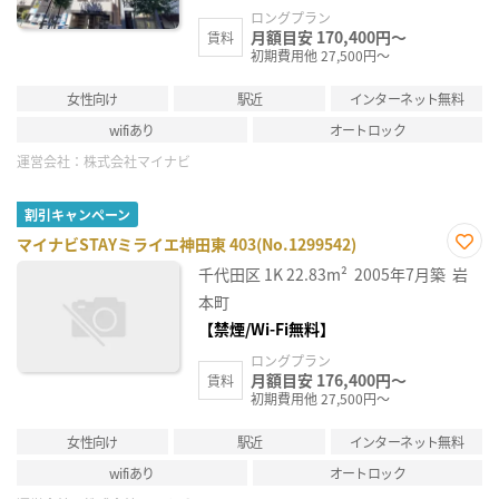
ロングプラン
月額目安 170,400円～
賃料
初期費用他 27,500円～
女性向け
駅近
インターネット無料
wifiあり
オートロック
運営会社：
株式会社マイナビ
割引キャンペーン
マイナビSTAYミライエ神田東 403(No.1299542)
お気
千代田区
1K
22.83m²
2005年7月築
岩
に入
り登
本町
録
【禁煙/Wi-Fi無料】
ロングプラン
月額目安 176,400円～
賃料
初期費用他 27,500円～
女性向け
駅近
インターネット無料
wifiあり
オートロック