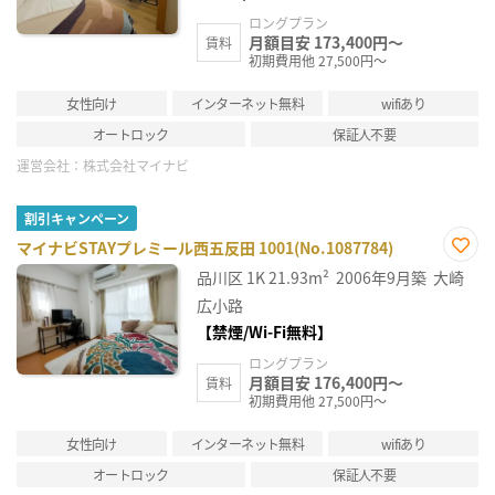
ロングプラン
月額目安 173,400円～
賃料
初期費用他 27,500円～
女性向け
インターネット無料
wifiあり
オートロック
保証人不要
運営会社：
株式会社マイナビ
割引キャンペーン
マイナビSTAYプレミール西五反田 1001(No.1087784)
お気
品川区
1K
21.93m²
2006年9月築
大崎
に入
り登
広小路
録
【禁煙/Wi-Fi無料】
ロングプラン
月額目安 176,400円～
賃料
初期費用他 27,500円～
女性向け
インターネット無料
wifiあり
オートロック
保証人不要