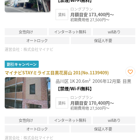
【禁煙/Wi-Fi無料】
ロングプラン
月額目安 173,400円～
賃料
初期費用他 27,500円～
女性向け
インターネット無料
wifiあり
オートロック
保証人不要
運営会社：
株式会社マイナビ
割引キャンペーン
マイナビSTAYミライエ目黒花房山 201(No.1139409)
お気
品川区
1K
20.6m²
2006年12月築
目黒
に入
り登
【禁煙/Wi-Fi無料】
録
ロングプラン
月額目安 170,400円～
賃料
初期費用他 27,500円～
女性向け
インターネット無料
wifiあり
オートロック
保証人不要
運営会社：
株式会社マイナビ