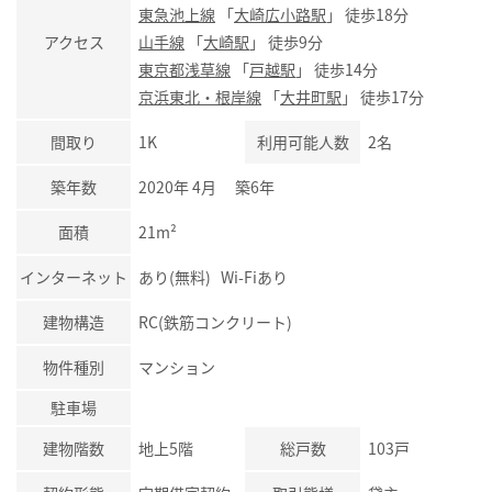
東急池上線
「
大崎広小路駅
」 徒歩18分
アクセス
山手線
「
大崎駅
」 徒歩9分
東京都浅草線
「
戸越駅
」 徒歩14分
京浜東北・根岸線
「
大井町駅
」 徒歩17分
間取り
1K
利用可能人数
2名
築年数
2020年 4月 築6年
面積
21m²
インターネット
あり(無料) Wi-Fiあり
建物構造
RC(鉄筋コンクリート)
物件種別
マンション
駐車場
建物階数
地上5階
総戸数
103戸