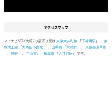
アクセスマップ
マイナビSTAY大崎2の最寄り駅は
東急大井町線
「
下神明駅
」 、
東
急池上線
「
大崎広小路駅
」 、
山手線
「
大崎駅
」 、
東京都浅草線
「
戸越駅
」 、
京浜東北・根岸線
「
大井町駅
」 です。