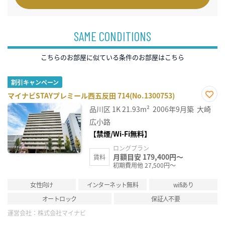
SAME CONDITIONS
こちらのお部屋に似ている条件のお部屋はこちら
割引キャンペーン
マイナビSTAYプレミール西五反田 714(No.1300753)
お気
品川区
1K
21.93m²
2006年9月築
大崎
に入
り登
広小路
録
【禁煙/Wi-Fi無料】
ロングプラン
月額目安 179,400円～
賃料
初期費用他 27,500円～
女性向け
インターネット無料
wifiあり
オートロック
保証人不要
運営会社：
株式会社マイナビ