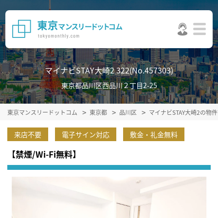
マイナビSTAY大崎2 322(No.457303)
東京都品川区西品川２丁目2-25
東京マンスリードットコム
東京都
品川区
マイナビSTAY大崎2の物
来店不要
電子サイン対応
敷金・礼金無料
【禁煙/Wi-Fi無料】