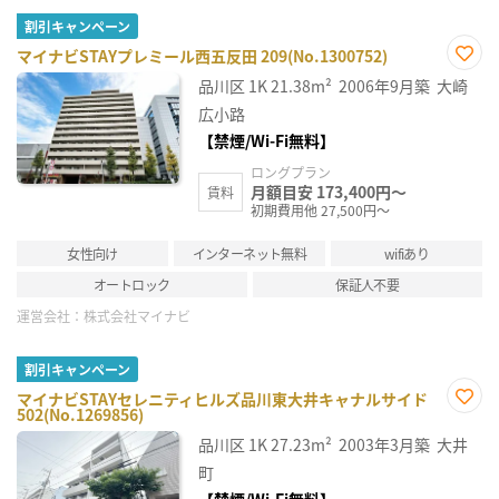
割引キャンペーン
マイナビSTAYプレミール西五反田 209(No.1300752)
お気
品川区
1K
21.38m²
2006年9月築
大崎
に入
り登
広小路
録
【禁煙/Wi-Fi無料】
ロングプラン
月額目安 173,400円～
賃料
初期費用他 27,500円～
女性向け
インターネット無料
wifiあり
オートロック
保証人不要
運営会社：
株式会社マイナビ
割引キャンペーン
マイナビSTAYセレニティヒルズ品川東大井キャナルサイド
502(No.1269856)
お気
に入
品川区
1K
27.23m²
2003年3月築
大井
り登
録
町