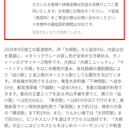
ただいたお客様※詳細金額は別途お見積りにてご案
内いたします。お気軽にお問合せください。 ※延長
（再契約）をご希望の際はお問い合わせください。
※本物件の最低契約期間は30日です。
空室がなくなり次第終了します。
2020年4月竣工の築浅物件。JR「大崎駅」から徒歩9分。内装は白
を基調に、メタリックグレーの差し色が全体を引き締める、モノ
トーンのデザイナーズ物件です。大崎は「大崎ニューシティ」「ゲ
ートシティ大崎」をはじめ開発が進み、各社路線の運航開始によ
り「品川駅」と並ぶ南のターミナル駅としても脚光を浴びていま
す。JR各線が利用できるほか、東急大井町線「下神明駅」へ徒歩
10分、都営浅草線「戸越駅」へ徒歩14分と、多数の路線が利用で
きます。都内の主要エリアを巡るJR山手線を使うと、隣りの「品
川駅」へは約3分ほど、「東京駅」へは約16分ほどで行けます。湘
南新宿ライン特別快速利用で「新宿駅」まで約12分、神奈川方面
の「横浜駅」まで約18分。また、りんかい線では「大井町駅」ま
で約3分と、ビジネスエリアを選ばずアクセスは良好です。「大崎
駅」の近くにはビジネスビルをはじめスーパーやコンビニや飲食