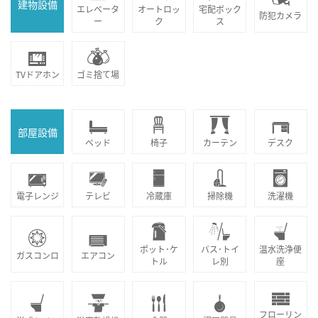
建物設備
エレベータ
オートロッ
宅配ボック
防犯カメラ
ー
ク
ス
TVドアホン
ゴミ捨て場
部屋設備
ベッド
椅子
カーテン
デスク
電子レンジ
テレビ
冷蔵庫
掃除機
洗濯機
ポット･ケ
バス･トイ
温水洗浄便
ガスコンロ
エアコン
トル
レ別
座
フローリン