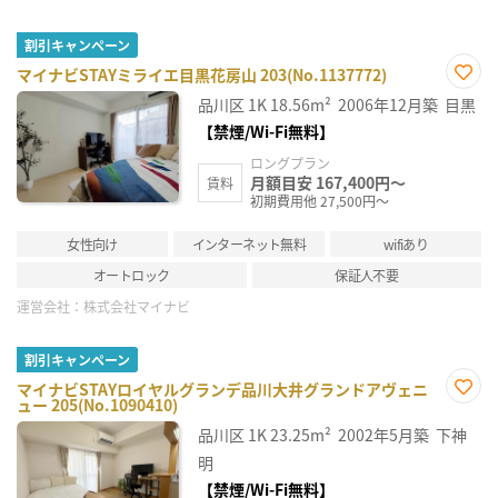
割引キャンペーン
マイナビSTAYミライエ目黒花房山 203(No.1137772)
お気
品川区
1K
18.56m²
2006年12月築
目黒
に入
り登
【禁煙/Wi-Fi無料】
録
ロングプラン
月額目安 167,400円～
賃料
初期費用他 27,500円～
女性向け
インターネット無料
wifiあり
オートロック
保証人不要
運営会社：
株式会社マイナビ
割引キャンペーン
マイナビSTAYロイヤルグランデ品川大井グランドアヴェニ
ュー 205(No.1090410)
お気
に入
品川区
1K
23.25m²
2002年5月築
下神
り登
録
明
【禁煙/Wi-Fi無料】