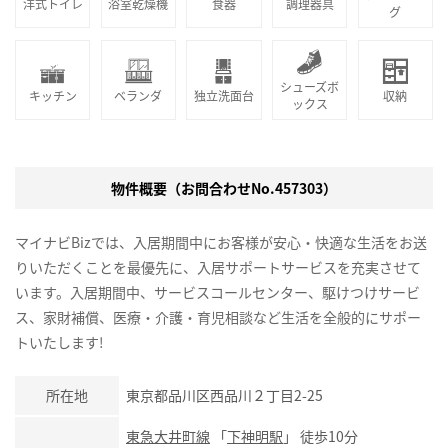
洋式トイレ
浴室乾燥機
食器
調理器具
グ
シューズボ
キッチン
ベランダ
独立洗面台
収納
ックス
物件概要（お問合わせNo.457303）
マイナビBizでは、入居期間中にお客様が安心・快適な生活をお送
りいただくことを最優先に、入居サポートサービスを充実させて
います。入居期間中、サービスコールセンター、駆けつけサービ
ス、家財補償、医療・介護・育児相談など生活を全般的にサポー
トいたします!
所在地
東京都品川区西品川２丁目2-25
東急大井町線
「
下神明駅
」 徒歩10分