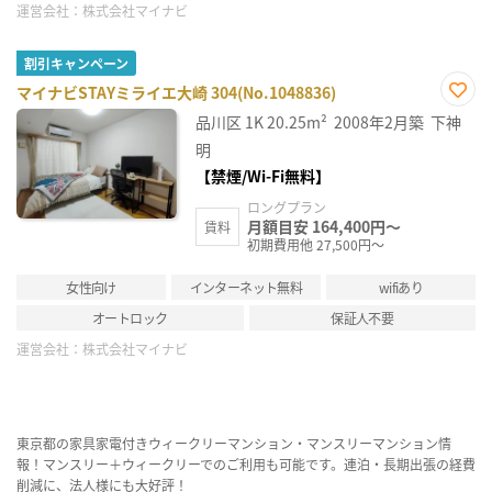
運営会社：
株式会社マイナビ
割引キャンペーン
マイナビSTAYミライエ大崎 304(No.1048836)
お気
品川区
1K
20.25m²
2008年2月築
下神
に入
り登
明
録
【禁煙/Wi-Fi無料】
ロングプラン
月額目安 164,400円～
賃料
初期費用他 27,500円～
女性向け
インターネット無料
wifiあり
オートロック
保証人不要
運営会社：
株式会社マイナビ
東京都の家具家電付きウィークリーマンション・マンスリーマンション情
報！マンスリー＋ウィークリーでのご利用も可能です。連泊・長期出張の経費
削減に、法人様にも大好評！