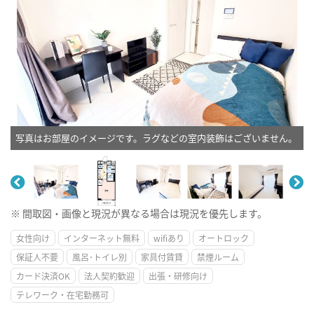
写真はお部屋のイメージです。ラグなどの室内装飾はございません。
※ 間取図・画像と現況が異なる場合は現況を優先します。
女性向け
インターネット無料
wifiあり
オートロック
保証人不要
風呂･トイレ別
家具付賃貸
禁煙ルーム
カード決済OK
法人契約歓迎
出張・研修向け
テレワーク・在宅勤務可