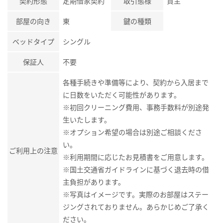
契約形態
定期借家契約
取引態様
貸主
部屋の向き
東
鍵の種類
ベッドタイプ
シングル
保証人
不要
各種手続きや準備等により、契約から入居まで
に日数をいただく可能性があります。
※初回クリーニング費用、事務手数料が別途発
生いたします。
※オプション希望の場合は別途ご相談くださ
い。
ご利用上の注意
※利用期間に応じたお見積書をご用意します。
※国土交通省ガイドラインに基づく退去時の借
主負担があります。
※写真はイメージです。実際のお部屋はステー
ジングされておりません。あらかじめご了承く
ださい。