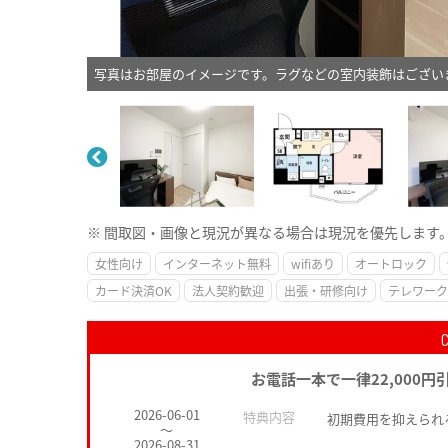
写真はお部屋のイメージです。ラグなどの室内装飾はござい
※ 間取図・画像と現況が異なる場合は現況を優先します
女性向け
インターネット無料
wifiあり
オートロック
カード決済OK
法人契約歓迎
出張・研修向け
テレワーク
お電話一本で一律22,000円
2026-06-01
特典内容
初期費用を抑えられ
～
2026-08-31