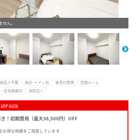
ません。
。
保証人不要
風呂･トイレ別
家具付賃貸
禁煙ルーム
・在宅勤務可
病院近く
CAMPAIGN
引き！初期費用（最大38,500円）OFF
るお得な特典をご用意しています