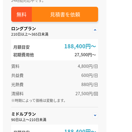
24時間対応中です。
見積書を依頼
ロングプラン
210日以上～365日未満
188,400円～
月額目安
初期費用他
27,500円〜
賃料
4,800円/日
共益費
600円/日
光熱費
880円/日
清掃料
27,500円/回
※時期によって価格は変動します。
ミドルプラン
90日以上～210日未満
188,400円～