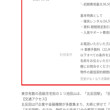
＼初期費用最大38,5
基本特典として
・寝具レンタル(16,5
・賃料 期間限定割引
・入居サポート費用(1
お電話いただいた方は
⇒ 事務手数料（22,
利用条件
以下すべての条件を
名称をお伝えいただ
軽にお問合せくださ
物件の最低契約期間
空室がなくなり次第終
東京有数の高級住宅街の１つ池田山は、「五反田駅」「
【交通アクセス】
五反田はIT企業や金融機関が多数集まり、大崎と併せて
「五反田駅」のほか、物件から徒歩11分の都営三田線「