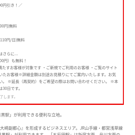
00円引き！／
00円)無料
10円/日)無料
さらに...
000円）も無料！
満たすお客様が対象です ・ご新規でご利用のお客様 ・ご覧のサイト
いたお客様※詳細金額は別途お見積りにてご案内いたします。お気
い。 ※延長（再契約）をご希望の際はお問い合わせください。 ※本
は30日です。
了します。
目黒駅」が利用できる便利な立地。
『大崎副都心』を形成するビジネスエリア。JR山手線・都営浅草線
目黒駅」が利用できます。 「五反田駅」は新宿方面、品川方面の