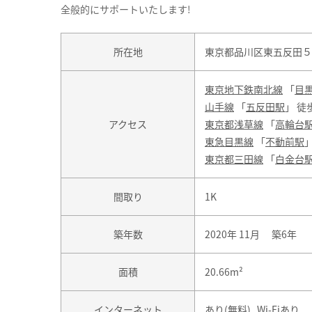
全般的にサポートいたします!
所在地
東京都品川区東五反田５丁
東京地下鉄南北線
「
目
山手線
「
五反田駅
」 徒
アクセス
東京都浅草線
「
高輪台
東急目黒線
「
不動前駅
」
東京都三田線
「
白金台
間取り
1K
築年数
2020年 11月 築6年
面積
20.66m²
インターネット
あり(無料) Wi-Fiあり