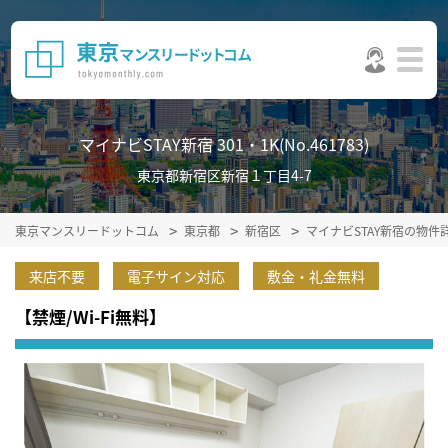
マイナビSTAY新宿 301・1K(No.461783)
東京都新宿区新宿１丁目4-7
東京マンスリードットコム
東京都
新宿区
マイナビSTAY新宿の物件
来店不要
電子サイン対応
敷金・礼金無料
【禁煙/Wi-Fi無料】