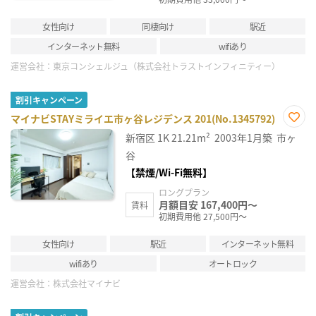
女性向け
同棲向け
駅近
インターネット無料
wifiあり
運営会社：
東京コンシェルジュ（株式会社トラストインフィニティー）
割引キャンペーン
マイナビSTAYミライエ市ヶ谷レジデンス 201(No.1345792)
お気
新宿区
1K
21.21m²
2003年1月築
市ヶ
に入
り登
谷
録
【禁煙/Wi-Fi無料】
ロングプラン
月額目安 167,400円～
賃料
初期費用他 27,500円～
女性向け
駅近
インターネット無料
wifiあり
オートロック
運営会社：
株式会社マイナビ