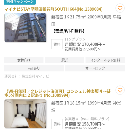
割引キャンペーン
マイナビSTAY早稲田鶴巻町SOUTH 604(No.1389084)
お気
新宿区
1K
21.75m²
2009年3月築
早稲
に入
り登
田
録
【禁煙/Wi-Fi無料】
ロングプラン
月額目安 170,400円～
賃料
初期費用他 27,500円～
女性向け
駅近
インターネット無料
wifiあり
オートロック
運営会社：
株式会社マイナビ
【Wi-Fi無料／クレジット決済可】コンシェル神楽坂４～徒
歩5分圏内に２駅あり (No.1089994)
お気
に入
新宿区
1R
18.15m²
1999年4月築
神楽
り登
録
坂
神楽坂４【WI-FI無料プラン】
月額目安 158,700円～
賃料
初期費用他 33,000円～