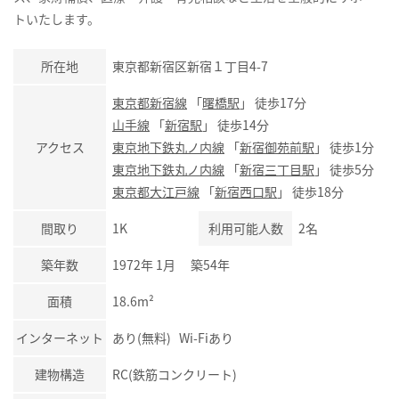
トいたします。
所在地
東京都新宿区新宿１丁目4-7
東京都新宿線
「
曙橋駅
」 徒歩17分
山手線
「
新宿駅
」 徒歩14分
アクセス
東京地下鉄丸ノ内線
「
新宿御苑前駅
」 徒歩1分
東京地下鉄丸ノ内線
「
新宿三丁目駅
」 徒歩5分
東京都大江戸線
「
新宿西口駅
」 徒歩18分
間取り
1K
利用可能人数
2名
築年数
1972年 1月 築54年
面積
18.6m²
インターネット
あり(無料) Wi-Fiあり
建物構造
RC(鉄筋コンクリート)