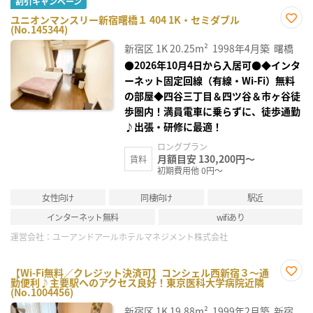
割引キャンペーン
ユニオンマンスリー新宿曙橋１ 404 1K・セミダブル
(No.145344)
お気
に入
新宿区
1K
20.25m²
1998年4月築
曙橋
り登
録
●2026年10月4日から入居可●◆インタ
ーネット固定回線（有線・Wi-Fi）無料
の部屋◆四谷三丁目＆四ツ谷＆市ヶ谷徒
歩圏内！満員電車に乗らずに、徒歩通勤
♪出張・研修に最適！
ロングプラン
月額目安 130,200円～
賃料
初期費用他 0円～
女性向け
同棲向け
駅近
インターネット無料
wifiあり
運営会社：
ユーアンドアールホテルマネジメント株式会社
【Wi-Fi無料／クレジット決済可】コンシェル西新宿３～通
勤便利♪主要駅へのアクセス良好！東京医科大学病院近隣
お気
(No.1004456)
に入
り登
新宿区
1K
19.88m²
1999年2月築
新宿