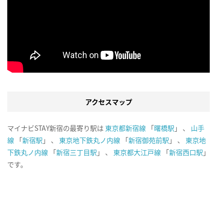
アクセスマップ
マイナビSTAY新宿の最寄り駅は
東京都新宿線
「
曙橋駅
」 、
山手
線
「
新宿駅
」 、
東京地下鉄丸ノ内線
「
新宿御苑前駅
」 、
東京地
下鉄丸ノ内線
「
新宿三丁目駅
」 、
東京都大江戸線
「
新宿西口駅
」
です。