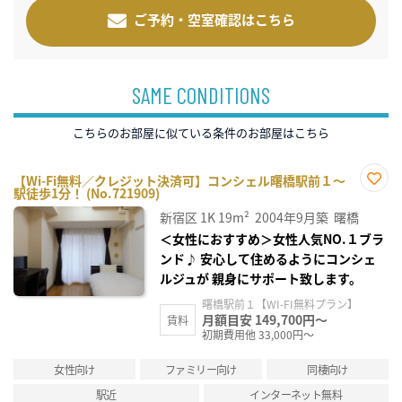
ご予約・空室確認はこちら
SAME CONDITIONS
こちらのお部屋に似ている条件のお部屋はこちら
【Wi-Fi無料／クレジット決済可】コンシェル曙橋駅前１～
駅徒歩1分！ (No.721909)
お気
に入
新宿区
1K
19m²
2004年9月築
曙橋
り登
録
＜女性におすすめ＞女性人気NO.１ブラ
ンド♪ 安心して住めるようにコンシェ
ルジュが 親身にサポート致します。
曙橋駅前１【WI-FI無料プラン】
月額目安 149,700円～
賃料
初期費用他 33,000円～
女性向け
ファミリー向け
同棲向け
駅近
インターネット無料