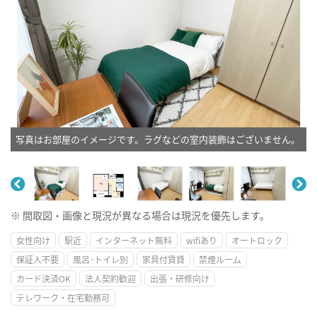
写真はお部屋のイメージです。ラグなどの室内装飾はございません。
※ 間取図・画像と現況が異なる場合は現況を優先します。
女性向け
駅近
インターネット無料
wifiあり
オートロック
保証人不要
風呂･トイレ別
家具付賃貸
禁煙ルーム
カード決済OK
法人契約歓迎
出張・研修向け
テレワーク・在宅勤務可