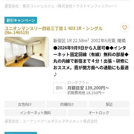
運営会社：
東京コンシェルジュ（株式会社トラストインフィニティー）
割引キャンペーン
ユニオンマンスリー四谷三丁目１ 603 1R・シングル
(No.146519)
お気
に入
新宿区
1R
22.58m²
2002年6月築
曙橋
り登
録
●2026年9月9日から入居可●◆インタ
ーネット固定回線（有線）無料の部屋◆
丸の内線で新宿まで４分！出張・研修に
おススメ。霞が関方面への通勤にも最適
♪
ロングプラン
月額目安 139,200円～
賃料
初期費用他 18,150円～
女性向け
同棲向け
駅近
インターネット無料
オートロック
運営会社：
ユーアンドアールホテルマネジメント株式会社