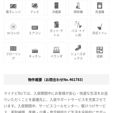
電子レンジ
テレビ
冷蔵庫
掃除機
洗濯機
ポット･ケ
バス･トイ
IHコンロ
エアコン
洋式トイレ
トル
レ別
フローリン
シューズボ
キッチン
ベランダ
収納
グ
ックス
物件概要（お問合わせNo.461783）
マイナビBizでは、入居期間中にお客様が安心・快適な生活をお送
りいただくことを最優先に、入居サポートサービスを充実させて
います。入居期間中、サービスコールセンター、駆けつけサービ
ス、家財補償、医療・介護・育児相談など生活を全般的にサポー