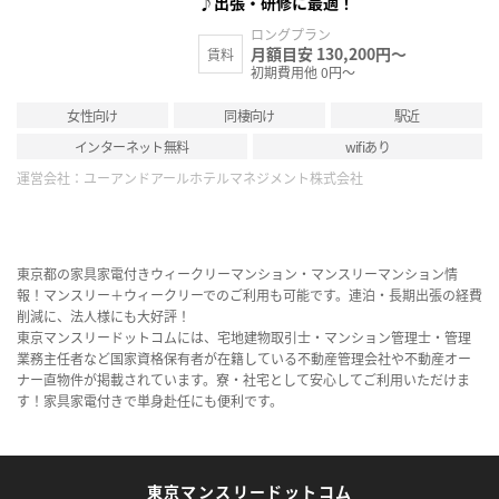
♪出張・研修に最適！
ロングプラン
月額目安 130,200円～
賃料
初期費用他 0円～
女性向け
同棲向け
駅近
インターネット無料
wifiあり
運営会社：
ユーアンドアールホテルマネジメント株式会社
東京都の家具家電付きウィークリーマンション・マンスリーマンション情
報！マンスリー＋ウィークリーでのご利用も可能です。連泊・長期出張の経費
削減に、法人様にも大好評！
東京マンスリードットコムには、宅地建物取引士・マンション管理士・管理
業務主任者など国家資格保有者が在籍している不動産管理会社や不動産オー
ナー直物件が掲載されています。寮・社宅として安心してご利用いただけま
す！家具家電付きで単身赴任にも便利です。
東京マンスリードットコム