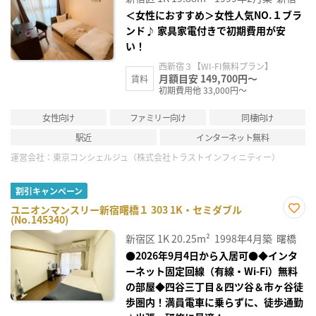
録
＜女性におすすめ＞女性人気NO.１ブラ
ンド♪ 家具家電付きで初期費用が安
い！
西新宿３【WI-FI無料プラン】
月額目安 149,700円～
賃料
初期費用他 33,000円～
女性向け
ファミリー向け
同棲向け
駅近
インターネット無料
運営会社：
東京コンシェルジュ（株式会社トラストインフィニティー）
割引キャンペーン
ユニオンマンスリー新宿曙橋１ 303 1K・セミダブル
(No.145340)
お気
に入
新宿区
1K
20.25m²
1998年4月築
曙橋
り登
録
●2026年9月4日から入居可●◆インタ
ーネット固定回線（有線・Wi-Fi）無料
の部屋◆四谷三丁目＆四ツ谷＆市ヶ谷徒
歩圏内！満員電車に乗らずに、徒歩通勤