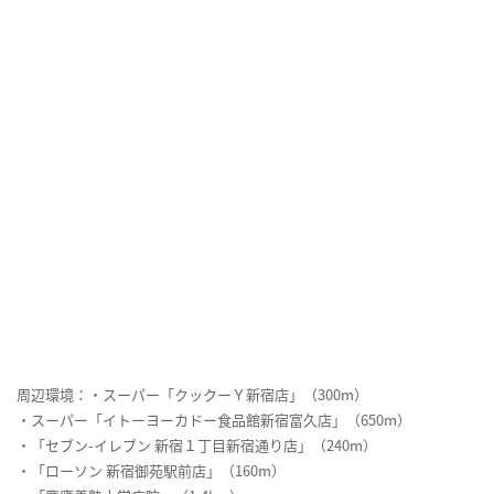
周辺環境：・スーパー「クックーＹ新宿店」（300m）
・スーパー「イトーヨーカドー食品館新宿富久店」（650m）
・「セブン-イレブン 新宿１丁目新宿通り店」（240m）
・「ローソン 新宿御苑駅前店」（160m）