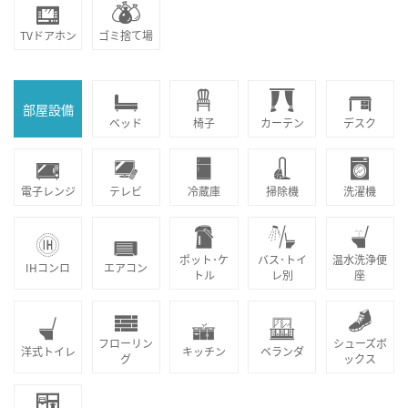
TVドアホン
ゴミ捨て場
部屋設備
ベッド
椅子
カーテン
デスク
電子レンジ
テレビ
冷蔵庫
掃除機
洗濯機
ポット･ケ
バス･トイ
温水洗浄便
IHコンロ
エアコン
トル
レ別
座
フローリン
シューズボ
洋式トイレ
キッチン
ベランダ
グ
ックス