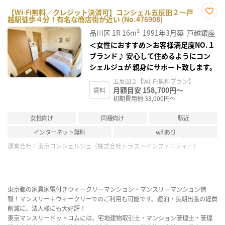
【Wi-Fi無料／クレジット決済可】コンシェル五反田２～戸
越駅徒歩４分！有名な商店街が近い (No.476908)
お気
に入
品川区
1R
16m²
1991年3月築
戸越銀座
り登
録
＜女性におすすめ＞お客様満足度NO.１
ブランド♪ 安心して住めるようにコン
シェルジュが 親身にサポート致します。
五反田２【WI-FI無料プラン】
月額目安 158,700円～
賃料
初期費用他 33,000円～
女性向け
同棲向け
駅近
インターネット無料
wifiあり
運営会社：
東京コンシェルジュ（株式会社トラストインフィニティー）
東京都の家具家電付きウィークリーマンション・マンスリーマンション情
報！マンスリー＋ウィークリーでのご利用も可能です。連泊・長期出張の経費
削減に、法人様にも大好評！
東京マンスリードットコムには、宅地建物取引士・マンション管理士・管理