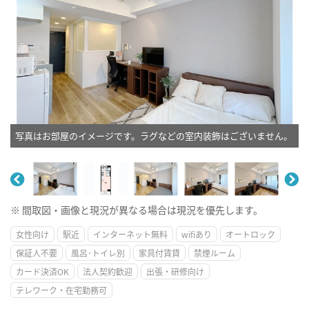
写真はお部屋のイメージです。ラグなどの室内装飾はございません。
※ 間取図・画像と現況が異なる場合は現況を優先します。
女性向け
駅近
インターネット無料
wifiあり
オートロック
保証人不要
風呂･トイレ別
家具付賃貸
禁煙ルーム
カード決済OK
法人契約歓迎
出張・研修向け
テレワーク・在宅勤務可