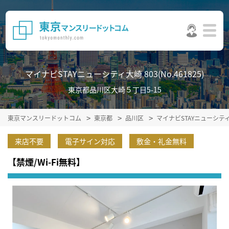
マイナビSTAYニューシティ大崎 803(No.461825)
東京都品川区大崎５丁目5-15
東京マンスリードットコム
東京都
品川区
マイナビSTAYニューシテ
来店不要
電子サイン対応
敷金・礼金無料
【禁煙/Wi-Fi無料】