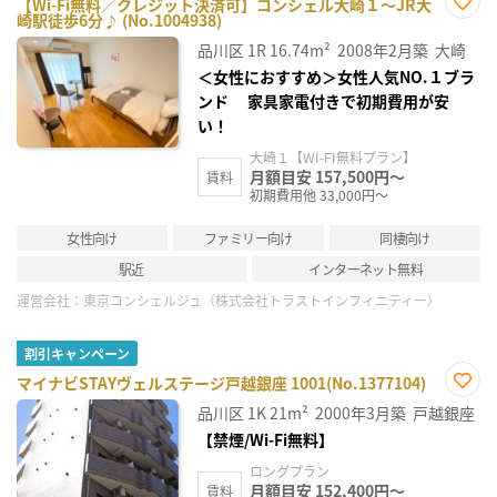
【Wi-Fi無料／クレジット決済可】コンシェル大崎１～JR大
崎駅徒歩6分♪ (No.1004938)
お気
に入
品川区
1R
16.74m²
2008年2月築
大崎
り登
録
＜女性におすすめ＞女性人気NO.１ブラ
ンド 家具家電付きで初期費用が安
い！
大崎１【WI-FI無料プラン】
月額目安 157,500円～
賃料
初期費用他 33,000円～
女性向け
ファミリー向け
同棲向け
駅近
インターネット無料
運営会社：
東京コンシェルジュ（株式会社トラストインフィニティー）
割引キャンペーン
マイナビSTAYヴェルステージ戸越銀座 1001(No.1377104)
お気
品川区
1K
21m²
2000年3月築
戸越銀座
に入
り登
【禁煙/Wi-Fi無料】
録
ロングプラン
月額目安 152,400円～
賃料