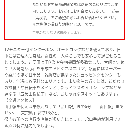
ただいたお客様※詳細金額は別途お見積りにてご案
内いたします。お気軽にお問合せください。 ※延長
（再契約）をご希望の際はお問い合わせください。
※本物件の最低契約期間は30日です。
空室がなくなり次第終了します。
TVモニター付インターホン、オートロックなどを備えており、日
中には管理人も常駐。女性の一人暮らしでも安心して過ごせるこ
とでしょう。五反田はIT企業や金融機関が多数集まり、大崎と併せ
て『大崎副都心』を形成するビジネスエリア。駅前にはスーパー
や薬局のほか日用品・雑貨店が集まったショッピングセンターも
あり、生活にも便利なエリアです。また物件の近くには、こだわり
の飲食店や自転車をメインとしたライフスタイルショップなどが
連なる「五反田桜横丁」など、おしゃれなスポットもあります。
【交通アクセス】
山手線を使えば乗換えなしで「品川駅」まで5分、「新宿駅」まで
14分、「東京駅」まで18分と、
都内各所への直行や直帰が多い方にとって、JR山手線が利用でき
る点は特に魅力的でしょう。