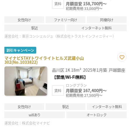
月額目安 158,700円～
賃料
初期費用他 33,000円～
女性向け
ファミリー向け
同棲向け
駅近
インターネット無料
運営会社：
東京コンシェルジュ（株式会社トラストインフィニティー）
割引キャンペーン
マイナビSTAYトワイライトヒルズ武蔵小山
302(No.1033822)
お気
に入
品川区
1K
18m²
2025年1月築
戸越銀座
り登
録
【禁煙/Wi-Fi無料】
ロングプラン
月額目安 167,400円～
賃料
初期費用他 27,500円～
女性向け
駅近
インターネット無料
wifiあり
オートロック
運営会社：
株式会社マイナビ