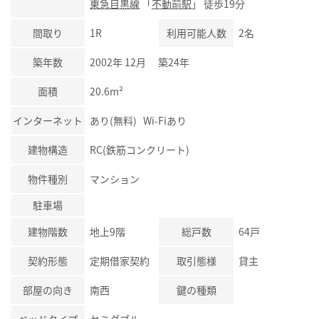
東急目黒線
「
不動前駅
」 徒歩19分
間取り
1R
利用可能人数
2名
築年数
2002年 12月 築24年
面積
20.6m²
インターネット
あり(無料) Wi-Fiあり
建物構造
RC(鉄筋コンクリート)
物件種別
マンション
駐車場
建物階数
地上9階
総戸数
64戸
契約形態
定期借家契約
取引態様
貸主
部屋の向き
南西
鍵の種類