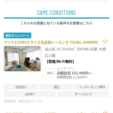
SAME CONDITIONS
こちらのお部屋に似ている条件のお部屋はこちら
割引キャンペーン
マイナビSTAYミライエ五反田シーズンズ 701(No.1049000)
お気
品川区
1K
19.03m²
2003年1月築
大崎
に入
り登
広小路
録
【禁煙/Wi-Fi無料】
ロングプラン
月額目安 152,400円～
賃料
初期費用他 27,500円～
女性向け
駅近
インターネット無料
wifiあり
オートロック
運営会社：
株式会社マイナビ