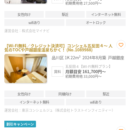
初期費用他 27,500円～
女性向け
駅近
インターネット無料
wifiあり
オートロック
運営会社：
株式会社マイナビ
【Wi-Fi無料／クレジット決済可】コンシェル五反田４～ 人
気のTOCや戸越銀座温泉ちかく！ (No.1089988)
お気
に入
品川区
1K
22m²
2024年8月築
戸越銀座
り登
録
五反田４【WI-FI無料プラン】
月額目安 161,700円～
賃料
初期費用他 33,000円～
女性向け
同棲向け
駅近
インターネット無料
wifiあり
運営会社：
東京コンシェルジュ（株式会社トラストインフィニティー）
割引キャンペーン