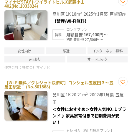
マイナビSTAYトワイライトヒルズ武蔵小山
402(No.1033824)
お気
に入
品川区
1K
18m²
2025年1月築
戸越銀座
り登
録
【禁煙/Wi-Fi無料】
ロングプラン
月額目安 167,400円～
賃料
初期費用他 27,500円～
女性向け
駅近
インターネット無料
wifiあり
オートロック
運営会社：
株式会社マイナビ
【Wi-Fi無料／クレジット決済可】コンシェル五反田３～五
反田駅近！ (No.801868)
お気
に入
品川区
1K
20.21m²
2002年1月築
五反
り登
録
田
＜女性におすすめ＞女性人気NO.１ブラ
ンド♪ 家具家電付きで初期費用が安
い！
五反田３【WI-FI無料プラン】