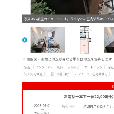
写真はお部屋のイメージです。ラグなどの室内装飾はござい
※ 間取図・画像と現況が異なる場合は現況を優先します
駅近
インターネット無料
wifiあり
オートロック
保証
法人契約歓迎
出張・研修向け
テレワーク・在宅勤務可
お電話一本で一律22,000円
2026-06-01
特典内容
初期費用を抑えられ
～
2026-08-31