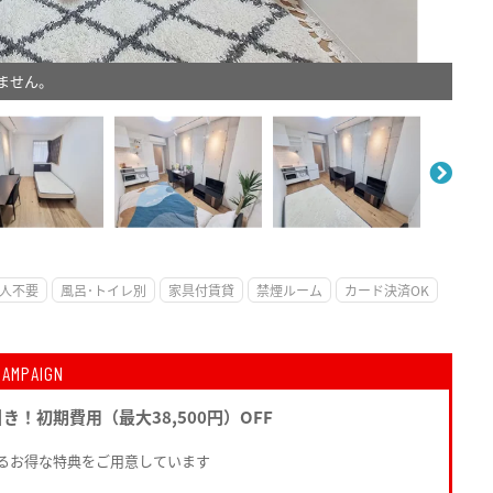
ません。
。
人不要
風呂･トイレ別
家具付賃貸
禁煙ルーム
カード決済OK
CAMPAIGN
引き！初期費用（最大38,500円）OFF
るお得な特典をご用意しています