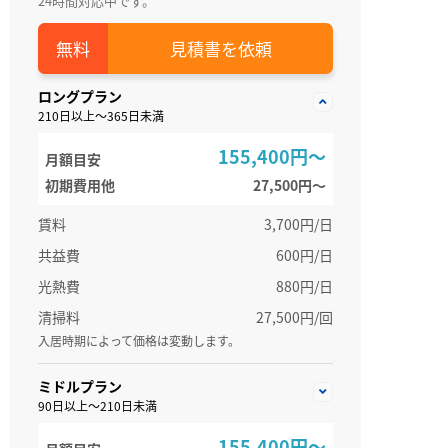
24時間対応中です。
見積書を依頼
ロングプラン
210日以上～365日未満
155,400円～
月額目安
初期費用他
27,500円〜
賃料
3,700円/日
共益費
600円/日
光熱費
880円/日
清掃料
27,500円/回
入居時期によって価格は変動します。
ミドルプラン
90日以上～210日未満
155,400円～