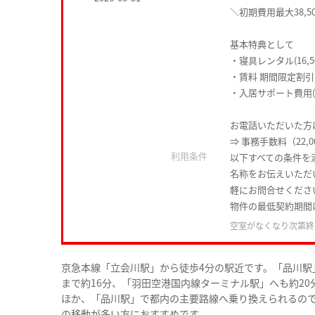
＼初期費用最大38,5
基本特典として
・寝具レンタル(16,5
・賃料 期間限定割引
・入居サポート費用(1
お電話いただいた方は
⇒ 事務手数料（22,
利用条件
以下すべての条件を
名称をお伝えいただ
軽にお問合せくださ
物件の最低契約期間
空室がなくなり次第終
京急本線「立会川駅」から徒歩4分の駅近です。「品川駅
まで約16分、「羽田空港国内線ターミナル駅」へも約2
ほか、「品川駅」で都内の主要路線へ乗り換えられるの
の移動が多い方におすすめです。