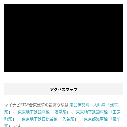
アクセスマップ
マイナビSTAY台東浅草の最寄り駅は
東武伊勢崎・大師線
「
浅草
駅
」 、
東京地下鉄銀座線
「
浅草駅
」 、
東京地下鉄銀座線
「
田原
町駅
」 、
東京地下鉄日比谷線
「
入谷駅
」 、
東京都浅草線
「
蔵前
駅
」 です。