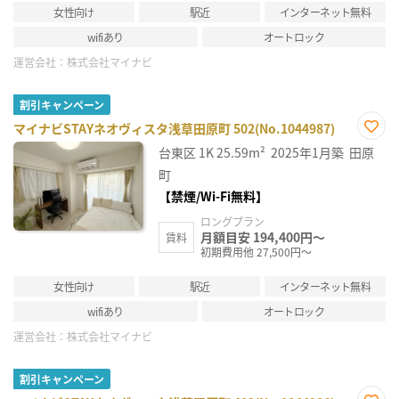
女性向け
駅近
インターネット無料
wifiあり
オートロック
運営会社：
株式会社マイナビ
割引キャンペーン
マイナビSTAYネオヴィスタ浅草田原町 502(No.1044987)
お気
台東区
1K
25.59m²
2025年1月築
田原
に入
り登
町
録
【禁煙/Wi-Fi無料】
ロングプラン
月額目安 194,400円～
賃料
初期費用他 27,500円～
女性向け
駅近
インターネット無料
wifiあり
オートロック
運営会社：
株式会社マイナビ
割引キャンペーン