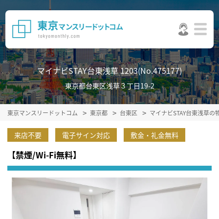
マイナビSTAY台東浅草 1203(No.475177)
東京都台東区浅草３丁目19-2
東京マンスリードットコム
東京都
台東区
マイナビSTAY台東浅草の
来店不要
電子サイン対応
敷金・礼金無料
【禁煙/Wi-Fi無料】