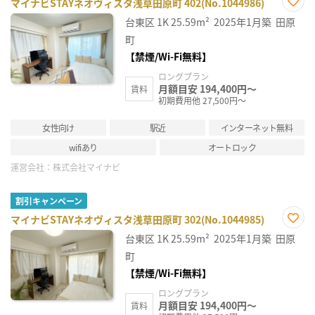
マイナビSTAYネオヴィスタ浅草田原町 402(No.1044986)
お気
台東区
1K
25.59m²
2025年1月築
田原
に入
り登
町
録
【禁煙/Wi-Fi無料】
ロングプラン
月額目安 194,400円～
賃料
初期費用他 27,500円～
女性向け
駅近
インターネット無料
wifiあり
オートロック
運営会社：
株式会社マイナビ
割引キャンペーン
マイナビSTAYネオヴィスタ浅草田原町 302(No.1044985)
お気
台東区
1K
25.59m²
2025年1月築
田原
に入
り登
町
録
【禁煙/Wi-Fi無料】
ロングプラン
月額目安 194,400円～
賃料