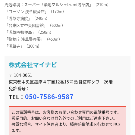
周辺環境：スーパー「築地マルシェIzumi浅草店」（210m）
「ローソン 浅草観音店」（170m）
「浅草寺病院」（240m）
「台東区立中央図書館」（600m）
「浅草四郵便局」（250m）
「警視庁 浅草警察署」（450m）
「浅草寺」（260m)
株式会社マイナビ
〒 104-0061
東京都中央区銀座４丁目12番15号 歌舞伎座タワー26階
免許番号：
050-7586-9587
TEL：
この電話番号は、お客様のお問い合わせ専用の電話番号です。
営業目的、お問い合わせ目的外でのご利用はご遠慮下さい。
悪質な場合、サイト管理者より、損害賠償請求を行わせて頂き
ます。