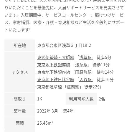
マイナビBizでは、入居期間中にお客様が安心・快適な生活をお送
りいただくことを最優先に、入居サポートサービスを充実させて
います。入居期間中、サービスコールセンター、駆けつけサービ
ス、家財補償、医療・介護・育児相談など生活を全般的にサポー
トいたします!
所在地
東京都台東区浅草３丁目19-2
東武伊勢崎・大師線
「
浅草駅
」 徒歩5分
東京地下鉄銀座線
「
浅草駅
」 徒歩11分
アクセス
東京地下鉄銀座線
「
田原町駅
」 徒歩14分
東京地下鉄日比谷線
「
入谷駅
」 徒歩16分
東京都浅草線
「
蔵前駅
」 徒歩22分
間取り
1K
利用可能人数
2名
築年数
2022年 3月 築4年
面積
25.45m²