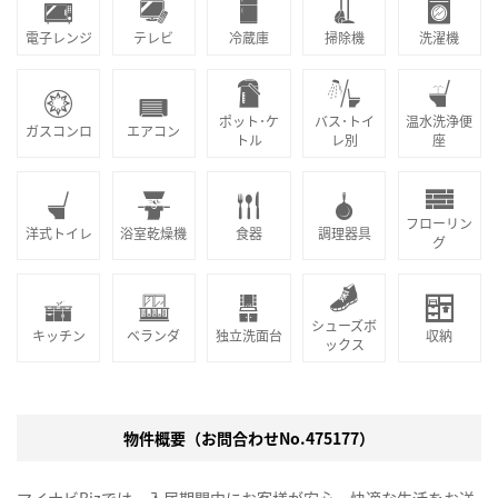
電子レンジ
テレビ
冷蔵庫
掃除機
洗濯機
ポット･ケ
バス･トイ
温水洗浄便
ガスコンロ
エアコン
トル
レ別
座
フローリン
洋式トイレ
浴室乾燥機
食器
調理器具
グ
シューズボ
キッチン
ベランダ
独立洗面台
収納
ックス
物件概要（お問合わせNo.475177）