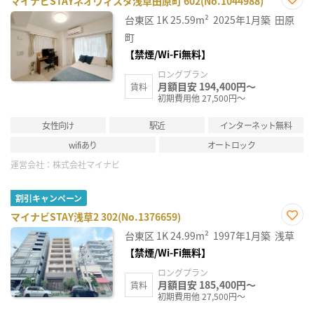
マイナビSTAYネオヴィスタ浅草田原町 602(No.1044988)
お気
台東区
1K
25.59m²
2025年1月築
田原
に入
り登
町
録
【禁煙/Wi-Fi無料】
ロングプラン
月額目安 194,400円～
賃料
初期費用他 27,500円～
女性向け
駅近
インターネット無料
wifiあり
オートロック
運営会社：
株式会社マイナビ
割引キャンペーン
マイナビSTAY浅草2 302(No.1376659)
お気
台東区
1K
24.99m²
1997年1月築
浅草
に入
り登
【禁煙/Wi-Fi無料】
録
ロングプラン
月額目安 185,400円～
賃料
初期費用他 27,500円～