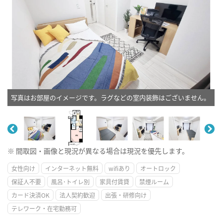
写真はお部屋のイメージです。ラグなどの室内装飾はございません。
※ 間取図・画像と現況が異なる場合は現況を優先します。
女性向け
インターネット無料
wifiあり
オートロック
保証人不要
風呂･トイレ別
家具付賃貸
禁煙ルーム
カード決済OK
法人契約歓迎
出張・研修向け
テレワーク・在宅勤務可