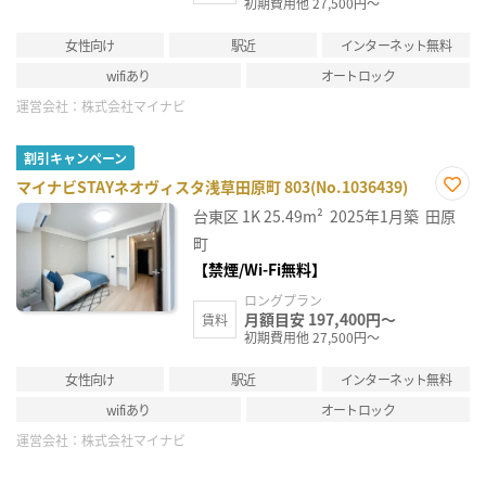
初期費用他 27,500円～
女性向け
駅近
インターネット無料
wifiあり
オートロック
運営会社：
株式会社マイナビ
割引キャンペーン
マイナビSTAYネオヴィスタ浅草田原町 803(No.1036439)
お気
台東区
1K
25.49m²
2025年1月築
田原
に入
り登
町
録
【禁煙/Wi-Fi無料】
ロングプラン
月額目安 197,400円～
賃料
初期費用他 27,500円～
女性向け
駅近
インターネット無料
wifiあり
オートロック
運営会社：
株式会社マイナビ