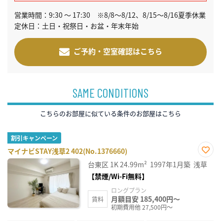
営業時間：9:30 ～ 17:30 ※8/8～8/12、8/15～8/16夏季休業
定休日：土日・祝祭日・お盆・年末年始
ご予約・空室確認はこちら
SAME CONDITIONS
こちらのお部屋に似ている条件のお部屋はこちら
割引キャンペーン
マイナビSTAY浅草2 402(No.1376660)
お気
台東区
1K
24.99m²
1997年1月築
浅草
に入
り登
【禁煙/Wi-Fi無料】
録
ロングプラン
月額目安 185,400円～
賃料
初期費用他 27,500円～