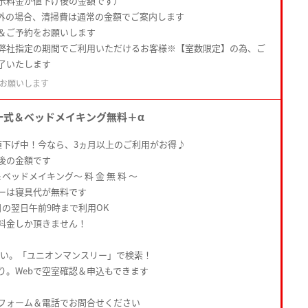
示料金が値下げ後の金額です）
外の場合、清掃費は通常の金額でご案内します
＆ご予約をお願いします
弊社指定の期間でご利用いただけるお客様※【室数限定】の為、ご
了いたします
お願いします
一式＆ベッドメイキング無料＋α
値下げ中！今なら、3ヵ月以上のご利用がお得♪
後の金額です
ベッドメイキング〜 料 金 無 料 〜
ーは寝具代が無料です
日の翌日午前9時まで利用OK
料金しか頂きません！
さい。「ユニオンマンスリー」で検索！
り。Webで空室確認＆申込もできます
フォーム＆電話でお問合せください