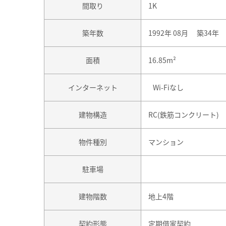
間取り
1K
築年数
1992年 08月 築34年
面積
16.85m²
インターネット
Wi-Fiなし
建物構造
RC(鉄筋コンクリート)
物件種別
マンション
駐車場
建物階数
地上4階
契約形態
定期借家契約