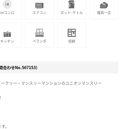
IHコンロ
エアコン
ポット･ケトル
寝具一式
キッチン
ベランダ
収納
合わせNo.567153）
ィークリー・マンスリーマンションのユニオンマンスリー
！
。
ます。