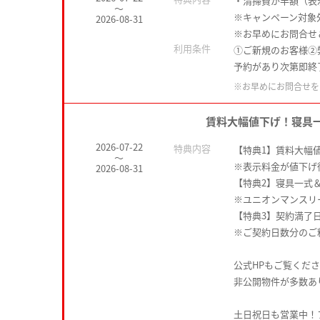
・清掃費が半額（表
～
※キャンペーン対象
2026-08-31
※お早めにお問合せ
利用条件
①ご新規のお客様②
予約があり次第即終
※お早めにお問合せを
賃料大幅値下げ！寝具
2026-07-22
特典内容
【特典1】賃料大幅
～
※表示料金が値下げ
2026-08-31
【特典2】寝具一式＆
※ユニオンマンスリ
【特典3】契約満了
※ご契約日数分のご
公式HPもご覧くだ
非公開物件が多数あ
土日祝日も営業中！