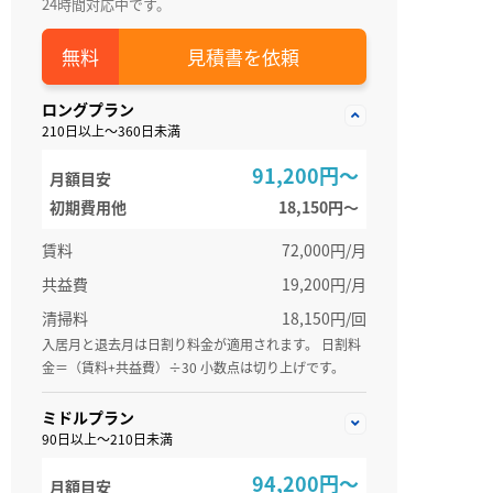
24時間対応中です。
見積書を依頼
ロングプラン
210日以上～360日未満
91,200円～
月額目安
初期費用他
18,150円〜
賃料
72,000円/月
共益費
19,200円/月
清掃料
18,150円/回
入居月と退去月は日割り料金が適用されます。 日割料
金＝（賃料+共益費）÷30 小数点は切り上げです。
ミドルプラン
90日以上～210日未満
94,200円～
月額目安