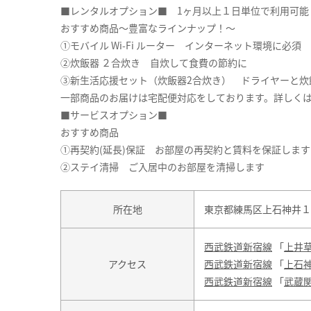
■レンタルオプション■ 1ヶ月以上１日単位で利用可能
おすすめ商品～豊富なラインナップ！～
①モバイル Wi-Fi ルーター インターネット環境に必須
②炊飯器 ２合炊き 自炊して食費の節約に
③新生活応援セット（炊飯器2合炊き） ドライヤーと炊
一部商品のお届けは宅配便対応をしております。詳しくは
■サービスオプション■
おすすめ商品
①再契約(延長)保証 お部屋の再契約と賃料を保証します
②ステイ清掃 ご入居中のお部屋を清掃します
所在地
東京都練馬区上石神井１丁
西武鉄道新宿線
「
上井
アクセス
西武鉄道新宿線
「
上石
西武鉄道新宿線
「
武蔵