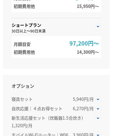
初期費用他
15,950円〜
ショートプラン
30日以上～90日未満
97,200円～
月額目安
初期費用他
14,300円〜
オプション
寝具セット
5,940円/月
自炊応援｜４点お得セット
6,270円/月
新生活応援セット（炊飯器1.5合炊き）
1,320円/月
モバイルWi-Fiルーター｜W06
3,960円/月