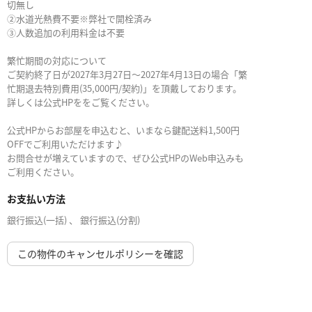
切無し
②水道光熱費不要※弊社で開栓済み
③人数追加の利用料金は不要
繁忙期間の対応について
ご契約終了日が2027年3月27日～2027年4月13日の場合「繁
忙期退去特別費用(35,000円/契約)」を頂戴しております。
詳しくは公式HPををご覧ください。
公式HPからお部屋を申込むと、いまなら鍵配送料1,500円
OFFでご利用いただけます♪
お問合せが増えていますので、ぜひ公式HPのWeb申込みも
ご利用ください。
お支払い方法
銀行振込(一括) 、 銀行振込(分割)
この物件のキャンセルポリシーを確認