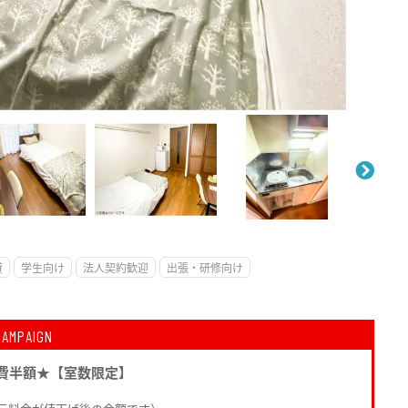
。
貸
学生向け
法人契約歓迎
出張・研修向け
CAMPAIGN
費半額★【室数限定】