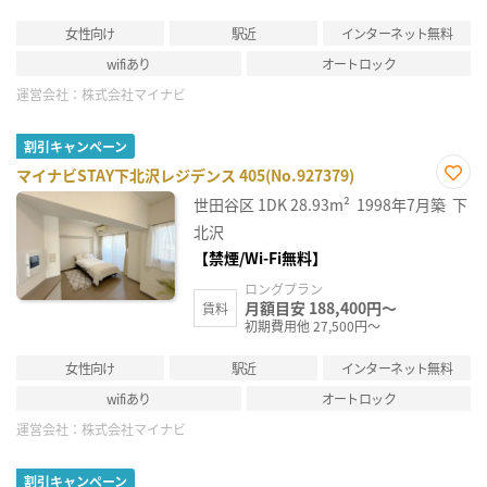
女性向け
駅近
インターネット無料
wifiあり
オートロック
運営会社：
株式会社マイナビ
割引キャンペーン
マイナビSTAY下北沢レジデンス 405(No.927379)
お気
世田谷区
1DK
28.93m²
1998年7月築
下
に入
り登
北沢
録
【禁煙/Wi-Fi無料】
ロングプラン
月額目安 188,400円～
賃料
初期費用他 27,500円～
女性向け
駅近
インターネット無料
wifiあり
オートロック
運営会社：
株式会社マイナビ
割引キャンペーン