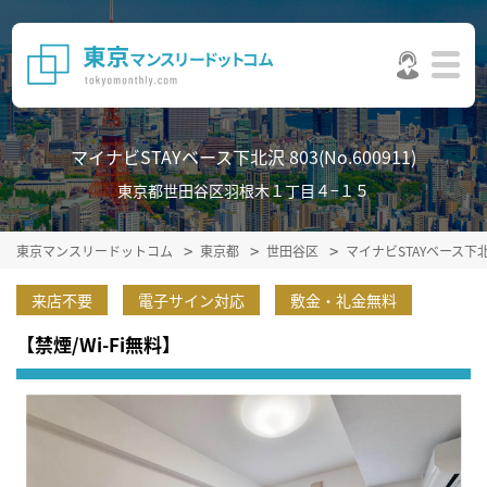
マイナビSTAYベース下北沢 803(No.600911)
東京都世田谷区羽根木１丁目４−１５
東京マンスリードットコム
東京都
世田谷区
マイナビSTAYベース下
来店不要
電子サイン対応
敷金・礼金無料
【禁煙/Wi-Fi無料】