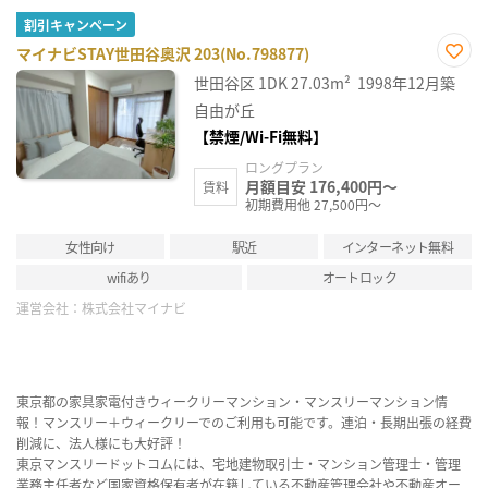
割引キャンペーン
マイナビSTAY世田谷奥沢 203(No.798877)
お気
世田谷区
1DK
27.03m²
1998年12月築
に入
り登
自由が丘
録
【禁煙/Wi-Fi無料】
ロングプラン
月額目安 176,400円～
賃料
初期費用他 27,500円～
女性向け
駅近
インターネット無料
wifiあり
オートロック
運営会社：
株式会社マイナビ
東京都の家具家電付きウィークリーマンション・マンスリーマンション情
報！マンスリー＋ウィークリーでのご利用も可能です。連泊・長期出張の経費
削減に、法人様にも大好評！
東京マンスリードットコムには、宅地建物取引士・マンション管理士・管理
業務主任者など国家資格保有者が在籍している不動産管理会社や不動産オー