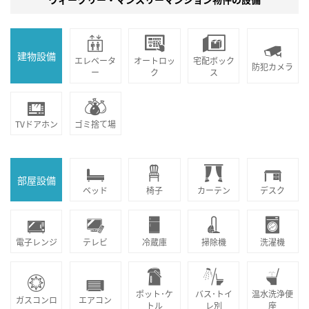
建物設備
エレベータ
オートロッ
宅配ボック
防犯カメラ
ー
ク
ス
TVドアホン
ゴミ捨て場
部屋設備
ベッド
椅子
カーテン
デスク
電子レンジ
テレビ
冷蔵庫
掃除機
洗濯機
ポット･ケ
バス･トイ
温水洗浄便
ガスコンロ
エアコン
トル
レ別
座