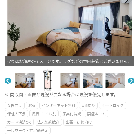
写真はお部屋のイメージです。ラグなどの室内装飾はございません。
※ 間取図・画像と現況が異なる場合は現況を優先します。
女性向け
駅近
インターネット無料
wifiあり
オートロック
保証人不要
風呂･トイレ別
家具付賃貸
禁煙ルーム
カード決済OK
法人契約歓迎
出張・研修向け
テレワーク・在宅勤務可