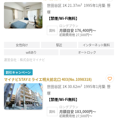
お気
世田谷区
1K
21.37m²
1995年1月築
笹
に入
り登
塚
録
【禁煙/Wi-Fi無料】
ロングプラン
月額目安 176,400円～
賃料
初期費用他 27,500円～
女性向け
駅近
インターネット無料
wifiあり
オートロック
運営会社：
株式会社マイナビ
割引キャンペーン
マイナビSTAYミライエ明大前北口 403(No.1098318)
お気
世田谷区
1K
30.62m²
1995年1月築
笹
に入
り登
塚
録
【禁煙/Wi-Fi無料】
ロングプラン
月額目安 183,000円～
賃料
初期費用他 27,500円～