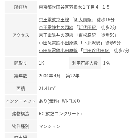
所在地
東京都世田谷区羽根木１丁目４−１５
京王電鉄京王線
「
明大前駅
」 徒歩16分
京王電鉄井の頭線
「
新代田駅
」 徒歩2分
アクセス
京王電鉄井の頭線
「
東松原駅
」 徒歩5分
小田急電鉄小田原線
「
下北沢駅
」 徒歩9分
小田急電鉄小田原線
「
世田谷代田駅
」 徒歩7分
間取り
1K
利用可能人数
1名
築年数
2004年 4月 築22年
面積
21.41m²
インターネット
あり(無料) Wi-Fiあり
建物構造
RC(鉄筋コンクリート)
物件種別
マンション
駐車場