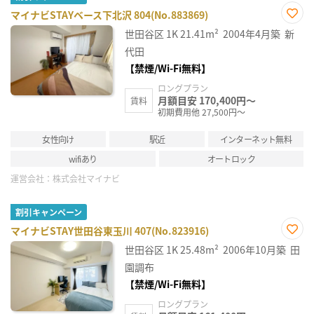
マイナビSTAYベース下北沢 804(No.883869)
お気
世田谷区
1K
21.41m²
2004年4月築
新
に入
り登
代田
録
【禁煙/Wi-Fi無料】
ロングプラン
月額目安 170,400円～
賃料
初期費用他 27,500円～
女性向け
駅近
インターネット無料
wifiあり
オートロック
運営会社：
株式会社マイナビ
割引キャンペーン
マイナビSTAY世田谷東玉川 407(No.823916)
お気
世田谷区
1K
25.48m²
2006年10月築
田
に入
り登
園調布
録
【禁煙/Wi-Fi無料】
ロングプラン