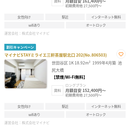
月額目安 161,400円～
賃料
初期費用他 27,500円～
女性向け
駅近
インターネット無料
wifiあり
オートロック
運営会社：
株式会社マイナビ
割引キャンペーン
マイナビSTAYミライエ三軒茶屋駅北口 202(No.806503)
お気
世田谷区
1K
18.92m²
1999年4月築
池
に入
り登
尻大橋
録
【禁煙/Wi-Fi無料】
ロングプラン
月額目安 152,400円～
賃料
初期費用他 27,500円～
女性向け
駅近
インターネット無料
wifiあり
オートロック
運営会社：
株式会社マイナビ