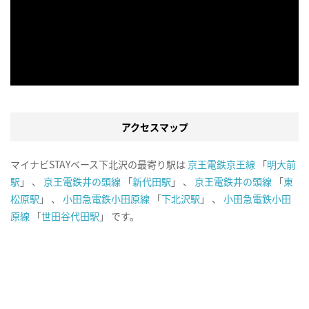
アクセスマップ
マイナビSTAYベース下北沢の最寄り駅は
京王電鉄京王線
「
明大前
駅
」 、
京王電鉄井の頭線
「
新代田駅
」 、
京王電鉄井の頭線
「
東
松原駅
」 、
小田急電鉄小田原線
「
下北沢駅
」 、
小田急電鉄小田
原線
「
世田谷代田駅
」 です。