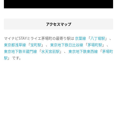
アクセスマップ
マイナビSTAYミライエ茅場町の最寄り駅は
京葉線
「
八丁堀駅
」 、
東京都浅草線
「
宝町駅
」 、
東京地下鉄日比谷線
「
茅場町駅
」 、
東京地下鉄半蔵門線
「
水天宮前駅
」 、
東京地下鉄東西線
「
茅場町
駅
」 です。