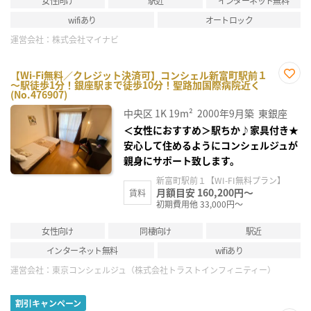
女性向け
駅近
インターネット無料
wifiあり
オートロック
運営会社：
株式会社マイナビ
【Wi-Fi無料／クレジット決済可】コンシェル新富町駅前１
～駅徒歩1分！銀座駅まで徒歩10分！聖路加国際病院近く
お気
(No.476907)
に入
り登
中央区
1K
19m²
2000年9月築
東銀座
録
＜女性におすすめ＞駅ちか♪家具付き★
安心して住めるようにコンシェルジュが
親身にサポート致します。
新富町駅前１【WI-FI無料プラン】
月額目安 160,200円～
賃料
初期費用他 33,000円～
女性向け
同棲向け
駅近
インターネット無料
wifiあり
運営会社：
東京コンシェルジュ（株式会社トラストインフィニティー）
割引キャンペーン