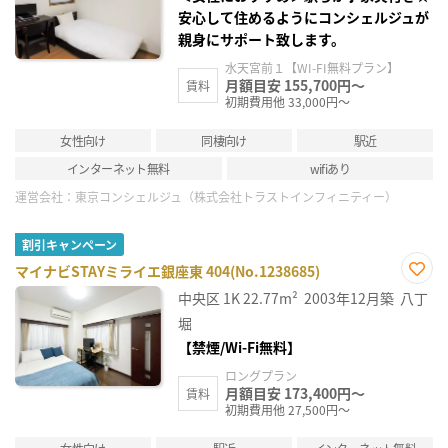
安心して住めるようにコンシェルジュが
親身にサポート致します。
水天宮前１【WI-FI無料プラン】
月額目安 155,700円～
賃料
初期費用他 33,000円～
女性向け
同棲向け
駅近
インターネット無料
wifiあり
運営会社：
東京コンシェルジュ（株式会社トラストインフィニティー）
割引キャンペーン
マイナビSTAYミライエ銀座東 404(No.1238685)
お気
中央区
1K
22.77m²
2003年12月築
八丁
に入
り登
堀
録
【禁煙/Wi-Fi無料】
ロングプラン
月額目安 173,400円～
賃料
初期費用他 27,500円～