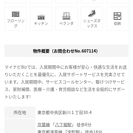
フローリン
シューズボ
キッチン
ベランダ
収納
グ
ックス
物件概要（お問合わせNo.607114）
マイナビBizでは、入居期間中にお客様が安心・快適な生活をお送
りいただくことを最優先に、入居サポートサービスを充実させて
います。入居期間中、サービスコールセンター、駆けつけサービ
ス、家財補償、医療・介護・育児相談など生活を全般的にサポー
トいたします!
所在地
東京都中央区新川１丁目30-4
京葉線
「
八丁堀駅
」 徒歩8分
東京都浅草線
「
宝町駅
」 徒歩18分