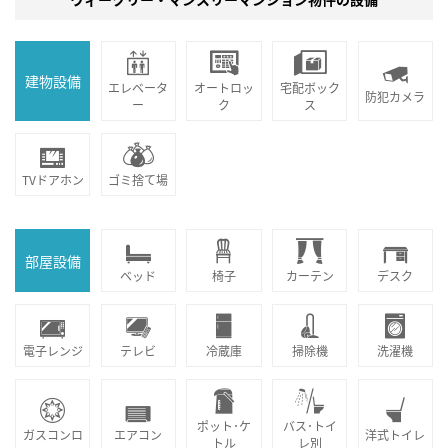
建物設備
エレベータ
オートロッ
宅配ボック
防犯カメラ
ー
ク
ス
TVドアホン
ゴミ捨て場
部屋設備
ベッド
椅子
カーテン
デスク
電子レンジ
テレビ
冷蔵庫
掃除機
洗濯機
ポット･ケ
バス･トイ
ガスコンロ
エアコン
洋式トイレ
トル
レ別