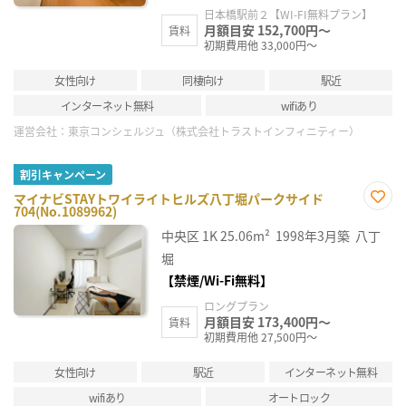
日本橋駅前２【WI-FI無料プラン】
月額目安 152,700円～
賃料
初期費用他 33,000円～
女性向け
同棲向け
駅近
インターネット無料
wifiあり
運営会社：
東京コンシェルジュ（株式会社トラストインフィニティー）
割引キャンペーン
マイナビSTAYトワイライトヒルズ八丁堀パークサイド
704(No.1089962)
お気
に入
中央区
1K
25.06m²
1998年3月築
八丁
り登
録
堀
【禁煙/Wi-Fi無料】
ロングプラン
月額目安 173,400円～
賃料
初期費用他 27,500円～
女性向け
駅近
インターネット無料
wifiあり
オートロック