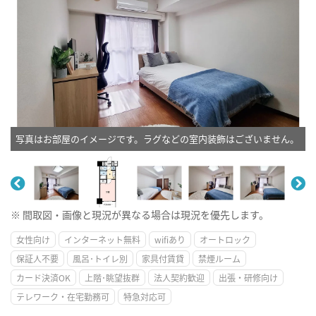
写真はお部屋のイメージです。ラグなどの室内装飾はございません。
※ 間取図・画像と現況が異なる場合は現況を優先します。
女性向け
インターネット無料
wifiあり
オートロック
保証人不要
風呂･トイレ別
家具付賃貸
禁煙ルーム
カード決済OK
上階･眺望抜群
法人契約歓迎
出張・研修向け
テレワーク・在宅勤務可
特急対応可