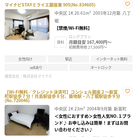
マイナビSTAYミライエ銀座東 905(No.834605)
お気
中央区
1K
20.61m²
2003年12月築
八丁
に入
り登
堀
録
【禁煙/Wi-Fi無料】
ロングプラン
月額目安 167,400円～
賃料
初期費用他 27,500円～
女性向け
駅近
インターネット無料
wifiあり
オートロック
運営会社：
株式会社マイナビ
【Wi-Fi無料／クレジット決済可】コンシェル銀座２～新富
町駅徒歩７分！月島駅徒歩８分、築地駅・八丁堀駅徒歩９分
お気
(No.720046)
に入
り登
中央区
1K
23m²
2004年9月築
新富町
録
＜女性におすすめ＞女性人気NO.１ブラ
ンド♪ お申し込みは簡単！まずはお問
い合わせください♪