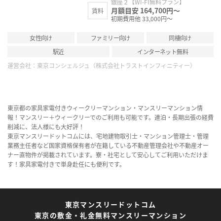
銀座２【WI-FI無料プラン】
月額目安 164,700円～
賃料
初期費用他 33,000円～
女性向け
ファミリー向け
同棲向け
駅近
インターネット無料
運営会社：
東京コンシェルジュ（株式会社トラストインフィニティー）
東京都の家具家電付きウィークリーマンション・マンスリーマンション情
報！マンスリー＋ウィークリーでのご利用も可能です。連泊・長期出張の経費
削減に、法人様にも大好評！
東京マンスリードットコムには、宅地建物取引士・マンション管理士・管理
業務主任者など国家資格保有者が在籍している不動産管理会社や不動産オー
ナー直物件が掲載されています。寮・社宅として安心してご利用いただけま
す！家具家電付きで単身赴任にも便利です。
東京マンスリードットコム
東京の敷金・礼金無料マンスリーマンション