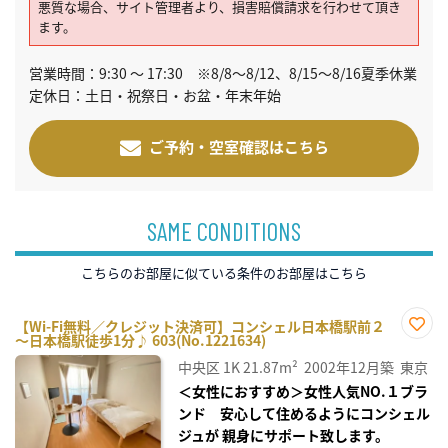
悪質な場合、サイト管理者より、損害賠償請求を行わせて頂き
ます。
営業時間：9:30 ～ 17:30 ※8/8～8/12、8/15～8/16夏季休業
定休日：土日・祝祭日・お盆・年末年始
ご予約・空室確認はこちら
SAME CONDITIONS
こちらのお部屋に似ている条件のお部屋はこちら
【Wi-Fi無料／クレジット決済可】コンシェル日本橋駅前２
～日本橋駅徒歩1分♪ 603(No.1221634)
お気
に入
中央区
1K
21.87m²
2002年12月築
東京
り登
録
＜女性におすすめ＞女性人気NO.１ブラ
ンド 安心して住めるようにコンシェル
ジュが 親身にサポート致します。