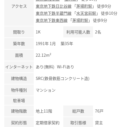
アクセス
東京地下鉄日比谷線
「
茅場町駅
」 徒歩9分
東京地下鉄半蔵門線
「
水天宮前駅
」 徒歩10分
東京地下鉄東西線
「
茅場町駅
」 徒歩9分
間取り
1K
利用可能人数
2名
築年数
1991年 1月 築35年
面積
22.12m²
インターネット
あり(無料) Wi-Fiあり
建物構造
SRC(鉄骨鉄筋コンクリート造)
物件種別
マンション
駐車場
建物階数
地上11階
総戸数
76戸
契約形態
定期借家契約
取引態様
貸主