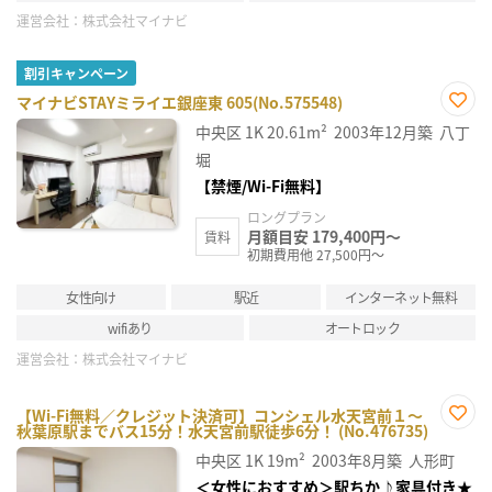
運営会社：
株式会社マイナビ
割引キャンペーン
マイナビSTAYミライエ銀座東 605(No.575548)
お気
中央区
1K
20.61m²
2003年12月築
八丁
に入
り登
堀
録
【禁煙/Wi-Fi無料】
ロングプラン
月額目安 179,400円～
賃料
初期費用他 27,500円～
女性向け
駅近
インターネット無料
wifiあり
オートロック
運営会社：
株式会社マイナビ
【Wi-Fi無料／クレジット決済可】コンシェル水天宮前１～
秋葉原駅までバス15分！水天宮前駅徒歩6分！ (No.476735)
お気
に入
中央区
1K
19m²
2003年8月築
人形町
り登
録
＜女性におすすめ＞駅ちか♪家具付き★