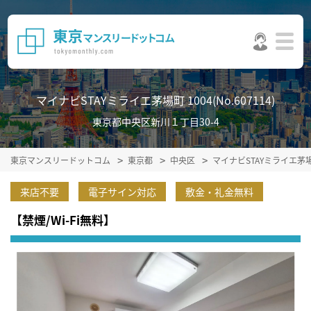
マイナビSTAYミライエ茅場町 1004(No.607114)
東京都中央区新川１丁目30-4
東京マンスリードットコム
東京都
中央区
マイナビSTAYミライエ茅
来店不要
電子サイン対応
敷金・礼金無料
【禁煙/Wi-Fi無料】