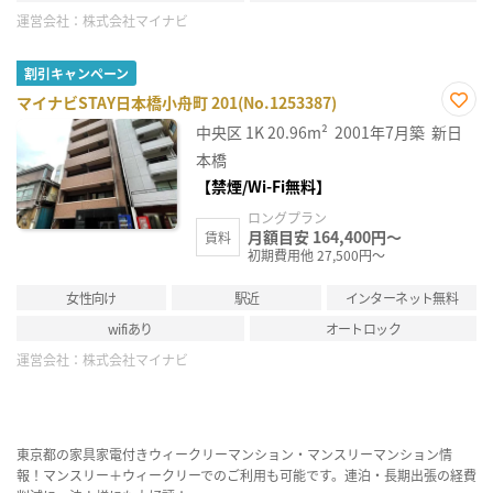
運営会社：
株式会社マイナビ
割引キャンペーン
マイナビSTAY日本橋小舟町 201(No.1253387)
お気
中央区
1K
20.96m²
2001年7月築
新日
に入
り登
本橋
録
【禁煙/Wi-Fi無料】
ロングプラン
月額目安 164,400円～
賃料
初期費用他 27,500円～
女性向け
駅近
インターネット無料
wifiあり
オートロック
運営会社：
株式会社マイナビ
東京都の家具家電付きウィークリーマンション・マンスリーマンション情
報！マンスリー＋ウィークリーでのご利用も可能です。連泊・長期出張の経費