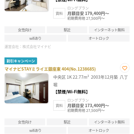
ロングプラン
月額目安 179,400円～
賃料
初期費用他 27,500円～
女性向け
駅近
インターネット無料
wifiあり
オートロック
運営会社：
株式会社マイナビ
割引キャンペーン
マイナビSTAYミライエ銀座東 404(No.1238685)
お気
中央区
1K
22.77m²
2003年12月築
八丁
に入
り登
堀
録
【禁煙/Wi-Fi無料】
ロングプラン
月額目安 173,400円～
賃料
初期費用他 27,500円～
女性向け
駅近
インターネット無料
wifiあり
オートロック