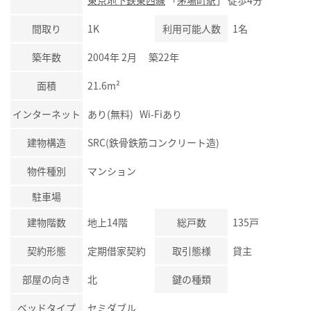
東京地下鉄東西線
「
茅場町駅
」 徒歩4分
間取り
1K
利用可能人数
1名
築年数
2004年 2月 築22年
面積
21.6m²
インターネット
あり(無料) Wi-Fiあり
建物構造
SRC(鉄骨鉄筋コンクリート造)
物件種別
マンション
駐車場
建物階数
地上14階
総戸数
135戸
契約形態
定期借家契約
取引態様
貸主
部屋の向き
北
鍵の種類
ベッドタイプ
セミダブル