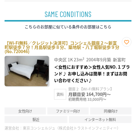
SAME CONDITIONS
こちらのお部屋に似ている条件のお部屋はこちら
【Wi-Fi無料／クレジット決済可】コンシェル銀座２～新富
町駅徒歩７分！月島駅徒歩８分、築地駅・八丁堀駅徒歩９分
お気
(No.720046)
に入
り登
中央区
1K
23m²
2004年9月築
新富町
録
＜女性におすすめ＞女性人気NO.１ブラ
ンド♪ お申し込みは簡単！まずはお問
い合わせください♪
銀座２【WI-FI無料プラン】
月額目安 164,700円～
賃料
初期費用他 33,000円～
女性向け
ファミリー向け
同棲向け
駅近
インターネット無料
運営会社：
東京コンシェルジュ（株式会社トラストインフィニティー）