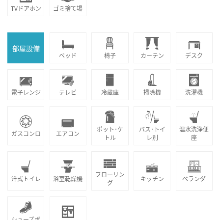
TVドアホン
ゴミ捨て場
部屋設備
ベッド
椅子
カーテン
デスク
電子レンジ
テレビ
冷蔵庫
掃除機
洗濯機
ポット･ケ
バス･トイ
温水洗浄便
ガスコンロ
エアコン
トル
レ別
座
フローリン
洋式トイレ
浴室乾燥機
キッチン
ベランダ
グ
シューズボ