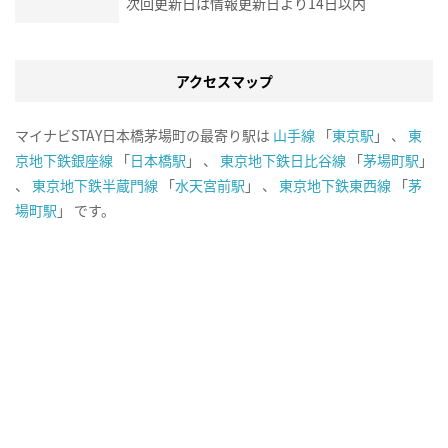
次回更新日は情報更新日より14日以内
アクセスマップ
マイナビSTAY日本橋茅場町の最寄り駅は
山手線
「
東京駅
」 、
東
京地下鉄銀座線
「
日本橋駅
」 、
東京地下鉄日比谷線
「
茅場町駅
」
、
東京地下鉄半蔵門線
「
水天宮前駅
」 、
東京地下鉄東西線
「
茅
場町駅
」 です。