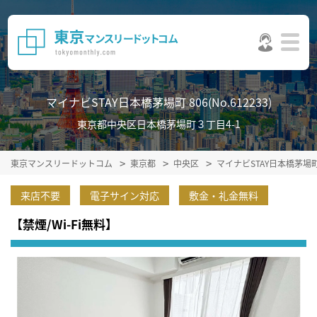
マイナビSTAY日本橋茅場町 806(No.612233)
東京都中央区日本橋茅場町３丁目4-1
東京マンスリードットコム
東京都
中央区
マイナビSTAY日本橋茅場
来店不要
電子サイン対応
敷金・礼金無料
【禁煙/Wi-Fi無料】