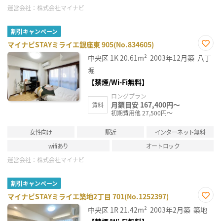
運営会社：
株式会社マイナビ
割引キャンペーン
マイナビSTAYミライエ銀座東 905(No.834605)
お気
中央区
1K
20.61m²
2003年12月築
八丁
に入
り登
堀
録
【禁煙/Wi-Fi無料】
ロングプラン
月額目安 167,400円～
賃料
初期費用他 27,500円～
女性向け
駅近
インターネット無料
wifiあり
オートロック
運営会社：
株式会社マイナビ
割引キャンペーン
マイナビSTAYミライエ築地2丁目 701(No.1252397)
お気
中央区
1R
21.42m²
2003年2月築
築地
に入
り登