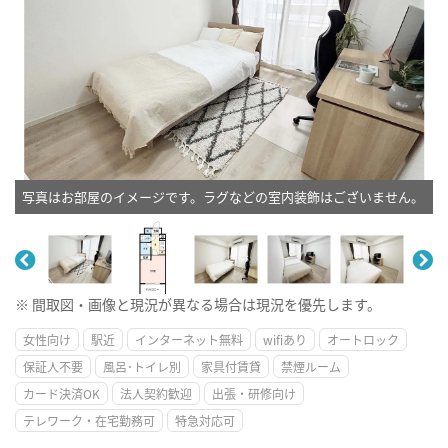
写真はお部屋のイメージです。ラグなどの室内装飾はございません。
※ 間取図・画像と現況が異なる場合は現況を優先します。
女性向け
駅近
インターネット無料
wifiあり
オートロック
保証人不要
風呂･トイレ別
家具付賃貸
禁煙ルーム
カード決済OK
法人契約歓迎
出張・研修向け
テレワーク・在宅勤務可
特急対応可