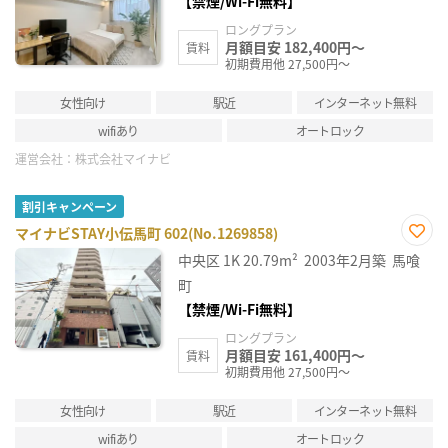
【禁煙/Wi-Fi無料】
録
ロングプラン
月額目安 182,400円～
賃料
初期費用他 27,500円～
女性向け
駅近
インターネット無料
wifiあり
オートロック
運営会社：
株式会社マイナビ
割引キャンペーン
マイナビSTAY小伝馬町 602(No.1269858)
お気
中央区
1K
20.79m²
2003年2月築
馬喰
に入
り登
町
録
【禁煙/Wi-Fi無料】
ロングプラン
月額目安 161,400円～
賃料
初期費用他 27,500円～
女性向け
駅近
インターネット無料
wifiあり
オートロック