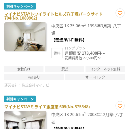
割引キャンペーン
マイナビSTAYトワイライトヒルズ八丁堀パークサイド
704(No.1089962)
お気
に入
中央区
1K
25.06m²
1998年3月築
八丁
り登
録
堀
【禁煙/Wi-Fi無料】
ロングプラン
月額目安 173,400円～
賃料
初期費用他 27,500円～
女性向け
駅近
インターネット無料
wifiあり
オートロック
運営会社：
株式会社マイナビ
割引キャンペーン
マイナビSTAYミライエ銀座東 605(No.575548)
お気
中央区
1K
20.61m²
2003年12月築
八丁
に入
り登
堀
録
【禁煙/Wi-Fi無料】