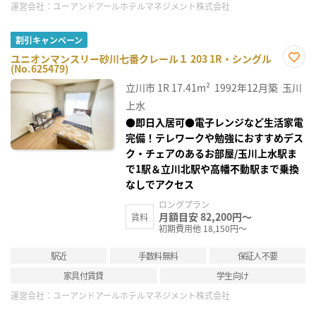
運営会社：
ユーアンドアールホテルマネジメント株式会社
割引キャンペーン
ユニオンマンスリー砂川七番クレール１ 203 1R・シングル
(No.625479)
お気
に入
立川市
1R
17.41m²
1992年12月築
玉川
り登
録
上水
●即日入居可●電子レンジなど生活家電
完備！テレワークや勉強におすすめデス
ク・チェアのあるお部屋/玉川上水駅ま
で1駅＆立川北駅や高幡不動駅まで乗換
なしでアクセス
ロングプラン
月額目安 82,200円～
賃料
初期費用他 18,150円～
駅近
手数料無料
保証人不要
家具付賃貸
学生向け
運営会社：
ユーアンドアールホテルマネジメント株式会社