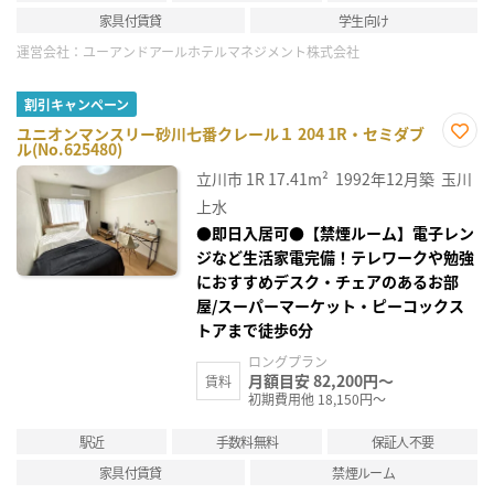
家具付賃貸
学生向け
運営会社：
ユーアンドアールホテルマネジメント株式会社
割引キャンペーン
ユニオンマンスリー砂川七番クレール１ 204 1R・セミダブ
ル(No.625480)
お気
に入
立川市
1R
17.41m²
1992年12月築
玉川
り登
録
上水
●即日入居可●【禁煙ルーム】電子レン
ジなど生活家電完備！テレワークや勉強
におすすめデスク・チェアのあるお部
屋/スーパーマーケット・ピーコックス
トアまで徒歩6分
ロングプラン
月額目安 82,200円～
賃料
初期費用他 18,150円～
駅近
手数料無料
保証人不要
家具付賃貸
禁煙ルーム