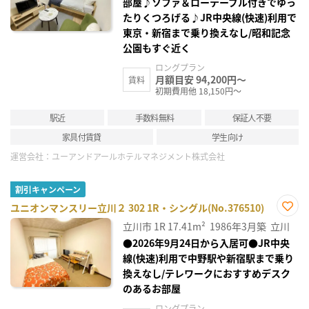
部屋♪ソファ＆ローテーブル付きでゆっ
たりくつろげる♪JR中央線(快速)利用で
東京・新宿まで乗り換えなし/昭和記念
公園もすぐ近く
ロングプラン
月額目安 94,200円～
賃料
初期費用他 18,150円～
駅近
手数料無料
保証人不要
家具付賃貸
学生向け
運営会社：
ユーアンドアールホテルマネジメント株式会社
割引キャンペーン
ユニオンマンスリー立川２ 302 1R・シングル(No.376510)
お気
立川市
1R
17.41m²
1986年3月築
立川
に入
り登
●2026年9月24日から入居可●JR中央
録
線(快速)利用で中野駅や新宿駅まで乗り
換えなし/テレワークにおすすめデスク
のあるお部屋
ロングプラン