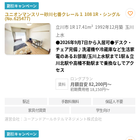
割引キャンペーン
ユニオンマンスリー砂川七番クレール１ 108 1R・シングル
(No.625477)
お気
に入
立川市
1R
17.41m²
1992年12月築
玉川
り登
録
上水
●2026年9月7日から入居可●デスク・
チェア完備♪洗濯機や冷蔵庫など生活家
電のあるお部屋/玉川上水駅まで1駅＆立
川北駅や高幡不動駅まで乗換なしでアク
セス
ロングプラン
月額目安 82,200円～
賃料
初期費用他 18,150円～
駅近
手数料無料
保証人不要
家具付賃貸
学生向け
運営会社：
ユーアンドアールホテルマネジメント株式会社
割引キャンペーン