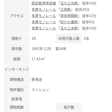
西武鉄道拝島線
「
玉川上水駅
」 徒歩14分
多摩モノレール
「
立飛駅
」 徒歩20分
アクセス
多摩モノレール
「
泉体育館駅
」 徒歩12分
多摩モノレール
「
砂川七番駅
」 徒歩6分
多摩モノレール
「
玉川上水駅
」 徒歩14分
間取り
1R
利用可能人数
2名
築年数
1992年 12月 築34年
面積
17.41m²
インターネット
建物構造
鉄骨造
物件種別
マンション
駐車場
建物階数
総戸数