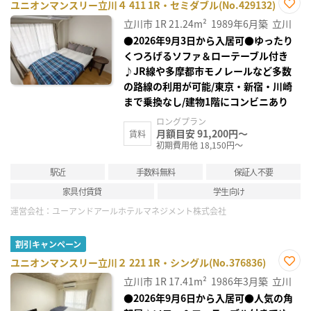
ユニオンマンスリー立川４ 411 1R・セミダブル(No.429132)
お気
立川市
1R
21.24m²
1989年6月築
立川
に入
り登
●2026年9月3日から入居可●ゆったり
録
くつろげるソファ＆ローテーブル付き
♪JR線や多摩都市モノレールなど多数
の路線の利用が可能/東京・新宿・川崎
まで乗換なし/建物1階にコンビニあり
ロングプラン
月額目安 91,200円～
賃料
初期費用他 18,150円～
駅近
手数料無料
保証人不要
家具付賃貸
学生向け
運営会社：
ユーアンドアールホテルマネジメント株式会社
割引キャンペーン
ユニオンマンスリー立川２ 221 1R・シングル(No.376836)
お気
立川市
1R
17.41m²
1986年3月築
立川
に入
り登
●2026年9月6日から入居可●人気の角
録