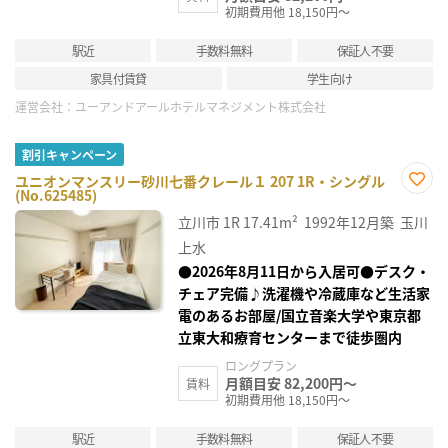
初期費用他 18,150円～
駅近
手数料無料
保証人不要
家具付賃貸
学生向け
運営会社：
ユーアンドアールホテルマネジメント株式会社
割引キャンペーン
ユニオンマンスリー砂川七番クレール１ 207 1R・シングル
(No.625485)
お気
に入
立川市
1R
17.41m²
1992年12月築
玉川
り登
録
上水
●2026年8月11日から入居可●デスク・
チェア完備♪洗濯機や冷蔵庫など生活家
電のあるお部屋/国立音楽大学や東京都
立東大和療育センターまで徒歩圏内
ロングプラン
月額目安 82,200円～
賃料
初期費用他 18,150円～
駅近
手数料無料
保証人不要