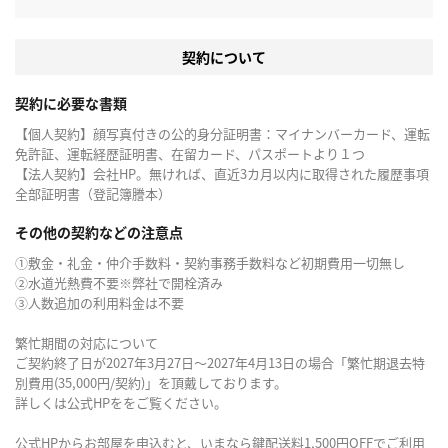
契約について
契約に必要な書類
【個人契約】顔写真付きの公的身分証明書：マイナンバーカード、運転
免許証、運転経歴証明書、在留カード、パスポートより１つ
【法人契約】会社HP。無ければ、直近3カ月以内に取得された履歴事項
全部証明書（登記簿謄本）
その他の契約などの注意点
①敷金・礼金・仲介手数料・契約事務手数料など初期費用一切無し
②水道光熱費不要※弊社で開栓済み
③人数追加の利用料金は不要
繁忙期間の対応について
ご契約終了日が2027年3月27日～2027年4月13日の場合「繁忙期退去特
別費用(35,000円/契約)」を頂戴しております。
詳しくは公式HPををご覧ください。
公式HPからお部屋を申込むと、いまなら鍵配送料1,500円OFFでご利用