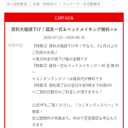
法人契約歓迎
出張・研修向け
テレワーク・在宅勤務可
CAMPAIGN
賃料大幅値下げ！寝具一式＆ベッドメイキング無料＋α
2026-07-22
～
2026-08-31
特典内容
【特典1】賃料大幅値下げ中！今なら、3ヵ月以上の
ご利用がお得♪
※表示料金が値下げ後の金額です
【特典2】寝具一式＆ベッドメイキング〜 料 金 無 料
〜
※ユニオンマンスリーは寝具代が無料です
【特典3】契約満了日の翌日午前9時まで利用OK
※ご契約日数分のご料金しか頂きません！
公式HPもご覧ください。「ユニオンマンスリー」で
検索！
非公開物件が多数あり。Webで空室確認＆申込もで
きます