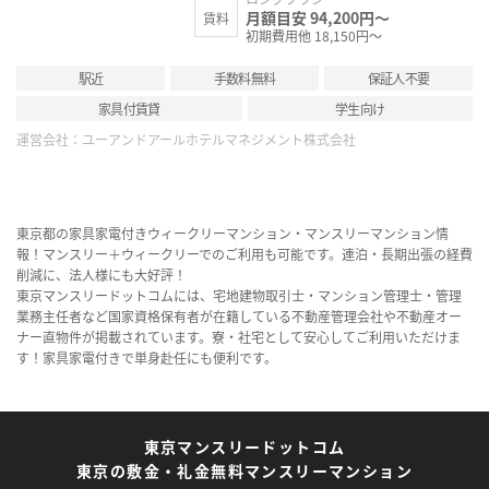
月額目安 94,200円～
賃料
初期費用他 18,150円～
駅近
手数料無料
保証人不要
家具付賃貸
学生向け
運営会社：
ユーアンドアールホテルマネジメント株式会社
東京都の家具家電付きウィークリーマンション・マンスリーマンション情
報！マンスリー＋ウィークリーでのご利用も可能です。連泊・長期出張の経費
削減に、法人様にも大好評！
東京マンスリードットコムには、宅地建物取引士・マンション管理士・管理
業務主任者など国家資格保有者が在籍している不動産管理会社や不動産オー
ナー直物件が掲載されています。寮・社宅として安心してご利用いただけま
す！家具家電付きで単身赴任にも便利です。
東京マンスリードットコム
東京の敷金・礼金無料マンスリーマンション