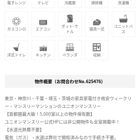
電子レンジ
テレビ
冷蔵庫
掃除機
洗濯機
ポット･ケ
ユニットバ
ガスコンロ
エアコン
寝具一式
トル
ス
洋式トイレ
キッチン
ベランダ
収納
物件概要（お問合わせNo.625476）
東京・神奈川・千葉・埼玉・茨城の家具家電付き格安ウィークリ
ー・マンスリーマンションのユニオンマンスリー
【首都圏最大級！5,000室以上の物件保有数】
ユニオンマンスリー公式HPには非公開物件も全室掲載中！
【水道光熱費不要】
電気（ガス）・水道は弊社で開栓済みなので手続き不要。