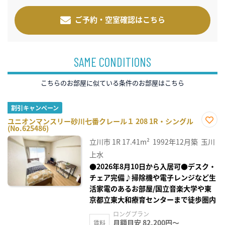
ご予約・空室確認はこちら
SAME CONDITIONS
こちらのお部屋に似ている条件のお部屋はこちら
割引キャンペーン
ユニオンマンスリー砂川七番クレール１ 208 1R・シングル
(No.625486)
お気
に入
立川市
1R
17.41m²
1992年12月築
玉川
り登
録
上水
●2026年8月10日から入居可●デスク・
チェア完備♪掃除機や電子レンジなど生
活家電のあるお部屋/国立音楽大学や東
京都立東大和療育センターまで徒歩圏内
ロングプラン
月額目安 82,200円～
賃料