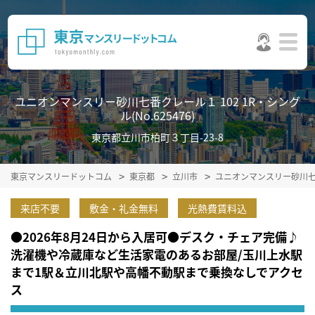
ユニオンマンスリー砂川七番クレール１ 102 1R・シング
ル(No.625476)
東京都立川市柏町３丁目-23-8
東京マンスリードットコム
東京都
立川市
ユニオンマンスリー砂川
来店不要
敷金・礼金無料
光熱費賃料込
●2026年8月24日から入居可●デスク・チェア完備♪
洗濯機や冷蔵庫など生活家電のあるお部屋/玉川上水駅
まで1駅＆立川北駅や高幡不動駅まで乗換なしでアクセ
ス