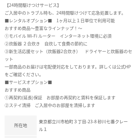
【24時間駆けつけサービス】
ご入居中のトラブル時も、24時間駆けつけて応急処置します。
■レンタルオプション■ 1ヶ月以上１日単位で利用可能
おすすめ商品～豊富なラインナップ！～
①モバイル Wi-Fi ルーター インターネット環境に必須
②炊飯器 ２合炊き 自炊して食費の節約に
③新生活応援セット（炊飯器2合炊き） ドライヤーと炊飯器のセ
ット
一部商品のお届けは宅配便対応をしております。詳しくは公式HP
をご確認ください。
■サービスオプション■
おすすめ商品
①再契約(延長)保証 お部屋の再契約と賃料を保証します
②ステイ清掃 ご入居中のお部屋を清掃します
東京都立川市柏町３丁目-23-8 砂川七番クレー
所在地
ル１