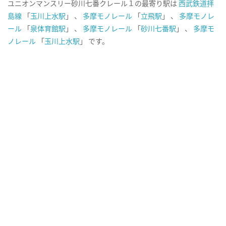
ユニオンマンスリー砂川七番クレール１の最寄り駅は
西武鉄道拝
島線
「
玉川上水駅
」 、
多摩モノレール
「
立飛駅
」 、
多摩モノレ
ール
「
泉体育館駅
」 、
多摩モノレール
「
砂川七番駅
」 、
多摩モ
ノレール
「
玉川上水駅
」 です。