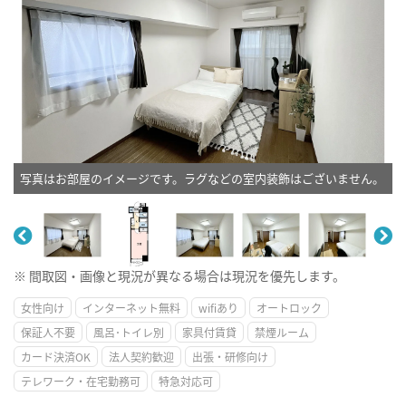
写真はお部屋のイメージです。ラグなどの室内装飾はございません。
※ 間取図・画像と現況が異なる場合は現況を優先します。
女性向け
インターネット無料
wifiあり
オートロック
保証人不要
風呂･トイレ別
家具付賃貸
禁煙ルーム
カード決済OK
法人契約歓迎
出張・研修向け
テレワーク・在宅勤務可
特急対応可