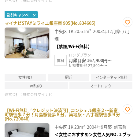
運営会社：
株式会社マイナビ
割引キャンペーン
マイナビSTAYミライエ銀座東 905(No.834605)
お気
中央区
1K
20.61m²
2003年12月築
八丁
に入
り登
堀
録
【禁煙/Wi-Fi無料】
ロングプラン
月額目安 167,400円～
賃料
初期費用他 27,500円～
女性向け
駅近
インターネット無料
wifiあり
オートロック
運営会社：
株式会社マイナビ
【Wi-Fi無料／クレジット決済可】コンシェル銀座２～新富
町駅徒歩７分！月島駅徒歩８分、築地駅・八丁堀駅徒歩９分
お気
(No.720046)
に入
り登
中央区
1K
23m²
2004年9月築
新富町
録
＜女性におすすめ＞女性人気NO.１ブラ