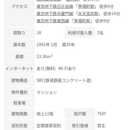
アクセス
東京地下鉄日比谷線
「
茅場町駅
」 徒歩9分
東京地下鉄半蔵門線
「
水天宮前駅
」 徒歩10分
東京地下鉄東西線
「
茅場町駅
」 徒歩9分
間取り
1K
利用可能人数
2名
築年数
1991年 1月 築35年
面積
23.36m²
インターネット
あり(無料) Wi-Fiあり
建物構造
SRC(鉄骨鉄筋コンクリート造)
物件種別
マンション
駐車場
建物階数
地上11階
総戸数
76戸
契約形態
定期借家契約
取引態様
貸主