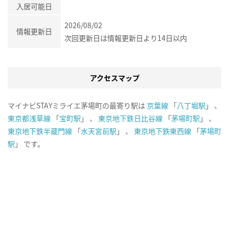
入居可能日
2026/08/02
情報更新日
次回更新日は情報更新日より14日以内
アクセスマップ
マイナビSTAYミライエ茅場町の最寄り駅は
京葉線
「
八丁堀駅
」 、
東京都浅草線
「
宝町駅
」 、
東京地下鉄日比谷線
「
茅場町駅
」 、
東京地下鉄半蔵門線
「
水天宮前駅
」 、
東京地下鉄東西線
「
茅場町
駅
」 です。