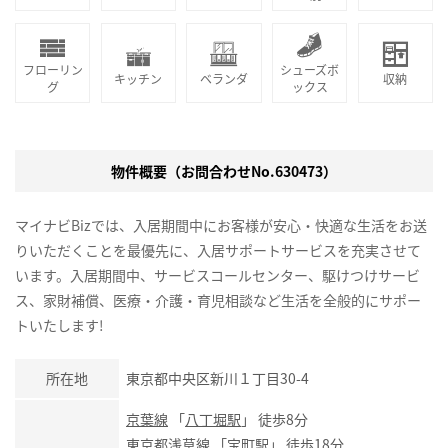
フローリン
シューズボ
キッチン
ベランダ
収納
グ
ックス
物件概要（お問合わせNo.630473）
マイナビBizでは、入居期間中にお客様が安心・快適な生活をお送
りいただくことを最優先に、入居サポートサービスを充実させて
います。入居期間中、サービスコールセンター、駆けつけサービ
ス、家財補償、医療・介護・育児相談など生活を全般的にサポー
トいたします!
所在地
東京都中央区新川１丁目30-4
京葉線
「
八丁堀駅
」 徒歩8分
東京都浅草線
「
宝町駅
」 徒歩18分