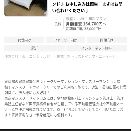
ンド♪ お申し込みは簡単！まずはお問
い合わせください♪
銀座２【WI-FI無料プラン】
月額目安 164,700円～
賃料
初期費用他 33,000円～
女性向け
ファミリー向け
同棲向け
駅近
インターネット無料
運営会社：
東京コンシェルジュ（株式会社トラストインフィニティー）
東京都の家具家電付きウィークリーマンション・マンスリーマンション情
報！マンスリー＋ウィークリーでのご利用も可能です。連泊・長期出張の経費
削減に、法人様にも大好評！
東京マンスリードットコムには、宅地建物取引士・マンション管理士・管理
業務主任者など国家資格保有者が在籍している不動産管理会社や不動産オー
ナー直物件が掲載されています。寮・社宅として安心してご利用いただけま
す！家具家電付きで単身赴任にも便利です。