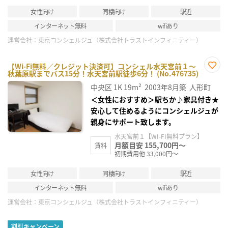
女性向け
同棲向け
駅近
インターネット無料
wifiあり
運営会社：
東京コンシェルジュ（株式会社トラストインフィニティー）
【Wi-Fi無料／クレジット決済可】コンシェル水天宮前１～
秋葉原駅までバス15分！水天宮前駅徒歩6分！ (No.476735)
お気
に入
中央区
1K
19m²
2003年8月築
人形町
り登
録
＜女性におすすめ＞駅ちか♪家具付き★
安心して住めるようにコンシェルジュが
親身にサポート致します。
水天宮前１【WI-FI無料プラン】
月額目安 155,700円～
賃料
初期費用他 33,000円～
女性向け
同棲向け
駅近
インターネット無料
wifiあり
運営会社：
東京コンシェルジュ（株式会社トラストインフィニティー）
割引キャンペーン