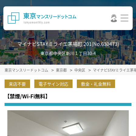
マイナビSTAYミライエ茅場町 201(No.630473)
東京都中央区新川１丁目30-4
東京マンスリードットコム
東京都
中央区
マイナビSTAYミライエ茅
来店不要
電子サイン対応
敷金・礼金無料
【禁煙/Wi-Fi無料】