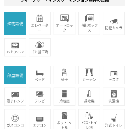
建物設備
エレベータ
オートロッ
宅配ボック
防犯カメラ
ー
ク
ス
TVドアホン
ゴミ捨て場
部屋設備
ベッド
椅子
カーテン
デスク
電子レンジ
テレビ
冷蔵庫
掃除機
洗濯機
ポット･ケ
バス･トイ
ガスコンロ
エアコン
洋式トイレ
トル
レ別