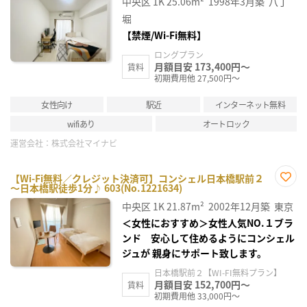
中央区
1K
25.06m²
1998年3月築
八丁
り登
録
堀
【禁煙/Wi-Fi無料】
ロングプラン
月額目安 173,400円～
賃料
初期費用他 27,500円～
女性向け
駅近
インターネット無料
wifiあり
オートロック
運営会社：
株式会社マイナビ
【Wi-Fi無料／クレジット決済可】コンシェル日本橋駅前２
～日本橋駅徒歩1分♪ 603(No.1221634)
お気
に入
中央区
1K
21.87m²
2002年12月築
東京
り登
録
＜女性におすすめ＞女性人気NO.１ブラ
ンド 安心して住めるようにコンシェル
ジュが 親身にサポート致します。
日本橋駅前２【WI-FI無料プラン】
月額目安 152,700円～
賃料
初期費用他 33,000円～