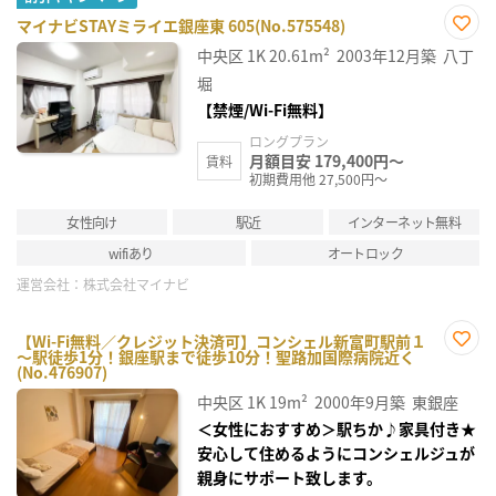
マイナビSTAYミライエ銀座東 605(No.575548)
お気
中央区
1K
20.61m²
2003年12月築
八丁
に入
り登
堀
録
【禁煙/Wi-Fi無料】
ロングプラン
月額目安 179,400円～
賃料
初期費用他 27,500円～
女性向け
駅近
インターネット無料
wifiあり
オートロック
運営会社：
株式会社マイナビ
【Wi-Fi無料／クレジット決済可】コンシェル新富町駅前１
～駅徒歩1分！銀座駅まで徒歩10分！聖路加国際病院近く
お気
(No.476907)
に入
り登
中央区
1K
19m²
2000年9月築
東銀座
録
＜女性におすすめ＞駅ちか♪家具付き★
安心して住めるようにコンシェルジュが
親身にサポート致します。