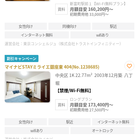
新富町駅前１【WI-FI無料プラン】
月額目安 160,200円～
賃料
初期費用他 33,000円～
女性向け
同棲向け
駅近
インターネット無料
wifiあり
運営会社：
東京コンシェルジュ（株式会社トラストインフィニティー）
割引キャンペーン
マイナビSTAYミライエ銀座東 404(No.1238685)
お気
中央区
1K
22.77m²
2003年12月築
八丁
に入
り登
堀
録
【禁煙/Wi-Fi無料】
ロングプラン
月額目安 173,400円～
賃料
初期費用他 27,500円～
女性向け
駅近
インターネット無料
wifiあり
オートロック