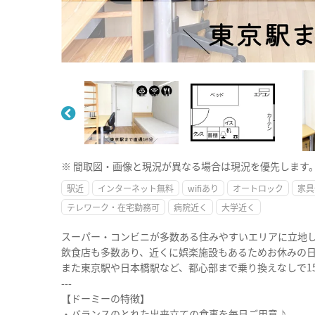
※ 間取図・画像と現況が異なる場合は現況を優先します
駅近
インターネット無料
wifiあり
オートロック
家具
テレワーク・在宅勤務可
病院近く
大学近く
スーパー・コンビニが多数ある住みやすいエリアに立地
飲食店も多数あり、近くに娯楽施設もあるためお休みの
また東京駅や日本橋駅など、都心部まで乗り換えなしで1
---
【ドーミーの特徴】
・バランスのとれた出来立ての食事を毎日ご用意♪