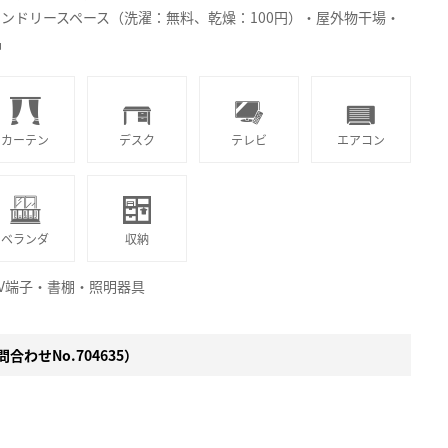
ンドリースペース（洗濯：無料、乾燥：100円）・屋外物干場・
品
カーテン
デスク
テレビ
エアコン
ベランダ
収納
V端子・書棚・照明器具
合わせNo.704635）