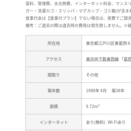
室料、管理費、水光熱費、インターネット料金、マンスリ
ガー・洗濯カゴ・スリッパ・マグカップ・ゴミ箱)が含ま
食事代金は【食事付プラン】でない場合は、実費でご請求致
備考：ご退去の際は退去時の費用は発生致しません。※
所在地
東京都江戸川区東葛西６丁
アクセス
東京地下鉄東西線
「
葛
間取り
その他
築年数
1988年 4月 築38年
面積
9.72m²
インターネット
あり(無料) Wi-Fiあり