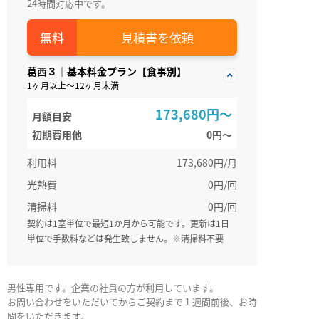
24時間対応中です。
見積書を依頼
葛西３｜基本料金プラン【食事別】
1ヶ月以上～12ヶ月未満
173,680円～
月額目安
初期費用他
0円〜
利用料
173,680円/月
光熱費
0円/回
清掃料
0円/回
契約は1室単位で最短1か月から可能です。更新は1日
単位で手数料などは発生致しません。※清掃料不要
男性専用です。企業の社員の方が利用しています。
お問い合わせをいただいてからご契約まで１週間前後、お時
間をいただきます。