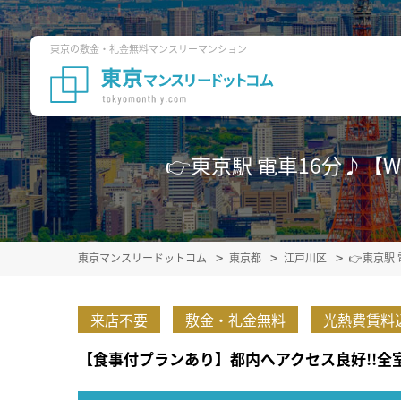
東京の敷金・礼金無料マンスリーマンション
👉東京駅 電車16分♪【W
東京マンスリードットコム
東京都
江戸川区
👉東京駅
来店不要
敷金・礼金無料
光熱費賃料
【食事付プランあり】都内へアクセス良好!!全室W