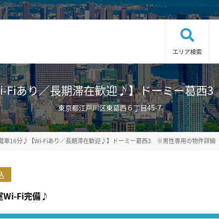
エリア検索
i-Fiあり／長期滞在歓迎♪】ドーミー葛西3 ※男
東京都江戸川区東葛西６丁目45-7
 電車16分♪【Wi-Fiあり／長期滞在歓迎♪】ドーミー葛西3 ※男性専用の物件詳細
込
i-Fi完備♪