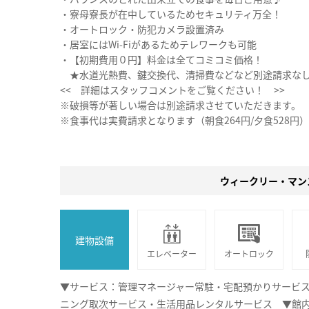
・寮母寮長が在中しているためセキュリティ万全！
・オートロック・防犯カメラ設置済み
・居室にはWi-Fiがあるためテレワークも可能
・【初期費用０円】料金は全てコミコミ価格！
★水道光熱費、鍵交換代、清掃費などなど別途請求な
<< 詳細はスタッフコメントをご覧ください！ >>
※破損等が著しい場合は別途請求させていただきます。
※食事代は実費請求となります（朝食264円/夕食528円）
ウィークリー・マン
建物設備
エレベーター
オートロック
▼サービス：管理マネージャー常駐・宅配預かりサービ
ニング取次サービス・生活用品レンタルサービス ▼館