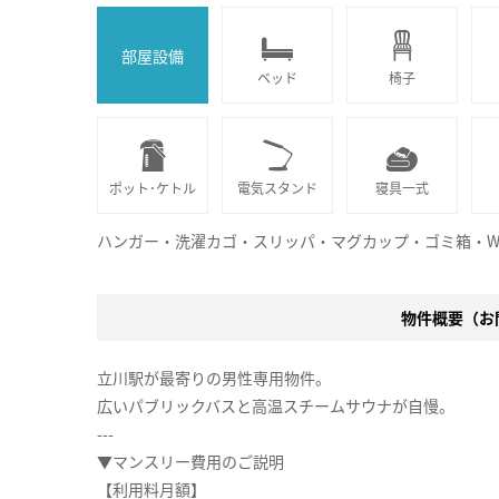
部屋設備
ベッド
椅子
ポット･ケトル
電気スタンド
寝具一式
ハンガー・洗濯カゴ・スリッパ・マグカップ・ゴミ箱・Wi
物件概要（お問
立川駅が最寄りの男性専用物件。
広いパブリックバスと高温スチームサウナが自慢。
---
▼マンスリー費用のご説明
【利用料月額】