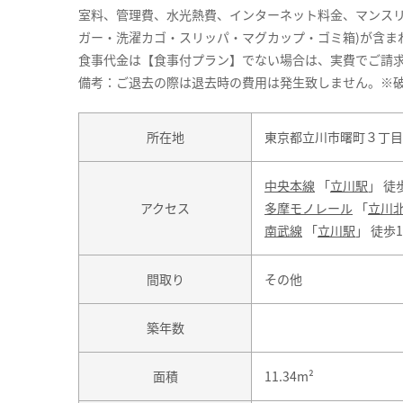
室料、管理費、水光熱費、インターネット料金、マンスリ
ガー・洗濯カゴ・スリッパ・マグカップ・ゴミ箱)が含ま
食事代金は【食事付プラン】でない場合は、実費でご請求致
備考：ご退去の際は退去時の費用は発生致しません。※
所在地
東京都立川市曙町３丁目2
中央本線
「
立川駅
」 徒
アクセス
多摩モノレール
「
立川
南武線
「
立川駅
」 徒歩
間取り
その他
築年数
面積
11.34m²