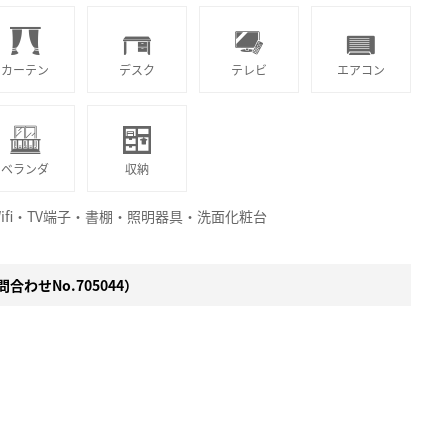
カーテン
デスク
テレビ
エアコン
ベランダ
収納
fi・TV端子・書棚・照明器具・洗面化粧台
合わせNo.705044）