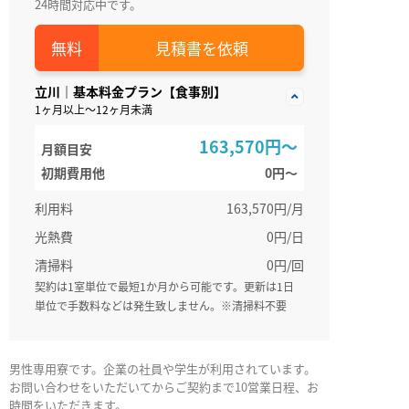
24時間対応中です。
見積書を依頼
立川｜基本料金プラン【食事別】
1ヶ月以上～12ヶ月未満
163,570円～
月額目安
初期費用他
0円〜
利用料
163,570円/月
光熱費
0円/日
清掃料
0円/回
契約は1室単位で最短1か月から可能です。更新は1日
単位で手数料などは発生致しません。※清掃料不要
男性専用寮です。企業の社員や学生が利用されています。
お問い合わせをいただいてからご契約まで10営業日程、お
時間をいただきます。