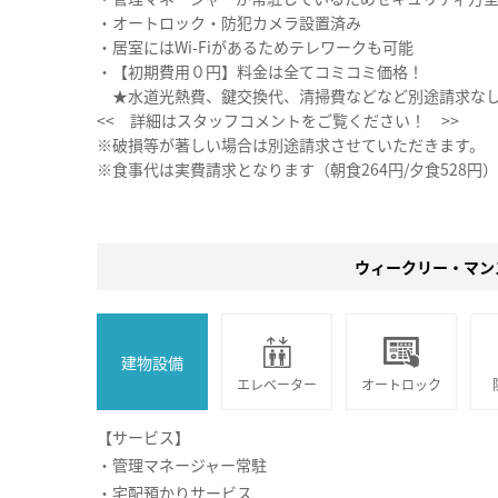
・オートロック・防犯カメラ設置済み
・居室にはWi-Fiがあるためテレワークも可能
・【初期費用０円】料金は全てコミコミ価格！
★水道光熱費、鍵交換代、清掃費などなど別途請求な
<< 詳細はスタッフコメントをご覧ください！ >>
※破損等が著しい場合は別途請求させていただきます。
※食事代は実費請求となります（朝食264円/夕食528円）
ウィークリー・マン
建物設備
エレベーター
オートロック
【サービス】
・管理マネージャー常駐
・宅配預かりサービス