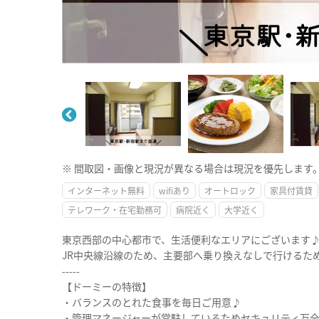
※ 間取図・画像と現況が異なる場合は現況を優先します
インターネット無料
wifiあり
オートロック
家具付賃貸
テレワーク・在宅勤務可
病院近く
大学近く
東京西部の中心都市で、生活便利なエリアにございます♪
JR中央線沿線のため、主要部へ乗り換えなしで行けるた
-----
【ドーミーの特徴】
・バランスのとれた食事を毎日ご用意♪
・管理マネージャーが常駐しているためセキュリティ万