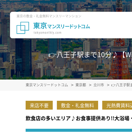
東京の敷金・礼金無料マンスリーマンション
👉八王子駅まで10分♪【Wi
東京マンスリードットコム
東京都
立川市
👉八王子駅
来店不要
敷金・礼金無料
光熱費賃料
飲食店の多いエリア♪お食事提供あり!!大浴場