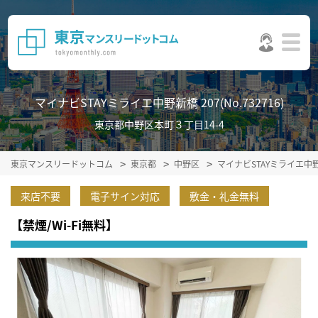
マイナビSTAYミライエ中野新橋 207(No.732716)
東京都中野区本町３丁目14-4
東京マンスリードットコム
東京都
中野区
マイナビSTAYミライエ
来店不要
電子サイン対応
敷金・礼金無料
【禁煙/Wi-Fi無料】