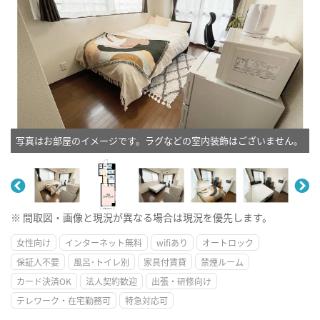
写真はお部屋のイメージです。ラグなどの室内装飾はございません。
※ 間取図・画像と現況が異なる場合は現況を優先します。
女性向け
インターネット無料
wifiあり
オートロック
保証人不要
風呂･トイレ別
家具付賃貸
禁煙ルーム
カード決済OK
法人契約歓迎
出張・研修向け
テレワーク・在宅勤務可
特急対応可