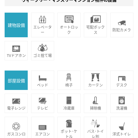
建物設備
エレベータ
オートロッ
宅配ボック
防犯カメラ
ー
ク
ス
TVドアホン
ゴミ捨て場
部屋設備
ベッド
椅子
カーテン
デスク
電子レンジ
テレビ
冷蔵庫
掃除機
洗濯機
ポット･ケ
バス･トイ
ガスコンロ
エアコン
洋式トイレ
トル
レ別