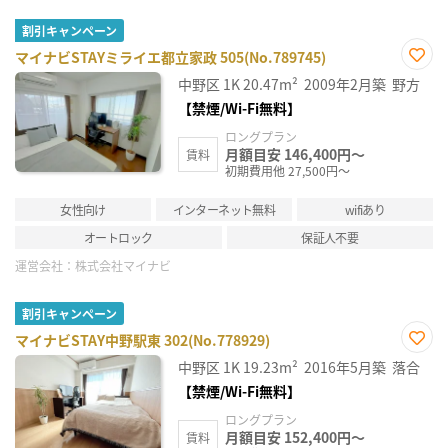
割引キャンペーン
マイナビSTAYミライエ都立家政 505(No.789745)
お気
中野区
1K
20.47m²
2009年2月築
野方
に入
り登
【禁煙/Wi-Fi無料】
録
ロングプラン
月額目安 146,400円～
賃料
初期費用他 27,500円～
女性向け
インターネット無料
wifiあり
オートロック
保証人不要
運営会社：
株式会社マイナビ
割引キャンペーン
マイナビSTAY中野駅東 302(No.778929)
お気
中野区
1K
19.23m²
2016年5月築
落合
に入
り登
【禁煙/Wi-Fi無料】
録
ロングプラン
月額目安 152,400円～
賃料