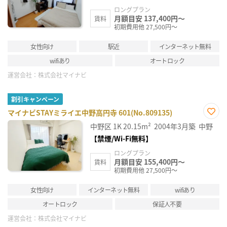
録
ロングプラン
月額目安 137,400円～
賃料
初期費用他 27,500円～
女性向け
駅近
インターネット無料
wifiあり
オートロック
運営会社：
株式会社マイナビ
割引キャンペーン
マイナビSTAYミライエ中野高円寺 601(No.809135)
お気
中野区
1K
20.15m²
2004年3月築
中野
に入
り登
【禁煙/Wi-Fi無料】
録
ロングプラン
月額目安 155,400円～
賃料
初期費用他 27,500円～
女性向け
インターネット無料
wifiあり
オートロック
保証人不要
運営会社：
株式会社マイナビ