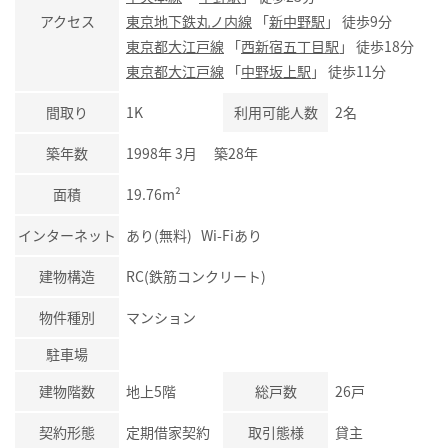
アクセス
東京地下鉄丸ノ内線
「
新中野駅
」 徒歩9分
東京都大江戸線
「
西新宿五丁目駅
」 徒歩18分
東京都大江戸線
「
中野坂上駅
」 徒歩11分
間取り
1K
利用可能人数
2名
築年数
1998年 3月 築28年
面積
19.76m²
インターネット
あり(無料) Wi-Fiあり
建物構造
RC(鉄筋コンクリート)
物件種別
マンション
駐車場
建物階数
地上5階
総戸数
26戸
契約形態
定期借家契約
取引態様
貸主