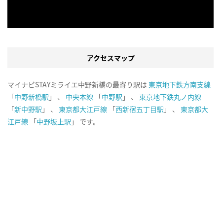
アクセスマップ
マイナビSTAYミライエ中野新橋の最寄り駅は
東京地下鉄方南支線
「
中野新橋駅
」 、
中央本線
「
中野駅
」 、
東京地下鉄丸ノ内線
「
新中野駅
」 、
東京都大江戸線
「
西新宿五丁目駅
」 、
東京都大
江戸線
「
中野坂上駅
」 です。