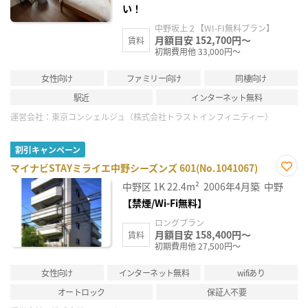
い！
中野坂上２【WI-FI無料プラン】
月額目安 152,700円～
賃料
初期費用他 33,000円～
女性向け
ファミリー向け
同棲向け
駅近
インターネット無料
運営会社：
東京コンシェルジュ（株式会社トラストインフィニティー）
割引キャンペーン
マイナビSTAYミライエ中野シーズンズ 601(No.1041067)
お気
中野区
1K
22.4m²
2006年4月築
中野
に入
り登
【禁煙/Wi-Fi無料】
録
ロングプラン
月額目安 158,400円～
賃料
初期費用他 27,500円～
女性向け
インターネット無料
wifiあり
オートロック
保証人不要