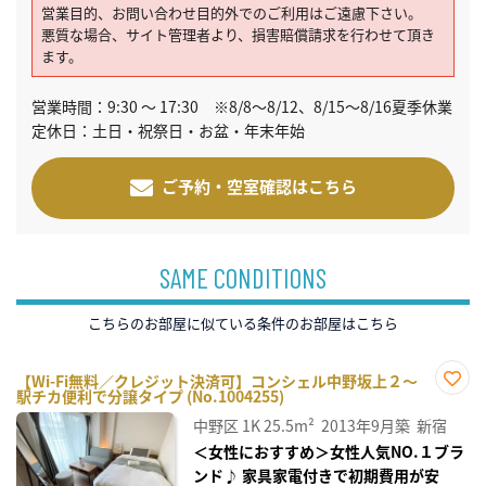
営業目的、お問い合わせ目的外でのご利用はご遠慮下さい。
悪質な場合、サイト管理者より、損害賠償請求を行わせて頂き
ます。
営業時間：9:30 ～ 17:30 ※8/8～8/12、8/15～8/16夏季休業
定休日：土日・祝祭日・お盆・年末年始
ご予約・空室確認はこちら
SAME CONDITIONS
こちらのお部屋に似ている条件のお部屋はこちら
【Wi-Fi無料／クレジット決済可】コンシェル中野坂上２～
駅チカ便利で分譲タイプ (No.1004255)
お気
に入
中野区
1K
25.5m²
2013年9月築
新宿
り登
録
＜女性におすすめ＞女性人気NO.１ブラ
ンド♪ 家具家電付きで初期費用が安