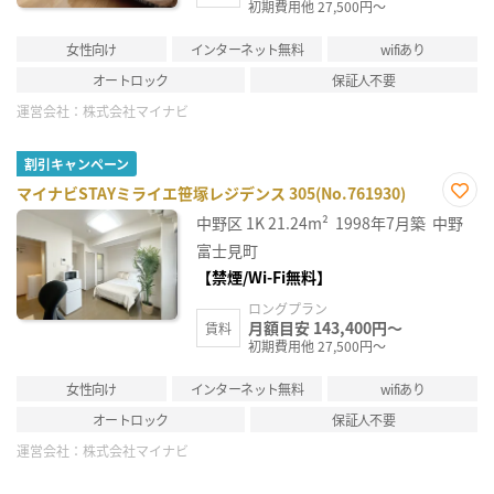
初期費用他 27,500円～
女性向け
インターネット無料
wifiあり
オートロック
保証人不要
運営会社：
株式会社マイナビ
割引キャンペーン
マイナビSTAYミライエ笹塚レジデンス 305(No.761930)
お気
中野区
1K
21.24m²
1998年7月築
中野
に入
り登
富士見町
録
【禁煙/Wi-Fi無料】
ロングプラン
月額目安 143,400円～
賃料
初期費用他 27,500円～
女性向け
インターネット無料
wifiあり
オートロック
保証人不要
運営会社：
株式会社マイナビ