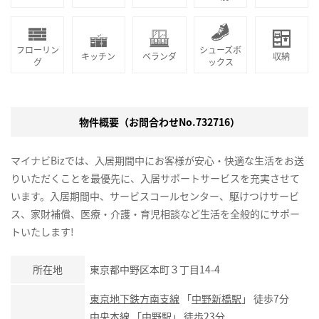
フローリン
シューズボ
キッチン
ベランダ
収納
グ
ックス
物件概要（お問合わせNo.732716）
マイナビBizでは、入居期間中にお客様が安心・快適な生活をお送
りいただくことを最優先に、入居サポートサービスを充実させて
います。入居期間中、サービスコールセンター、駆けつけサービ
ス、家財補償、医療・介護・育児相談など生活を全般的にサポー
トいたします!
所在地
東京都中野区本町３丁目14-4
東京地下鉄方南支線
「
中野新橋駅
」 徒歩7分
中央本線
「
中野駅
」 徒歩23分