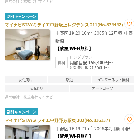
運営会社：
株式会社マイナビ
割引キャンペーン
マイナビSTAYミライエ中野坂上レジデンス 211(No.824442)
お気
中野区
1K
20.16m²
2005年12月築
中野
に入
り登
新橋
録
【禁煙/Wi-Fi無料】
ロングプラン
月額目安 155,400円～
賃料
初期費用他 27,500円～
女性向け
駅近
インターネット無料
wifiあり
オートロック
運営会社：
株式会社マイナビ
割引キャンペーン
マイナビSTAYミライエ中野野方駅東 302(No.816137)
お気
中野区
1K
19.71m²
2006年2月築
中野
に入
り登
【禁煙/Wi-Fi無料】