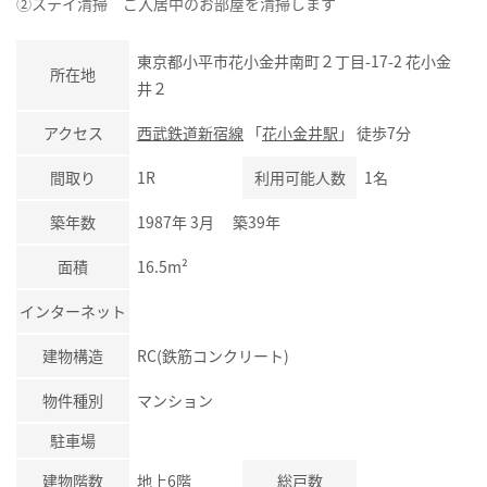
②ステイ清掃 ご入居中のお部屋を清掃します
東京都小平市花小金井南町２丁目-17-2 花小金
所在地
井２
アクセス
西武鉄道新宿線
「
花小金井駅
」 徒歩7分
間取り
1R
利用可能人数
1名
築年数
1987年 3月 築39年
面積
16.5m²
インターネット
建物構造
RC(鉄筋コンクリート)
物件種別
マンション
駐車場
建物階数
地上6階
総戸数