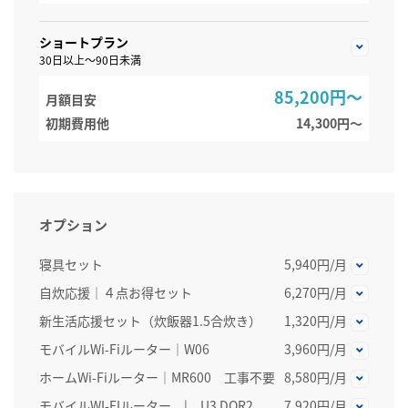
ショートプラン
30日以上～90日未満
85,200円～
月額目安
初期費用他
14,300円〜
オプション
寝具セット
5,940円/月
自炊応援｜４点お得セット
6,270円/月
新生活応援セット（炊飯器1.5合炊き）
1,320円/月
モバイルWi-Fiルーター｜W06
3,960円/月
ホームWi-Fiルーター│MR600 工事不要
8,580円/月
モバイルWI-FIルーター | U3 DOR2
7,920円/月