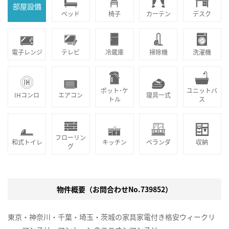
部屋設備
ベッド
椅子
カーテン
デスク
電子レンジ
テレビ
冷蔵庫
掃除機
洗濯機
ポット･ケ
ユニットバ
IHコンロ
エアコン
寝具一式
トル
ス
フローリン
和式トイレ
キッチン
ベランダ
収納
グ
物件概要（お問合わせNo.739852）
東京・神奈川・千葉・埼玉・茨城の家具家電付き格安ウィークリ