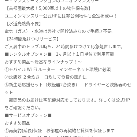
ー・マンスリーマンションのユニオンマンスリー
【首都圏最大級！5,000室以上の物件保有数】
ユニオンマンスリー公式HPには非公開物件も全室掲載中！
【水道光熱費不要】
電気（ガス）・水道は弊社で開栓済みなので手続き不要。
【24時間駆けつけサービス】
ご入居中のトラブル時も、24時間駆けつけて応急処置します。
■レンタルオプション■ 1ヶ月以上１日単位で利用可能
おすすめ商品～豊富なラインナップ！～
①モバイル Wi-Fi ルーター インターネット環境に必須
②炊飯器 ２合炊き 自炊して食費の節約に
③新生活応援セット（炊飯器2合炊き） ドライヤーと炊飯器のセ
ット
一部商品のお届けは宅配便対応をしております。詳しくは公式HP
をご確認ください。
■サービスオプション■
おすすめ商品
①再契約(延長)保証 お部屋の再契約と賃料を保証します