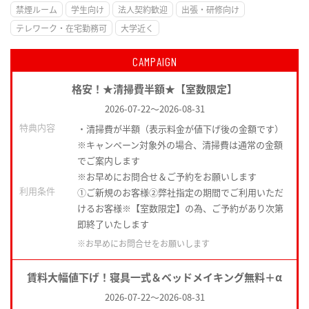
禁煙ルーム
学生向け
法人契約歓迎
出張・研修向け
テレワーク・在宅勤務可
大学近く
CAMPAIGN
格安！★清掃費半額★【室数限定】
2026-07-22
～
2026-08-31
特典内容
・清掃費が半額（表示料金が値下げ後の金額です）
※キャンペーン対象外の場合、清掃費は通常の金額
でご案内します
※お早めにお問合せ＆ご予約をお願いします
利用条件
①ご新規のお客様②弊社指定の期間でご利用いただ
けるお客様※【室数限定】の為、ご予約があり次第
即終了いたします
※お早めにお問合せをお願いします
賃料大幅値下げ！寝具一式＆ベッドメイキング無料＋α
2026-07-22
～
2026-08-31