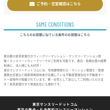
ご予約・空室確認はこちら
SAME CONDITIONS
こちらのお部屋に似ている条件のお部屋はこちら
東京都の家具家電付きウィークリーマンション・マンスリーマンション情
報！マンスリー＋ウィークリーでのご利用も可能です。連泊・長期出張の経費
削減に、法人様にも大好評！
東京マンスリードットコムには、宅地建物取引士・マンション管理士・管理
業務主任者など国家資格保有者が在籍している不動産管理会社や不動産オー
ナー直物件が掲載されています。寮・社宅として安心してご利用いただけま
す！家具家電付きで単身赴任にも便利です。
東京マンスリードットコム
東京の敷金・礼金無料マンスリーマンション