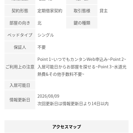
契約形態
定期借家契約
取引態様
貸主
部屋の向き
北
鍵の種類
ベッドタイプ
シングル
保証人
不要
Point 1~いつでもカンタンWeb申込み~Point 2~
ご利用上の注意
入居可能日からお部屋を探せる~Point 3~水道光
熱費&その他手数料不要~
入居可能日
2026/08/09
情報更新日
次回更新日は情報更新日より14日以内
アクセスマップ