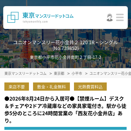
ユニオンマンスリー花小金井２ 120 1R・シングル
(No.739852)
東京都小平市花小金井南町２丁目-17-2
東京マンスリードットコム
東京都
小平市
ユニオンマンスリー花小
来店不要
敷金・礼金無料
光熱費賃料込
●2026年8月24日から入居可●【禁煙ルーム】デスク
＆チェアや2ドア冷蔵庫などの家具家電付き。駅から徒
歩5分のところに24時間営業の「西友花小金井店」あ
り。