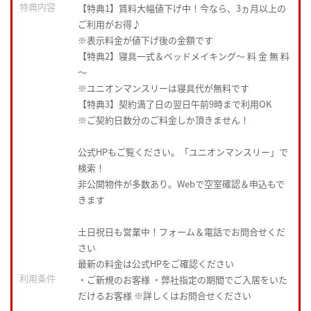
特典内容
【特典1】賃料大幅値下げ中！今なら、3ヵ月以上の
ご利用がお得♪
※表示料金が値下げ後の金額です
【特典2】寝具一式＆ベッドメイキング〜 料 金 無 料
〜
※ユニオンマンスリーは寝具代が無料です
【特典3】契約満了日の翌日午前9時まで利用OK
※ご契約日数分のご料金しか頂きません！
公式HPもご覧ください。「ユニオンマンスリー」で
検索！
非公開物件が多数あり。Webで空室確認＆申込もで
きます
土日祝日も営業中！フォーム＆電話でお問合せくだ
さい
最新の料金は公式HPをご確認ください
利用条件
・ご新規のお客様 ・弊社指定の期間でご入居をいた
だけるお客様 ※詳しくはお問合せください