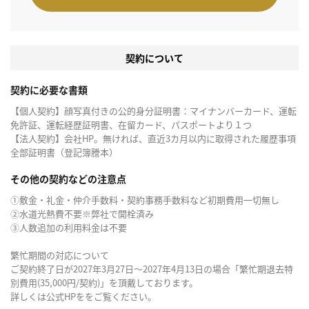
契約について
契約に必要な書類
【個人契約】顔写真付きの公的身分証明書：マイナンバーカード、運転
免許証、運転経歴証明書、在留カード、パスポートより１つ
【法人契約】会社HP。無ければ、直近3カ月以内に取得された履歴事項
全部証明書（登記簿謄本）
その他の契約などの注意点
①敷金・礼金・仲介手数料・契約事務手数料など初期費用一切無し
②水道光熱費不要※弊社で開栓済み
③人数追加の利用料金は不要
繁忙期間の対応について
ご契約終了日が2027年3月27日～2027年4月13日の場合「繁忙期退去特
別費用(35,000円/契約)」を頂戴しております。
詳しくは公式HPををご覧ください。