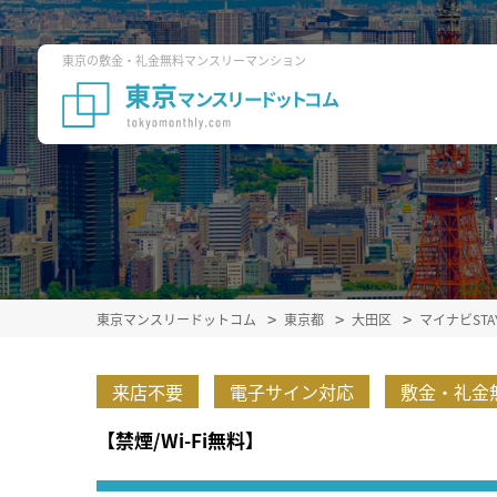
東京の敷金・礼金無料マンスリーマンション
東京マンスリードットコム
東京都
大田区
マイナビST
来店不要
電子サイン対応
敷金・礼金
【禁煙/Wi-Fi無料】