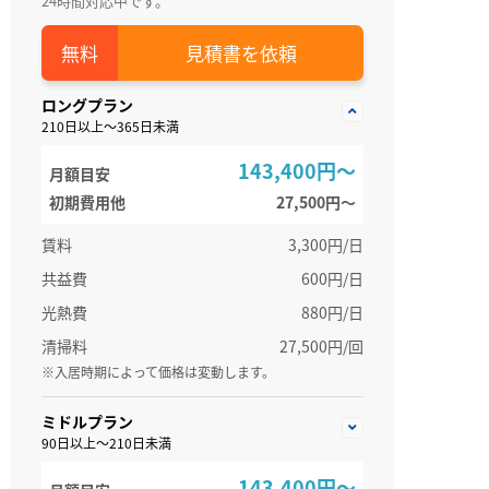
24時間対応中です。
見積書を依頼
ロングプラン
210日以上～365日未満
143,400円～
月額目安
初期費用他
27,500円〜
賃料
3,300円/日
共益費
600円/日
光熱費
880円/日
清掃料
27,500円/回
※入居時期によって価格は変動します。
ミドルプラン
90日以上～210日未満
143,400円～