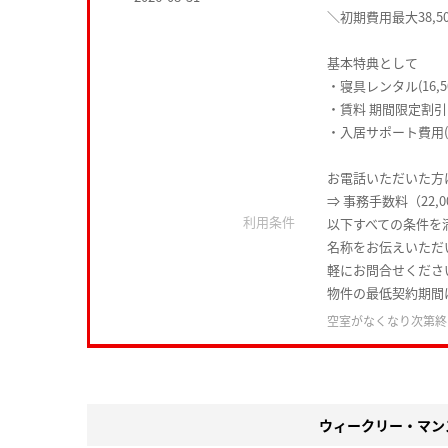
＼初期費用最大38,5
基本特典として
・寝具レンタル(16,5
・賃料 期間限定割引
・入居サポート費用(1
お電話いただいた方は
⇒ 事務手数料（22,
利用条件
以下すべての条件を
名称をお伝えいただ
軽にお問合せくださ
物件の最低契約期間
空室がなくなり次第終
ウィークリー・マン