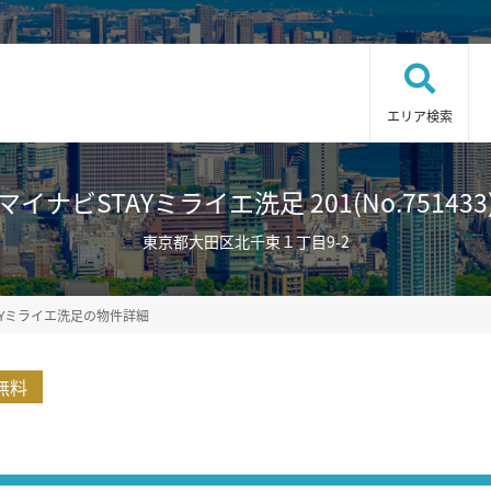
エリア検索
マイナビSTAYミライエ洗足 201(No.751433
東京都大田区北千束１丁目9-2
AYミライエ洗足の物件詳細
無料