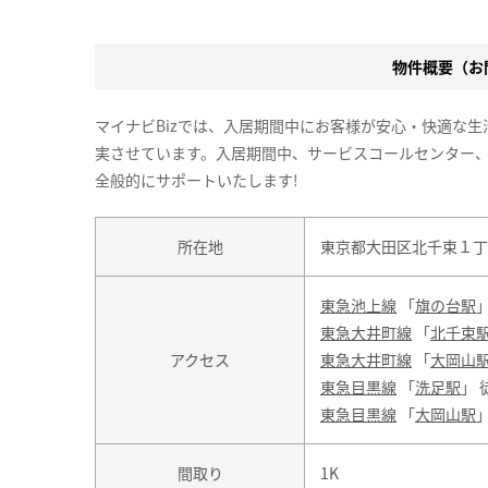
物件概要（お問
マイナビBizでは、入居期間中にお客様が安心・快適な
実させています。入居期間中、サービスコールセンター
全般的にサポートいたします!
所在地
東京都大田区北千束１丁目
東急池上線
「
旗の台駅
」
東急大井町線
「
北千束
アクセス
東急大井町線
「
大岡山
東急目黒線
「
洗足駅
」 
東急目黒線
「
大岡山駅
間取り
1K