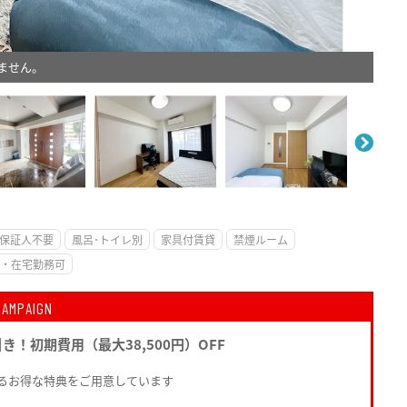
ません。
。
保証人不要
風呂･トイレ別
家具付賃貸
禁煙ルーム
・在宅勤務可
CAMPAIGN
引き！初期費用（最大38,500円）OFF
るお得な特典をご用意しています