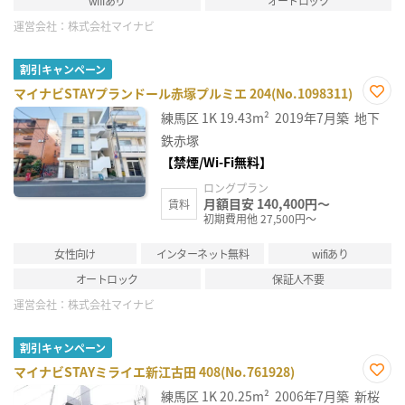
wifiあり
オートロック
運営会社：
株式会社マイナビ
割引キャンペーン
マイナビSTAYプランドール赤塚プルミエ 204(No.1098311)
お気
練馬区
1K
19.43m²
2019年7月築
地下
に入
り登
鉄赤塚
録
【禁煙/Wi-Fi無料】
ロングプラン
月額目安 140,400円～
賃料
初期費用他 27,500円～
女性向け
インターネット無料
wifiあり
オートロック
保証人不要
運営会社：
株式会社マイナビ
割引キャンペーン
マイナビSTAYミライエ新江古田 408(No.761928)
お気
練馬区
1K
20.25m²
2006年7月築
新桜
に入