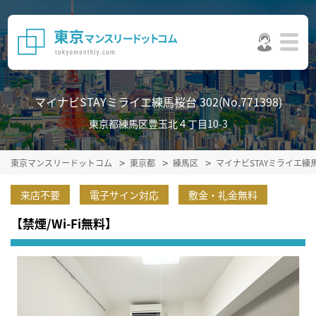
マイナビSTAYミライエ練馬桜台 302(No.771398)
東京都練馬区豊玉北４丁目10-3
東京マンスリードットコム
東京都
練馬区
マイナビSTAYミライエ
来店不要
電子サイン対応
敷金・礼金無料
【禁煙/Wi-Fi無料】