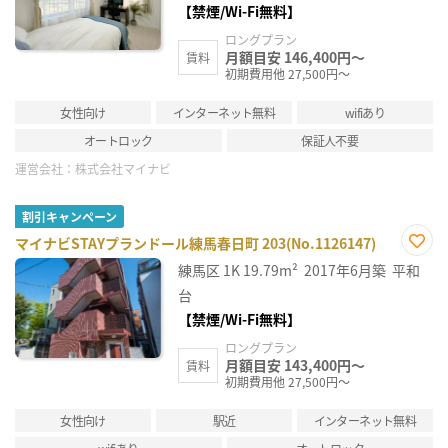
【禁煙/Wi-Fi無料】
ロングプラン
月額目安 146,400円～
賃料
初期費用他 27,500円～
女性向け
インターネット無料
wifiあり
オートロック
保証人不要
運営会社：
株式会社マイナビ
割引キャンペーン
マイナビSTAYプランドール練馬春日町 203(No.1126147)
お気
練馬区
1K
19.79m²
2017年6月築
平和
に入
り登
台
録
【禁煙/Wi-Fi無料】
ロングプラン
月額目安 143,400円～
賃料
初期費用他 27,500円～
女性向け
駅近
インターネット無料