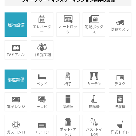
建物設備
エレベータ
オートロッ
宅配ボック
防犯カメラ
ー
ク
ス
TVドアホン
ゴミ捨て場
部屋設備
ベッド
椅子
カーテン
デスク
電子レンジ
テレビ
冷蔵庫
掃除機
洗濯機
ポット･ケ
バス･トイ
ガスコンロ
エアコン
洋式トイレ
トル
レ別