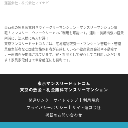
運営会社：
株式会社マイナビ
東京都の家具家電付きウィークリーマンション・マンスリーマンション情
報！マンスリー＋ウィークリーでのご利用も可能です。連泊・長期出張の経費
削減に、法人様にも大好評！
東京マンスリードットコムには、宅地建物取引士・マンション管理士・管理
業務主任者など国家資格保有者が在籍している不動産管理会社や不動産オー
ナー直物件が掲載されています。寮・社宅として安心してご利用いただけま
す！家具家電付きで単身赴任にも便利です。
東京マンスリードットコム
東京の敷金・礼金無料マンスリーマンション
関連リンク
サイトマップ
利用規約
プライバシーポリシー
サイト運営会社
掲載のお問い合わせ