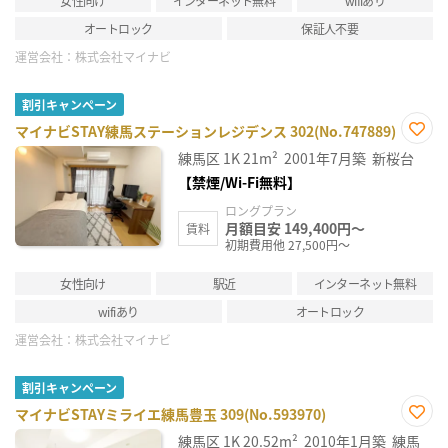
女性向け
インターネット無料
wifiあり
オートロック
保証人不要
運営会社：
株式会社マイナビ
割引キャンペーン
マイナビSTAY練馬ステーションレジデンス 302(No.747889)
お気
練馬区
1K
21m²
2001年7月築
新桜台
に入
り登
【禁煙/Wi-Fi無料】
録
ロングプラン
月額目安 149,400円～
賃料
初期費用他 27,500円～
女性向け
駅近
インターネット無料
wifiあり
オートロック
運営会社：
株式会社マイナビ
割引キャンペーン
マイナビSTAYミライエ練馬豊玉 309(No.593970)
お気
練馬区
1K
20.52m²
2010年1月築
練馬