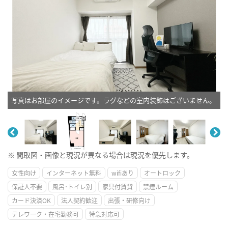
写真はお部屋のイメージです。ラグなどの室内装飾はございません。
※ 間取図・画像と現況が異なる場合は現況を優先します。
女性向け
インターネット無料
wifiあり
オートロック
保証人不要
風呂･トイレ別
家具付賃貸
禁煙ルーム
カード決済OK
法人契約歓迎
出張・研修向け
テレワーク・在宅勤務可
特急対応可