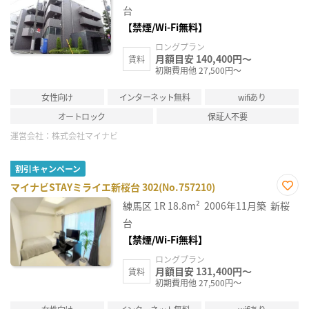
り登
台
録
【禁煙/Wi-Fi無料】
ロングプラン
月額目安 140,400円～
賃料
初期費用他 27,500円～
女性向け
インターネット無料
wifiあり
オートロック
保証人不要
運営会社：
株式会社マイナビ
割引キャンペーン
マイナビSTAYミライエ新桜台 302(No.757210)
お気
練馬区
1R
18.8m²
2006年11月築
新桜
に入
り登
台
録
【禁煙/Wi-Fi無料】
ロングプラン
月額目安 131,400円～
賃料
初期費用他 27,500円～