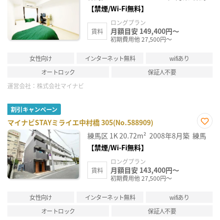
に入
り登
【禁煙/Wi-Fi無料】
録
ロングプラン
月額目安 149,400円～
賃料
初期費用他 27,500円～
女性向け
インターネット無料
wifiあり
オートロック
保証人不要
運営会社：
株式会社マイナビ
割引キャンペーン
マイナビSTAYミライエ中村橋 305(No.588909)
お気
練馬区
1K
20.72m²
2008年8月築
練馬
に入
り登
【禁煙/Wi-Fi無料】
録
ロングプラン
月額目安 143,400円～
賃料
初期費用他 27,500円～
女性向け
インターネット無料
wifiあり
オートロック
保証人不要