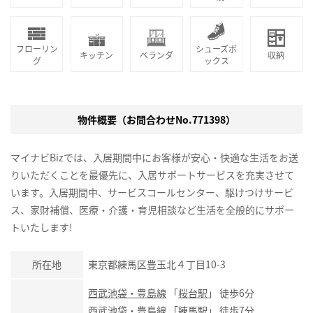
フローリン
シューズボ
キッチン
ベランダ
収納
グ
ックス
物件概要（お問合わせNo.771398）
マイナビBizでは、入居期間中にお客様が安心・快適な生活をお送
りいただくことを最優先に、入居サポートサービスを充実させて
います。入居期間中、サービスコールセンター、駆けつけサービ
ス、家財補償、医療・介護・育児相談など生活を全般的にサポー
トいたします!
所在地
東京都練馬区豊玉北４丁目10-3
西武池袋・豊島線
「
桜台駅
」 徒歩6分
西武池袋・豊島線
「
練馬駅
」 徒歩7分