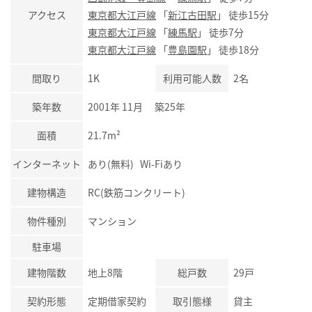
アクセス
東京都大江戸線
「
新江古田駅
」 徒歩15分
東京都大江戸線
「
練馬駅
」 徒歩7分
東京都大江戸線
「
豊島園駅
」 徒歩18分
間取り
1K
利用可能人数
2名
築年数
2001年 11月 築25年
面積
21.7m²
インターネット
あり(無料) Wi-Fiあり
建物構造
RC(鉄筋コンクリート)
物件種別
マンション
駐車場
建物階数
地上8階
総戸数
29戸
契約形態
定期借家契約
取引態様
貸主