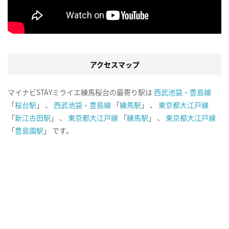
アクセスマップ
マイナビSTAYミライエ練馬桜台の最寄り駅は
西武池袋・豊島線
「
桜台駅
」 、
西武池袋・豊島線
「
練馬駅
」 、
東京都大江戸線
「
新江古田駅
」 、
東京都大江戸線
「
練馬駅
」 、
東京都大江戸線
「
豊島園駅
」 です。