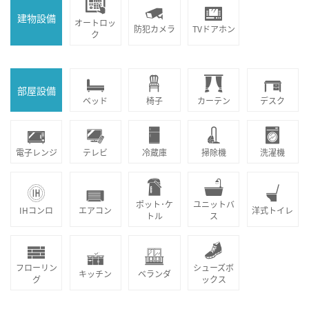
建物設備
オートロッ
防犯カメラ
TVドアホン
ク
部屋設備
ベッド
椅子
カーテン
デスク
電子レンジ
テレビ
冷蔵庫
掃除機
洗濯機
ポット･ケ
ユニットバ
IHコンロ
エアコン
洋式トイレ
トル
ス
フローリン
シューズボ
キッチン
ベランダ
グ
ックス