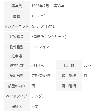
築年数
1993年 2月 築33年
面積
16.38m²
インターネット
なし Wi-Fiなし
建物構造
RC(鉄筋コンクリート)
物件種別
マンション
駐車場
建物階数
地上4階
総戸数
30戸
契約形態
定期借家契約
取引態様
貸主
部屋の向き
西
鍵の種類
ベッドタイプ
シングル
保証人
不要