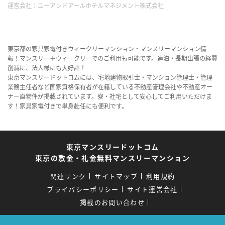
運営会社：
ユーアンドアールホテルマネジメント株式会社
東京都の家具家電付きウィークリーマンション・マンスリーマンション情
報！マンスリー＋ウィークリーでのご利用も可能です。連泊・長期出張の経費
削減に、法人様にも大好評！
東京マンスリードットコムには、宅地建物取引士・マンション管理士・管理
業務主任者など国家資格保有者が在籍している不動産管理会社や不動産オー
ナー直物件が掲載されています。寮・社宅として安心してご利用いただけま
す！家具家電付きで単身赴任にも便利です。
東京マンスリードットコム
東京の敷金・礼金無料マンスリーマンション
関連リンク
サイトマップ
利用規約
プライバシーポリシー
サイト運営会社
掲載のお問い合わせ