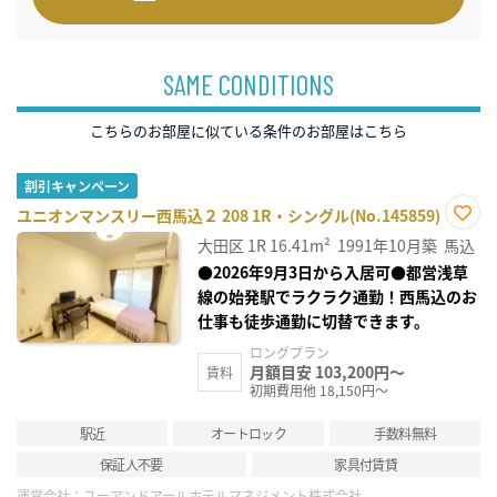
SAME CONDITIONS
こちらのお部屋に似ている条件のお部屋はこちら
割引キャンペーン
ユニオンマンスリー西馬込２ 208 1R・シングル(No.145859)
お気
大田区
1R
16.41m²
1991年10月築
馬込
に入
り登
●2026年9月3日から入居可●都営浅草
録
線の始発駅でラクラク通勤！西馬込のお
仕事も徒歩通勤に切替できます。
ロングプラン
月額目安 103,200円～
賃料
初期費用他 18,150円～
駅近
オートロック
手数料無料
保証人不要
家具付賃貸
運営会社：
ユーアンドアールホテルマネジメント株式会社