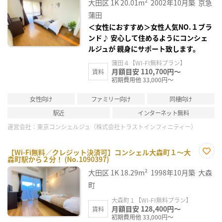
大田区
1K
20.01m²
2002年10月築
京急
り登
録
蒲田
＜女性におすすめ＞女性人気NO.１ブラ
ンド♪ 安心して住めるようにコンシェ
ルジュが 親身にサポート致します。
蒲田４【WI-FI無料プラン】
月額目安 110,700円～
賃料
初期費用他 33,000円～
女性向け
ファミリー向け
同棲向け
駅近
インターネット無料
運営会社：
東京コンシェルジュ（株式会社トラストインフィニティー）
【Wi-Fi無料／クレジット決済可】コンシェル大森町１～大
森町駅から２分！ (No.1090397)
お気
に入
大田区
1K
18.29m²
1998年10月築
大森
り登
録
町
大森町１【WI-FI無料プラン】
月額目安 128,400円～
賃料
初期費用他 33,000円～