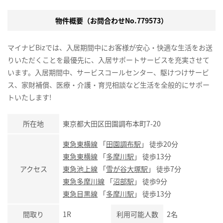
物件概要（お問合わせNo.779573）
マイナビBizでは、入居期間中にお客様が安心・快適な生活をお送
りいただくことを最優先に、入居サポートサービスを充実させて
います。入居期間中、サービスコールセンター、駆けつけサービ
ス、家財補償、医療・介護・育児相談など生活を全般的にサポー
トいたします!
所在地
東京都大田区田園調布本町7-20
東急東横線
「
田園調布駅
」 徒歩20分
東急東横線
「
多摩川駅
」 徒歩13分
アクセス
東急池上線
「
雪が谷大塚駅
」 徒歩7分
東急多摩川線
「
沼部駅
」 徒歩9分
東急目黒線
「
多摩川駅
」 徒歩13分
間取り
1R
利用可能人数
2名