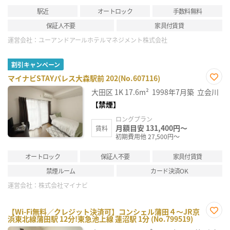
駅近
オートロック
手数料無料
保証人不要
家具付賃貸
運営会社：
ユーアンドアールホテルマネジメント株式会社
割引キャンペーン
マイナビSTAYパレス大森駅前 202(No.607116)
お気
大田区
1K
17.6m²
1998年7月築
立会川
に入
り登
【禁煙】
録
ロングプラン
月額目安 131,400円～
賃料
初期費用他 27,500円～
オートロック
保証人不要
家具付賃貸
禁煙ルーム
カード決済OK
運営会社：
株式会社マイナビ
【Wi-Fi無料／クレジット決済可】コンシェル蒲田４～JR京
浜東北線蒲田駅 12分!東急池上線 蓮沼駅 1分 (No.799519)
お気
に入