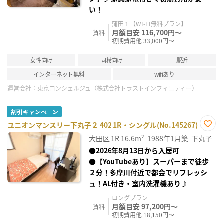
い！
蒲田１【WI-FI無料プラン】
月額目安 116,700円～
賃料
初期費用他 33,000円～
女性向け
同棲向け
駅近
インターネット無料
wifiあり
運営会社：
東京コンシェルジュ（株式会社トラストインフィニティー）
割引キャンペーン
ユニオンマンスリー下丸子２ 402 1R・シングル(No.145267)
お気
大田区
1R
16.6m²
1988年1月築
下丸子
に入
り登
●2026年8月13日から入居可
録
●【YouTubeあり】スーパーまで徒歩
２分！多摩川付近で都会でリフレッシ
ュ！AL付き・室内洗濯機あり♪
ロングプラン
月額目安 97,200円～
賃料
初期費用他 18,150円～