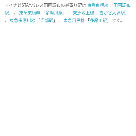
マイナビSTAYパレス田園調布の最寄り駅は
東急東横線
「
田園調布
駅
」 、
東急東横線
「
多摩川駅
」 、
東急池上線
「
雪が谷大塚駅
」
、
東急多摩川線
「
沼部駅
」 、
東急目黒線
「
多摩川駅
」 です。