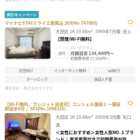
割引キャンペーン
マイナビSTAYミライエ西馬込 203(No.747895)
お気
大田区
1K
19.86m²
1999年7月築
池上
に入
り登
【禁煙/Wi-Fi無料】
録
ロングプラン
月額目安 134,400円～
賃料
初期費用他 27,500円～
女性向け
インターネット無料
wifiあり
オートロック
保証人不要
運営会社：
株式会社マイナビ
【Wi-Fi無料／クレジット決済可】コンシェル蒲田１～蒲田
駅徒歩8分♪ 503(No.1098335)
お気
に入
大田区
1K
19.86m²
2000年3月築
矢口
り登
録
渡
＜女性におすすめ＞女性人気NO.１ブラ
ンド♪ 家具家電付きで初期費用が安