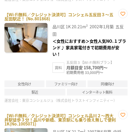
【Wi-Fi無料／クレジット決済可】コンシェル五反田３～五
反田駅近！ (No.801868)
お気
に入
品川区
1K
20.21m²
2002年1月築
五反
り登
録
田
＜女性におすすめ＞女性人気NO.１ブラ
ンド♪ 家具家電付きで初期費用が安
い！
五反田３【WI-FI無料プラン】
月額目安 158,700円～
賃料
初期費用他 33,000円～
女性向け
ファミリー向け
同棲向け
駅近
インターネット無料
運営会社：
東京コンシェルジュ（株式会社トラストインフィニティー）
【Wi-Fi無料／クレジット決済可】コンシェル品川２～西大
井駅徒歩３分！品川や新橋、東京駅にも乗り換え無しで便利
お気
1K(No.1005071)
に入
り登
品川区
1K
21.7m²
1997年6月築
中延