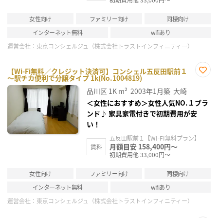
女性向け
ファミリー向け
同棲向け
インターネット無料
wifiあり
運営会社：
東京コンシェルジュ（株式会社トラストインフィニティー）
【Wi-Fi無料／クレジット決済可】コンシェル五反田駅前１
～駅チカ便利で分譲タイプ 1k(No.1004819)
お気
に入
品川区
1K
m²
2003年1月築
大崎
り登
録
＜女性におすすめ＞女性人気NO.１ブラ
ンド♪ 家具家電付きで初期費用が安
い！
五反田駅前１【WI-FI無料プラン】
月額目安 158,400円～
賃料
初期費用他 33,000円～
女性向け
ファミリー向け
同棲向け
インターネット無料
wifiあり
運営会社：
東京コンシェルジュ（株式会社トラストインフィニティー）