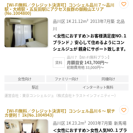
【Wi-Fi無料／クレジット決済可】コンシェル品川７～品川
駅・大崎駅・五反田駅にアクセス抜群の御殿山エリア
お気
(No.1004800)
に入
り登
品川区
1K
21.12m²
2013年7月築
北品
録
川
＜女性におすすめ＞お客様満足度NO.１
ブランド♪ 安心して住めるようにコン
シェルジュが 親身にサポート致します。
品川７【WI-FI無料プラン】
月額目安 143,700円～
賃料
初期費用他 33,000円～
女性向け
ファミリー向け
同棲向け
駅近
インターネット無料
運営会社：
東京コンシェルジュ（株式会社トラストインフィニティー）
【Wi-Fi無料／クレジット決済可】コンシェル品川６～ 駅チ
カ便利！ 1k(No.1004943)
お気
に入
品川区
1K
23.2m²
2003年7月築
新馬場
り登
録
＜女性におすすめ＞女性人気NO.１ブラ