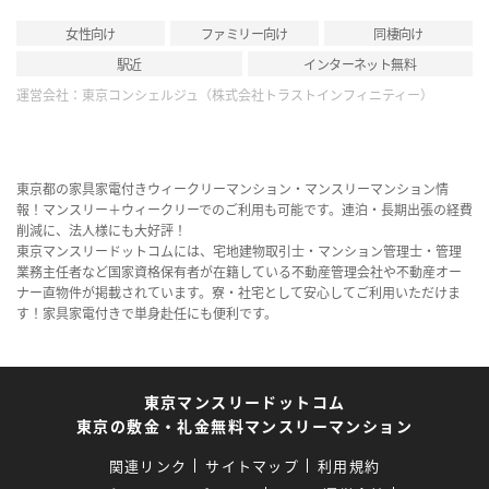
女性向け
ファミリー向け
同棲向け
駅近
インターネット無料
運営会社：
東京コンシェルジュ（株式会社トラストインフィニティー）
東京都の家具家電付きウィークリーマンション・マンスリーマンション情
報！マンスリー＋ウィークリーでのご利用も可能です。連泊・長期出張の経費
削減に、法人様にも大好評！
東京マンスリードットコムには、宅地建物取引士・マンション管理士・管理
業務主任者など国家資格保有者が在籍している不動産管理会社や不動産オー
ナー直物件が掲載されています。寮・社宅として安心してご利用いただけま
す！家具家電付きで単身赴任にも便利です。
東京マンスリードットコム
東京の敷金・礼金無料マンスリーマンション
関連リンク
サイトマップ
利用規約