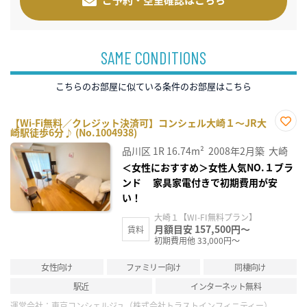
SAME CONDITIONS
こちらのお部屋に似ている条件のお部屋はこちら
【Wi-Fi無料／クレジット決済可】コンシェル大崎１～JR大
崎駅徒歩6分♪ (No.1004938)
お気
に入
品川区
1R
16.74m²
2008年2月築
大崎
り登
録
＜女性におすすめ＞女性人気NO.１ブラ
ンド 家具家電付きで初期費用が安
い！
大崎１【WI-FI無料プラン】
月額目安 157,500円～
賃料
初期費用他 33,000円～
女性向け
ファミリー向け
同棲向け
駅近
インターネット無料
運営会社：
東京コンシェルジュ（株式会社トラストインフィニティー）