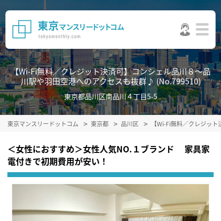
【Wi-Fi無料／クレジット決済可】コンシェル品川８～品
川駅や羽田空港へのアクセスも抜群♪ (No.799510)
東京都品川区南品川４丁目5-5
東京マンスリードットコム
東京都
品川区
【Wi-Fi無料／クレジ
＜女性におすすめ＞女性人気NO.１ブランド 家具家
電付きで初期費用が安い！