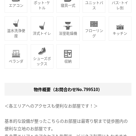
ポット･ケ
ユニットバ
バス･トイ
エアコン
寝具一式
トル
ス
レ別
温水洗浄便
フローリン
洋式トイレ
浴室乾燥機
キッチン
座
グ
シューズボ
ベランダ
収納
ックス
物件概要（お問合わせNo.799510）
＜各エリアへのアクセスも便利なお部屋です！＞
基本的な設備が整ったこちらのお部屋は最寄り駅まで徒歩圏内の
便利な立地のお部屋です。