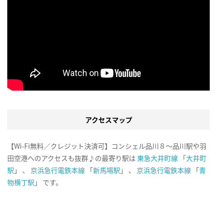
アクセスマップ
【Wi-Fi無料／クレジット決済可】コンシェル品川８～品川駅や羽
田空港へのアクセスも抜群♪の最寄り駅は
東急大井町線
「
大井町
駅
」 、
京浜急行電鉄本線
「
新馬場駅
」 、
京浜急行電鉄本線
「
青
物横丁駅
」 です。