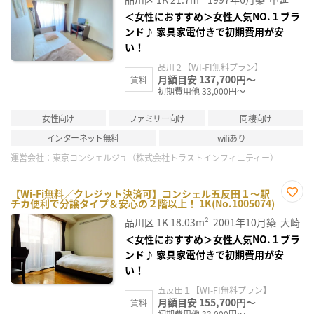
録
＜女性におすすめ＞女性人気NO.１ブラ
ンド♪ 家具家電付きで初期費用が安
い！
品川２【WI-FI無料プラン】
月額目安 137,700円～
賃料
初期費用他 33,000円～
女性向け
ファミリー向け
同棲向け
インターネット無料
wifiあり
運営会社：
東京コンシェルジュ（株式会社トラストインフィニティー）
【Wi-Fi無料／クレジット決済可】コンシェル五反田１～駅
チカ便利で分譲タイプ＆安心の２階以上！ 1K(No.1005074)
お気
に入
品川区
1K
18.03m²
2001年10月築
大崎
り登
録
＜女性におすすめ＞女性人気NO.１ブラ
ンド♪ 家具家電付きで初期費用が安
い！
五反田１【WI-FI無料プラン】
月額目安 155,700円～
賃料
初期費用他 33,000円～