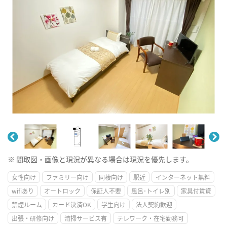
※ 間取図・画像と現況が異なる場合は現況を優先します。
女性向け
ファミリー向け
同棲向け
駅近
インターネット無料
wifiあり
オートロック
保証人不要
風呂･トイレ別
家具付賃貸
禁煙ルーム
カード決済OK
学生向け
法人契約歓迎
出張・研修向け
清掃サービス有
テレワーク・在宅勤務可