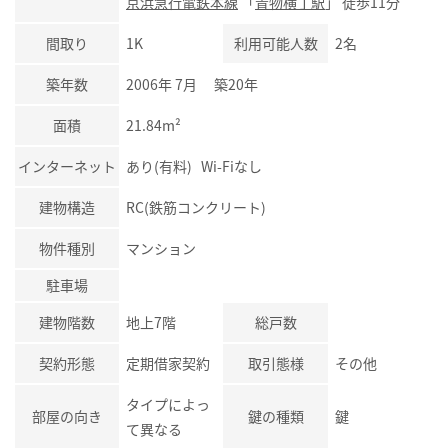
京浜急行電鉄本線
「
青物横丁駅
」 徒歩11分
間取り
1K
利用可能人数
2名
築年数
2006年 7月 築20年
面積
21.84m²
インターネット
あり(有料) Wi-Fiなし
建物構造
RC(鉄筋コンクリート)
物件種別
マンション
駐車場
建物階数
地上7階
総戸数
契約形態
定期借家契約
取引態様
その他
タイプによっ
部屋の向き
鍵の種類
鍵
て異なる