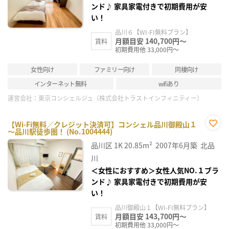
ンド♪ 家具家電付きで初期費用が安
い！
品川６【WI-FI無料プラン】
月額目安 140,700円～
賃料
初期費用他 33,000円～
女性向け
ファミリー向け
同棲向け
インターネット無料
wifiあり
運営会社：
東京コンシェルジュ（株式会社トラストインフィニティー）
【Wi-Fi無料／クレジット決済可】コンシェル品川御殿山１
～品川駅徒歩圏！ (No.1004444)
お気
に入
品川区
1K
20.85m²
2007年6月築
北品
り登
録
川
＜女性におすすめ＞女性人気NO.１ブラ
ンド♪ 家具家電付きで初期費用が安
い！
品川御殿山１【WI-FI無料プラン】
月額目安 143,700円～
賃料
初期費用他 33,000円～