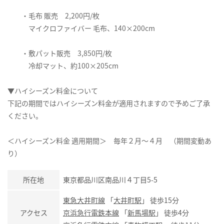
・毛布 販売 2,200円/枚
マイクロファイバー 毛布、140×200cm
・敷パット販売 3,850円/枚
冷却マット、約100×205cm
▼ハイシーズン料金について
下記の期間ではハイシーズン料金が適用されますので予めご了承
ください。
＜ハイシーズン料金 適用期間＞ 毎年２月～４月 （期間変動あ
り）
所在地
東京都品川区南品川４丁目5-5
東急大井町線
「
大井町駅
」 徒歩15分
アクセス
京浜急行電鉄本線
「
新馬場駅
」 徒歩4分