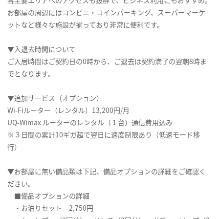
各主要エリアへのアクセスも抜群で、ビジネス利用にもおすすめ。
お部屋の周辺にはコンビニ・コインパーキング、スーパーマーケ
ットなど様々な施設が揃っており非常に便利です。
▼入退去時間について
ご入居時間はご契約日の0時から、ご退去は契約満了の翌朝8時ま
でとなります。
▼追加サービス（オプション）
Wi-Fiルーター（レンタル）13,200円/月
UQ-Wimax ルーターのレンタル（１台）通信費用込み
※３日間の累計10ギガ超で翌日に速度制限あり（低速モード移
行）
▼お部屋に無い備品類は下記、備品オプションの詳細をご確認く
ださい。
■備品オプションの詳細
・お泊りセット 2,750円