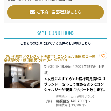
ご予約・空室確認はこちら
SAME CONDITIONS
こちらのお部屋に似ている条件のお部屋はこちら
【Wi-Fi無料／クレジット決済可】コンシェル飯田橋２～神
楽坂駅6分・飯田橋駅7分☆ (No.477499)
お気
に入
新宿区
1K
19.66m²
2001年6月築
神楽
り登
録
坂
＜女性におすすめ＞お客様満足度NO.１
ブランド 安心して住めるようにコン
シェルジュが 親身にサポート致します。
飯田橋２【WI-FI無料プラン】
月額目安 140,700円～
賃料
初期費用他 33,000円～