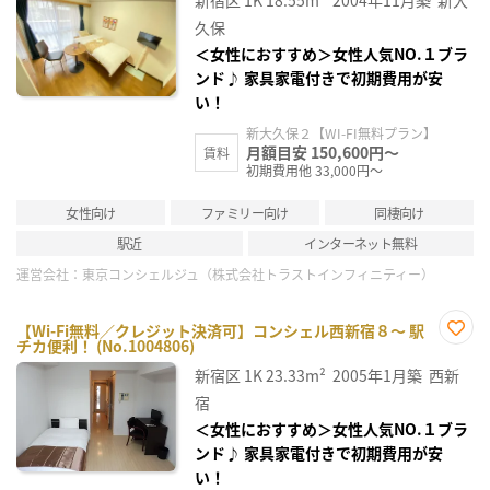
新宿区
1K
18.55m²
2004年11月築
新大
り登
録
久保
＜女性におすすめ＞女性人気NO.１ブラ
ンド♪ 家具家電付きで初期費用が安
い！
新大久保２【WI-FI無料プラン】
月額目安 150,600円～
賃料
初期費用他 33,000円～
女性向け
ファミリー向け
同棲向け
駅近
インターネット無料
運営会社：
東京コンシェルジュ（株式会社トラストインフィニティー）
【Wi-Fi無料／クレジット決済可】コンシェル西新宿８～ 駅
チカ便利！ (No.1004806)
お気
に入
新宿区
1K
23.33m²
2005年1月築
西新
り登
録
宿
＜女性におすすめ＞女性人気NO.１ブラ
ンド♪ 家具家電付きで初期費用が安
い！