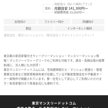
西新宿８【WI-FI無料プラン】
月額目安 141,300円～
賃料
初期費用他 33,000円～
女性向け
ファミリー向け
同棲向け
駅近
インターネット無料
運営会社：
東京コンシェルジュ（株式会社トラストインフィニティー）
東京都の家具家電付きウィークリーマンション・マンスリーマンション情
報！マンスリー＋ウィークリーでのご利用も可能です。連泊・長期出張の経費
削減に、法人様にも大好評！
東京マンスリードットコムには、宅地建物取引士・マンション管理士・管理
業務主任者など国家資格保有者が在籍している不動産管理会社や不動産オー
ナー直物件が掲載されています。寮・社宅として安心してご利用いただけま
す！家具家電付きで単身赴任にも便利です。
東京マンスリードットコム