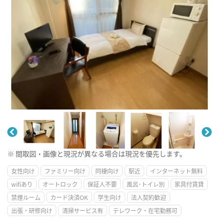
※ 間取図・画像と現況が異なる場合は現況を優先します。
女性向け
ファミリー向け
同棲向け
駅近
インターネット無料
wifiあり
オートロック
保証人不要
風呂･トイレ別
家具付賃貸
禁煙ルーム
カード決済OK
学生向け
法人契約歓迎
出張・研修向け
清掃サービス有
テレワーク・在宅勤務可