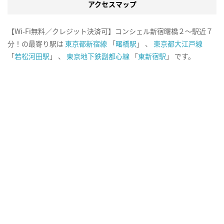
アクセスマップ
【Wi-Fi無料／クレジット決済可】コンシェル新宿曙橋２～駅近７
分！の最寄り駅は
東京都新宿線
「
曙橋駅
」 、
東京都大江戸線
「
若松河田駅
」 、
東京地下鉄副都心線
「
東新宿駅
」 です。