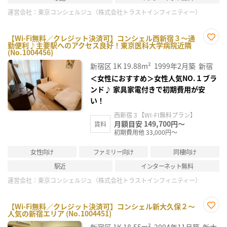
運営会社：
東京コンシェルジュ（株式会社トラストインフィニティー）
【Wi-Fi無料／クレジット決済可】コンシェル西新宿３～通
勤便利♪主要駅へのアクセス良好！東京医科大学病院近隣
お気
(No.1004456)
に入
り登
新宿区
1K
19.88m²
1999年2月築
新宿
録
＜女性におすすめ＞女性人気NO.１ブラ
ンド♪ 家具家電付きで初期費用が安
い！
西新宿３【WI-FI無料プラン】
月額目安 149,700円～
賃料
初期費用他 33,000円～
女性向け
ファミリー向け
同棲向け
駅近
インターネット無料
運営会社：
東京コンシェルジュ（株式会社トラストインフィニティー）
【Wi-Fi無料／クレジット決済可】コンシェル新大久保２～
人気の新宿エリア (No.1004451)
お気
に入