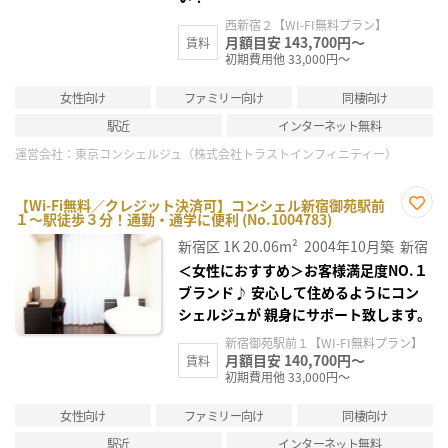
西新宿２【WI-FI無料プラン】
月額目安 143,700円～
賃料
初期費用他 33,000円～
女性向け
ファミリー向け
同棲向け
駅近
インターネット無料
運営会社：
東京コンシェルジュ（株式会社トラストインフィニティー）
【Wi-Fi無料／クレジット決済可】コンシェル新宿御苑駅前
１～駅徒歩３分！通勤・通学に便利 (No.1004783)
お気
に入
新宿区
1K
20.06m²
2004年10月築
新宿
り登
録
＜女性におすすめ＞お客様満足度NO.１
ブランド♪ 安心して住めるようにコン
シェルジュが 親身にサポート致します。
新宿御苑駅前１【WI-FI無料プラン】
月額目安 140,700円～
賃料
初期費用他 33,000円～
女性向け
ファミリー向け
同棲向け
駅近
インターネット無料