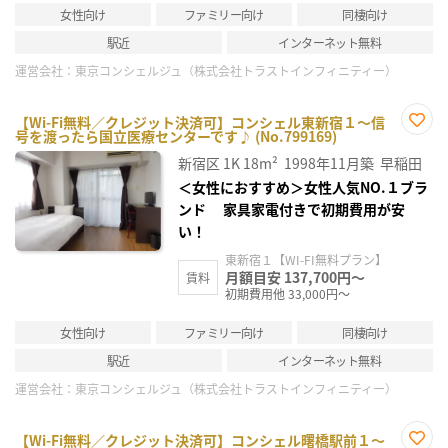
女性向け
ファミリー向け
同棲向け
駅近
インターネット無料
運営会社：
東京コンシェルジュ（株式会社トラストインフィニティー）
【Wi-Fi無料／クレジット決済可】コンシェル東新宿１～信
号を渡ったら国立医療センターです♪ (No.799169)
お気
に入
新宿区
1K
18m²
1998年11月築
早稲田
り登
録
＜女性におすすめ＞女性人気NO.１ブラ
ンド 家具家電付きで初期費用が安
い！
東新宿１【WI-FI無料プラン】
月額目安 137,700円～
賃料
初期費用他 33,000円～
女性向け
ファミリー向け
同棲向け
駅近
インターネット無料
運営会社：
東京コンシェルジュ（株式会社トラストインフィニティー）
【Wi-Fi無料／クレジット決済可】コンシェル曙橋駅前１～