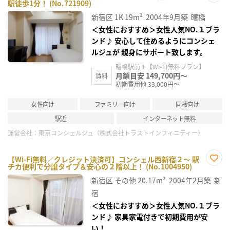
駅徒歩1分！ (No.721909)
お気
に入
新宿区
1K
19m²
2004年9月築
曙橋
り登
録
＜女性におすすめ＞女性人気NO.１ブラ
ンド♪ 安心して住めるようにコンシェ
ルジュが 親身にサポート致します。
曙橋駅前１【WI-FI無料プラン】
月額目安 149,700円～
賃料
初期費用他 33,000円～
女性向け
ファミリー向け
同棲向け
駅近
インターネット無料
運営会社：
東京コンシェルジュ（株式会社トラストインフィニティー）
【Wi-Fi無料／クレジット決済可】コンシェル西新宿２～ 駅
チカ便利で分譲タイプ＆安心の２階以上！ (No.1004950)
お気
に入
新宿区
その他
20.17m²
2004年2月築
新
り登
録
宿
＜女性におすすめ＞女性人気NO.１ブラ
ンド♪ 家具家電付きで初期費用が安
い！