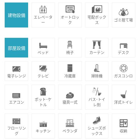
建物設備
エレベータ
オートロッ
宅配ボック
ゴミ捨て場
ー
ク
ス
部屋設備
ベッド
椅子
カーテン
デスク
電子レンジ
テレビ
冷蔵庫
掃除機
ガスコンロ
ポット･ケ
バス･トイ
エアコン
寝具一式
洋式トイレ
トル
レ別
フローリン
シューズボ
キッチン
ベランダ
収納
グ
ックス