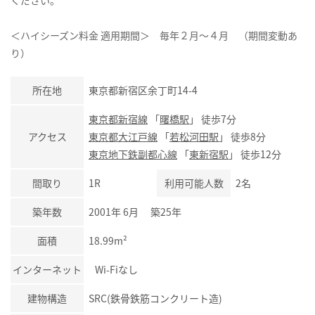
ください。
＜ハイシーズン料金 適用期間＞ 毎年２月～４月 （期間変動あ
り）
所在地
東京都新宿区余丁町14-4
東京都新宿線
「
曙橋駅
」 徒歩7分
アクセス
東京都大江戸線
「
若松河田駅
」 徒歩8分
東京地下鉄副都心線
「
東新宿駅
」 徒歩12分
間取り
1R
利用可能人数
2名
築年数
2001年 6月 築25年
面積
18.99m²
インターネット
Wi-Fiなし
建物構造
SRC(鉄骨鉄筋コンクリート造)