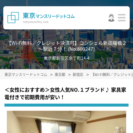
【Wi-Fi無料／クレジット決済可】コンシェル新宿曙橋２
～駅近７分！ (No.800247)
東京都新宿区余丁町14-4
東京マンスリードットコム
東京都
新宿区
【Wi-Fi無料／クレジ
＜女性におすすめ＞女性人気NO.１ブランド♪ 家具家
電付きで初期費用が安い！