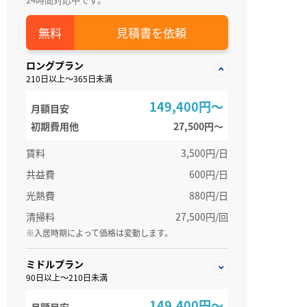
見積書を依頼
ロングプラン
210日以上～365日未満
149,400円～
月額目安
初期費用他
27,500円〜
賃料
3,500円/日
共益費
600円/日
光熱費
880円/日
清掃料
27,500円/回
※入居時期によって価格は変動します。
ミドルプラン
90日以上～210日未満
149,400円～
月額目安