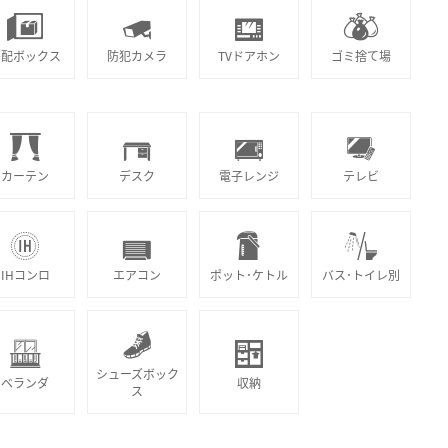
宅配ボックス
防犯カメラ
TVドアホン
ゴミ捨て場
カーテン
デスク
電子レンジ
テレビ
IHコンロ
エアコン
ポット･ケトル
バス･トイレ別
シューズボック
ベランダ
収納
ス