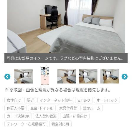
写真はお部屋のイメージです。ラグなどの室内装飾はございません。
※ 間取図・画像と現況が異なる場合は現況を優先します。
女性向け
駅近
インターネット無料
wifiあり
オートロック
保証人不要
風呂･トイレ別
家具付賃貸
禁煙ルーム
カード決済OK
法人契約歓迎
出張・研修向け
テレワーク・在宅勤務可
特急対応可