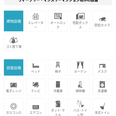
建物設備
エレベータ
オートロッ
宅配ボック
防犯カメラ
ー
ク
ス
ゴミ捨て場
部屋設備
ベッド
椅子
カーテン
デスク
電子レンジ
テレビ
冷蔵庫
掃除機
洗濯機
ポット･ケ
バス･トイ
ガスコンロ
エアコン
洋式トイレ
トル
レ別