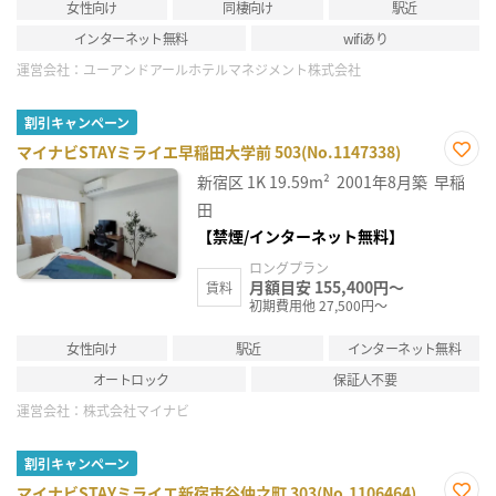
女性向け
同棲向け
駅近
インターネット無料
wifiあり
運営会社：
ユーアンドアールホテルマネジメント株式会社
割引キャンペーン
マイナビSTAYミライエ早稲田大学前 503(No.1147338)
お気
新宿区
1K
19.59m²
2001年8月築
早稲
に入
り登
田
録
【禁煙/インターネット無料】
ロングプラン
月額目安 155,400円～
賃料
初期費用他 27,500円～
女性向け
駅近
インターネット無料
オートロック
保証人不要
運営会社：
株式会社マイナビ
割引キャンペーン
マイナビSTAYミライエ新宿市谷仲之町 303(No.1106464)