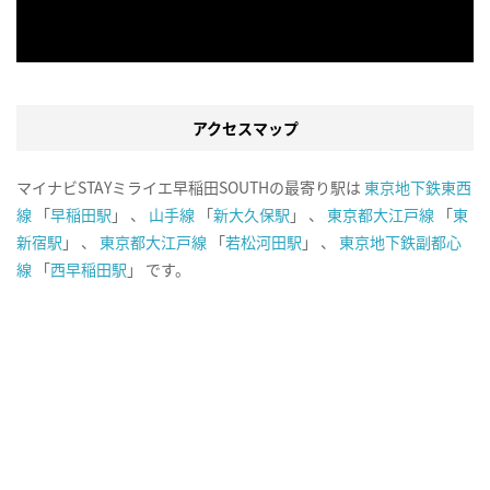
アクセスマップ
マイナビSTAYミライエ早稲田SOUTHの最寄り駅は
東京地下鉄東西
線
「
早稲田駅
」 、
山手線
「
新大久保駅
」 、
東京都大江戸線
「
東
新宿駅
」 、
東京都大江戸線
「
若松河田駅
」 、
東京地下鉄副都心
線
「
西早稲田駅
」 です。