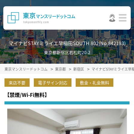
マイナビSTAYミライエ早稲田SOUTH 802(No.842193)
東京都新宿区若松町20-2
東京マンスリードットコム
東京都
新宿区
マイナビSTAYミライエ早
来店不要
電子サイン対応
敷金・礼金無料
【禁煙/Wi-Fi無料】