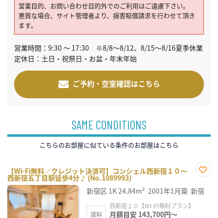
営業目的、お問い合わせ目的外でのご利用はご遠慮下さい。
悪質な場合、サイト管理者より、損害賠償請求を行わせて頂き
ます。
営業時間：9:30 ～ 17:30 ※8/8～8/12、8/15～8/16夏季休業
定休日：土日・祝祭日・お盆・年末年始
ご予約・空室確認はこちら
SAME CONDITIONS
こちらのお部屋に似ている条件のお部屋はこちら
【Wi-Fi無料／クレジット決済可】コンシェル西新宿１０～
西新宿五丁目駅徒歩4分♪ (No.1089993)
お気
に入
新宿区
1K
24.84m²
2001年1月築
新宿
り登
録
西新宿１０【WI-FI無料プラン】
月額目安 143,700円～
賃料