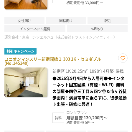
初期費用他 33,000円～
女性向け
同棲向け
駅近
インターネット無料
wifiあり
運営会社：
東京コンシェルジュ（株式会社トラストインフィニティー）
割引キャンペーン
ユニオンマンスリー新宿曙橋１ 303 1K・セミダブル
(No.145340)
お気
に入
新宿区
1K
20.25m²
1998年4月築
曙橋
り登
録
●2026年9月4日から入居可●◆インタ
ーネット固定回線（有線・Wi-Fi）無料
の部屋◆四谷三丁目＆四ツ谷＆市ヶ谷徒
歩圏内！満員電車に乗らずに、徒歩通勤
♪出張・研修に最適！
ロングプラン
月額目安 130,200円～
賃料
初期費用他 0円～