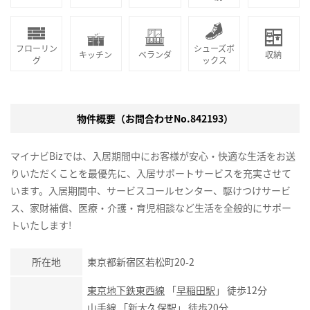
フローリン
シューズボ
キッチン
ベランダ
収納
グ
ックス
物件概要（お問合わせNo.842193）
マイナビBizでは、入居期間中にお客様が安心・快適な生活をお送
りいただくことを最優先に、入居サポートサービスを充実させて
います。入居期間中、サービスコールセンター、駆けつけサービ
ス、家財補償、医療・介護・育児相談など生活を全般的にサポー
トいたします!
所在地
東京都新宿区若松町20-2
東京地下鉄東西線
「
早稲田駅
」 徒歩12分
山手線
「
新大久保駅
」 徒歩20分