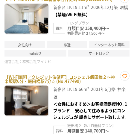
お気
新宿区
1K
19.11m²
2006年12月築
曙橋
に入
り登
【禁煙/Wi-Fi無料】
録
ロングプラン
月額目安 158,400円～
賃料
初期費用他 27,500円～
女性向け
駅近
インターネット無料
wifiあり
オートロック
運営会社：
株式会社マイナビ
【Wi-Fi無料／クレジット決済可】コンシェル飯田橋２～神
楽坂駅6分・飯田橋駅7分☆ (No.477499)
お気
に入
新宿区
1K
19.66m²
2001年6月築
神楽
り登
録
坂
＜女性におすすめ＞お客様満足度NO.１
ブランド 安心して住めるようにコン
シェルジュが 親身にサポート致します。
飯田橋２【WI-FI無料プラン】
月額目安 140,700円～
賃料