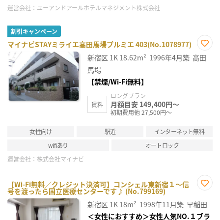
運営会社：
ユーアンドアールホテルマネジメント株式会社
割引キャンペーン
マイナビSTAYミライエ高田馬場プルミエ 403(No.1078977)
お気
新宿区
1K
18.62m²
1996年4月築
高田
に入
り登
馬場
録
【禁煙/Wi-Fi無料】
ロングプラン
月額目安 149,400円～
賃料
初期費用他 27,500円～
女性向け
駅近
インターネット無料
wifiあり
オートロック
運営会社：
株式会社マイナビ
【Wi-Fi無料／クレジット決済可】コンシェル東新宿１～信
号を渡ったら国立医療センターです♪ (No.799169)
お気
に入
新宿区
1K
18m²
1998年11月築
早稲田
り登
録
＜女性におすすめ＞女性人気NO.１ブラ