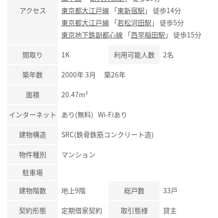
アクセス
東京都大江戸線
「
東新宿駅
」 徒歩14分
東京都大江戸線
「
若松河田駅
」 徒歩5分
東京地下鉄副都心線
「
西早稲田駅
」 徒歩15分
間取り
1K
利用可能人数
2名
築年数
2000年 3月 築26年
面積
20.47m²
インターネット
あり(無料) Wi-Fiあり
建物構造
SRC(鉄骨鉄筋コンクリート造)
物件種別
マンション
駐車場
建物階数
地上9階
総戸数
33戸
契約形態
定期借家契約
取引態様
貸主