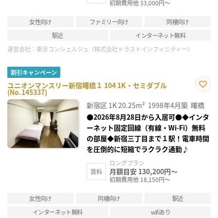
初期費用他 33,000円～
女性向け
ファミリー向け
同棲向け
駅近
インターネット無料
運営会社：
東京コンシェルジュ（株式会社トラストインフィニティー）
割引キャンペーン
ユニオンマンスリー新宿曙橋１ 104 1K・セミダブル
(No.145337)
お気
に入
新宿区
1K
20.25m²
1998年4月築
曙橋
り登
録
●2026年8月28日から入居可●◆インタ
ーネット固定回線（有線・Wi-Fi）無料
の部屋◆新宿三丁目まで１駅！電車時間
を圧倒的に短縮でラクラク通勤♪
ロングプラン
月額目安 130,200円～
賃料
初期費用他 18,150円～
女性向け
同棲向け
駅近
インターネット無料
wifiあり