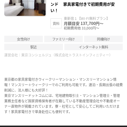
ンド 家具家電付きで初期費用が安
い！
東新宿１【WI-FI無料プラン】
月額目安 137,700円～
賃料
初期費用他 33,000円～
女性向け
ファミリー向け
同棲向け
駅近
インターネット無料
運営会社：
東京コンシェルジュ（株式会社トラストインフィニティー）
東京都の家具家電付きウィークリーマンション・マンスリーマンション情
報！マンスリー＋ウィークリーでのご利用も可能です。連泊・長期出張の経費
削減に、法人様にも大好評！
東京マンスリードットコムには、宅地建物取引士・マンション管理士・管理
業務主任者など国家資格保有者が在籍している不動産管理会社や不動産オー
ナー直物件が掲載されています。寮・社宅として安心してご利用いただけま
す！家具家電付きで単身赴任にも便利です。