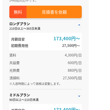
24時間対応中です。
見積書を依頼
ロングプラン
210日以上～365日未満
173,400円～
月額目安
初期費用他
27,500円〜
賃料
4,300円/日
共益費
600円/日
光熱費
880円/日
清掃料
27,500円/回
※入居時期によって価格は変動します。
ミドルプラン
90日以上～210日未満
173,400円～