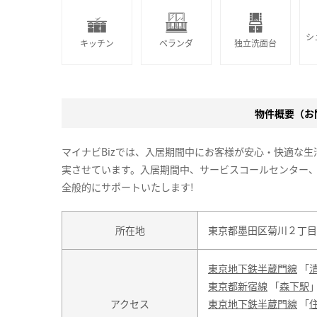
シ
キッチン
ベランダ
独立洗面台
物件概要（お問
マイナビBizでは、入居期間中にお客様が安心・快適な
実させています。入居期間中、サービスコールセンター
全般的にサポートいたします!
所在地
東京都墨田区菊川２丁目
東京地下鉄半蔵門線
「
東京都新宿線
「
森下駅
」
アクセス
東京地下鉄半蔵門線
「