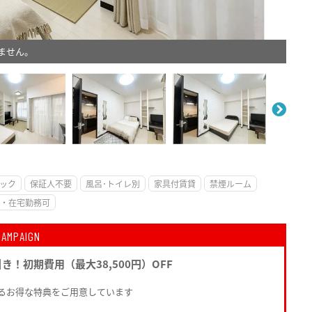
ません。
。
ック
保証人不要
風呂･トイレ別
家具付賃貸
禁煙ルーム
・在宅勤務可
CAMPAIGN
引き！初期費用（最大38,500円）OFF
るお得な特典をご用意しています