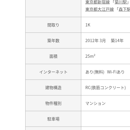
東京都新宿線
「
菊川駅
東京都大江戸線
「
森下
間取り
1K
築年数
2012年 3月 築14年
面積
25m²
インターネット
あり(無料) Wi-Fiあり
建物構造
RC(鉄筋コンクリート)
物件種別
マンション
駐車場