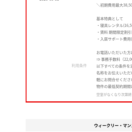
＼初期費用最大38,5
基本特典として
・寝具レンタル(16,5
・賃料 期間限定割引
・入居サポート費用(1
お電話いただいた方は
⇒ 事務手数料（22,
利用条件
以下すべての条件を
名称をお伝えいただ
軽にお問合せくださ
物件の最低契約期間
空室がなくなり次第終
ウィークリー・マン