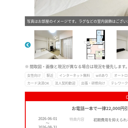
写真はお部屋のイメージです。ラグなどの室内装飾はござい
※ 間取図・画像と現況が異なる場合は現況を優先します
女性向け
駅近
インターネット無料
wifiあり
オートロ
カード決済OK
法人契約歓迎
出張・研修向け
テレワーク
お電話一本で一律22,000円
2026-06-01
特典内容
初期費用を抑えられ
～
2026-08-31