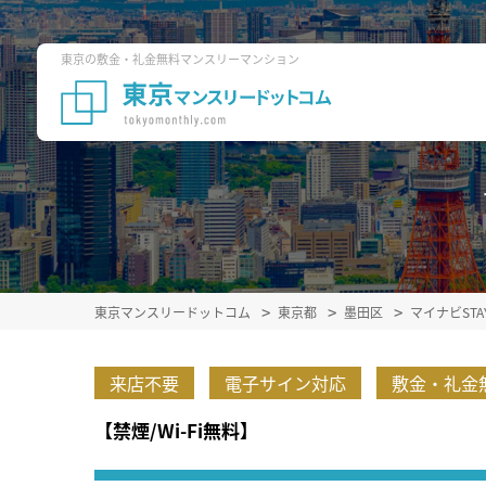
東京の敷金・礼金無料マンスリーマンション
東京マンスリードットコム
東京都
墨田区
マイナビST
来店不要
電子サイン対応
敷金・礼金
【禁煙/Wi-Fi無料】