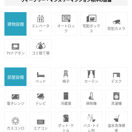
建物設備
エレベータ
オートロッ
宅配ボック
防犯カメラ
ー
ク
ス
TVドアホン
ゴミ捨て場
部屋設備
ベッド
椅子
カーテン
デスク
電子レンジ
テレビ
冷蔵庫
掃除機
洗濯機
ポット･ケ
バス･トイ
温水洗浄便
ガスコンロ
エアコン
トル
レ別
座