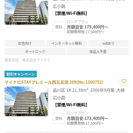
に入
り登
広小路
録
【禁煙/Wi-Fi無料】
ロングプラン
月額目安 179,400円～
賃料
初期費用他 27,500円～
女性向け
インターネット無料
wifiあり
オートロック
保証人不要
運営会社：
株式会社マイナビ
割引キャンペーン
マイナビSTAYプレミール西五反田 209(No.1300752)
お気
品川区
1K
21.38m²
2006年9月築
大崎
に入
り登
広小路
録
【禁煙/Wi-Fi無料】
ロングプラン
月額目安 173,400円～
賃料
初期費用他 27,500円～