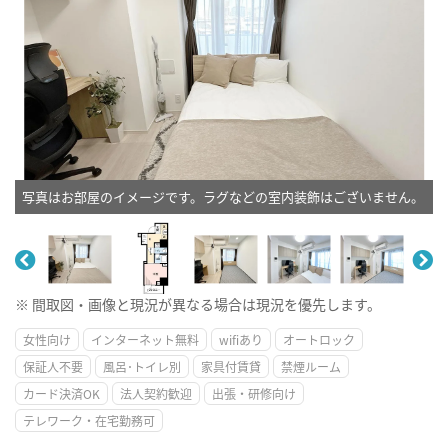
写真はお部屋のイメージです。ラグなどの室内装飾はございません。
※ 間取図・画像と現況が異なる場合は現況を優先します。
女性向け
インターネット無料
wifiあり
オートロック
保証人不要
風呂･トイレ別
家具付賃貸
禁煙ルーム
カード決済OK
法人契約歓迎
出張・研修向け
テレワーク・在宅勤務可