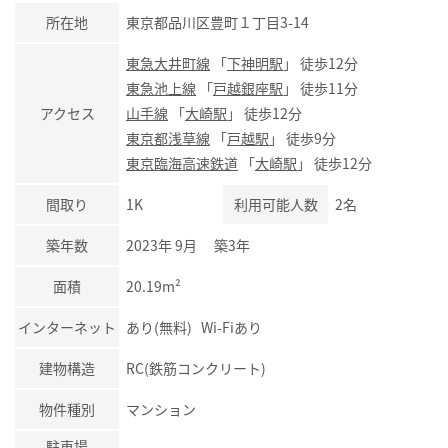
所在地
東京都品川区豊町１丁目3-14
東急大井町線
「
下神明駅
」 徒歩12分
東急池上線
「
戸越銀座駅
」 徒歩11分
アクセス
山手線
「
大崎駅
」 徒歩12分
東京都浅草線
「
戸越駅
」 徒歩9分
東京臨海高速鉄道
「
大崎駅
」 徒歩12分
間取り
1K
利用可能人数
2名
築年数
2023年 9月 築3年
面積
20.19m²
インターネット
あり(無料) Wi-Fiあり
建物構造
RC(鉄筋コンクリート)
物件種別
マンション
駐車場