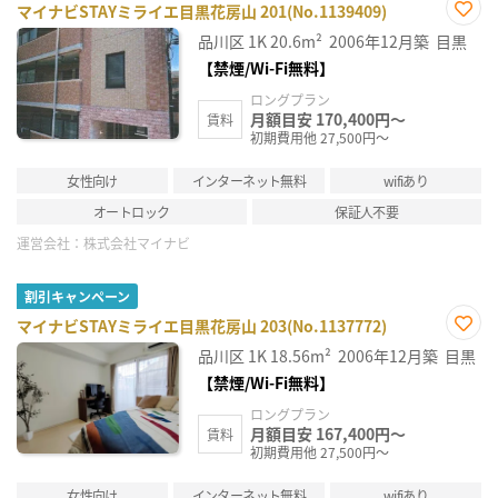
マイナビSTAYミライエ目黒花房山 201(No.1139409)
お気
品川区
1K
20.6m²
2006年12月築
目黒
に入
り登
【禁煙/Wi-Fi無料】
録
ロングプラン
月額目安 170,400円～
賃料
初期費用他 27,500円～
女性向け
インターネット無料
wifiあり
オートロック
保証人不要
運営会社：
株式会社マイナビ
割引キャンペーン
マイナビSTAYミライエ目黒花房山 203(No.1137772)
お気
品川区
1K
18.56m²
2006年12月築
目黒
に入
り登
【禁煙/Wi-Fi無料】
録
ロングプラン
月額目安 167,400円～
賃料
初期費用他 27,500円～
女性向け
インターネット無料
wifiあり