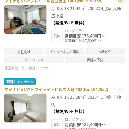
マイナビSTAYプレミール西五反田 1001(No.1087784)
お気
品川区
1K
21.93m²
2006年9月築
大崎
に入
り登
広小路
録
【禁煙/Wi-Fi無料】
ロングプラン
月額目安 176,400円～
賃料
初期費用他 27,500円～
女性向け
インターネット無料
wifiあり
オートロック
保証人不要
運営会社：
株式会社マイナビ
割引キャンペーン
マイナビSTAYトワイライトヒルズ大崎 402(No.1047852)
お気
品川区
1K
23.28m²
2025年1月築
下神
に入
り登
明
録
【禁煙/Wi-Fi無料】
ロングプラン
月額目安 182,400円～
賃料