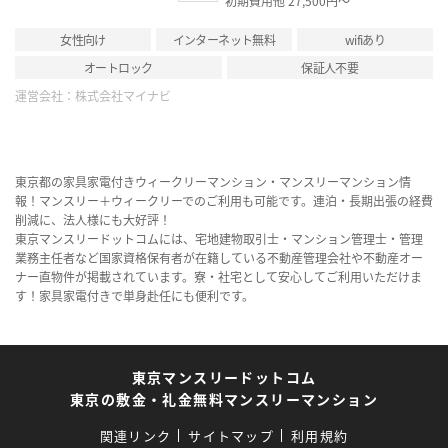
初期費用他 27,500円～
女性向け
インターネット無料
wifiあり
オートロック
保証人不要
運営会社：
株式会社マイナビ
東京都の家具家電付きウィークリーマンション・マンスリーマンション情
報！マンスリー＋ウィークリーでのご利用も可能です。連泊・長期出張の経費
削減に、法人様にも大好評！
東京マンスリードットコムには、宅地建物取引士・マンション管理士・管理
業務主任者など国家資格保有者が在籍している不動産管理会社や不動産オー
ナー直物件が掲載されています。寮・社宅として安心してご利用いただけま
す！家具家電付きで単身赴任にも便利です。
東京マンスリードットコム
東京の敷金・礼金無料マンスリーマンション
関連リンク
サイトマップ
利用規約