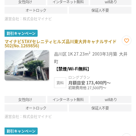
女性向け
インターネット無料
wifiあり
オートロック
保証人不要
運営会社：
株式会社マイナビ
割引キャンペーン
マイナビSTAYセレニティヒルズ品川東大井キャナルサイド
502(No.1269856)
お気
に入
品川区
1K
27.23m²
2003年3月築
大井
り登
録
町
【禁煙/Wi-Fi無料】
ロングプラン
月額目安 173,400円～
賃料
初期費用他 27,500円～
女性向け
インターネット無料
wifiあり
オートロック
保証人不要
運営会社：
株式会社マイナビ
割引キャンペーン