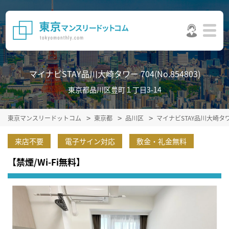
マイナビSTAY品川大崎タワー 704(No.854803)
東京都品川区豊町１丁目3-14
東京マンスリードットコム
東京都
品川区
マイナビSTAY品川大崎タ
来店不要
電子サイン対応
敷金・礼金無料
【禁煙/Wi-Fi無料】