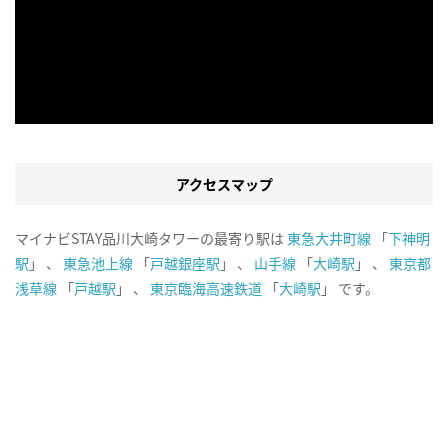
アクセスマップ
マイナビSTAY品川大崎タワーの最寄り駅は
東急大井町線
「
下神明
駅
」 、
東急池上線
「
戸越銀座駅
」 、
山手線
「
大崎駅
」 、
東京都
浅草線
「
戸越駅
」 、
東京臨海高速鉄道
「
大崎駅
」 です。