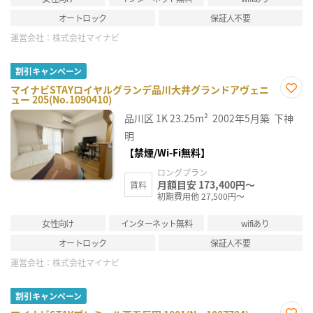
オートロック
保証人不要
運営会社：
株式会社マイナビ
割引キャンペーン
マイナビSTAYロイヤルグランデ品川大井グランドアヴェニ
ュー 205(No.1090410)
お気
に入
品川区
1K
23.25m²
2002年5月築
下神
り登
録
明
【禁煙/Wi-Fi無料】
ロングプラン
月額目安 173,400円～
賃料
初期費用他 27,500円～
女性向け
インターネット無料
wifiあり
オートロック
保証人不要
運営会社：
株式会社マイナビ
割引キャンペーン