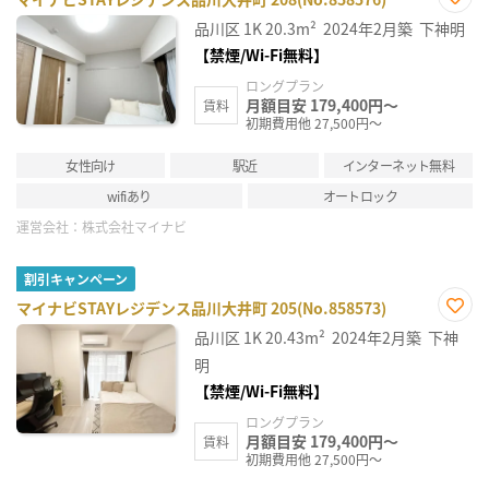
お気
品川区
1K
20.3m²
2024年2月築
下神明
に入
り登
【禁煙/Wi-Fi無料】
録
ロングプラン
月額目安 179,400円～
賃料
初期費用他 27,500円～
女性向け
駅近
インターネット無料
wifiあり
オートロック
運営会社：
株式会社マイナビ
割引キャンペーン
マイナビSTAYレジデンス品川大井町 205(No.858573)
お気
品川区
1K
20.43m²
2024年2月築
下神
に入
り登
明
録
【禁煙/Wi-Fi無料】
ロングプラン
月額目安 179,400円～
賃料
初期費用他 27,500円～