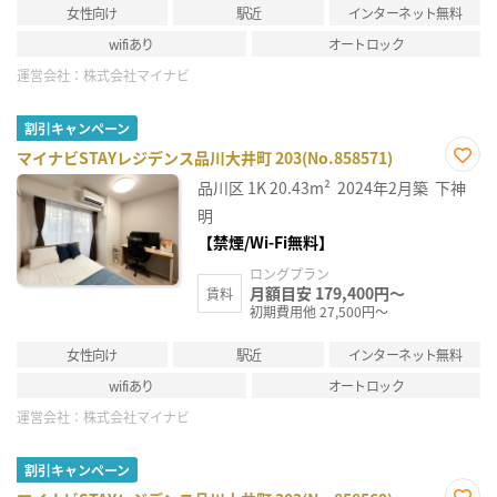
女性向け
駅近
インターネット無料
wifiあり
オートロック
運営会社：
株式会社マイナビ
割引キャンペーン
マイナビSTAYレジデンス品川大井町 203(No.858571)
お気
品川区
1K
20.43m²
2024年2月築
下神
に入
り登
明
録
【禁煙/Wi-Fi無料】
ロングプラン
月額目安 179,400円～
賃料
初期費用他 27,500円～
女性向け
駅近
インターネット無料
wifiあり
オートロック
運営会社：
株式会社マイナビ
割引キャンペーン