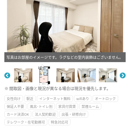
写真はお部屋のイメージです。ラグなどの室内装飾はございません。
※ 間取図・画像と現況が異なる場合は現況を優先します。
女性向け
駅近
インターネット無料
wifiあり
オートロック
保証人不要
風呂･トイレ別
家具付賃貸
禁煙ルーム
カード決済OK
法人契約歓迎
出張・研修向け
テレワーク・在宅勤務可
特急対応可