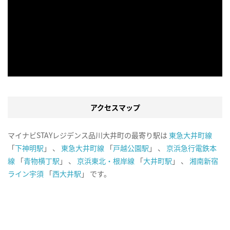
アクセスマップ
マイナビSTAYレジデンス品川大井町の最寄り駅は
東急大井町線
「
下神明駅
」 、
東急大井町線
「
戸越公園駅
」 、
京浜急行電鉄本
線
「
青物横丁駅
」 、
京浜東北・根岸線
「
大井町駅
」 、
湘南新宿
ライン宇須
「
西大井駅
」 です。