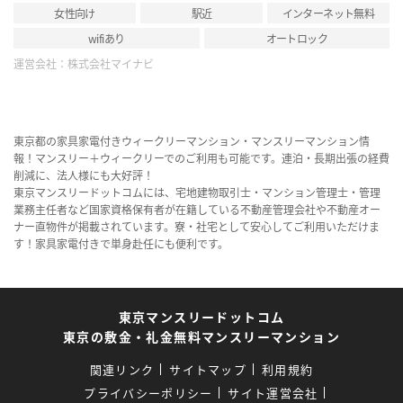
女性向け
駅近
インターネット無料
wifiあり
オートロック
運営会社：
株式会社マイナビ
東京都の家具家電付きウィークリーマンション・マンスリーマンション情
報！マンスリー＋ウィークリーでのご利用も可能です。連泊・長期出張の経費
削減に、法人様にも大好評！
東京マンスリードットコムには、宅地建物取引士・マンション管理士・管理
業務主任者など国家資格保有者が在籍している不動産管理会社や不動産オー
ナー直物件が掲載されています。寮・社宅として安心してご利用いただけま
す！家具家電付きで単身赴任にも便利です。
東京マンスリードットコム
東京の敷金・礼金無料マンスリーマンション
関連リンク
サイトマップ
利用規約
プライバシーポリシー
サイト運営会社