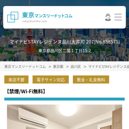
マイナビSTAYレジデンス品川大井町 207(No.858575)
東京都品川区二葉１丁目15-2
東京マンスリードットコム
東京都
品川区
マイナビSTAYレジデン
来店不要
電子サイン対応
敷金・礼金無料
【禁煙/Wi-Fi無料】