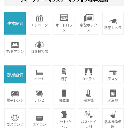
建物設備
エレベータ
オートロッ
宅配ボック
防犯カメラ
ー
ク
ス
TVドアホン
ゴミ捨て場
部屋設備
ベッド
椅子
カーテン
デスク
電子レンジ
テレビ
冷蔵庫
掃除機
洗濯機
ポット･ケ
バス･トイ
温水洗浄便
ガスコンロ
エアコン
トル
レ別
座