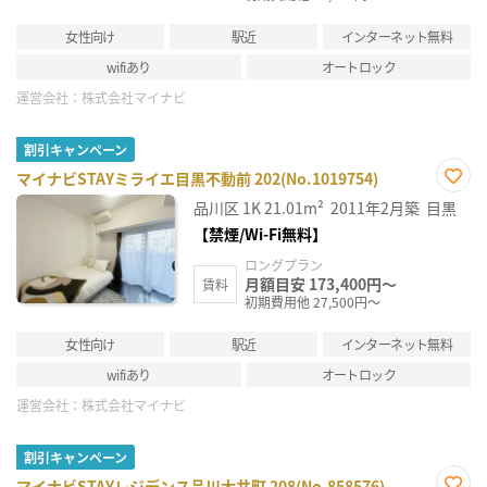
女性向け
駅近
インターネット無料
wifiあり
オートロック
運営会社：
株式会社マイナビ
割引キャンペーン
マイナビSTAYミライエ目黒不動前 202(No.1019754)
お気
品川区
1K
21.01m²
2011年2月築
目黒
に入
り登
【禁煙/Wi-Fi無料】
録
ロングプラン
月額目安 173,400円～
賃料
初期費用他 27,500円～
女性向け
駅近
インターネット無料
wifiあり
オートロック
運営会社：
株式会社マイナビ
割引キャンペーン
マイナビSTAYレジデンス品川大井町 208(No.858576)