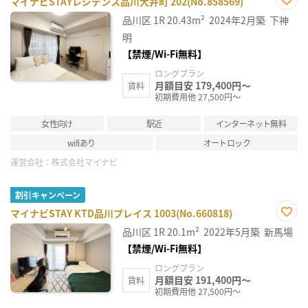
マイナビSTAYレジデンス品川大井町 202(No.858569)
お気
品川区
1R
20.43m²
2024年2月築
下神
に入
り登
明
録
【禁煙/Wi-Fi無料】
ロングプラン
月額目安 179,400円～
賃料
初期費用他 27,500円～
女性向け
駅近
インターネット無料
wifiあり
オートロック
運営会社：
株式会社マイナビ
割引キャンペーン
マイナビSTAY KTD品川プレイス 1003(No.660818)
お気
品川区
1R
20.1m²
2022年5月築
新馬場
に入
り登
【禁煙/Wi-Fi無料】
録
ロングプラン
月額目安 191,400円～
賃料
初期費用他 27,500円～