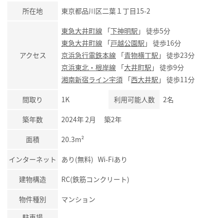
所在地
東京都品川区二葉１丁目15-2
東急大井町線
「
下神明駅
」 徒歩5分
東急大井町線
「
戸越公園駅
」 徒歩16分
アクセス
京浜急行電鉄本線
「
青物横丁駅
」 徒歩23分
京浜東北・根岸線
「
大井町駅
」 徒歩9分
湘南新宿ライン宇須
「
西大井駅
」 徒歩11分
間取り
1K
利用可能人数
2名
築年数
2024年 2月 築2年
面積
20.3m²
インターネット
あり(無料) Wi-Fiあり
建物構造
RC(鉄筋コンクリート)
物件種別
マンション
駐車場