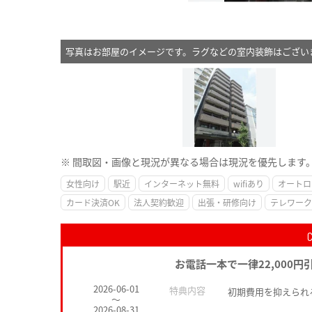
写真はお部屋のイメージです。ラグなどの室内装飾はござい
※ 間取図・画像と現況が異なる場合は現況を優先します
女性向け
駅近
インターネット無料
wifiあり
オートロ
カード決済OK
法人契約歓迎
出張・研修向け
テレワーク
お電話一本で一律22,000円
2026-06-01
特典内容
初期費用を抑えられ
～
2026-08-31