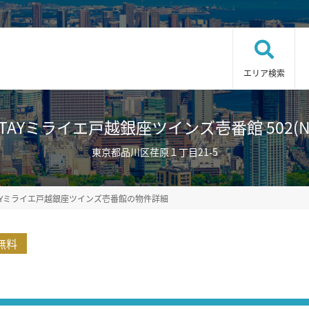
エリア検索
AYミライエ戸越銀座ツインズ壱番館 502(No.
東京都品川区荏原１丁目21-5
AYミライエ戸越銀座ツインズ壱番館の物件詳細
無料