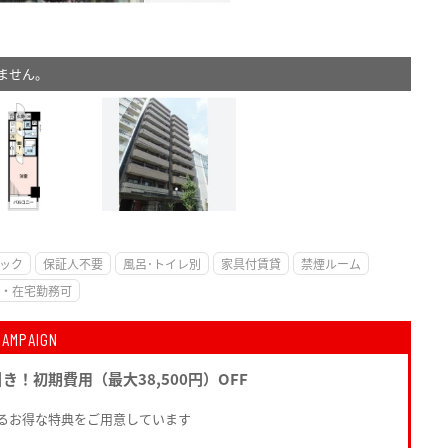
ません。
。
ック
保証人不要
風呂･トイレ別
家具付賃貸
禁煙ルーム
・在宅勤務可
CAMPAIGN
引き！初期費用（最大38,500円）OFF
るお得な特典をご用意しています