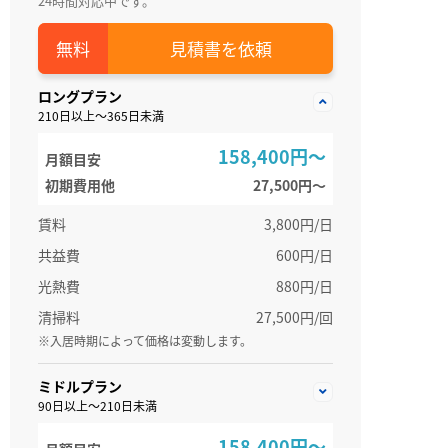
24時間対応中です。
見積書を依頼
ロングプラン
210日以上～365日未満
158,400円～
月額目安
初期費用他
27,500円〜
賃料
3,800円/日
共益費
600円/日
光熱費
880円/日
清掃料
27,500円/回
※入居時期によって価格は変動します。
ミドルプラン
90日以上～210日未満
158,400円～