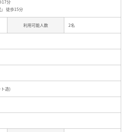
歩17分
駅
」 徒歩15分
利用可能人数
2名
ート造)