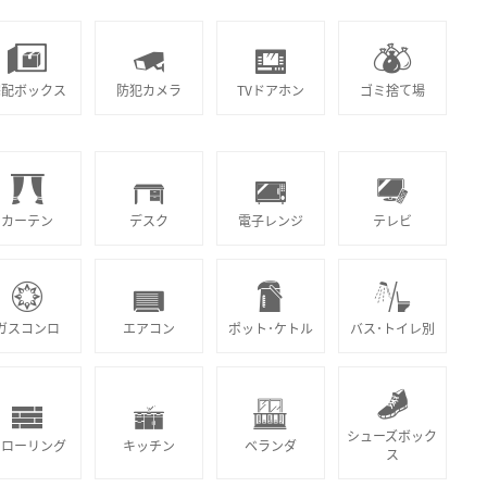
宅配ボックス
防犯カメラ
TVドアホン
ゴミ捨て場
カーテン
デスク
電子レンジ
テレビ
ガスコンロ
エアコン
ポット･ケトル
バス･トイレ別
シューズボック
フローリング
キッチン
ベランダ
ス