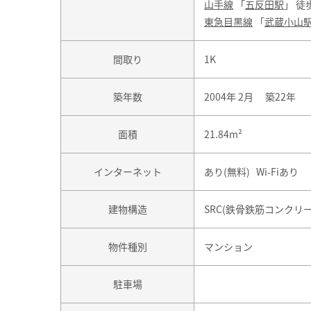
山手線
「
五反田駅
」 徒
東急目黒線
「
武蔵小山
間取り
1K
築年数
2004年 2月 築22年
面積
21.84m²
インターネット
あり(無料) Wi-Fiあり
建物構造
SRC(鉄骨鉄筋コンクリ
物件種別
マンション
駐車場