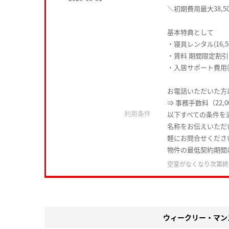
＼初期費用最大38,5
基本特典として
・寝具レンタル(16,5
・賃料 期間限定割引
・入居サポート費用(1
お電話いただいた方は
⇒ 事務手数料（22,
利用条件
以下すべての条件を
名称をお伝えいただ
軽にお問合せくださ
物件の最低契約期間
空室がなくなり次第終
ウィークリー・マン