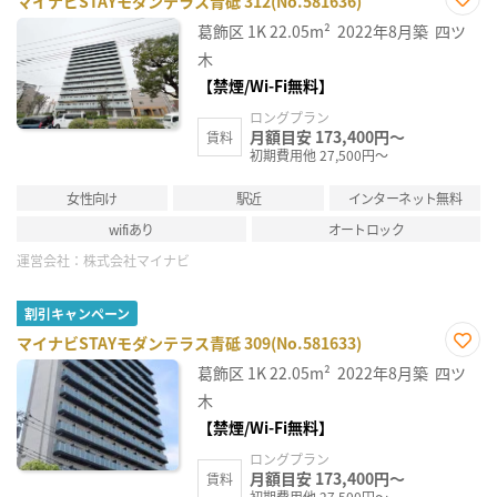
マイナビSTAYモダンテラス青砥 312(No.581636)
お気
葛飾区
1K
22.05m²
2022年8月築
四ツ
に入
り登
木
録
【禁煙/Wi-Fi無料】
ロングプラン
月額目安 173,400円～
賃料
初期費用他 27,500円～
女性向け
駅近
インターネット無料
wifiあり
オートロック
運営会社：
株式会社マイナビ
割引キャンペーン
マイナビSTAYモダンテラス青砥 309(No.581633)
お気
葛飾区
1K
22.05m²
2022年8月築
四ツ
に入
り登
木
録
【禁煙/Wi-Fi無料】
ロングプラン
月額目安 173,400円～
賃料
初期費用他 27,500円～