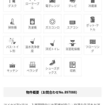
ローテーブ
デスク
電子レンジ
テレビ
冷蔵庫
ル
ポット･ケ
掃除機
洗濯機
ガスコンロ
エアコン
トル
バス･トイ
温水洗浄便
フローリン
洋式トイレ
浴室乾燥機
レ別
座
グ
シューズボ
キッチン
ベランダ
収納
ックス
物件概要（お問合わせNo.897088）
マイナビBizでは、入居期間中にお客様が安心・快適な生活をお送