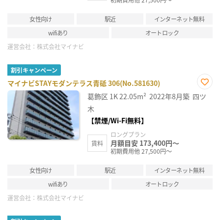
女性向け
駅近
インターネット無料
wifiあり
オートロック
運営会社：
株式会社マイナビ
割引キャンペーン
マイナビSTAYモダンテラス青砥 306(No.581630)
お気
葛飾区
1K
22.05m²
2022年8月築
四ツ
に入
り登
木
録
【禁煙/Wi-Fi無料】
ロングプラン
月額目安 173,400円～
賃料
初期費用他 27,500円～
女性向け
駅近
インターネット無料
wifiあり
オートロック
運営会社：
株式会社マイナビ