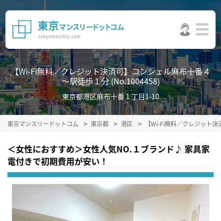
【Wi-Fi無料／クレジット決済可】コンシェル麻布十番４
～駅徒歩１分 (No.1004458)
東京都港区麻布十番１丁目1-10
東京マンスリードットコム
東京都
港区
【Wi-Fi無料／クレジッ
＜女性におすすめ＞女性人気NO.１ブランド♪ 家具家
電付きで初期費用が安い！