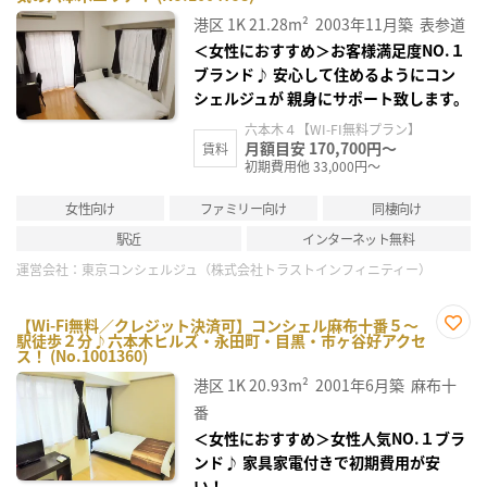
お気
に入
港区
1K
21.28m²
2003年11月築
表参道
り登
録
＜女性におすすめ＞お客様満足度NO.１
ブランド♪ 安心して住めるようにコン
シェルジュが 親身にサポート致します。
六本木４【WI-FI無料プラン】
月額目安 170,700円～
賃料
初期費用他 33,000円～
女性向け
ファミリー向け
同棲向け
駅近
インターネット無料
運営会社：
東京コンシェルジュ（株式会社トラストインフィニティー）
【Wi-Fi無料／クレジット決済可】コンシェル麻布十番５～
駅徒歩２分♪六本木ヒルズ・永田町・目黒・市ヶ谷好アクセ
お気
ス！ (No.1001360)
に入
り登
港区
1K
20.93m²
2001年6月築
麻布十
録
番
＜女性におすすめ＞女性人気NO.１ブラ
ンド♪ 家具家電付きで初期費用が安
い！