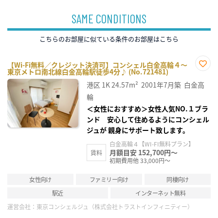
SAME CONDITIONS
こちらのお部屋に似ている条件のお部屋はこちら
【Wi-Fi無料／クレジット決済可】コンシェル白金高輪４～
東京メトロ南北線白金高輪駅徒歩4分♪ (No.721481)
お気
に入
港区
1K
24.57m²
2001年7月築
白金高
り登
録
輪
＜女性におすすめ＞女性人気NO.１ブラ
ンド 安心して住めるようにコンシェル
ジュが 親身にサポート致します。
白金高輪４【WI-FI無料プラン】
月額目安 152,700円～
賃料
初期費用他 33,000円～
女性向け
ファミリー向け
同棲向け
駅近
インターネット無料
運営会社：
東京コンシェルジュ（株式会社トラストインフィニティー）