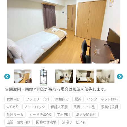
※ 間取図・画像と現況が異なる場合は現況を優先します。
女性向け
ファミリー向け
同棲向け
駅近
インターネット無料
wifiあり
オートロック
保証人不要
風呂･トイレ別
家具付賃貸
禁煙ルーム
カード決済OK
学生向け
法人契約歓迎
出張・研修向け
閑静な住宅地
清掃サービス有