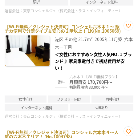
駅近
インターネット無料
運営会社：
東京コンシェルジュ（株式会社トラストインフィニティー）
【Wi-Fi無料／クレジット決済可】コンシェル六本木１～ 駅
チカ便利で分譲タイプ＆安心の２階以上！ 1K(No.1005069)
お気
に入
港区
その他
21.7m²
2005年11月築
六本
り登
録
木一丁目
＜女性におすすめ＞女性人気NO.１ブラ
ンド♪ 家具家電付きで初期費用が安
い！
六本木１【WI-FI無料プラン】
月額目安 170,700円～
賃料
初期費用他 33,000円～
女性向け
ファミリー向け
同棲向け
インターネット無料
wifiあり
運営会社：
東京コンシェルジュ（株式会社トラストインフィニティー）
【Wi-Fi無料／クレジット決済可】コンシェル六本木４～人
気の六本木エリア！ (No.1004798)