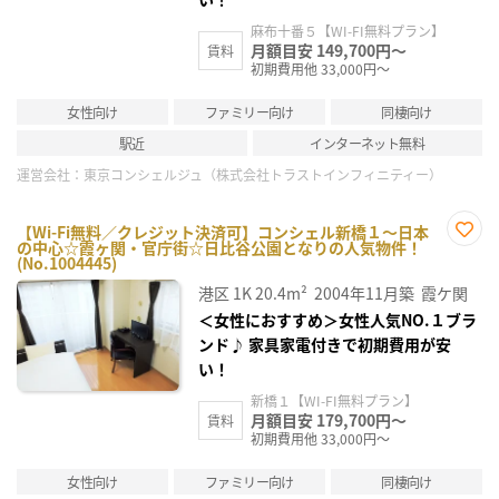
麻布十番５【WI-FI無料プラン】
月額目安 149,700円～
賃料
初期費用他 33,000円～
女性向け
ファミリー向け
同棲向け
駅近
インターネット無料
運営会社：
東京コンシェルジュ（株式会社トラストインフィニティー）
【Wi-Fi無料／クレジット決済可】コンシェル新橋１～日本
の中心☆霞ヶ関・官庁街☆日比谷公園となりの人気物件！
お気
(No.1004445)
に入
り登
港区
1K
20.4m²
2004年11月築
霞ケ関
録
＜女性におすすめ＞女性人気NO.１ブラ
ンド♪ 家具家電付きで初期費用が安
い！
新橋１【WI-FI無料プラン】
月額目安 179,700円～
賃料
初期費用他 33,000円～
女性向け
ファミリー向け
同棲向け