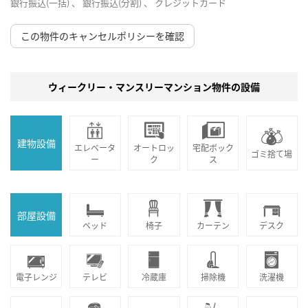
銀行振込(一括) 、 銀行振込(分割) 、 クレジットカード
この物件のキャンセルポリシーを確認
ウィークリー・マンスリーマンション物件の設備
建物設備
エレベータ
オートロッ
宅配ボック
ゴミ捨て場
ー
ク
ス
部屋設備
ベッド
椅子
カーテン
デスク
電子レンジ
テレビ
冷蔵庫
掃除機
洗濯機