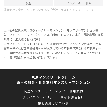
駅近
インターネット無料
運営会社：
東京コンシェルジュ（株式会社トラストインフィニティー）
東京都の家具家電付きウィークリーマンション・マンスリーマンション情
報！マンスリー＋ウィークリーでのご利用も可能です。連泊・長期出張の経費
削減に、法人様にも大好評！
東京マンスリードットコムには、宅地建物取引士・マンション管理士・管理
業務主任者など国家資格保有者が在籍している不動産管理会社や不動産オー
ナー直物件が掲載されています。寮・社宅として安心してご利用いただけま
す！家具家電付きで単身赴任にも便利です。
東京マンスリードットコム
東京の敷金・礼金無料マンスリーマンション
関連リンク
サイトマップ
利用規約
プライバシーポリシー
サイト運営会社
掲載のお問い合わせ