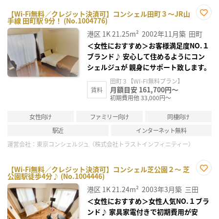
【Wi-Fi無料／クレジット決済可】コンシェル田町３～JR山
手線 田町駅 9分！ (No.1004776)
お気
に入
港区
1K
21.25m²
2002年11月築
田町
り登
録
＜女性におすすめ＞お客様満足度NO.１
ブランド♪ 安心して住めるようにコン
シェルジュが 親身にサポート致します。
田町３【WI-FI無料プラン】
月額目安 161,700円～
賃料
初期費用他 33,000円～
女性向け
ファミリー向け
同棲向け
駅近
インターネット無料
運営会社：
東京コンシェルジュ（株式会社トラストインフィニティー）
【Wi-Fi無料／クレジット決済可】コンシェル芝公園２～ 芝
公園駅徒歩4分♪ (No.1004446)
お気
に入
港区
1K
21.24m²
2003年3月築
三田
り登
録
＜女性におすすめ＞女性人気NO.１ブラ
ンド♪ 家具家電付きで初期費用が安