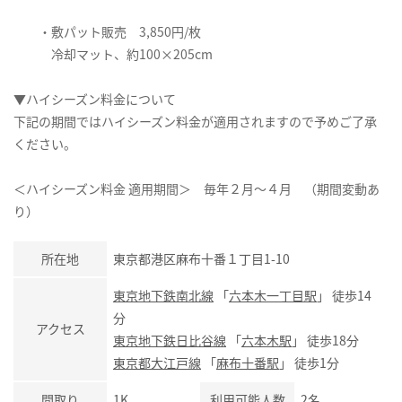
・敷パット販売 3,850円/枚
冷却マット、約100×205cm
▼ハイシーズン料金について
下記の期間ではハイシーズン料金が適用されますので予めご了承
ください。
＜ハイシーズン料金 適用期間＞ 毎年２月～４月 （期間変動あ
り）
所在地
東京都港区麻布十番１丁目1-10
東京地下鉄南北線
「
六本木一丁目駅
」 徒歩14
分
アクセス
東京地下鉄日比谷線
「
六本木駅
」 徒歩18分
東京都大江戸線
「
麻布十番駅
」 徒歩1分
間取り
1K
利用可能人数
2名