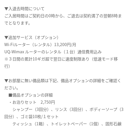
▼入退去時間について
ご入居時間はご契約日の0時から、ご退去は契約満了の翌朝8時ま
でとなります。
▼追加サービス（オプション）
Wi-Fiルーター（レンタル）13,200円/月
UQ-Wimax ルーターのレンタル（１台）通信費用込み
※３日間の累計10ギガ超で翌日に速度制限あり（低速モード移
行）
▼お部屋に無い備品類は下記、備品オプションの詳細をご確認く
ださい。
■備品オプションの詳細
・お泊りセット 2,750円
シャンプー（3回分）、リンス（3回分）、ボディーソープ（3
回分）、ゴミ袋10枚/１セット
ティッシュ（1箱）、トイレットペーパー（1個）、固形石鹸