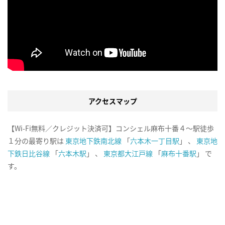
アクセスマップ
【Wi-Fi無料／クレジット決済可】コンシェル麻布十番４～駅徒歩
１分の最寄り駅は
東京地下鉄南北線
「
六本木一丁目駅
」 、
東京地
下鉄日比谷線
「
六本木駅
」 、
東京都大江戸線
「
麻布十番駅
」 で
す。