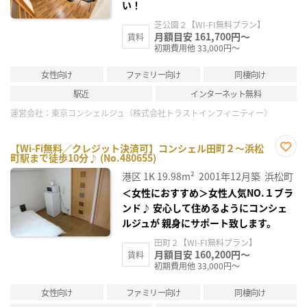
い！
芝公園２【WI-FI無料プラン】
月額目安 161,700円～
賃料
初期費用他 33,000円～
女性向け
ファミリー向け
同棲向け
駅近
インターネット無料
運営会社：
東京コンシェルジュ（株式会社トラストインフィニティー）
【Wi-Fi無料／クレジット決済可】コンシェル田町２～浜松
町駅まで徒歩10分♪ (No.480655)
お気
に入
港区
1K
19.98m²
2001年12月築
浜松町
り登
録
＜女性におすすめ＞女性人気NO.１ブラ
ンド♪ 安心して住めるようにコンシェ
ルジュが 親身にサポート致します。
田町２【WI-FI無料プラン】
月額目安 160,200円～
賃料
初期費用他 33,000円～
女性向け
ファミリー向け
同棲向け