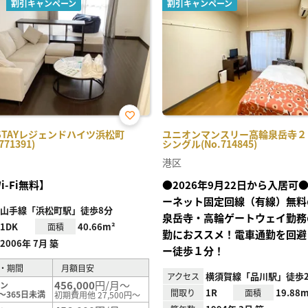
割引キャンペーン
割引キャンペーン
お気
STAYレジェンドハイツ浜松町
ユニオンマンスリー高輪泉岳寺２ 1
に入
771391)
シングル(No.714845)
り登
録
港区
i-Fi無料】
●2026年9月22日から入居可
ーネット固定回線（有線）無料
山手線「浜松町駅」徒歩8分
泉岳寺・高輪ゲートウェイ勤務
1DK
40.66m²
面積
勤におススメ！電車通勤を回避
2006年 7月 築
ー徒歩１分！
・期間
月額目安
横須賀線「品川駅」徒歩2
アクセス
456,000
円/月～
ラン
1R
19.88m
間取り
面積
～365日未満
初期費用他 27,500円～