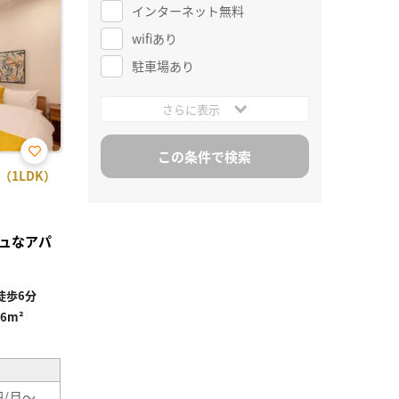
インターネット無料
wifiあり
駐車場あり
さらに表示
お気
 B（1LDK）
に入
り登
録
ュなアパ
徒歩6分
66m²
円/月～