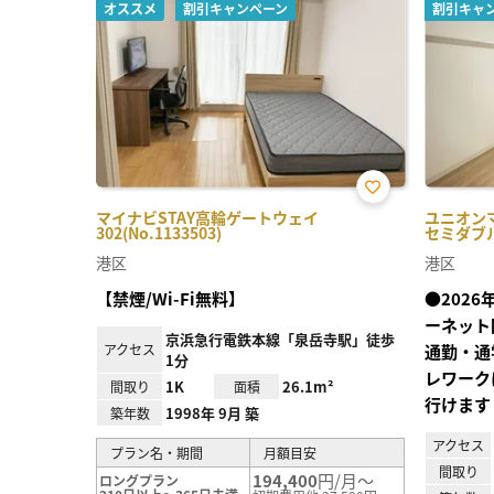
オススメ
割引キャンペーン
割引キャ
お気
マイナビSTAY高輪ゲートウェイ
ユニオンマ
に入
302(No.1133503)
セミダブル(
り登
録
港区
港区
【禁煙/Wi-Fi無料】
●202
ーネット
京浜急行電鉄本線「泉岳寺駅」徒歩
アクセス
通勤・通
1分
レワーク
1K
26.1m²
間取り
面積
行けます
1998年 9月 築
築年数
アクセス
プラン名・期間
月額目安
間取り
194,400
円/月～
ロングプラン