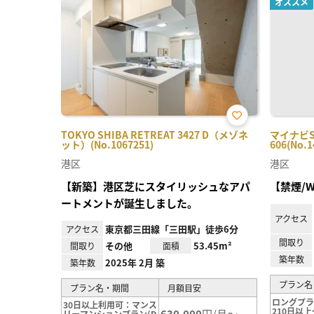
オススメ
お気
TOKYO SHIBA RETREAT 3427 D（メゾネ
マイナビS
に入
ット）(No.1067251)
606(No.1
り登
録
港区
港区
【新築】港区芝にスタイリッシュなアパ
【禁煙/W
ートメントが誕生しました。
アクセス
東京都三田線「三田駅」徒歩6分
アクセス
間取り
その他
53.45m²
間取り
面積
築年数
2025年 2月 築
築年数
プラン名
プラン名・期間
月額目安
ロングプ
30日以上利用可：マンス
210日以上
630,000
円/月～
リーマンションプラン(D