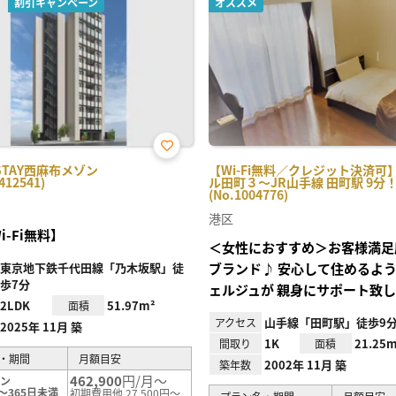
割引キャンペーン
オススメ
お気
TAY西麻布メゾン
【Wi-Fi無料／クレジット決済可
に入
412541)
ル田町３～JR山手線 田町駅 9分
り登
(No.1004776)
録
港区
i-Fi無料】
＜女性におすすめ＞お客様満足度
東京地下鉄千代田線「乃木坂駅」徒
ブランド♪ 安心して住めるよ
歩7分
ェルジュが 親身にサポート致
2LDK
51.97m²
面積
山手線「田町駅」徒歩9
アクセス
2025年 11月 築
1K
21.25m
間取り
面積
・期間
月額目安
2002年 11月 築
築年数
462,900
円/月～
ラン
～365日未満
初期費用他 27,500円～