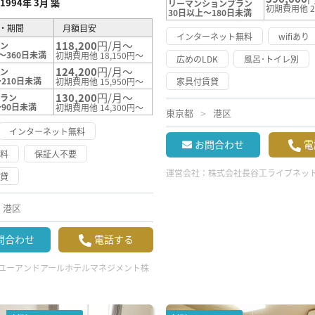
1994年 3月 築
リーマンションプラン
初期費用他 2
30日以上～180日未満
・期間
月額目安
インターネット無料
wifiあり
118,200
円/月～
ラン
～360日未満
初期費用他 18,150円～
広めのLDK
風呂･トイレ別
124,200
円/月～
ラン
210日未満
初期費用他 15,950円～
家具付賃貸
130,200
円/月～
プラン
～90日未満
初期費用他 14,300円～
東京都
港区
インターネット無料
お問合わせ
電
無料
保証人不要
運営会社：
株式会社長谷工ライブネッ
賃貸
港区
問合わせ
電話する
ユーアンドアールホテルマネジメント株