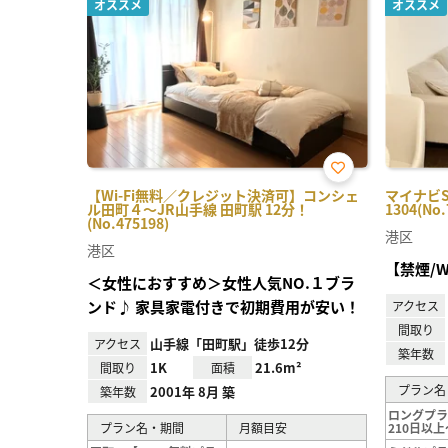
オススメ
オススメ
お気
【Wi-Fi無料／クレジット決済可】コンシェ
マイナビ
に入
ル田町４～JR山手線 田町駅 12分！
1304(No.
り登
(No.475198)
録
港区
港区
【禁煙/W
＜女性におすすめ＞女性人気NO.１ブラ
ンド♪ 家具家電付きで初期費用が安い！
アクセス
間取り
山手線「田町駅」徒歩12分
アクセス
築年数
1K
21.6m²
間取り
面積
プラン名
2001年 8月 築
築年数
ロングプ
プラン名・期間
月額目安
210日以上