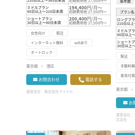
210日以上～365日未満
初期費用他 27,500円～
築年数
194,400
円/月～
ミドルプラン
90日以上～210日未満
初期費用他 27,500円～
プラン名
200,400
円/月～
ショートプラン
ロングプ
30日以上～90日未満
初期費用他 27,500円～
210日以上
ミドルプ
女性向け
駅近
90日以上～
ショート
インターネット無料
wifiあり
30日以上
オートロック
駅近
東京都
港区
手数料
家具付
お問合わせ
電話する
東京都
運営会社：
株式会社マイナビ
お
運営会社：
式会社