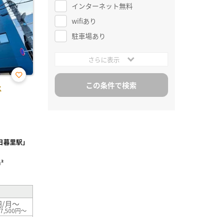
インターネット無料
wifiあり
駐車場あり
さらに表示
お気
ス
に入
り登
録
日暮里駅」
²
円/月～
7,500円～