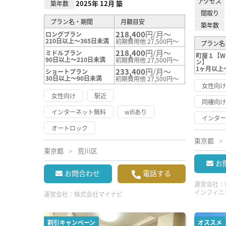
アクセス
2025年 12月 築
築年数
間取り
プラン名・期間
月額目安
築年数
218,400
円/月～
ロングプラン
210日以上～365日未満
初期費用他 27,500円～
プラン名
218,400
円/月～
ミドルプラン
町屋１【WI
90日以上～210日未満
初期費用他 27,500円～
ン】
1ヶ月以上
233,400
円/月～
ショートプラン
30日以上～90日未満
初期費用他 27,500円～
女性向
女性向け
駅近
同棲向
インターネット無料
wifiあり
インタ
オートロック
東京都
東京都
荒川区
お
お問合わせ
電話する
運営会社：
インフィニ
運営会社：
株式会社マイナビ
割引キャンペーン
オススメ