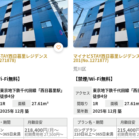
お気
STAY西日暮里レジデンス
マイナビSTAY西日暮里レジデン
に入
271878)
201(No.1271877)
り登
録
荒川区
i-Fi無料】
【禁煙/Wi-Fi無料】
東京地下鉄千代田線「西日暮里駅」
東京地下鉄千代田線「西
アクセス
徒歩4分
徒歩4分
1R
27.61m²
1R
27.61m
面積
間取り
面積
2025年 12月 築
2025年 12月 築
築年数
・期間
月額目安
プラン名・期間
月額目安
218,400
円/月～
215,400
ラン
ロングプラン
～365日未満
210日以上～365日未満
初期費用他 27,500円～
初期費用他 2