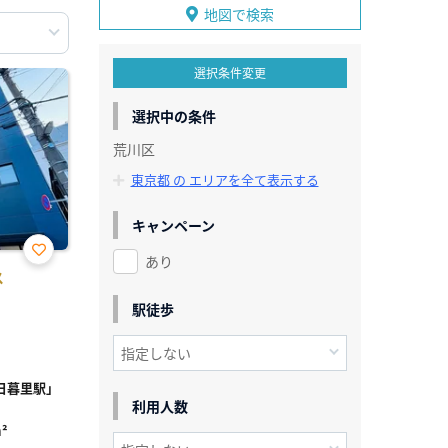
地図で検索
選択条件変更
選択中の条件
荒川区
東京都 の エリアを全て表示する
キャンペーン
あり
お気
ス
に入
り登
駅徒歩
録
日暮里駅」
利用人数
²