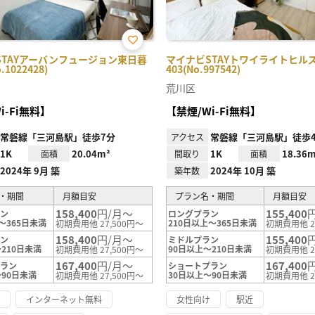
お気
STAYアーバンフュージョン東日暮
マイナビSTAYトワイライトヒル
に入
.1022428)
403(No.997542)
り登
録
荒川区
i-Fi無料】
【禁煙/Wi-Fi無料】
常磐線「三河島駅」徒歩7分
常磐線「三河島駅」徒歩
アクセス
1K
20.04m²
1K
18.36m
面積
間取り
面積
2024年 9月 築
2024年 10月 築
築年数
・期間
月額目安
プラン名・期間
月額目安
158,400
円/月～
155,400
ラン
ロングプラン
～365日未満
210日以上～365日未満
初期費用他 27,500円～
初期費用他 2
158,400
円/月～
155,400
ラン
ミドルプラン
210日未満
90日以上～210日未満
初期費用他 27,500円～
初期費用他 2
167,400
円/月～
167,400
プラン
ショートプラン
～90日未満
30日以上～90日未満
初期費用他 27,500円～
初期費用他 2
け
インターネット無料
女性向け
駅近