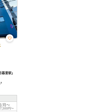
お気
ス
に入
り登
録
日暮里駅」
²
円/月～
7,500円～