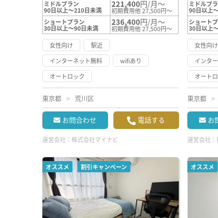
221,400
円/月～
ミドルプラン
ミドルプ
90日以上～210日未満
90日以上～
初期費用他 27,500円～
236,400
円/月～
ショートプラン
ショート
30日以上～90日未満
30日以上
初期費用他 27,500円～
女性向け
駅近
女性向
インターネット無料
wifiあり
インタ
オートロック
オート
東京都
荒川区
東京都
お問合わせ
電話する
お
運営会社：
株式会社マイナビ
運営会社：
オススメ
割引キャンペーン
オススメ