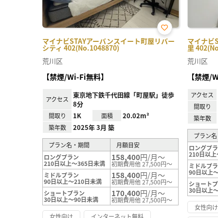
お気
マイナビSTAYアーバンスイート町屋リバー
マイナビ
に入
シティ 402(No.1048870)
里 402(No
り登
録
荒川区
荒川区
【禁煙/Wi-Fi無料】
【禁煙/W
東京地下鉄千代田線「町屋駅」徒歩
アクセス
アクセス
8分
間取り
1K
20.02m²
間取り
面積
築年数
2025年 3月 築
築年数
プラン名
プラン名・期間
月額目安
ロングプ
210日以上
158,400
円/月～
ロングプラン
210日以上～365日未満
初期費用他 27,500円～
ミドルプ
90日以上～
158,400
円/月～
ミドルプラン
90日以上～210日未満
初期費用他 27,500円～
ショート
30日以上
170,400
円/月～
ショートプラン
30日以上～90日未満
初期費用他 27,500円～
女性向
女性向け
インターネット無料