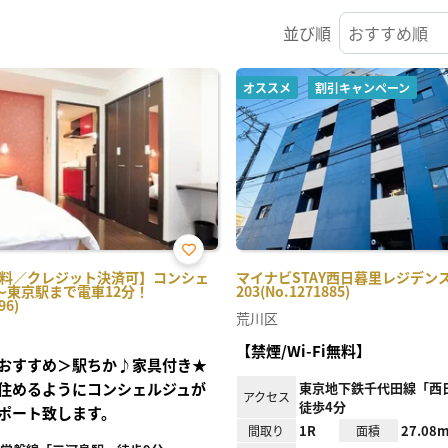
並び順
オススメ
割引キャンペーン
お気
i無料／クレジット決済可】コンシェ
マイナビSTAY西日暮里レジデン
に入
～東京駅まで電車12分！
203(No.1271885)
り登
96)
録
荒川区
【禁煙/Wi-Fi無料】
おすすめ＞駅ちか♪家具付き★
住めるようにコンシェルジュが
東京地下鉄千代田線「西
アクセス
徒歩4分
ポート致します。
1R
27.08m
間取り
面積