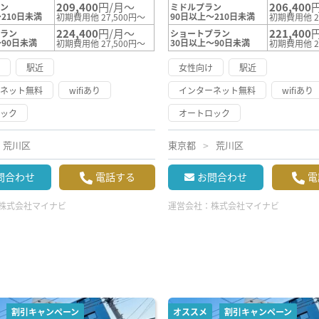
209,400
円/月～
206,400
ラン
ミドルプラン
210日未満
90日以上～210日未満
初期費用他 27,500円～
初期費用他 2
224,400
円/月～
221,400
プラン
ショートプラン
～90日未満
30日以上～90日未満
初期費用他 27,500円～
初期費用他 2
け
駅近
女性向け
駅近
ーネット無料
wifiあり
インターネット無料
wifiあり
ロック
オートロック
荒川区
東京都
荒川区
問合わせ
電話する
お問合わせ
電
株式会社マイナビ
運営会社：
株式会社マイナビ
割引キャンペーン
オススメ
割引キャンペーン