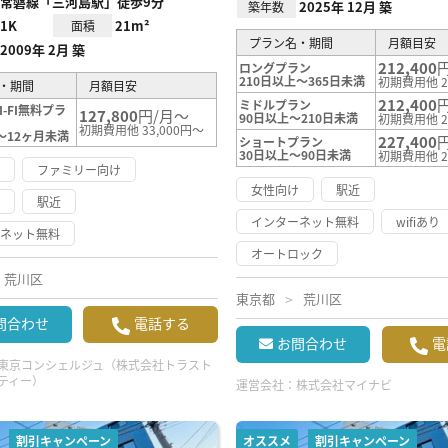
常磐線「三河島駅」徒歩9分
2025年 12月 築
築年数
1K
21m²
面積
プラン名・期間
月額目安
2009年 2月 築
212,400
ロングプラン
210日以上～365日未満
初期費用他 2
・期間
月額目安
212,400
ミドルプラン
-FI無料プラ
127,800
円/月～
90日以上～210日未満
初期費用他 2
初期費用他 33,000円～
～12ヶ月未満
227,400
ショートプラン
30日以上～90日未満
初期費用他 2
け
ファミリー向け
女性向け
駅近
け
駅近
インターネット無料
wifiあり
ーネット無料
オートロック
荒川区
東京都
荒川区
問合わせ
電話する
お問合わせ
電
東京コンシェルジュ（株式会社トラスト
ティー）
運営会社：
株式会社マイナビ
割引キャンペーン
オススメ
割引キャンペーン