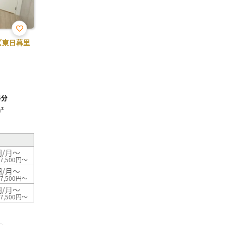
お気
ズ東日暮里
に入
り登
録
4分
²
円/月～
7,500円～
円/月～
7,500円～
円/月～
7,500円～