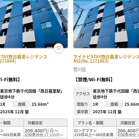
お気
STAY西日暮里レジデンス
マイナビSTAY西日暮里レジデン
に入
271884)
402(No.1271883)
り登
録
荒川区
i-Fi無料】
【禁煙/Wi-Fi無料】
東京地下鉄千代田線「西日暮里駅」
東京地下鉄千代田線「西
アクセス
徒歩4分
徒歩4分
1R
25.66m²
1R
25.66m
面積
間取り
面積
2025年 12月 築
2025年 12月 築
築年数
・期間
月額目安
プラン名・期間
月額目安
209,400
円/月～
206,400
ラン
ロングプラン
～365日未満
210日以上～365日未満
初期費用他 27,500円～
初期費用他 2