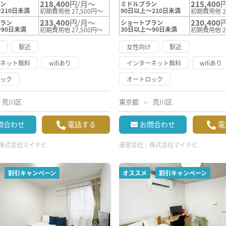
218,400
円/月～
215,400
ラン
ミドルプラン
210日未満
90日以上～210日未満
初期費用他 27,500円～
初期費用他 2
233,400
円/月～
230,400
プラン
ショートプラン
～90日未満
30日以上～90日未満
初期費用他 27,500円～
初期費用他 2
け
駅近
女性向け
駅近
ーネット無料
wifiあり
インターネット無料
wifiあり
ロック
オートロック
荒川区
東京都
荒川区
問合わせ
電話する
お問合わせ
電
株式会社マイナビ
運営会社：
株式会社マイナビ
割引キャンペーン
オススメ
割引キャンペーン