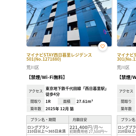
お気
マイナビSTAY西日暮里レジデンス
マイナビ
に入
501(No.1271880)
301(No.1
り登
録
荒川区
荒川区
【禁煙/Wi-Fi無料】
【禁煙/W
東京地下鉄千代田線「西日暮里駅」
アクセス
アクセス
徒歩4分
1R
27.61m²
間取り
面積
間取り
2025年 12月 築
築年数
築年数
プラン名・期間
月額目安
プラン名
221,400
円/月～
ロングプラン
ロングプ
210日以上～365日未満
210日以上
初期費用他 27,500円～