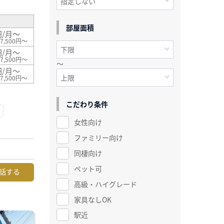
部屋面積
円/月～
7,500円～
円/月～
7,500円～
～
円/月～
7,500円～
こだわり条件
女性向け
ファミリー向け
同棲向け
ペット可
話する
高級・ハイグレード
家具なしOK
駅近