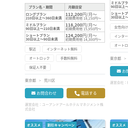
ミドルプ
90日以上～
プラン名・期間
月額目安
ショート
112,200
円/月～
ロングプラン
30日以上
210日以上～360日未満
初期費用他 18,150円～
118,200
円/月～
ミドルプラン
女性向
90日以上～210日未満
初期費用他 15,950円～
124,200
円/月～
ショートプラン
インタ
30日以上～90日未満
初期費用他 14,300円～
オート
駅近
インターネット無料
東京都
オートロック
手数料無料
保証人不要
お
東京都
荒川区
運営会社：
お問合わせ
電話する
運営会社：
ユーアンドアールホテルマネジメント株
式会社
オススメ
割引キャンペーン
オススメ