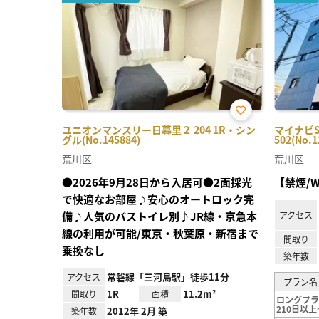
お気
ユニオンマンスリー日暮里２ 204 1R・シン
マイナビ
に入
グル(No.145884)
502(No.1
り登
録
荒川区
荒川区
●2026年9月28日から入居可●2面採光
【禁煙/W
で快適なお部屋♪安心のオートロック完
備♪人気のバストイレ別♪JR線・京急本
アクセス
線の利用が可能/東京・秋葉原・新宿まで
間取り
乗換なし
築年数
常磐線「三河島駅」徒歩11分
アクセス
プラン名
1R
11.2m²
間取り
面積
ロングプ
210日以上
2012年 2月 築
築年数