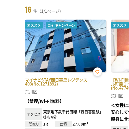
16
件（1/1ページ）
オススメ
割引キャンペーン
オススメ
お気
マイナビSTAY西日暮里レジデンス
【Wi-F
に入
403(No.1271892)
ル町屋１
り登
(No.4774
録
荒川区
荒川区
【禁煙/Wi-Fi無料】
＜女性に
東京地下鉄千代田線「西日暮里駅」
安心して
アクセス
徒歩4分
親身にサ
1R
27.08m²
間取り
面積