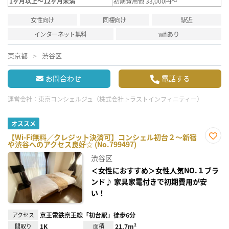
1ヶ月以上～12ヶ月未満
初期費用他 33,000円～
女性向け
同棲向け
駅近
インターネット無料
wifiあり
東京都
渋谷区
お問合わせ
電話する
運営会社：
東京コンシェルジュ（株式会社トラストインフィニティー）
オススメ
【Wi-Fi無料／クレジット決済可】コンシェル初台２～新宿
や渋谷へのアクセス良好☆ (No.799497)
お気
に入
渋谷区
り登
録
＜女性におすすめ＞女性人気NO.１ブラ
ンド♪ 家具家電付きで初期費用が安
い！
アクセス
京王電鉄京王線「初台駅」徒歩6分
間取り
1K
面積
21.7m²