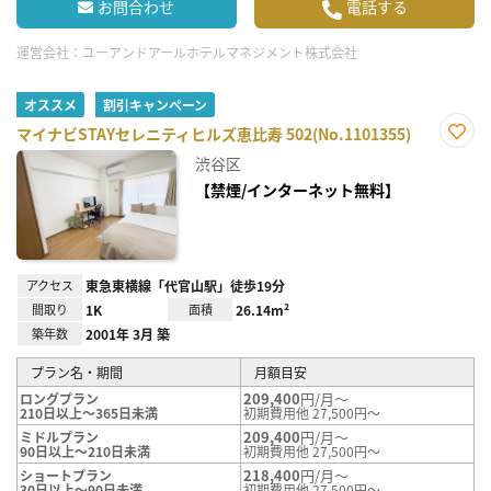
お問合わせ
電話する
運営会社：
ユーアンドアールホテルマネジメント株式会社
オススメ
割引キャンペーン
マイナビSTAYセレニティヒルズ恵比寿 502(No.1101355)
お気
渋谷区
に入
り登
【禁煙/インターネット無料】
録
アクセス
東急東横線「代官山駅」徒歩19分
間取り
1K
面積
26.14m²
築年数
2001年 3月 築
プラン名・期間
月額目安
209,400
円/月～
ロングプラン
210日以上～365日未満
初期費用他 27,500円～
209,400
円/月～
ミドルプラン
90日以上～210日未満
初期費用他 27,500円～
218,400
円/月～
ショートプラン
30日以上～90日未満
初期費用他 27,500円～