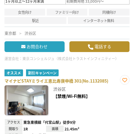
1ヶ月以上～12ヶ月未満
初期費用他 33,000円～
女性向け
ファミリー向け
同棲向け
駅近
インターネット無料
東京都
渋谷区
お問合わせ
電話する
運営会社：
東京コンシェルジュ（株式会社トラストインフィニティー）
オススメ
割引キャンペーン
マイナビSTAYミライエ恵比寿庚申橋 301(No.1132085)
お気
渋谷区
に入
り登
【禁煙/Wi-Fi無料】
録
アクセス
東急東横線「代官山駅」徒歩9分
間取り
1R
面積
21.45m²