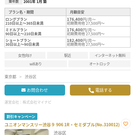
築年数
2001年 1月 築
プラン名・期間
月額目安
176,400
円/月～
ロングプラン
210日以上～365日未満
初期費用他 27,500円～
176,400
円/月～
ミドルプラン
90日以上～210日未満
初期費用他 27,500円～
182,400
円/月～
ショートプラン
30日以上～90日未満
初期費用他 27,500円～
女性向け
駅近
インターネット無料
wifiあり
オートロック
東京都
渋谷区
お問合わせ
電話する
運営会社：
株式会社マイナビ
割引キャンペーン
ユニオンマンスリー渋谷９ 906 1R・セミダブル(No.310012)
お気
渋谷区