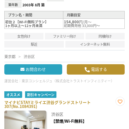
築年数
2003年 8月 築
プラン名・期間
月額目安
154,800
円/月～
初台２【WI-FI無料プラン】
1ヶ月以上～12ヶ月未満
初期費用他 33,000円～
女性向け
ファミリー向け
同棲向け
駅近
インターネット無料
東京都
渋谷区
お問合わせ
電話する
運営会社：
東京コンシェルジュ（株式会社トラストインフィニティー）
オススメ
割引キャンペーン
マイナビSTAYミライエ渋谷グランドストリート
307(No.1084391)
お気
に入
渋谷区
り登
録
【禁煙/Wi-Fi無料】