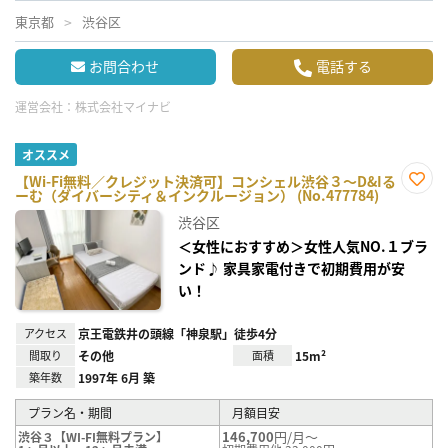
東京都
渋谷区
お問合わせ
電話する
運営会社：
株式会社マイナビ
オススメ
【Wi-Fi無料／クレジット決済可】コンシェル渋谷３～D&Iる
ーむ（ダイバーシティ＆インクルージョン） (No.477784)
お気
に入
渋谷区
り登
録
＜女性におすすめ＞女性人気NO.１ブラ
ンド♪ 家具家電付きで初期費用が安
い！
アクセス
京王電鉄井の頭線「神泉駅」徒歩4分
間取り
その他
面積
15m²
築年数
1997年 6月 築
プラン名・期間
月額目安
146,700
円/月～
渋谷３【WI-FI無料プラン】