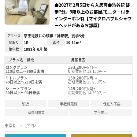
に入
り登
●2027年2月5日から入居可●渋谷駅 徒
録
歩7分。9階以上のお部屋/モニター付き
インターホン有【マイクロバブルシャワ
ーヘッドがあるお部屋】
アクセス
京王電鉄井の頭線「神泉駅」徒歩5分
間取り
1R
面積
19.11m²
築年数
1983年 6月 築
プラン名・期間
月額目安
133,200
円/月～
ロングプラン
210日以上～360日未満
初期費用他 18,150円～
139,200
円/月～
ミドルプラン
90日以上～210日未満
初期費用他 15,950円～
145,200
円/月～
ショートプラン
30日以上～90日未満
初期費用他 14,300円～
駅近
手数料無料
保証人不要
家具付賃貸
学生向け
東京都
渋谷区