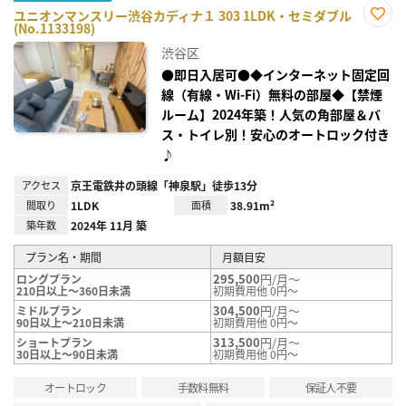
ユニオンマンスリー渋谷カディナ１ 303 1LDK・セミダブル
(No.1133198)
お気
に入
渋谷区
り登
録
●即日入居可●◆インターネット固定回
線（有線・Wi-Fi）無料の部屋◆【禁煙
ルーム】2024年築！人気の角部屋＆バ
ス・トイレ別！安心のオートロック付き
♪
アクセス
京王電鉄井の頭線「神泉駅」徒歩13分
間取り
1LDK
面積
38.91m²
築年数
2024年 11月 築
プラン名・期間
月額目安
295,500
円/月～
ロングプラン
210日以上～360日未満
初期費用他 0円～
304,500
円/月～
ミドルプラン
90日以上～210日未満
初期費用他 0円～
313,500
円/月～
ショートプラン
30日以上～90日未満
初期費用他 0円～
オートロック
手数料無料
保証人不要