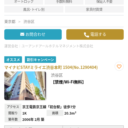
オートロック
手数料無料
保証人不要
風呂･トイレ別
家具付賃貸
東京都
渋谷区
お問合わせ
電話する
運営会社：
ユーアンドアールホテルマネジメント株式会社
オススメ
割引キャンペーン
マイナビSTAYミライエ渋谷本町 1504(No.1290404)
お気
渋谷区
に入
り登
【禁煙/Wi-Fi無料】
録
アクセス
京王電鉄京王線「初台駅」徒歩7分
間取り
1K
面積
20.3m²
築年数
2006年 2月 築