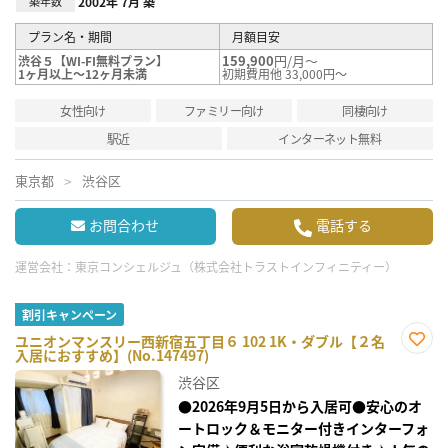
築年数
2002年 7月 築
プラン名・期間
月額目安
159,900
円/月～
渋谷５【WI-FI無料プラン】
1ヶ月以上～12ヶ月未満
初期費用他 33,000円～
女性向け
ファミリー向け
同棲向け
駅近
インターネット無料
東京都
渋谷区
お問合わせ
電話する
運営会社：
東京コンシェルジュ（株式会社トラストインフィニティー）
割引キャンペーン
ユニオンマンスリー西新宿五丁目６ 102 1K・ダブル【２名
入居におすすめ】(No.147497)
お気
に入
渋谷区
り登
録
●2026年9月5日から入居可●安心のオ
ートロック＆モニター付きインターフォ