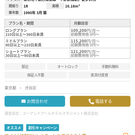
間取り
1R
面積
16.18m²
築年数
1990年 3月 築
プラン名・期間
月額目安
109,200
円/月～
ロングプラン
210日以上～360日未満
初期費用他 0円～
115,200
円/月～
ミドルプラン
90日以上～210日未満
初期費用他 0円～
121,200
円/月～
ショートプラン
30日以上～90日未満
初期費用他 0円～
駅近
オートロック
手数料無料
保証人不要
家具付賃貸
東京都
渋谷区
お問合わせ
電話する
運営会社：
ユーアンドアールホテルマネジメント株式会社
オススメ
割引キャンペーン