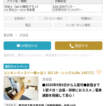
プラン名・期間
月額目安
169,500
円/月～
渋谷６【WI-FI無料プラン】
1ヶ月以上～12ヶ月未満
初期費用他 33,000円～
女性向け
ファミリー向け
同棲向け
駅近
インターネット無料
東京都
渋谷区
お問合わせ
電話する
運営会社：
東京コンシェルジュ（株式会社トラストインフィニティー）
割引キャンペーン
ユニオンマンスリー幡ヶ谷１ 301 1R・シングル(No.146717)
お気
渋谷区
に入
り登
●2026年9月6日から入居可●新宿まで
録
１駅４分！出張・研修におススメ♪電車
通勤を短縮して安心！
アクセス
東京地下鉄方南支線「中野新橋駅」徒歩19分