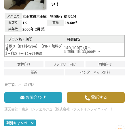
い！
アクセス
京王電鉄京王線「笹塚駅」徒歩1分
間取り
1K
面積
18.6m²
築年数
2000年 2月 築
プラン名・期間
月額目安
笹塚３（BT別-type）【WI-FI無料プ
140,100
円/月～
ラン】
初期費用他 33,000円～
1ヶ月以上～12ヶ月未満
女性向け
ファミリー向け
同棲向け
駅近
インターネット無料
東京都
渋谷区
お問合わせ
電話する
運営会社：
東京コンシェルジュ（株式会社トラストインフィニティー）
割引キャンペーン