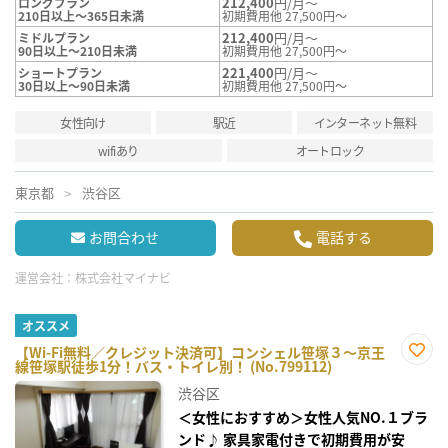
212,400
円/月～
ロングプラン
210日以上～365日未満
初期費用他 27,500円～
212,400
円/月～
ミドルプラン
90日以上～210日未満
初期費用他 27,500円～
221,400
円/月～
ショートプラン
30日以上～90日未満
初期費用他 27,500円～
女性向け
駅近
インターネット無料
wifiあり
オートロック
東京都
渋谷区
お問合わせ
電話する
運営会社：
株式会社マイナビ
オススメ
【Wi-Fi無料／クレジット決済可】コンシェル笹塚３～京王
線笹塚駅徒歩1分！バス・トイレ別！ (No.799112)
お気
に入
渋谷区
り登
録
＜女性におすすめ＞女性人気NO.１ブラ
ンド♪ 家具家電付きで初期費用が安