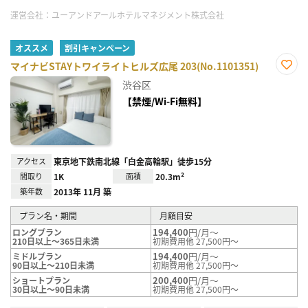
運営会社：
ユーアンドアールホテルマネジメント株式会社
オススメ
割引キャンペーン
マイナビSTAYトワイライトヒルズ広尾 203(No.1101351)
お気
渋谷区
に入
り登
【禁煙/Wi-Fi無料】
録
アクセス
東京地下鉄南北線「白金高輪駅」徒歩15分
間取り
1K
面積
20.3m²
築年数
2013年 11月 築
プラン名・期間
月額目安
194,400
円/月～
ロングプラン
210日以上～365日未満
初期費用他 27,500円～
194,400
円/月～
ミドルプラン
90日以上～210日未満
初期費用他 27,500円～
200,400
円/月～
ショートプラン
30日以上～90日未満
初期費用他 27,500円～