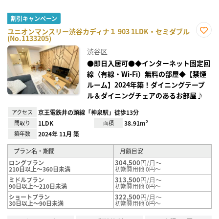
割引キャンペーン
ユニオンマンスリー渋谷カディナ１ 903 1LDK・セミダブル
(No.1133205)
お気
に入
渋谷区
り登
録
●即日入居可●◆インターネット固定回
線（有線・Wi-Fi）無料の部屋◆【禁煙
ルーム】2024年築！ダイニングテーブ
ル＆ダイニングチェアのあるお部屋♪
アクセス
京王電鉄井の頭線「神泉駅」徒歩13分
間取り
1LDK
面積
38.91m²
築年数
2024年 11月 築
プラン名・期間
月額目安
304,500
円/月～
ロングプラン
210日以上～360日未満
初期費用他 0円～
313,500
円/月～
ミドルプラン
90日以上～210日未満
初期費用他 0円～
322,500
円/月～
ショートプラン
30日以上～90日未満
初期費用他 0円～