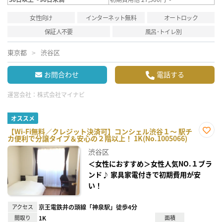
女性向け
インターネット無料
オートロック
保証人不要
風呂･トイレ別
東京都
渋谷区
お問合わせ
電話する
運営会社：
株式会社マイナビ
オススメ
【Wi-Fi無料／クレジット決済可】コンシェル渋谷１～ 駅チ
カ便利で分譲タイプ＆安心の２階以上！ 1K(No.1005066)
お気
に入
渋谷区
り登
録
＜女性におすすめ＞女性人気NO.１ブラ
ンド♪ 家具家電付きで初期費用が安
い！
アクセス
京王電鉄井の頭線「神泉駅」徒歩4分
間取り
1K
面積