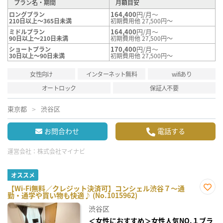
プラン名・期間
月額目安
164,400
円/月～
ロングプラン
210日以上～365日未満
初期費用他 27,500円～
164,400
円/月～
ミドルプラン
90日以上～210日未満
初期費用他 27,500円～
170,400
円/月～
ショートプラン
30日以上～90日未満
初期費用他 27,500円～
女性向け
インターネット無料
wifiあり
オートロック
保証人不要
東京都
渋谷区
お問合わせ
電話する
運営会社：
株式会社マイナビ
オススメ
【Wi-Fi無料／クレジット決済可】コンシェル渋谷７～通
勤・通学や買い物も快適♪ (No.1015962)
お気
に入
渋谷区
り登
録
＜女性におすすめ＞女性人気NO.１ブラ