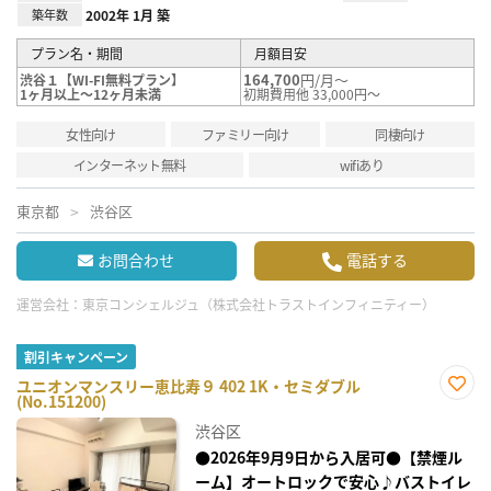
築年数
2002年 1月 築
プラン名・期間
月額目安
164,700
円/月～
渋谷１【WI-FI無料プラン】
1ヶ月以上～12ヶ月未満
初期費用他 33,000円～
女性向け
ファミリー向け
同棲向け
インターネット無料
wifiあり
東京都
渋谷区
お問合わせ
電話する
運営会社：
東京コンシェルジュ（株式会社トラストインフィニティー）
割引キャンペーン
ユニオンマンスリー恵比寿９ 402 1K・セミダブル
(No.151200)
お気
に入
渋谷区
り登
録
●2026年9月9日から入居可●【禁煙ル
ーム】オートロックで安心♪バストイレ