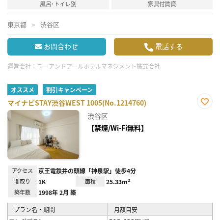
風呂･トイレ別
家具付賃貸
東京都
渋谷区
お問合わせ
電話する
運営会社：
ユーアンドアールホテルマネジメント株式会社
オススメ
割引キャンペーン
マイナビSTAY渋谷WEST 1005(No.1214760)
お気
渋谷区
に入
り登
【禁煙/Wi-Fi無料】
録
アクセス
京王電鉄井の頭線「神泉駅」徒歩4分
間取り
1K
面積
25.33m²
築年数
1998年 2月 築
プラン名・期間
月額目安