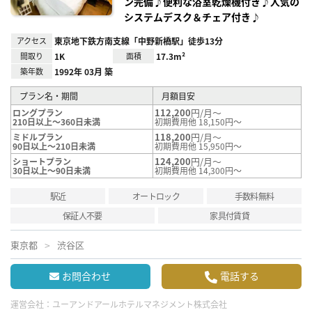
ン完備♪便利な浴室乾燥機付き♪人気の
システムデスク＆チェア付き♪
アクセス
東京地下鉄方南支線「中野新橋駅」徒歩13分
間取り
1K
面積
17.3m²
築年数
1992年 03月 築
プラン名・期間
月額目安
112,200
円/月～
ロングプラン
210日以上～360日未満
初期費用他 18,150円～
118,200
円/月～
ミドルプラン
90日以上～210日未満
初期費用他 15,950円～
124,200
円/月～
ショートプラン
30日以上～90日未満
初期費用他 14,300円～
駅近
オートロック
手数料無料
保証人不要
家具付賃貸
東京都
渋谷区
お問合わせ
電話する
運営会社：
ユーアンドアールホテルマネジメント株式会社