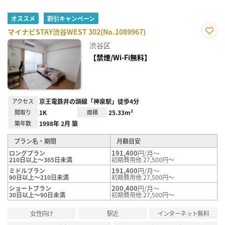
オススメ
割引キャンペーン
マイナビSTAY渋谷WEST 302(No.1089967)
お気
渋谷区
に入
り登
【禁煙/Wi-Fi無料】
録
アクセス
京王電鉄井の頭線「神泉駅」徒歩4分
間取り
1K
面積
25.33m²
築年数
1998年 2月 築
プラン名・期間
月額目安
191,400
円/月～
ロングプラン
210日以上～365日未満
初期費用他 27,500円～
191,400
円/月～
ミドルプラン
90日以上～210日未満
初期費用他 27,500円～
200,400
円/月～
ショートプラン
30日以上～90日未満
初期費用他 27,500円～
女性向け
駅近
インターネット無料