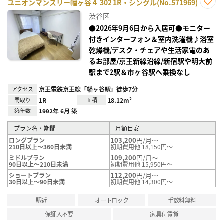
ユニオンマンスリー幡ヶ谷４ 302 1R・シングル(No.571969)
お気
渋谷区
に入
り登
●2026年9月6日から入居可●モニター
録
付きインターフォン＆室内洗濯機♪浴室
乾燥機/デスク・チェアや生活家電のあ
るお部屋/京王新線沿線/新宿駅や明大前
駅まで2駅＆市ヶ谷駅へ乗換なし
アクセス
京王電鉄京王線「幡ヶ谷駅」徒歩7分
間取り
1R
面積
18.12m²
築年数
1992年 6月 築
プラン名・期間
月額目安
103,200
円/月～
ロングプラン
210日以上～360日未満
初期費用他 18,150円～
109,200
円/月～
ミドルプラン
90日以上～210日未満
初期費用他 15,950円～
112,200
円/月～
ショートプラン
30日以上～90日未満
初期費用他 14,300円～
駅近
オートロック
手数料無料
保証人不要
家具付賃貸