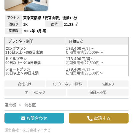
アクセス
東急東横線「代官山駅」徒歩13分
間取り
1K
面積
21.28m²
築年数
2002年 3月 築
プラン名・期間
月額目安
173,400
円/月～
ロングプラン
210日以上～365日未満
初期費用他 27,500円～
173,400
円/月～
ミドルプラン
90日以上～210日未満
初期費用他 27,500円～
179,400
円/月～
ショートプラン
30日以上～90日未満
初期費用他 27,500円～
女性向け
インターネット無料
wifiあり
オートロック
保証人不要
東京都
渋谷区
お問合わせ
電話する
運営会社：
株式会社マイナビ