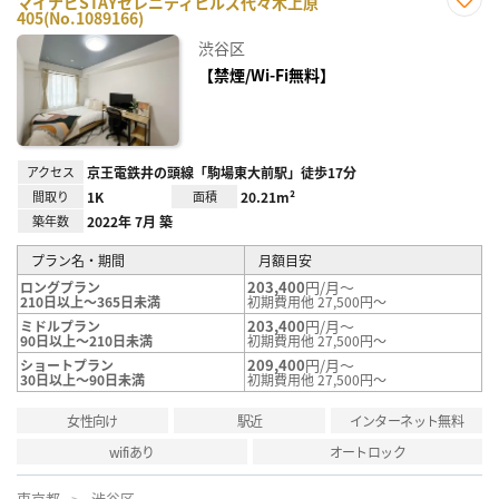
マイナビSTAYセレニティヒルズ代々木上原
405(No.1089166)
お気
に入
渋谷区
り登
録
【禁煙/Wi-Fi無料】
アクセス
京王電鉄井の頭線「駒場東大前駅」徒歩17分
間取り
1K
面積
20.21m²
築年数
2022年 7月 築
プラン名・期間
月額目安
203,400
円/月～
ロングプラン
210日以上～365日未満
初期費用他 27,500円～
203,400
円/月～
ミドルプラン
90日以上～210日未満
初期費用他 27,500円～
209,400
円/月～
ショートプラン
30日以上～90日未満
初期費用他 27,500円～
女性向け
駅近
インターネット無料
wifiあり
オートロック
東京都
渋谷区