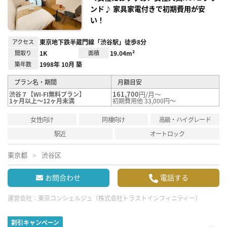
ンド♪ 家具家電付きで初期費用が安
い！
アクセス
東京地下鉄半蔵門線「渋谷駅」徒歩8分
間取り
1K
面積
19.04m²
築年数
1998年 10月 築
プラン名・期間
月額目安
161,700
円/月～
渋谷７【WI-FI無料プラン】
1ヶ月以上～12ヶ月未満
初期費用他 33,000円～
女性向け
同棲向け
高級・ハイグレード
駅近
オートロック
東京都
渋谷区
お問合わせ
電話する
運営会社：
東京コンシェルジュ（株式会社トラストインフィニティー）
割引キャンペーン