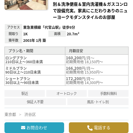
別＆洗浄便座＆室内洗濯機＆ガスコンロ
で設備充実。家具にこだわりありのニュ
ーヨークモダンスタイルのお部屋
アクセス
東急東横線「代官山駅」徒歩9分
間取り
1K
面積
20.7m²
築年数
2003年 1月 築
プラン名・期間
月額目安
160,200
円/月～
ロングプラン
210日以上～360日未満
初期費用他 18,150円～
166,200
円/月～
ミドルプラン
90日以上～210日未満
初期費用他 15,950円～
172,200
円/月～
ショートプラン
30日以上～90日未満
初期費用他 14,300円～
駅近
オートロック
手数料無料
保証人不要
風呂･トイレ別
東京都
渋谷区
お問合わせ
電話する