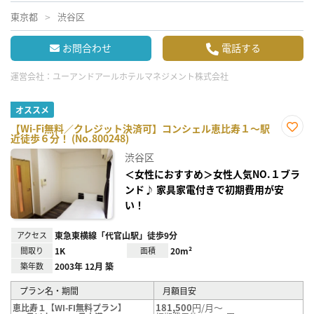
東京都
渋谷区
お問合わせ
電話する
運営会社：
ユーアンドアールホテルマネジメント株式会社
オススメ
【Wi-Fi無料／クレジット決済可】コンシェル恵比寿１～駅
近徒歩６分！ (No.800248)
お気
に入
渋谷区
り登
録
＜女性におすすめ＞女性人気NO.１ブラ
ンド♪ 家具家電付きで初期費用が安
い！
アクセス
東急東横線「代官山駅」徒歩9分
間取り
1K
面積
20m²
築年数
2003年 12月 築
プラン名・期間
月額目安
181,500
円/月～
恵比寿１【WI-FI無料プラン】