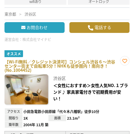
wifiあり
オートロック
東京都
渋谷区
お問合わせ
電話する
運営会社：
株式会社マイナビ
オススメ
【Wi-Fi無料／クレジット決済可】コンシェル渋谷６～渋谷
センター街まで自転車5分！NHKも徒歩圏内！南向き！
お気
(No.1004452)
に入
り登
渋谷区
録
＜女性におすすめ＞女性人気NO.１ブラ
ンド♪ 家具家電付きで初期費用が安
い！
アクセス
小田急電鉄小田原線「代々木八幡駅」徒歩10分
間取り
1K
面積
23.1m²
築年数
2004年 11月 築