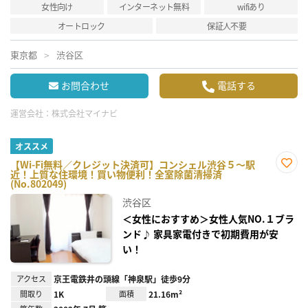
女性向け
インターネット無料
wifiあり
オートロック
保証人不要
東京都
渋谷区
お問合わせ
電話する
運営会社：
株式会社マイナビ
オススメ
【Wi-Fi無料／クレジット決済可】コンシェル渋谷５～駅
近！上質な住環境！買い物便利！全室除菌清掃済
お気
(No.802049)
に入
り登
渋谷区
録
＜女性におすすめ＞女性人気NO.１ブラ
ンド♪ 家具家電付きで初期費用が安
い！
アクセス
京王電鉄井の頭線「神泉駅」徒歩9分
間取り
1K
面積
21.16m²