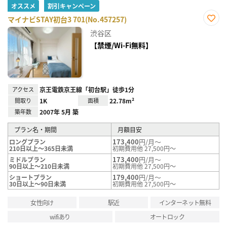
オススメ
割引キャンペーン
マイナビSTAY初台3 701(No.457257)
お気
渋谷区
に入
り登
【禁煙/Wi-Fi無料】
録
アクセス
京王電鉄京王線「初台駅」徒歩1分
間取り
1K
面積
22.78m²
築年数
2007年 5月 築
プラン名・期間
月額目安
173,400
円/月～
ロングプラン
210日以上～365日未満
初期費用他 27,500円～
173,400
円/月～
ミドルプラン
90日以上～210日未満
初期費用他 27,500円～
179,400
円/月～
ショートプラン
30日以上～90日未満
初期費用他 27,500円～
女性向け
駅近
インターネット無料
wifiあり
オートロック