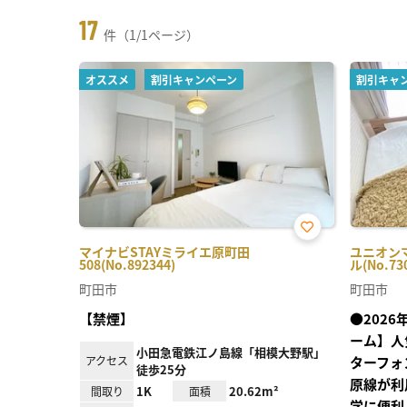
17
件（1/1ページ）
オススメ
割引キャンペーン
割引キャ
お気
マイナビSTAYミライエ原町田
ユニオンマ
に入
508(No.892344)
ル(No.73
り登
録
町田市
町田市
【禁煙】
●202
ーム】人
小田急電鉄江ノ島線「相模大野駅」
アクセス
ターフォ
徒歩25分
原線が利
1K
20.62m²
間取り
面積
学に便利