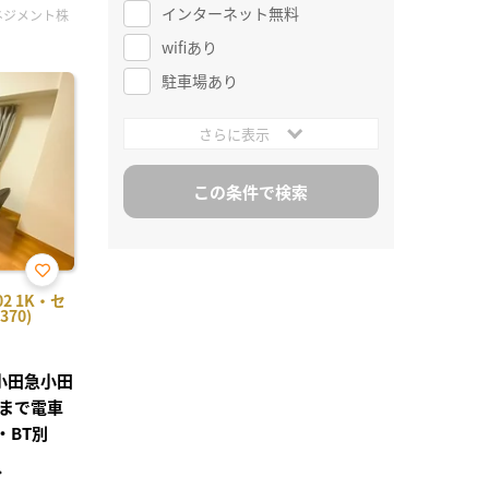
インターネット無料
ネジメント株
wifiあり
駐車場あり
さらに表示
お気
2 1K・セ
に入
70)
り登
録
●小田急小田
駅まで電車
・BT別
分