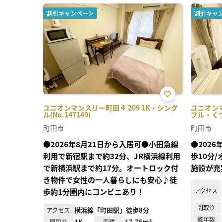
割引キャンペーン
割引キャ
お気
ユニオンマンスリー町田４ 209 1K・シング
ユニオンマ
に入
ル(No.147149)
ブル・くつろ
り登
録
町田市
町田市
●2026年8月21日から入居可●小田急線
●202
利用で新宿駅まで約32分、JR横浜線利用
歩10分
で新横浜駅まで約17分。オートロック付
施設が充
き物件で女性の一人暮らしにも安心♪徒
歩約1分圏内にコンビニあり！
アクセス
間取り
横浜線「町田駅」徒歩8分
アクセス
築年数
1K
17.75m²
間取り
面積