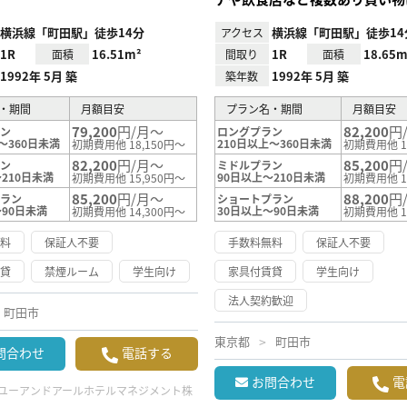
横浜線「町田駅」徒歩14分
横浜線「町田駅」徒歩14
アクセス
1R
16.51m²
1R
18.65m
面積
間取り
面積
1992年 5月 築
1992年 5月 築
築年数
・期間
月額目安
プラン名・期間
月額目安
79,200
円/月～
82,200
円
ラン
ロングプラン
～360日未満
210日以上～360日未満
初期費用他 18,150円～
初期費用他 1
82,200
円/月～
85,200
円
ラン
ミドルプラン
210日未満
90日以上～210日未満
初期費用他 15,950円～
初期費用他 1
85,200
円/月～
88,200
円
プラン
ショートプラン
～90日未満
30日以上～90日未満
初期費用他 14,300円～
初期費用他 1
無料
保証人不要
手数料無料
保証人不要
賃貸
禁煙ルーム
学生向け
家具付賃貸
学生向け
法人契約歓迎
町田市
東京都
町田市
問合わせ
電話する
お問合わせ
電
ユーアンドアールホテルマネジメント株