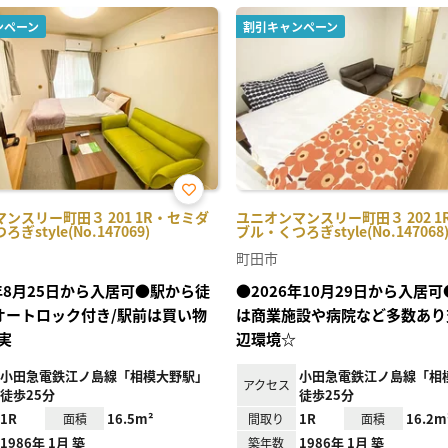
ンペーン
割引キャンペーン
お気
ンスリー町田３ 201 1R・セミダ
ユニオンマンスリー町田３ 202 
に入
ぎstyle(No.147069)
ブル・くつろぎstyle(No.147068
り登
録
町田市
6年8月25日から入居可●駅から徒
●2026年10月29日から入居
/オートロック付き/駅前は買い物
は商業施設や病院など多数あり
実
辺環境☆
小田急電鉄江ノ島線「相模大野駅」
小田急電鉄江ノ島線「相
アクセス
徒歩25分
徒歩25分
1R
16.5m²
1R
16.2m
面積
間取り
面積
1986年 1月 築
1986年 1月 築
築年数