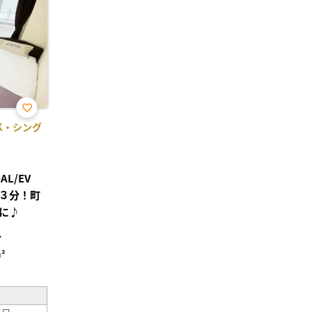
お気
1K・シング
に入
り登
録
L/EV
３分！町
に♪
分
²