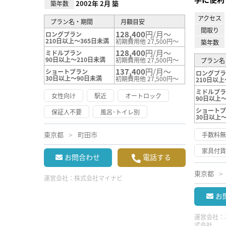
2002年 2月 築
築年数
アクセス
プラン名・期間
月額目安
間取り
128,400
円/月～
ロングプラン
210日以上～365日未満
初期費用他 27,500円～
築年数
128,400
円/月～
ミドルプラン
90日以上～210日未満
初期費用他 27,500円～
プラン名
137,400
円/月～
ショートプラン
ロングプ
30日以上～90日未満
初期費用他 27,500円～
210日以上
ミドルプ
女性向け
駅近
オートロック
90日以上～
ショート
保証人不要
風呂･トイレ別
30日以上
東京都
町田市
手数料
家具付
お問合わせ
電話する
東京都
運営会社：
株式会社マイナビ
お
運営会社：
式会社