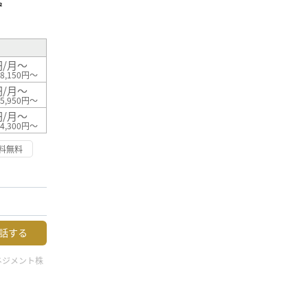
²
円/月～
8,150円～
円/月～
5,950円～
円/月～
4,300円～
料無料
話する
ネジメント株