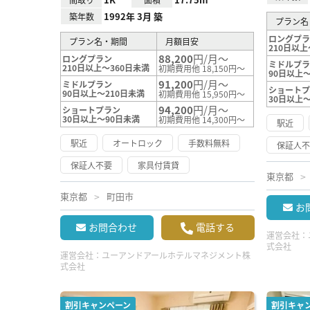
1992年 3月 築
築年数
プラン名
ロングプ
プラン名・期間
月額目安
210日以上
88,200
円/月～
ロングプラン
ミドルプ
210日以上～360日未満
初期費用他 18,150円～
90日以上～
91,200
円/月～
ミドルプラン
ショート
90日以上～210日未満
初期費用他 15,950円～
30日以上
94,200
円/月～
ショートプラン
30日以上～90日未満
初期費用他 14,300円～
駅近
駅近
オートロック
手数料無料
保証人
保証人不要
家具付賃貸
東京都
東京都
町田市
お
お問合わせ
電話する
運営会社：
式会社
運営会社：
ユーアンドアールホテルマネジメント株
式会社
割引キャンペーン
割引キャ