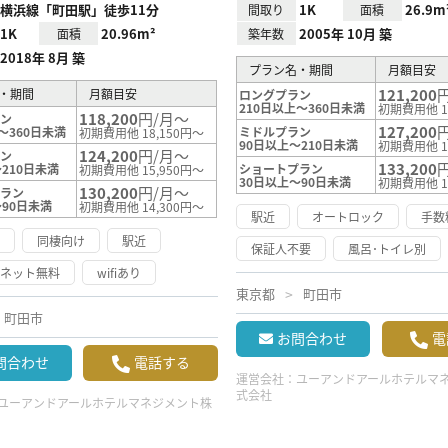
横浜線「町田駅」徒歩11分
1K
26.9m
間取り
面積
1K
20.96m²
2005年 10月 築
面積
築年数
2018年 8月 築
プラン名・期間
月額目安
121,200
・期間
月額目安
ロングプラン
210日以上～360日未満
初期費用他 1
118,200
円/月～
ラン
127,200
～360日未満
ミドルプラン
初期費用他 18,150円～
90日以上～210日未満
初期費用他 1
124,200
円/月～
ラン
133,200
210日未満
ショートプラン
初期費用他 15,950円～
30日以上～90日未満
初期費用他 1
130,200
円/月～
プラン
～90日未満
初期費用他 14,300円～
駅近
オートロック
手数
け
同棲向け
駅近
保証人不要
風呂･トイレ別
ーネット無料
wifiあり
東京都
町田市
町田市
お問合わせ
電
問合わせ
電話する
運営会社：
ユーアンドアールホテルマ
式会社
ユーアンドアールホテルマネジメント株