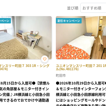
並び順
ンペーン
割引キャンペーン
お気
ンスリー町田７ 303 1R・シング
ユニオンマンスリー町田７ 201 
に入
0474)
ル(No.481176)
り登
録
町田市
6年8月15日から入居可●【禁煙ル
●2026年10月29日から入居
気の角部屋＆モニター付きイン
＆モニター付きインターフォン
ン完備♪JR横浜線と小田急小田
横浜線と小田急小田原線利用可
用できるのでおでかけや通勤通
にはショッピングモールやドン
テや飲食店など複数あり買い物