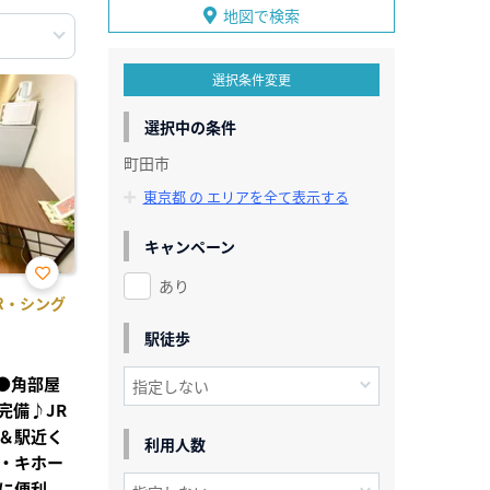
地図で検索
選択条件変更
選択中の条件
町田市
東京都 の エリアを全て表示する
キャンペーン
あり
お気
1R・シング
に入
り登
駅徒歩
録
可●角部屋
完備♪JR
＆駅近く
利用人数
・キホー
に便利