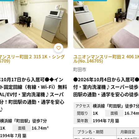
お気
ンスリー町田２ 315 1K・シング
ユニオンマンスリー町田２ 406 
に入
6709)
ル(No.146705)
り登
録
町田市
6年10月17日から入居可●◆イン
●2026年10月4日から入居可●A
ト固定回線（有線・Wi-Fi）無料
付・室内洗濯機♪スーパー徒歩
AL/EV付・室内洗濯機♪スーパ
田駅の通勤・通学を安心の徒歩
分！町田駅の通勤・通学を安心
横浜線「町田駅」徒歩7
アクセス
♪
1K
16.74m
間取り
面積
横浜線「町田駅」徒歩7分
1994年 7月 築
築年数
1K
16.74m²
面積
プラン名・期間
月額目安
1994年 7月 築