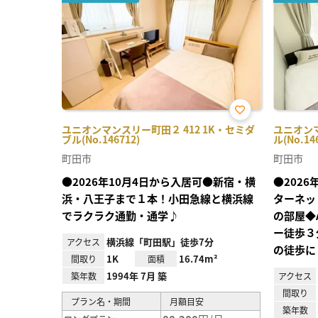
お気
ユニオンマンスリー町田２ 412 1K・セミダ
ユニオンマ
に入
ブル(No.146712)
ル(No.14
り登
録
町田市
町田市
●2026年10月4日から入居可●新宿・横
●202
浜・八王子まで１本！小田急線と横浜線
ターネッ
でラクラク通勤・通学♪
の部屋◆
ー徒歩３
横浜線「町田駅」徒歩7分
アクセス
の徒歩に
1K
16.74m²
間取り
面積
1994年 7月 築
築年数
アクセス
間取り
プラン名・期間
月額目安
築年数