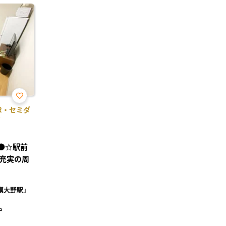
お気
1R・セミダ
に入
)
り登
録
可●☆駅前
充実の周
模大野駅」
²