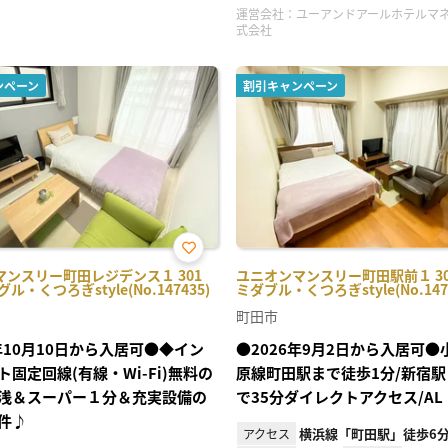
運営会社：
ユーアンドアールホテルマ
式会社
ンペーン
割引キャンペーン
お気
マンスリー町田レジデンス１ 301
ユニオンマンスリー町田駅前１ 30
に入
ル・くつろぎstyle(No.147435)
ミダブル・くつろぎstyle(No.1473
り登
録
町田市
6年10月10日から入居可●◆イン
●2026年9月2日から入居可
ト固定回線(有線・Wi-Fi)無料の
原線町田駅まで徒歩1分/新宿
浅＆スーパー１分＆充実設備の
で35分ダイレクトアクセス/AL
件♪
横浜線「町田駅」徒歩6
アクセス