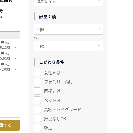
分
部屋面積
²
～
/月～
8,150円～
/月～
5,950円～
こだわり条件
/月～
4,300円～
女性向け
ファミリー向け
同棲向け
ペット可
高級・ハイグレード
家具なしOK
話する
駅近