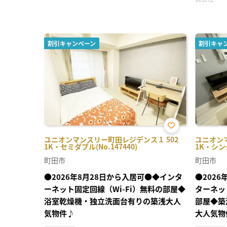
割引キャンペーン
割引キャ
お気
ユニオンマンスリー町田レジデンス１ 502
ユニオン
に入
1K・セミダブル(No.147440)
1K・シング
り登
録
町田市
町田市
●2026年8月28日から入居可●◆インタ
●202
ーネット固定回線（Wi-Fi）無料の部屋◆
ターネッ
浴室乾燥機・独立洗面台有りの築浅大人
部屋◆築
気物件♪
大人気物