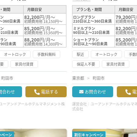
・期間
月額目安
プラン名・期間
月額目安
82,200
円/月～
79,200
円
ラン
ロングプラン
～360日未満
210日以上～360日未満
初期費用他 18,150円～
初期費用他 1
85,200
円/月～
82,200
円
ラン
ミドルプラン
210日未満
90日以上～210日未満
初期費用他 15,950円～
初期費用他 1
88,200
円/月～
85,200
円
プラン
ショートプラン
～90日未満
30日以上～90日未満
初期費用他 14,300円～
初期費用他 1
オートロック
手数料無料
駅近
オートロック
手数
不要
家具付賃貸
保証人不要
家具付賃貸
町田市
東京都
町田市
問合わせ
電話する
お問合わせ
電
ユーアンドアールホテルマネジメント株
運営会社：
ユーアンドアールホテルマ
式会社
ンペーン
割引キャンペーン