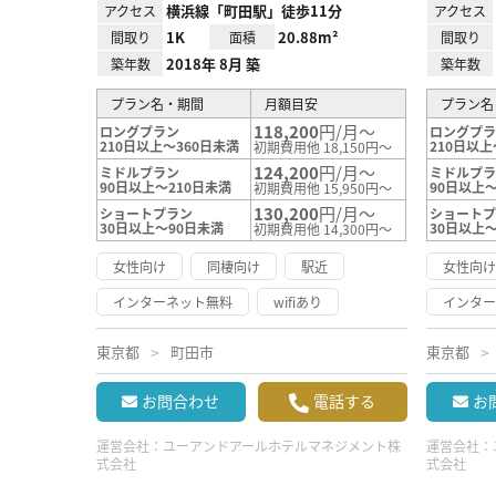
横浜線「町田駅」徒歩11分
アクセス
アクセス
1K
20.88m²
間取り
面積
間取り
2018年 8月 築
築年数
築年数
プラン名・期間
月額目安
プラン名
118,200
円/月～
ロングプラン
ロングプ
210日以上～360日未満
210日以上
初期費用他 18,150円～
124,200
円/月～
ミドルプラン
ミドルプ
90日以上～210日未満
90日以上～
初期費用他 15,950円～
130,200
円/月～
ショートプラン
ショート
30日以上～90日未満
30日以上
初期費用他 14,300円～
女性向け
同棲向け
駅近
女性向
インターネット無料
wifiあり
インタ
東京都
町田市
東京都
お問合わせ
電話する
お
運営会社：
ユーアンドアールホテルマネジメント株
運営会社：
式会社
式会社