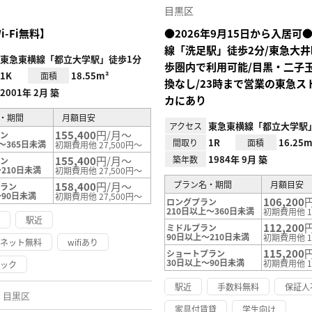
録
目黒区
i-Fi無料】
●2026年9月15日から入居可
線「洗足駅」徒歩2分/東急大
東急東横線「都立大学駅」徒歩1分
歩圏内で利用可能/目黒・二子
1K
18.55m²
面積
換なし/23時まで営業の東急ス
2001年 2月 築
カにあり
・期間
月額目安
東急東横線「都立大学駅」
アクセス
155,400
円/月～
ラン
1R
16.25m
間取り
面積
～365日未満
初期費用他 27,500円～
1984年 9月 築
155,400
円/月～
築年数
ラン
210日未満
初期費用他 27,500円～
プラン名・期間
月額目安
158,400
円/月～
プラン
～90日未満
初期費用他 27,500円～
106,200
ロングプラン
210日以上～360日未満
初期費用他 1
け
駅近
112,200
ミドルプラン
90日以上～210日未満
初期費用他 1
ーネット無料
wifiあり
115,200
ショートプラン
30日以上～90日未満
初期費用他 1
ロック
駅近
手数料無料
保証人
目黒区
家具付賃貸
学生向け