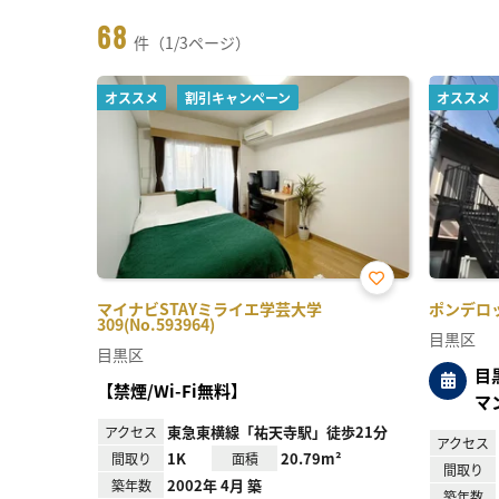
68
件（1/3ページ）
オススメ
割引キャンペーン
オススメ
お気
マイナビSTAYミライエ学芸大学
ポンデロッサ
に入
309(No.593964)
り登
目黒区
録
目黒区
目
【禁煙/Wi-Fi無料】
マ
東急東横線「祐天寺駅」徒歩21分
アクセス
アクセス
1K
20.79m²
間取り
面積
間取り
2002年 4月 築
築年数
築年数