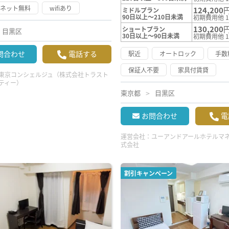
ーネット無料
wifiあり
124,200
ミドルプラン
90日以上～210日未満
初期費用他 1
130,200
ショートプラン
目黒区
30日以上～90日未満
初期費用他 1
問合わせ
電話する
駅近
オートロック
手数
保証人不要
家具付賃貸
東京コンシェルジュ（株式会社トラスト
ティー）
東京都
目黒区
お問合わせ
電
運営会社：
ユーアンドアールホテルマ
式会社
割引キャンペーン