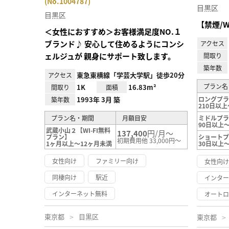
(No.1004787)
録
目黒区
目黒区
【禁煙/W
＜女性におすすめ＞お客様満足度NO.１
ブランド♪ 安心して住めるようにコンシ
アクセス
ェルジュが 親身にサポート致します。
間取り
築年数
東急東横線「学芸大学駅」徒歩20分
アクセス
プラン名
1K
16.83m²
間取り
面積
1993年 3月 築
ロングプ
築年数
210日以上
プラン名・期間
月額目安
ミドルプ
90日以上～
武蔵小山２【WI-FI無料
137,400
円/月～
プラン】
ショート
初期費用他 33,000円～
1ヶ月以上～12ヶ月未満
30日以上
女性向け
ファミリー向け
女性向
同棲向け
駅近
インタ
インターネット無料
オート
東京都
目黒区
東京都