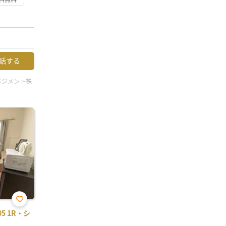
話する
ネジメント株
お気
5 1R・シ
に入
り登