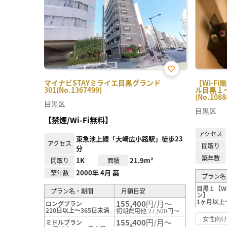
お気
マイナビSTAYミライエ目黒グランド
【Wi-F
に入
301(No.1367499)
ル目黒１
り登
(No.1088
録
目黒区
目黒区
【禁煙/Wi-Fi無料】
アクセス
東急池上線「大崎広小路駅」徒歩23
アクセス
間取り
分
築年数
1K
21.9m²
間取り
面積
2000年 4月 築
築年数
プラン名
目黒１【WI
プラン名・期間
月額目安
ン】
1ヶ月以上
155,400
円/月～
ロングプラン
210日以上～365日未満
初期費用他 27,500円～
女性向
155,400
円/月～
ミドルプラン