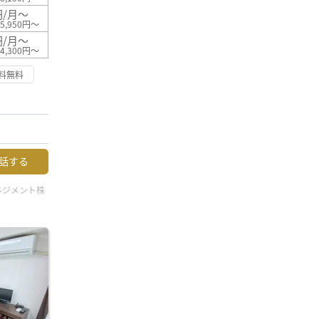
円/月～
5,950円～
円/月～
4,300円～
料無料
話する
ネジメント株