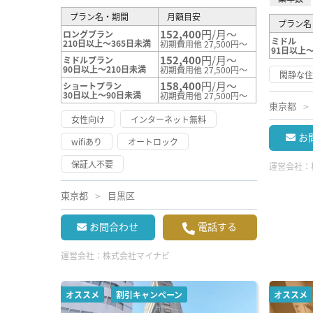
プラン名・期間
月額目安
プラン名
152,400
円/月～
ロングプラン
ミドル
210日以上～365日未満
初期費用他 27,500円～
91日以上～
152,400
円/月～
ミドルプラン
90日以上～210日未満
初期費用他 27,500円～
閑静な
158,400
円/月～
ショートプラン
30日以上～90日未満
初期費用他 27,500円～
東京都
女性向け
インターネット無料
お
wifiあり
オートロック
保証人不要
運営会社：
東京都
目黒区
お問合わせ
電話する
運営会社：
株式会社マイナビ
オススメ
割引キャンペーン
オススメ