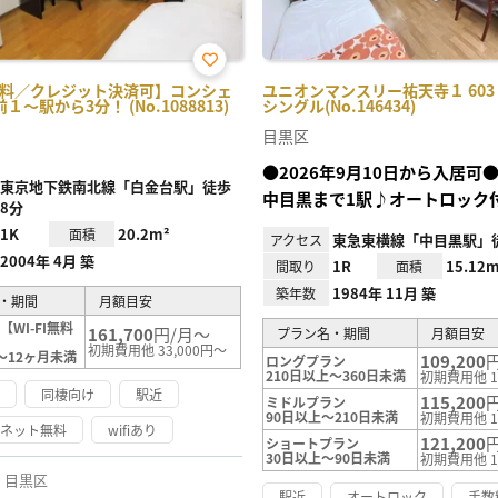
お気
i無料／クレジット決済可】コンシェ
ユニオンマンスリー祐天寺１ 603
に入
～駅から3分！ (No.1088813)
シングル(No.146434)
り登
録
目黒区
●2026年9月10日から入居可
東京地下鉄南北線「白金台駅」徒歩
中目黒まで1駅♪オートロック
8分
1K
20.2m²
面積
東急東横線「中目黒駅」徒
アクセス
2004年 4月 築
1R
15.12m
間取り
面積
1984年 11月 築
築年数
・期間
月額目安
WI-FI無料
161,700
円/月～
プラン名・期間
月額目安
初期費用他 33,000円～
～12ヶ月未満
109,200
ロングプラン
210日以上～360日未満
初期費用他 1
け
同棲向け
駅近
115,200
ミドルプラン
90日以上～210日未満
初期費用他 1
ーネット無料
wifiあり
121,200
ショートプラン
30日以上～90日未満
初期費用他 1
目黒区
駅近
オートロック
手数