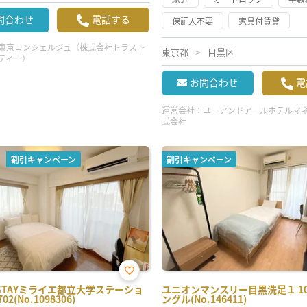
問合わせ
電話する
保証人不要
家具付賃貸
東京コンシェルジュ（株式会社トラスト
東京都
目黒区
ティー）
お問合わせ
電
運営会社：
ユーアンドアールホテルマ
式会社
割引キャンペーン
割引キャンペーン
お気
STAYミライエ都立大学ステーショ
ユニオンマンスリー目黒洗足１ 10
に入
2(No.1098306)
ングル(No.146411)
り登