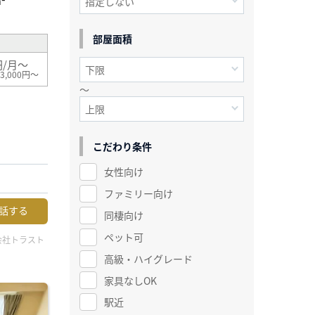
²
部屋面積
円/月～
3,000円～
～
こだわり条件
女性向け
ファミリー向け
話する
同棲向け
ペット可
会社トラスト
高級・ハイグレード
家具なしOK
駅近