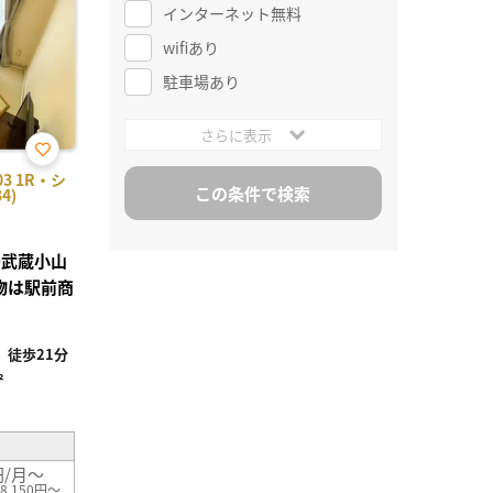
インターネット無料
wifiあり
駐車場あり
さらに表示
お気
3 1R・シ
に入
4)
り登
録
●武蔵小山
物は駅前商
徒歩21分
²
円/月～
8,150円～