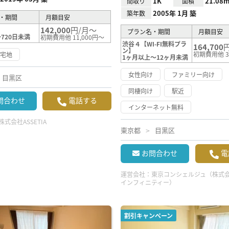
1K
21.08m
間取り
面積
2005年 1月 築
築年数
・期間
月額目安
142,000
円/月～
プラン名・期間
月額目安
720日未満
初期費用他 11,000円～
渋谷４【WI-FI無料プラ
164,700
ン】
初期費用他 3
住宅地
1ヶ月以上～12ヶ月未満
女性向け
ファミリー向け
目黒区
同棲向け
駅近
問合わせ
電話する
インターネット無料
株式会社ASSETIA
東京都
目黒区
お問合わせ
電
運営会社：
東京コンシェルジュ（株式
インフィニティー）
割引キャンペーン