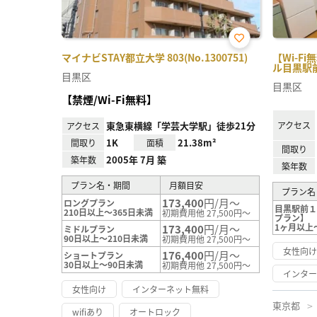
お気
マイナビSTAY都立大学 803(No.1300751)
【Wi-F
に入
ル目黒駅前１
り登
目黒区
録
目黒区
【禁煙/Wi-Fi無料】
東急東横線「学芸大学駅」徒歩21分
アクセス
アクセス
1K
21.38m²
間取り
面積
間取り
2005年 7月 築
築年数
築年数
プラン名・期間
月額目安
プラン名
173,400
円/月～
ロングプラン
目黒駅前１【
210日以上～365日未満
初期費用他 27,500円～
プラン】
1ヶ月以上
173,400
円/月～
ミドルプラン
90日以上～210日未満
初期費用他 27,500円～
女性向
176,400
円/月～
ショートプラン
30日以上～90日未満
初期費用他 27,500円～
インタ
女性向け
インターネット無料
東京都
wifiあり
オートロック