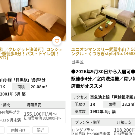
お気
i無料／クレジット決済可】コンシェ
ユニオンマンスリー武蔵小山７ 50
に入
～駅徒歩8分！バス・トイレ別！
ングル・くつろぎstyle(No.14683
り登
812)
録
目黒区
●2026年9月30日から入居可
駅徒歩4分／室内洗濯機／買い
山手線「目黒駅」徒歩8分
店街がオススメ
1K
20.08m²
面積
2001年 5月 築
東急池上線「戸越銀座駅」
アクセス
1R
18.2m
間取り
面積
・期間
月額目安
1992年 5月 築
築年数
-FI無料プラ
155,100
円/月～
初期費用他 33,000円～
～12ヶ月未満
プラン名・期間
月額目安
118,200
ロングプラン
け
同棲向け
駅近
210日以上～360日未満
初期費用他 1