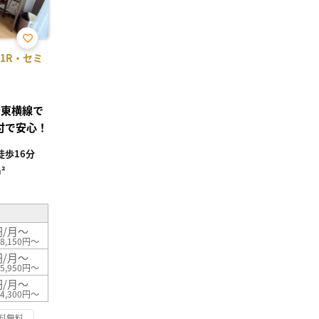
お気
 1R・セミ
に入
り登
録
●東横線で
付で安心！
歩16分
²
円/月～
8,150円～
円/月～
5,950円～
円/月～
4,300円～
料無料