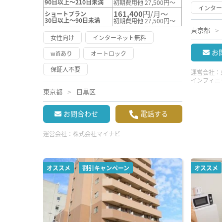
90日以上～210日未満
初期費用他 27,500円～
インタ
161,400
円/月～
ショートプラン
30日以上～90日未満
初期費用他 27,500円～
東京都
女性向け
インターネット無料
お
wifiあり
オートロック
保証人不要
運営会社：
インフィニ
東京都
目黒区
お問合わせ
電話する
運営会社：
株式会社マイナビ
オススメ
割引キャンペーン
オススメ