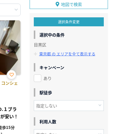
地図で検索
選択条件変更
選択中の条件
目黒区
東京都 の エリアを全て表示する
キャンペーン
あり
お気
】コンシェ
に入
り登
駅徒歩
録
.１ブラ
用が安い！
利用人数
歩15分