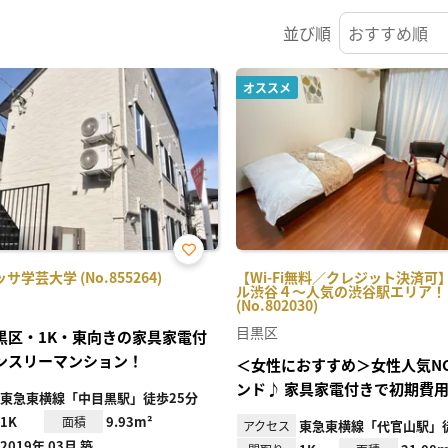
並び順
オススメ
お気
学芸大学 (No.855264)
【Wi-Fi無料／クレジット決済可
に入
ル渋谷４～人気の渋谷駅エリア！
り登
(No.802030)
録
目黒区
黒区・1K・東向きの家具家電付
ンスリーマンション！
＜女性におすすめ＞女性人気NO
ンド♪ 家具家電付きで初期費
東急東横線「中目黒駅」徒歩25分
1K
9.93m²
面積
東急東横線「代官山駅」徒
アクセス
2019年 03月 築