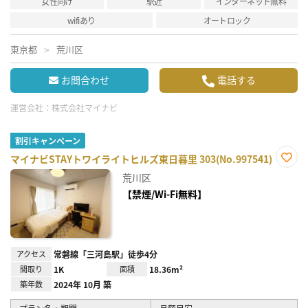
女性向け
駅近
インターネット無料
wifiあり
オートロック
東京都
荒川区
お問合わせ
電話する
運営会社：
株式会社マイナビ
割引キャンペーン
マイナビSTAYトワイライトヒルズ東日暮里 303(No.997541)
お気
荒川区
に入
り登
【禁煙/Wi-Fi無料】
録
アクセス
常磐線「三河島駅」徒歩4分
間取り
1K
面積
18.36m²
築年数
2024年 10月 築