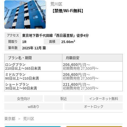
お気
荒川区
に入
り登
【禁煙/Wi-Fi無料】
録
アクセス
東京地下鉄千代田線「西日暮里駅」徒歩4分
間取り
1R
面積
25.66m²
築年数
2025年 12月 築
プラン名・期間
月額目安
206,400
円/月～
ロングプラン
210日以上～365日未満
初期費用他 27,500円～
206,400
円/月～
ミドルプラン
90日以上～210日未満
初期費用他 27,500円～
221,400
円/月～
ショートプラン
30日以上～90日未満
初期費用他 27,500円～
女性向け
駅近
インターネット無料
wifiあり
オートロック
東京都
荒川区