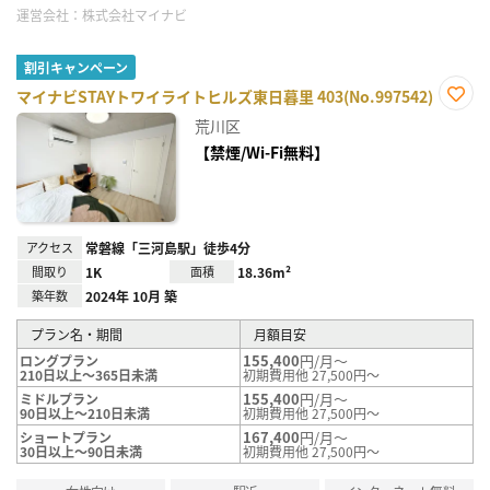
運営会社：
株式会社マイナビ
割引キャンペーン
マイナビSTAYトワイライトヒルズ東日暮里 403(No.997542)
お気
荒川区
に入
り登
【禁煙/Wi-Fi無料】
録
アクセス
常磐線「三河島駅」徒歩4分
間取り
1K
面積
18.36m²
築年数
2024年 10月 築
プラン名・期間
月額目安
155,400
円/月～
ロングプラン
210日以上～365日未満
初期費用他 27,500円～
155,400
円/月～
ミドルプラン
90日以上～210日未満
初期費用他 27,500円～
167,400
円/月～
ショートプラン
30日以上～90日未満
初期費用他 27,500円～