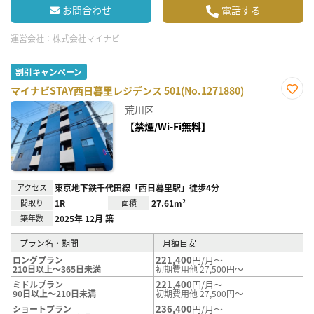
お問合わせ
電話する
運営会社：
株式会社マイナビ
割引キャンペーン
マイナビSTAY西日暮里レジデンス 501(No.1271880)
お気
荒川区
に入
り登
【禁煙/Wi-Fi無料】
録
アクセス
東京地下鉄千代田線「西日暮里駅」徒歩4分
間取り
1R
面積
27.61m²
築年数
2025年 12月 築
プラン名・期間
月額目安
221,400
円/月～
ロングプラン
210日以上～365日未満
初期費用他 27,500円～
221,400
円/月～
ミドルプラン
90日以上～210日未満
初期費用他 27,500円～
236,400
円/月～
ショートプラン