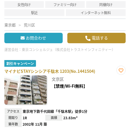
女性向け
ファミリー向け
同棲向け
駅近
インターネット無料
東京都
荒川区
お問合わせ
電話する
運営会社：
東京コンシェルジュ（株式会社トラストインフィニティー）
割引キャンペーン
マイナビSTAYシンシア千駄木 1203(No.1441504)
お気
文京区
に入
り登
【禁煙/Wi-Fi無料】
録
アクセス
東京地下鉄千代田線「千駄木駅」徒歩1分
間取り
1R
面積
23.83m²
築年数
2002年 11月 築