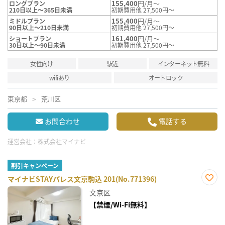
155,400
円/月～
ロングプラン
210日以上～365日未満
初期費用他 27,500円～
155,400
円/月～
ミドルプラン
90日以上～210日未満
初期費用他 27,500円～
161,400
円/月～
ショートプラン
30日以上～90日未満
初期費用他 27,500円～
女性向け
駅近
インターネット無料
wifiあり
オートロック
東京都
荒川区
お問合わせ
電話する
運営会社：
株式会社マイナビ
割引キャンペーン
マイナビSTAYパレス文京駒込 201(No.771396)
お気
文京区
に入
り登
【禁煙/Wi-Fi無料】
録