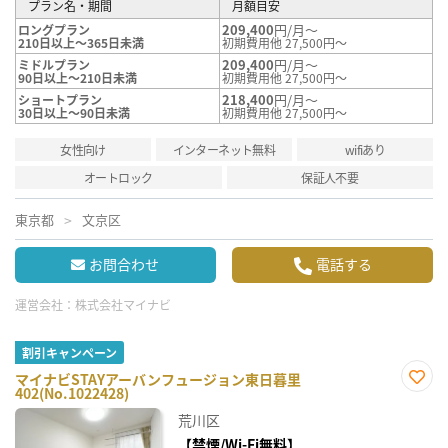
プラン名・期間
月額目安
209,400
円/月～
ロングプラン
210日以上～365日未満
初期費用他 27,500円～
209,400
円/月～
ミドルプラン
90日以上～210日未満
初期費用他 27,500円～
218,400
円/月～
ショートプラン
30日以上～90日未満
初期費用他 27,500円～
女性向け
インターネット無料
wifiあり
オートロック
保証人不要
東京都
文京区
お問合わせ
電話する
運営会社：
株式会社マイナビ
割引キャンペーン
マイナビSTAYアーバンフュージョン東日暮里
402(No.1022428)
お気
に入
荒川区
り登
録
【禁煙/Wi-Fi無料】