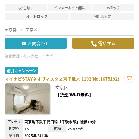
女性向け
インターネット無料
wifiあり
オートロック
保証人不要
東京都
文京区
お問合わせ
電話する
運営会社：
株式会社マイナビ
割引キャンペーン
マイナビSTAYネオヴィスタ文京千駄木 1102(No.1075192)
お気
文京区
に入
り登
【禁煙/Wi-Fi無料】
録
アクセス
東京地下鉄千代田線「千駄木駅」徒歩10分
間取り
1K
面積
26.47m²
築年数
2025年 3月 築