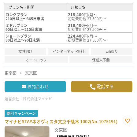
プラン名・期間
月額目安
218,400
円/月～
ロングプラン
210日以上～365日未満
初期費用他 27,500円～
218,400
円/月～
ミドルプラン
90日以上～210日未満
初期費用他 27,500円～
224,400
円/月～
ショートプラン
30日以上～90日未満
初期費用他 27,500円～
女性向け
インターネット無料
wifiあり
オートロック
保証人不要
東京都
文京区
お問合わせ
電話する
運営会社：
株式会社マイナビ
割引キャンペーン
マイナビSTAYネオヴィスタ文京千駄木 1002(No.1075191)
お気
文京区
に入
り登