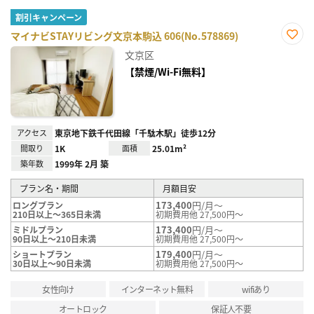
割引キャンペーン
マイナビSTAYリビング文京本駒込 606(No.578869)
お気
文京区
に入
り登
【禁煙/Wi-Fi無料】
録
アクセス
東京地下鉄千代田線「千駄木駅」徒歩12分
間取り
1K
面積
25.01m²
築年数
1999年 2月 築
プラン名・期間
月額目安
173,400
円/月～
ロングプラン
210日以上～365日未満
初期費用他 27,500円～
173,400
円/月～
ミドルプラン
90日以上～210日未満
初期費用他 27,500円～
179,400
円/月～
ショートプラン
30日以上～90日未満
初期費用他 27,500円～
女性向け
インターネット無料
wifiあり
オートロック
保証人不要