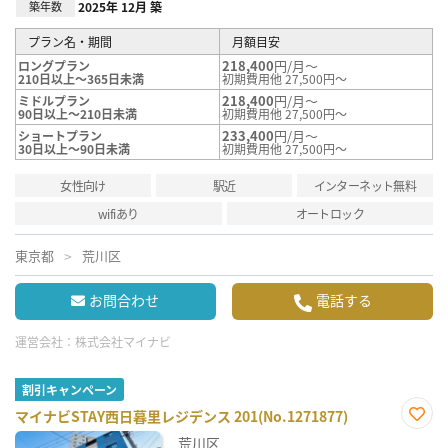
築年数
2025年 12月 築
プラン名・期間
月額目安
218,400
円/月～
ロングプラン
210日以上～365日未満
初期費用他 27,500円～
218,400
円/月～
ミドルプラン
90日以上～210日未満
初期費用他 27,500円～
233,400
円/月～
ショートプラン
30日以上～90日未満
初期費用他 27,500円～
女性向け
駅近
インターネット無料
wifiあり
オートロック
東京都
荒川区
お問合わせ
電話する
運営会社：
株式会社マイナビ
割引キャンペーン
マイナビSTAY西日暮里レジデンス 201(No.1271877)
お気
荒川区