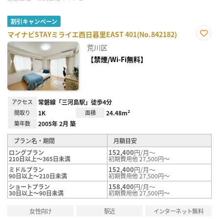
割引キャンペーン
マイナビSTAYミライエ西日暮里EAST 401(No.842182)
お気
荒川区
に入
り登
【禁煙/Wi-Fi無料】
録
アクセス
常磐線「三河島駅」徒歩4分
間取り
1K
面積
24.48m²
築年数
2005年 2月 築
プラン名・期間
月額目安
152,400
円/月～
ロングプラン
210日以上～365日未満
初期費用他 27,500円～
152,400
円/月～
ミドルプラン
90日以上～210日未満
初期費用他 27,500円～
158,400
円/月～
ショートプラン
30日以上～90日未満
初期費用他 27,500円～
女性向け
駅近
インターネット無料