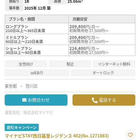
間取り
1R
面積
25.66m²
築年数
2025年 12月 築
プラン名・期間
月額目安
209,400
円/月～
ロングプラン
210日以上～365日未満
初期費用他 27,500円～
209,400
円/月～
ミドルプラン
90日以上～210日未満
初期費用他 27,500円～
224,400
円/月～
ショートプラン
30日以上～90日未満
初期費用他 27,500円～
女性向け
駅近
インターネット無料
wifiあり
オートロック
東京都
荒川区
お問合わせ
電話する
運営会社：
株式会社マイナビ
割引キャンペーン
マイナビSTAY西日暮里レジデンス 402(No.1271883)