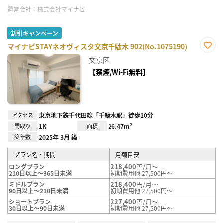
運営会社：
株式会社マイナビ
割引キャンペーン
マイナビSTAYネオヴィスタ文京千駄木 902(No.1075190)
お気
文京区
に入
り登
【禁煙/Wi-Fi無料】
録
アクセス
東京地下鉄千代田線「千駄木駅」徒歩10分
間取り
1K
面積
26.47m²
築年数
2025年 3月 築
プラン名・期間
月額目安
218,400
円/月～
ロングプラン
210日以上～365日未満
初期費用他 27,500円～
218,400
円/月～
ミドルプラン
90日以上～210日未満
初期費用他 27,500円～
227,400
円/月～
ショートプラン
30日以上～90日未満
初期費用他 27,500円～