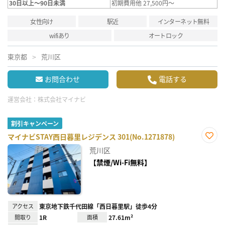
30日以上～90日未満
初期費用他 27,500円～
女性向け
駅近
インターネット無料
wifiあり
オートロック
東京都
荒川区
お問合わせ
電話する
運営会社：
株式会社マイナビ
割引キャンペーン
マイナビSTAY西日暮里レジデンス 301(No.1271878)
お気
荒川区
に入
り登
【禁煙/Wi-Fi無料】
録
アクセス
東京地下鉄千代田線「西日暮里駅」徒歩4分
間取り
1R
面積
27.61m²