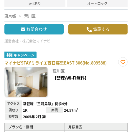
wifiあり
オートロック
東京都
荒川区
お問合わせ
電話する
運営会社：
株式会社マイナビ
割引キャンペーン
マイナビSTAYミライエ西日暮里EAST 306(No.809588)
お気
荒川区
に入
り登
【禁煙/Wi-Fi無料】
録
アクセス
常磐線「三河島駅」徒歩4分
間取り
1K
面積
24.57m²
築年数
2005年 2月 築
プラン名・期間
月額目安