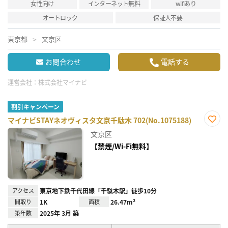
女性向け
インターネット無料
wifiあり
オートロック
保証人不要
東京都
文京区
お問合わせ
電話する
運営会社：
株式会社マイナビ
割引キャンペーン
マイナビSTAYネオヴィスタ文京千駄木 702(No.1075188)
お気
文京区
に入
り登
【禁煙/Wi-Fi無料】
録
アクセス
東京地下鉄千代田線「千駄木駅」徒歩10分
間取り
1K
面積
26.47m²
築年数
2025年 3月 築