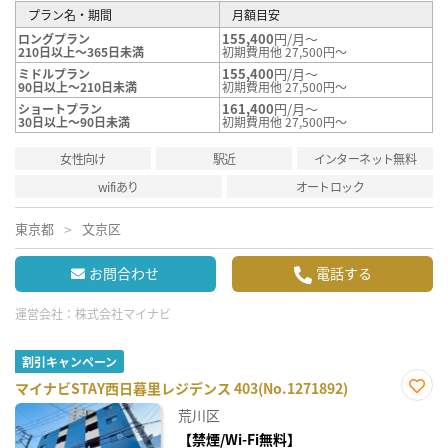
プラン名・期間
月額目安
155,400
円/月～
ロングプラン
210日以上～365日未満
初期費用他 27,500円～
155,400
円/月～
ミドルプラン
90日以上～210日未満
初期費用他 27,500円～
161,400
円/月～
ショートプラン
30日以上～90日未満
初期費用他 27,500円～
女性向け
駅近
インターネット無料
wifiあり
オートロック
東京都
文京区
お問合わせ
電話する
運営会社：
株式会社マイナビ
割引キャンペーン
マイナビSTAY西日暮里レジデンス 403(No.1271892)
お気
荒川区
に入
り登
【禁煙/Wi-Fi無料】