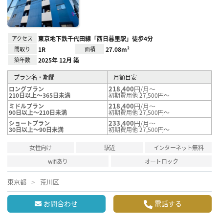
録
アクセス
東京地下鉄千代田線「西日暮里駅」徒歩4分
間取り
1R
面積
27.08m²
築年数
2025年 12月 築
プラン名・期間
月額目安
218,400
円/月～
ロングプラン
210日以上～365日未満
初期費用他 27,500円～
218,400
円/月～
ミドルプラン
90日以上～210日未満
初期費用他 27,500円～
233,400
円/月～
ショートプラン
30日以上～90日未満
初期費用他 27,500円～
女性向け
駅近
インターネット無料
wifiあり
オートロック
東京都
荒川区
お問合わせ
電話する