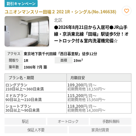
割引キャンペーン
ユニオンマンスリー田端２ 202 1R・シングル(No.146638)
お気
北区
に入
り登
●2026年8月21日から入居可●JR山手
録
線・京浜東北線「田端」駅徒歩5分！オ
ートロック付＆室内洗濯機完備☆
アクセス
東京地下鉄千代田線「西日暮里駅」徒歩12分
間取り
1R
面積
19m²
築年数
1986年 7月 築
プラン名・期間
月額目安
109,200
円/月～
ロングプラン
210日以上～360日未満
初期費用他 18,150円～
115,200
円/月～
ミドルプラン
90日以上～210日未満
初期費用他 15,950円～
118,200
円/月～
ショートプラン
30日以上～90日未満
初期費用他 14,300円～
駅近
オートロック
手数料無料
保証人不要
家具付賃貸