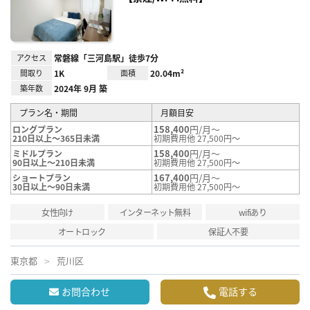
アクセス
常磐線「三河島駅」徒歩7分
間取り
1K
面積
20.04m²
築年数
2024年 9月 築
プラン名・期間
月額目安
158,400
円/月～
ロングプラン
210日以上～365日未満
初期費用他 27,500円～
158,400
円/月～
ミドルプラン
90日以上～210日未満
初期費用他 27,500円～
167,400
円/月～
ショートプラン
30日以上～90日未満
初期費用他 27,500円～
女性向け
インターネット無料
wifiあり
オートロック
保証人不要
東京都
荒川区
お問合わせ
電話する