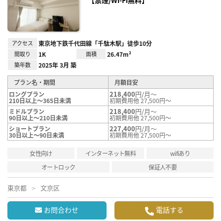
【禁煙/Wi-Fi無料】
録
アクセス
東京地下鉄千代田線「千駄木駅」徒歩10分
間取り
1K
面積
26.47m²
築年数
2025年 3月 築
プラン名・期間
月額目安
218,400
円/月～
ロングプラン
210日以上～365日未満
初期費用他 27,500円～
218,400
円/月～
ミドルプラン
90日以上～210日未満
初期費用他 27,500円～
227,400
円/月～
ショートプラン
30日以上～90日未満
初期費用他 27,500円～
女性向け
インターネット無料
wifiあり
オートロック
保証人不要
東京都
文京区
お問合わせ
電話する