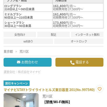
プラン名・期間
月額目安
161,400
円/月～
ロングプラン
210日以上～365日未満
初期費用他 27,500円～
161,400
円/月～
ミドルプラン
90日以上～210日未満
初期費用他 27,500円～
173,400
円/月～
ショートプラン
30日以上～90日未満
初期費用他 27,500円～
女性向け
駅近
インターネット無料
wifiあり
オートロック
東京都
荒川区
お問合わせ
電話する
運営会社：
株式会社マイナビ
割引キャンペーン
マイナビSTAYトワイライトヒルズ東日暮里 201(No.997540)
お気
荒川区
に入
り登
【禁煙/Wi-Fi無料】
録