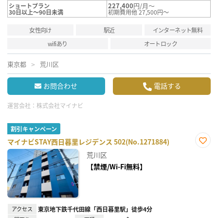
227,400
円/月～
ショートプラン
30日以上～90日未満
初期費用他 27,500円～
女性向け
駅近
インターネット無料
wifiあり
オートロック
東京都
荒川区
お問合わせ
電話する
運営会社：
株式会社マイナビ
割引キャンペーン
マイナビSTAY西日暮里レジデンス 502(No.1271884)
お気
荒川区
に入
り登
【禁煙/Wi-Fi無料】
録
アクセス
東京地下鉄千代田線「西日暮里駅」徒歩4分