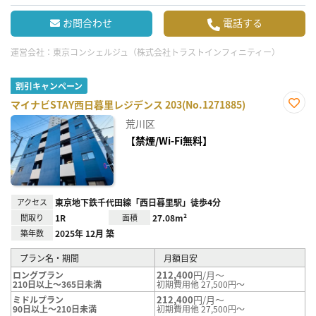
お問合わせ
電話する
運営会社：
東京コンシェルジュ（株式会社トラストインフィニティー）
割引キャンペーン
マイナビSTAY西日暮里レジデンス 203(No.1271885)
お気
荒川区
に入
り登
【禁煙/Wi-Fi無料】
録
アクセス
東京地下鉄千代田線「西日暮里駅」徒歩4分
間取り
1R
面積
27.08m²
築年数
2025年 12月 築
プラン名・期間
月額目安
212,400
円/月～
ロングプラン
210日以上～365日未満
初期費用他 27,500円～
212,400
円/月～
ミドルプラン
90日以上～210日未満
初期費用他 27,500円～