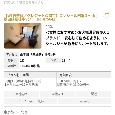
運営会社：
株式会社マイナビ
【Wi-Fi無料／クレジット決済可】コンシェル田端１～山手
線田端駅徒歩9分！ (No.475641)
お気
に入
北区
り登
録
＜女性におすすめ＞お客様満足度NO.１
ブランド 安心して住めるようにコン
シェルジュが 親身にサポート致します。
アクセス
山手線「田端駅」徒歩9分
間取り
1K
面積
18m²
築年数
1994年 8月 築
プラン名・期間
月額目安
118,500
円/月～
田端１【WI-FI無料プラン】
1ヶ月以上～12ヶ月未満
初期費用他 33,000円～
女性向け
同棲向け
駅近
インターネット無料
wifiあり
東京都
北区