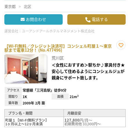
東京都
北区
お問合わせ
電話する
運営会社：
ユーアンドアールホテルマネジメント株式会社
【Wi-Fi無料／クレジット決済可】コンシェル町屋１～東京
駅まで電車12分！ (No.477496)
お気
に入
荒川区
り登
録
＜女性におすすめ＞駅ちか♪家具付き★
安心して住めるようにコンシェルジュが
親身にサポート致します。
アクセス
常磐線「三河島駅」徒歩9分
間取り
1K
面積
21m²
築年数
2009年 2月 築
プラン名・期間
月額目安
127,800
円/月～
町屋１【WI-FI無料プラン】
1ヶ月以上～12ヶ月未満
初期費用他 33,000円～