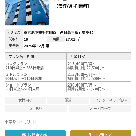
に入
り登
【禁煙/Wi-Fi無料】
録
アクセス
東京地下鉄千代田線「西日暮里駅」徒歩4分
間取り
1R
面積
27.61m²
築年数
2025年 12月 築
プラン名・期間
月額目安
215,400
円/月～
ロングプラン
210日以上～365日未満
初期費用他 27,500円～
215,400
円/月～
ミドルプラン
90日以上～210日未満
初期費用他 27,500円～
230,400
円/月～
ショートプラン
30日以上～90日未満
初期費用他 27,500円～
女性向け
駅近
インターネット無料
wifiあり
オートロック
東京都
荒川区
お問合わせ
電話する