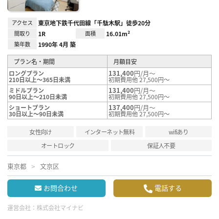
アクセス
東京地下鉄千代田線「千駄木駅」徒歩20分
間取り
1R
面積
16.01m²
築年数
1990年 4月 築
プラン名・期間
月額目安
131,400
円/月～
ロングプラン
210日以上～365日未満
初期費用他 27,500円～
131,400
円/月～
ミドルプラン
90日以上～210日未満
初期費用他 27,500円～
137,400
円/月～
ショートプラン
30日以上～90日未満
初期費用他 27,500円～
女性向け
インターネット無料
wifiあり
オートロック
保証人不要
東京都
文京区
お問合わせ
電話する
運営会社：
株式会社マイナビ