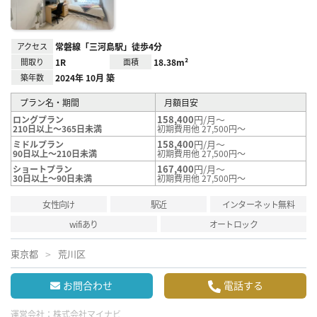
アクセス
常磐線「三河島駅」徒歩4分
間取り
1R
面積
18.38m²
築年数
2024年 10月 築
プラン名・期間
月額目安
158,400
円/月～
ロングプラン
210日以上～365日未満
初期費用他 27,500円～
158,400
円/月～
ミドルプラン
90日以上～210日未満
初期費用他 27,500円～
167,400
円/月～
ショートプラン
30日以上～90日未満
初期費用他 27,500円～
女性向け
駅近
インターネット無料
wifiあり
オートロック
東京都
荒川区
お問合わせ
電話する
運営会社：
株式会社マイナビ