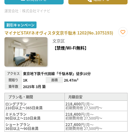
運営会社：
株式会社マイナビ
割引キャンペーン
マイナビSTAYネオヴィスタ文京千駄木 1202(No.1075193)
お気
文京区
に入
り登
【禁煙/Wi-Fi無料】
録
アクセス
東京地下鉄千代田線「千駄木駅」徒歩10分
間取り
1K
面積
26.47m²
築年数
2025年 3月 築
プラン名・期間
月額目安
218,400
円/月～
ロングプラン
210日以上～365日未満
初期費用他 27,500円～
218,400
円/月～
ミドルプラン
90日以上～210日未満
初期費用他 27,500円～
227,400
円/月～
ショートプラン
30日以上～90日未満
初期費用他 27,500円～