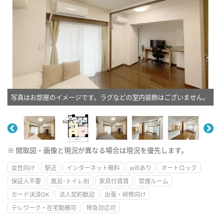
写真はお部屋のイメージです。ラグなどの室内装飾はございません。
※ 間取図・画像と現況が異なる場合は現況を優先します。
女性向け
駅近
インターネット無料
wifiあり
オートロック
保証人不要
風呂･トイレ別
家具付賃貸
禁煙ルーム
カード決済OK
法人契約歓迎
出張・研修向け
テレワーク・在宅勤務可
特急対応可