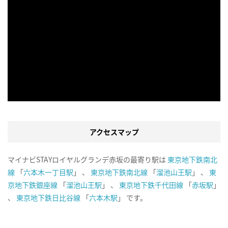
アクセスマップ
マイナビSTAYロイヤルグランデ赤坂の最寄り駅は
東京地下鉄南北
線
「
六本木一丁目駅
」 、
東京地下鉄南北線
「
溜池山王駅
」 、
東
京地下鉄銀座線
「
溜池山王駅
」 、
東京地下鉄千代田線
「
赤坂駅
」
、
東京地下鉄日比谷線
「
六本木駅
」 です。