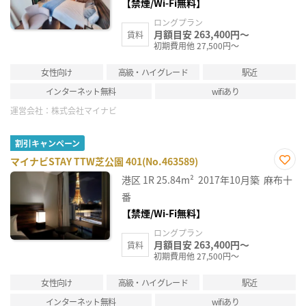
【禁煙/Wi-Fi無料】
ロングプラン
月額目安 263,400円～
賃料
初期費用他 27,500円～
女性向け
高級・ハイグレード
駅近
インターネット無料
wifiあり
運営会社：
株式会社マイナビ
割引キャンペーン
マイナビSTAY TTW芝公園 401(No.463589)
お気
港区
1R
25.84m²
2017年10月築
麻布十
に入
り登
番
録
【禁煙/Wi-Fi無料】
ロングプラン
月額目安 263,400円～
賃料
初期費用他 27,500円～
女性向け
高級・ハイグレード
駅近
インターネット無料
wifiあり