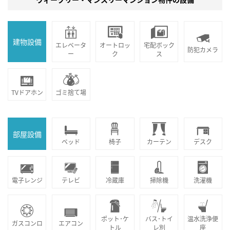
建物設備
エレベータ
オートロッ
宅配ボック
防犯カメラ
ー
ク
ス
TVドアホン
ゴミ捨て場
部屋設備
ベッド
椅子
カーテン
デスク
電子レンジ
テレビ
冷蔵庫
掃除機
洗濯機
ポット･ケ
バス･トイ
温水洗浄便
ガスコンロ
エアコン
トル
レ別
座