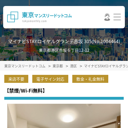
マイナビSTAYロイヤルグランデ赤坂 305(No.1004464)
東京都港区赤坂６丁目12-12
東京マンスリードットコム
東京都
港区
マイナビSTAYロイヤルグ
来店不要
電子サイン対応
敷金・礼金無料
【禁煙/Wi-Fi無料】