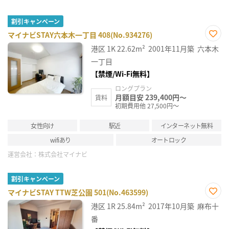
割引キャンペーン
マイナビSTAY六本木一丁目 408(No.934276)
お気
港区
1K
22.62m²
2001年11月築
六本木
に入
り登
一丁目
録
【禁煙/Wi-Fi無料】
ロングプラン
月額目安 239,400円～
賃料
初期費用他 27,500円～
女性向け
駅近
インターネット無料
wifiあり
オートロック
運営会社：
株式会社マイナビ
割引キャンペーン
マイナビSTAY TTW芝公園 501(No.463599)
お気
港区
1R
25.84m²
2017年10月築
麻布十
に入
り登
番
録