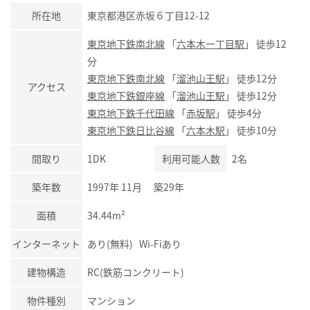
所在地
東京都港区赤坂６丁目12-12
東京地下鉄南北線
「
六本木一丁目駅
」 徒歩12
分
東京地下鉄南北線
「
溜池山王駅
」 徒歩12分
アクセス
東京地下鉄銀座線
「
溜池山王駅
」 徒歩12分
東京地下鉄千代田線
「
赤坂駅
」 徒歩4分
東京地下鉄日比谷線
「
六本木駅
」 徒歩10分
間取り
1DK
利用可能人数
2名
築年数
1997年 11月 築29年
面積
34.44m²
インターネット
あり(無料) Wi-Fiあり
建物構造
RC(鉄筋コンクリート)
物件種別
マンション