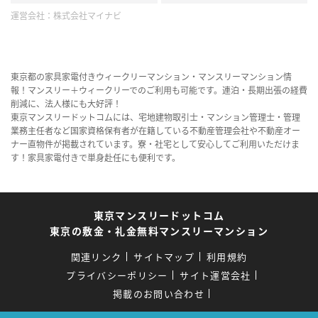
運営会社：
株式会社マイナビ
東京都の家具家電付きウィークリーマンション・マンスリーマンション情
報！マンスリー＋ウィークリーでのご利用も可能です。連泊・長期出張の経費
削減に、法人様にも大好評！
東京マンスリードットコムには、宅地建物取引士・マンション管理士・管理
業務主任者など国家資格保有者が在籍している不動産管理会社や不動産オー
ナー直物件が掲載されています。寮・社宅として安心してご利用いただけま
す！家具家電付きで単身赴任にも便利です。
東京マンスリードットコム
東京の敷金・礼金無料マンスリーマンション
関連リンク
サイトマップ
利用規約
プライバシーポリシー
サイト運営会社
掲載のお問い合わせ