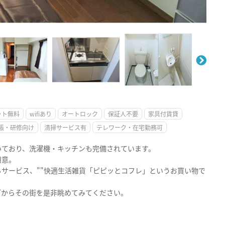
。
ット無料
wifiあり
オートロック
保証人不要
家具付賃貸
張・研修向け
清掃サービス有
テレワーク・在宅勤務可
いており、洗濯機・キッチンも完備されています。
用意。
サービス、""快適生活雑貨「ピピッとコフレ」というお買い物で
ダからその街を是非眺めてみてください。