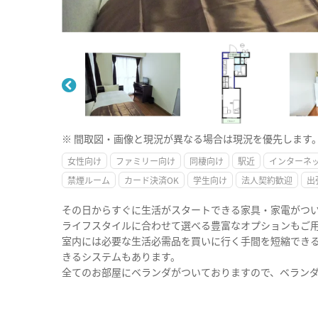
※ 間取図・画像と現況が異なる場合は現況を優先します
女性向け
ファミリー向け
同棲向け
駅近
インターネ
禁煙ルーム
カード決済OK
学生向け
法人契約歓迎
出
その日からすぐに生活がスタートできる家具・家電がつ
ライフスタイルに合わせて選べる豊富なオプションもご
室内には必要な生活必需品を買いに行く手間を短縮できる
きるシステムもあります。
全てのお部屋にベランダがついておりますので、ベラン