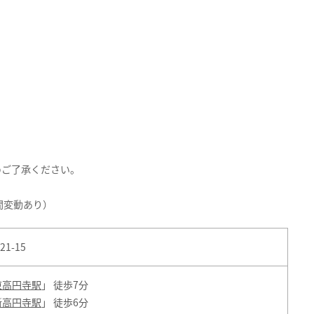
めご了承ください。
間変動あり）
1-15
東高円寺駅
」 徒歩7分
新高円寺駅
」 徒歩6分