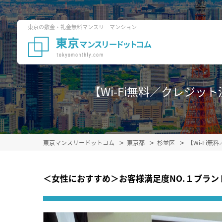
東京の敷金・礼金無料マンスリーマンション
【Wi-Fi無料／クレジット
東京マンスリードットコム
東京都
杉並区
【Wi-Fi
＜女性におすすめ＞お客様満足度NO.１ブラ