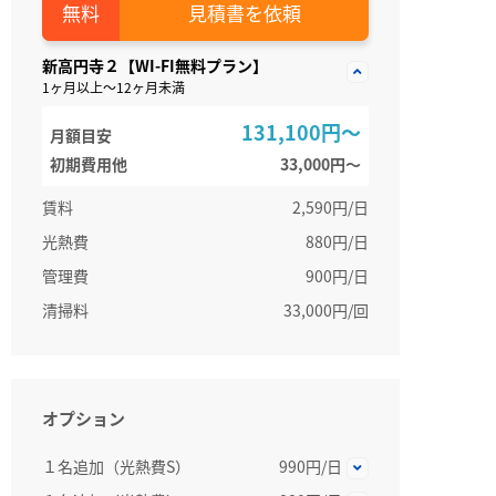
見積書を依頼
新高円寺２【WI-FI無料プラン】
1ヶ月以上～12ヶ月未満
131,100円～
月額目安
初期費用他
33,000円〜
賃料
2,590円/日
光熱費
880円/日
管理費
900円/日
清掃料
33,000円/回
オプション
１名追加（光熱費S）
990円/日