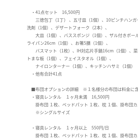
・41点セット 16,500円
三徳包丁（1丁） 、五寸皿（1個）、10ピンチハンガ
洗剤（1個）、デザートフォーク（2本）、
大皿（1個）、バススポンジ（1個）、ザル付きボール（
ライパン26cm（1個）、お箸5膳（1個）、
バスマット（1枚）、IH対応片手鍋16cm（1個）、菜
トまな板（1個）、フェイスタオル（1個）、
ナイロンターナー（1個）、キッチンハサミ（1個）
・他有合計41点
■布団オプションの詳細 ※１名様分の布団は料金に含
・寝具レンタル １ヶ月未満 16,500円
掛布団 １枚、ベッドパット １枚、枕 １個、掛布団カバ
※シングルサイズ
・寝具レンタル １ヶ月以上 550円/日
掛布団 １枚、ベッドパット １枚、枕 １個、掛布団カバ