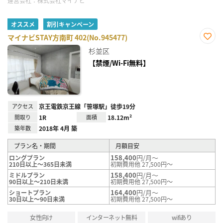
運営会社：
株式会社マイナビ
オススメ
割引キャンペーン
マイナビSTAY方南町 402(No.945477)
お気
杉並区
に入
り登
【禁煙/Wi-Fi無料】
録
アクセス
京王電鉄京王線「笹塚駅」徒歩19分
間取り
1R
面積
18.12m²
築年数
2018年 4月 築
プラン名・期間
月額目安
158,400
円/月～
ロングプラン
210日以上～365日未満
初期費用他 27,500円～
158,400
円/月～
ミドルプラン
90日以上～210日未満
初期費用他 27,500円～
164,400
円/月～
ショートプラン
30日以上～90日未満
初期費用他 27,500円～
女性向け
インターネット無料
wifiあり