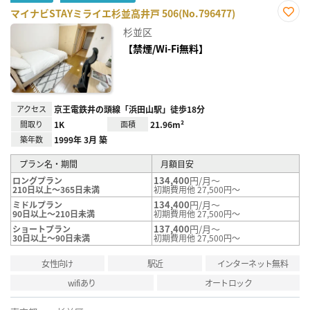
マイナビSTAYミライエ杉並高井戸 506(No.796477)
お気
杉並区
に入
り登
【禁煙/Wi-Fi無料】
録
アクセス
京王電鉄井の頭線「浜田山駅」徒歩18分
間取り
1K
面積
21.96m²
築年数
1999年 3月 築
プラン名・期間
月額目安
134,400
円/月～
ロングプラン
210日以上～365日未満
初期費用他 27,500円～
134,400
円/月～
ミドルプラン
90日以上～210日未満
初期費用他 27,500円～
137,400
円/月～
ショートプラン
30日以上～90日未満
初期費用他 27,500円～
女性向け
駅近
インターネット無料
wifiあり
オートロック