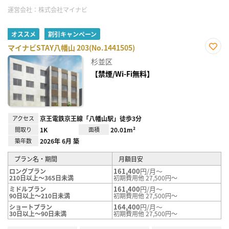
運営会社：
株式会社マイナビ
オススメ
割引キャンペーン
マイナビSTAY八幡山 203(No.1441505)
お気
杉並区
に入
り登
【禁煙/Wi-Fi無料】
録
アクセス
京王電鉄京王線「八幡山駅」徒歩3分
間取り
1K
面積
20.01m²
築年数
2026年 6月 築
プラン名・期間
月額目安
161,400
円/月～
ロングプラン
210日以上～365日未満
初期費用他 27,500円～
161,400
円/月～
ミドルプラン
90日以上～210日未満
初期費用他 27,500円～
164,400
円/月～
ショートプラン
30日以上～90日未満
初期費用他 27,500円～