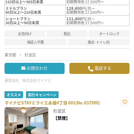
210日以上～365日未満
初期費用他 27,500円～
128,400
円/月～
ミドルプラン
90日以上～210日未満
初期費用他 27,500円～
131,400
円/月～
ショートプラン
30日以上～90日未満
初期費用他 27,500円～
女性向け
駅近
オートロック
保証人不要
風呂･トイレ別
東京都
杉並区
お問合わせ
電話する
運営会社：
株式会社マイナビ
オススメ
割引キャンペーン
マイナビSTAYミライエ永福4丁目 601(No.837990)
お気
杉並区
に入
り登
【禁煙】
録