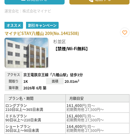
運営会社：
株式会社マイナビ
オススメ
割引キャンペーン
マイナビSTAY八幡山 209(No.1441508)
お気
杉並区
に入
り登
【禁煙/Wi-Fi無料】
録
アクセス
京王電鉄京王線「八幡山駅」徒歩3分
間取り
1K
面積
20.01m²
築年数
2026年 6月 築
プラン名・期間
月額目安
161,400
円/月～
ロングプラン
210日以上～365日未満
初期費用他 27,500円～
161,400
円/月～
ミドルプラン
90日以上～210日未満
初期費用他 27,500円～
164,400
円/月～
ショートプラン
30日以上～90日未満
初期費用他 27,500円～