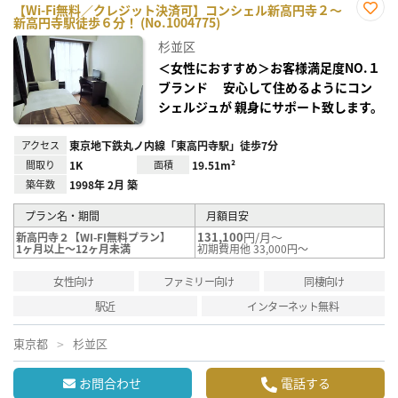
【Wi-Fi無料／クレジット決済可】コンシェル新高円寺２～
新高円寺駅徒歩６分！ (No.1004775)
お気
に入
杉並区
り登
録
＜女性におすすめ＞お客様満足度NO.１
ブランド 安心して住めるようにコン
シェルジュが 親身にサポート致します。
アクセス
東京地下鉄丸ノ内線「東高円寺駅」徒歩7分
間取り
1K
面積
19.51m²
築年数
1998年 2月 築
プラン名・期間
月額目安
131,100
円/月～
新高円寺２【WI-FI無料プラン】
1ヶ月以上～12ヶ月未満
初期費用他 33,000円～
女性向け
ファミリー向け
同棲向け
駅近
インターネット無料
東京都
杉並区
お問合わせ
電話する