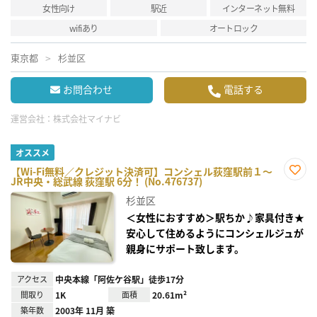
女性向け
駅近
インターネット無料
wifiあり
オートロック
東京都
杉並区
お問合わせ
電話する
運営会社：
株式会社マイナビ
オススメ
【Wi-Fi無料／クレジット決済可】コンシェル荻窪駅前１～
JR中央・総武線 荻窪駅 6分！ (No.476737)
お気
に入
杉並区
り登
録
＜女性におすすめ＞駅ちか♪家具付き★
安心して住めるようにコンシェルジュが
親身にサポート致します。
アクセス
中央本線「阿佐ケ谷駅」徒歩17分
間取り
1K
面積
20.61m²
築年数
2003年 11月 築