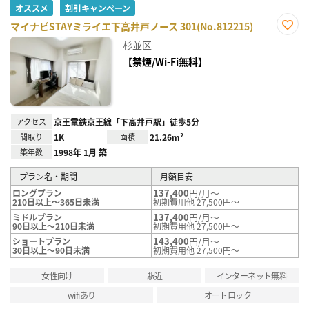
オススメ
割引キャンペーン
マイナビSTAYミライエ下高井戸ノース 301(No.812215)
お気
杉並区
に入
り登
【禁煙/Wi-Fi無料】
録
アクセス
京王電鉄京王線「下高井戸駅」徒歩5分
間取り
1K
面積
21.26m²
築年数
1998年 1月 築
プラン名・期間
月額目安
137,400
円/月～
ロングプラン
210日以上～365日未満
初期費用他 27,500円～
137,400
円/月～
ミドルプラン
90日以上～210日未満
初期費用他 27,500円～
143,400
円/月～
ショートプラン
30日以上～90日未満
初期費用他 27,500円～
女性向け
駅近
インターネット無料
wifiあり
オートロック