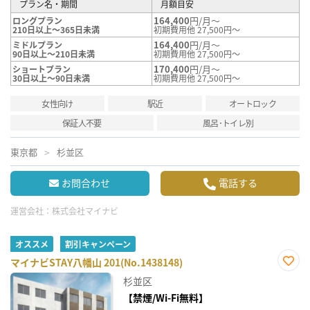
プラン名・期間
月額目安
164,400
円/月～
ロングプラン
210日以上～365日未満
初期費用他 27,500円～
164,400
円/月～
ミドルプラン
90日以上～210日未満
初期費用他 27,500円～
170,400
円/月～
ショートプラン
30日以上～90日未満
初期費用他 27,500円～
女性向け
駅近
オートロック
保証人不要
風呂･トイレ別
東京都
杉並区
お問合わせ
電話する
運営会社：
株式会社マイナビ
オススメ
割引キャンペーン
マイナビSTAY八幡山 201(No.1438148)
お気
杉並区
に入
り登
【禁煙/Wi-Fi無料】
録