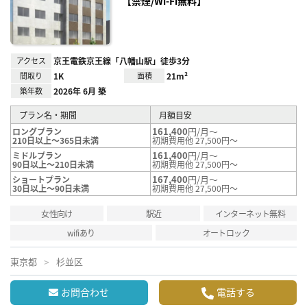
【禁煙/Wi-Fi無料】
録
アクセス
京王電鉄京王線「八幡山駅」徒歩3分
間取り
1K
面積
21m²
築年数
2026年 6月 築
プラン名・期間
月額目安
161,400
円/月～
ロングプラン
210日以上～365日未満
初期費用他 27,500円～
161,400
円/月～
ミドルプラン
90日以上～210日未満
初期費用他 27,500円～
167,400
円/月～
ショートプラン
30日以上～90日未満
初期費用他 27,500円～
女性向け
駅近
インターネット無料
wifiあり
オートロック
東京都
杉並区
お問合わせ
電話する