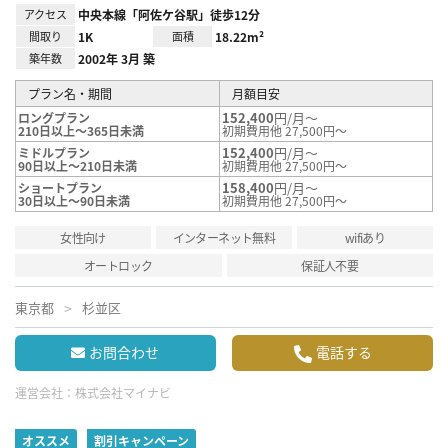
アクセス
中央本線「阿佐ケ谷駅」徒歩12分
間取り
1K
面積
18.22m²
築年数
2002年 3月 築
プラン名・期間
月額目安
152,400
円/月～
ロングプラン
210日以上～365日未満
初期費用他 27,500円～
152,400
円/月～
ミドルプラン
90日以上～210日未満
初期費用他 27,500円～
158,400
円/月～
ショートプラン
30日以上～90日未満
初期費用他 27,500円～
女性向け
インターネット無料
wifiあり
オートロック
保証人不要
東京都
杉並区
お問合わせ
電話する
運営会社：
株式会社マイナビ
オススメ
割引キャンペーン