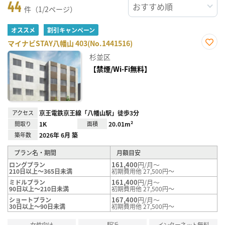
44
件（1/2ページ）
オススメ
割引キャンペーン
マイナビSTAY八幡山 403(No.1441516)
お気
杉並区
に入
り登
【禁煙/Wi-Fi無料】
録
アクセス
京王電鉄京王線「八幡山駅」徒歩3分
間取り
1K
面積
20.01m²
築年数
2026年 6月 築
プラン名・期間
月額目安
161,400
円/月～
ロングプラン
210日以上～365日未満
初期費用他 27,500円～
161,400
円/月～
ミドルプラン
90日以上～210日未満
初期費用他 27,500円～
167,400
円/月～
ショートプラン
30日以上～90日未満
初期費用他 27,500円～
女性向け
駅近
インターネット無料