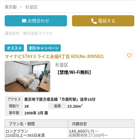
東京都
杉並区
お問合わせ
電話する
運営会社：
株式会社マイナビ
オススメ
割引キャンペーン
マイナビSTAYミライエ永福4丁目 605(No.809582)
お気
杉並区
に入
り登
【禁煙/Wi-Fi無料】
録
アクセス
東京地下鉄方南支線「方南町駅」徒歩18分
間取り
1K
面積
23.26m²
築年数
1998年 3月 築
プラン名・期間
月額目安
140,400
円/月～
ロングプラン
210日以上～365日未満
初期費用他 27,500円～