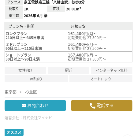
アクセス
京王電鉄京王線「八幡山駅」徒歩3分
間取り
1K
面積
20.01m²
築年数
2026年 6月 築
プラン名・期間
月額目安
161,400
円/月～
ロングプラン
210日以上～365日未満
初期費用他 27,500円～
161,400
円/月～
ミドルプラン
90日以上～210日未満
初期費用他 27,500円～
167,400
円/月～
ショートプラン
30日以上～90日未満
初期費用他 27,500円～
女性向け
駅近
インターネット無料
wifiあり
オートロック
東京都
杉並区
お問合わせ
電話する
運営会社：
株式会社マイナビ
オススメ