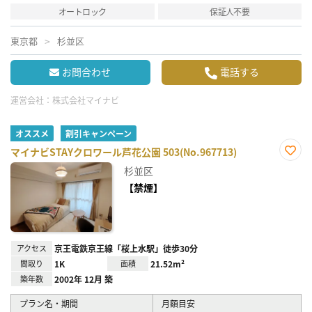
オートロック
保証人不要
東京都
杉並区
お問合わせ
電話する
運営会社：
株式会社マイナビ
オススメ
割引キャンペーン
マイナビSTAYクロワール芦花公園 503(No.967713)
お気
杉並区
に入
り登
【禁煙】
録
アクセス
京王電鉄京王線「桜上水駅」徒歩30分
間取り
1K
面積
21.52m²
築年数
2002年 12月 築
プラン名・期間
月額目安