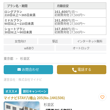
プラン名・期間
月額目安
161,400
円/月～
ロングプラン
210日以上～365日未満
初期費用他 27,500円～
161,400
円/月～
ミドルプラン
90日以上～210日未満
初期費用他 27,500円～
167,400
円/月～
ショートプラン
30日以上～90日未満
初期費用他 27,500円～
女性向け
駅近
インターネット無料
wifiあり
オートロック
東京都
杉並区
お問合わせ
電話する
運営会社：
株式会社マイナビ
オススメ
割引キャンペーン
マイナビSTAY八幡山 205(No.1441506)
お気
杉並区
に入
り登