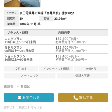
アクセス
京王電鉄井の頭線「高井戸駅」徒歩20分
間取り
1K
面積
23.96m²
築年数
2002年 11月 築
プラン名・期間
月額目安
152,400
円/月～
ロングプラン
210日以上～365日未満
初期費用他 27,500円～
152,400
円/月～
ミドルプラン
90日以上～210日未満
初期費用他 27,500円～
158,400
円/月～
ショートプラン
30日以上～90日未満
初期費用他 27,500円～
女性向け
インターネット無料
wifiあり
オートロック
保証人不要
東京都
杉並区
お問合わせ
電話する
運営会社：
株式会社マイナビ