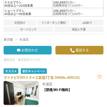
140,400
円/月～
ミドルプラン
90日以上～210日未満
初期費用他 27,500円～
146,400
円/月～
ショートプラン
30日以上～90日未満
初期費用他 27,500円～
女性向け
インターネット無料
wifiあり
オートロック
保証人不要
東京都
杉並区
お問合わせ
電話する
運営会社：
株式会社マイナビ
オススメ
割引キャンペーン
マイナビSTAYミライエ荻窪3丁目 304(No.809132)
お気
杉並区
に入
り登
【禁煙/Wi-Fi無料】
録