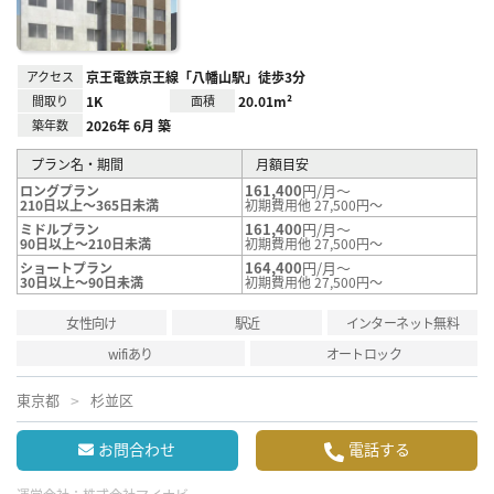
アクセス
京王電鉄京王線「八幡山駅」徒歩3分
間取り
1K
面積
20.01m²
築年数
2026年 6月 築
プラン名・期間
月額目安
161,400
円/月～
ロングプラン
210日以上～365日未満
初期費用他 27,500円～
161,400
円/月～
ミドルプラン
90日以上～210日未満
初期費用他 27,500円～
164,400
円/月～
ショートプラン
30日以上～90日未満
初期費用他 27,500円～
女性向け
駅近
インターネット無料
wifiあり
オートロック
東京都
杉並区
お問合わせ
電話する