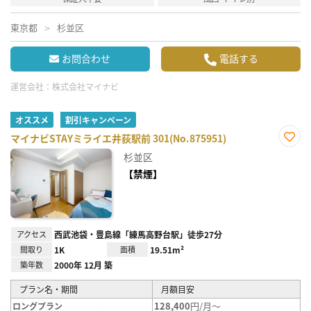
東京都
杉並区
お問合わせ
電話する
運営会社：
株式会社マイナビ
オススメ
割引キャンペーン
マイナビSTAYミライエ井荻駅前 301(No.875951)
お気
杉並区
に入
り登
【禁煙】
録
アクセス
西武池袋・豊島線「練馬高野台駅」徒歩27分
間取り
1K
面積
19.51m²
築年数
2000年 12月 築
プラン名・期間
月額目安
128,400
円/月～
ロングプラン