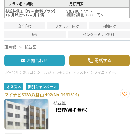
プラン名・期間
月額目安
98,700
円/月～
杉並井荻１【WI-FI無料プラン】
1ヶ月以上～12ヶ月未満
初期費用他 33,000円～
女性向け
ファミリー向け
同棲向け
駅近
インターネット無料
東京都
杉並区
お問合わせ
電話する
運営会社：
東京コンシェルジュ（株式会社トラストインフィニティー）
オススメ
割引キャンペーン
マイナビSTAY八幡山 402(No.1441514)
お気
杉並区
に入
り登
【禁煙/Wi-Fi無料】
録