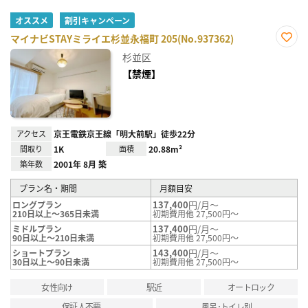
オススメ
割引キャンペーン
マイナビSTAYミライエ杉並永福町 205(No.937362)
お気
杉並区
に入
り登
【禁煙】
録
アクセス
京王電鉄京王線「明大前駅」徒歩22分
間取り
1K
面積
20.88m²
築年数
2001年 8月 築
プラン名・期間
月額目安
137,400
円/月～
ロングプラン
210日以上～365日未満
初期費用他 27,500円～
137,400
円/月～
ミドルプラン
90日以上～210日未満
初期費用他 27,500円～
143,400
円/月～
ショートプラン
30日以上～90日未満
初期費用他 27,500円～
女性向け
駅近
オートロック
保証人不要
風呂･トイレ別