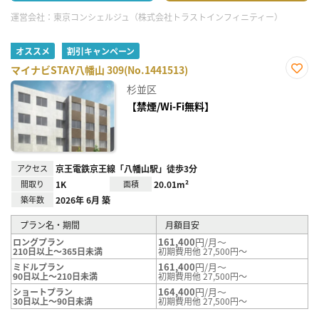
運営会社：
東京コンシェルジュ（株式会社トラストインフィニティー）
オススメ
割引キャンペーン
マイナビSTAY八幡山 309(No.1441513)
お気
杉並区
に入
り登
【禁煙/Wi-Fi無料】
録
アクセス
京王電鉄京王線「八幡山駅」徒歩3分
間取り
1K
面積
20.01m²
築年数
2026年 6月 築
プラン名・期間
月額目安
161,400
円/月～
ロングプラン
210日以上～365日未満
初期費用他 27,500円～
161,400
円/月～
ミドルプラン
90日以上～210日未満
初期費用他 27,500円～
164,400
円/月～
ショートプラン
30日以上～90日未満
初期費用他 27,500円～