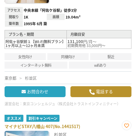
アクセス
中央本線「阿佐ケ谷駅」徒歩3分
間取り
1K
面積
19.04m²
築年数
1995年 6月 築
プラン名・期間
月額目安
131,100
円/月～
阿佐ヶ谷駅前１【WI-FI無料プラン】
1ヶ月以上～12ヶ月未満
初期費用他 33,000円～
女性向け
同棲向け
駅近
インターネット無料
wifiあり
東京都
杉並区
お問合わせ
電話する
運営会社：
東京コンシェルジュ（株式会社トラストインフィニティー）
オススメ
割引キャンペーン
マイナビSTAY八幡山 407(No.1441517)
お気
杉並区