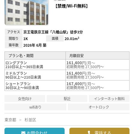
に入
り登
【禁煙/Wi-Fi無料】
録
アクセス
京王電鉄京王線「八幡山駅」徒歩3分
間取り
1K
面積
20.01m²
築年数
2026年 6月 築
プラン名・期間
月額目安
161,400
円/月～
ロングプラン
210日以上～365日未満
初期費用他 27,500円～
161,400
円/月～
ミドルプラン
90日以上～210日未満
初期費用他 27,500円～
167,400
円/月～
ショートプラン
30日以上～90日未満
初期費用他 27,500円～
女性向け
駅近
インターネット無料
wifiあり
オートロック
東京都
杉並区
お問合わせ
電話する