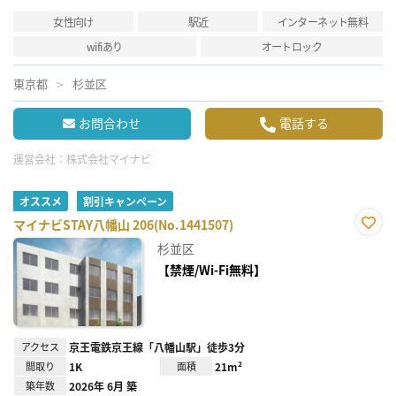
女性向け
駅近
インターネット無料
wifiあり
オートロック
東京都
杉並区
お問合わせ
電話する
運営会社：
株式会社マイナビ
オススメ
割引キャンペーン
マイナビSTAY八幡山 206(No.1441507)
お気
杉並区
に入
り登
【禁煙/Wi-Fi無料】
録
アクセス
京王電鉄京王線「八幡山駅」徒歩3分
間取り
1K
面積
21m²
築年数
2026年 6月 築