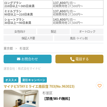
137,400
円/月～
ロングプラン
210日以上～365日未満
初期費用他 27,500円～
137,400
円/月～
ミドルプラン
90日以上～210日未満
初期費用他 27,500円～
143,400
円/月～
ショートプラン
30日以上～90日未満
初期費用他 27,500円～
女性向け
駅近
オートロック
保証人不要
風呂･トイレ別
東京都
杉並区
お問合わせ
電話する
運営会社：
株式会社マイナビ
オススメ
割引キャンペーン
マイナビSTAYミライエ南荻窪 703(No.963023)
お気
杉並区
に入
り登
【禁煙/Wi-Fi無料】
録