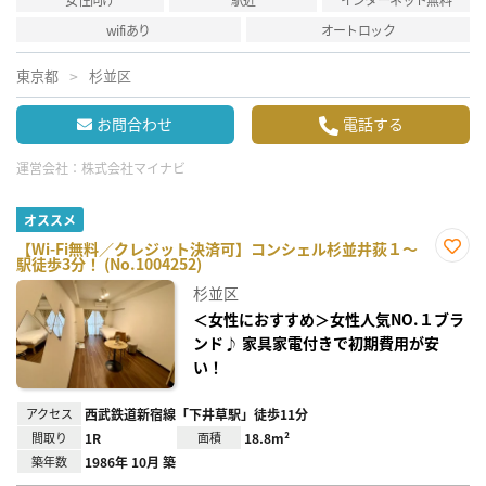
wifiあり
オートロック
東京都
杉並区
お問合わせ
電話する
運営会社：
株式会社マイナビ
オススメ
【Wi-Fi無料／クレジット決済可】コンシェル杉並井荻１～
駅徒歩3分！ (No.1004252)
お気
に入
杉並区
り登
録
＜女性におすすめ＞女性人気NO.１ブラ
ンド♪ 家具家電付きで初期費用が安
い！
アクセス
西武鉄道新宿線「下井草駅」徒歩11分
間取り
1R
面積
18.8m²
築年数
1986年 10月 築