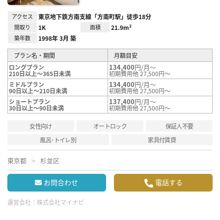
アクセス
東京地下鉄方南支線「方南町駅」徒歩18分
間取り
1K
面積
21.9m²
築年数
1998年 3月 築
プラン名・期間
月額目安
134,400
円/月～
ロングプラン
210日以上～365日未満
初期費用他 27,500円～
134,400
円/月～
ミドルプラン
90日以上～210日未満
初期費用他 27,500円～
137,400
円/月～
ショートプラン
30日以上～90日未満
初期費用他 27,500円～
女性向け
オートロック
保証人不要
風呂･トイレ別
家具付賃貸
東京都
杉並区
お問合わせ
電話する
運営会社：
株式会社マイナビ