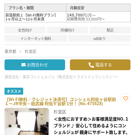
プラン名・期間
月額目安
149,700
円/月～
荻窪駅前１【WI-FI無料プラン】
1ヶ月以上～12ヶ月未満
初期費用他 33,000円～
女性向け
同棲向け
駅近
インターネット無料
wifiあり
東京都
杉並区
お問合わせ
電話する
運営会社：
東京コンシェルジュ（株式会社トラストインフィニティー）
オススメ
【Wi-Fi無料／クレジット決済可】コンシェル阿佐ヶ谷駅前
１～JR中央・総武線 阿佐ケ谷駅 1分！ (No.475828)
お気
に入
杉並区
り登
録
＜女性におすすめ＞お客様満足度NO.１
ブランド♪ 安心して住めるようにコン
シェルジュが 親身にサポート致します。