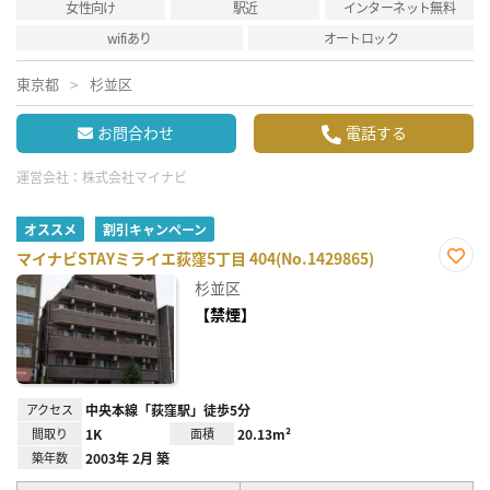
女性向け
駅近
インターネット無料
wifiあり
オートロック
東京都
杉並区
お問合わせ
電話する
運営会社：
株式会社マイナビ
オススメ
割引キャンペーン
マイナビSTAYミライエ荻窪5丁目 404(No.1429865)
お気
杉並区
に入
り登
【禁煙】
録
アクセス
中央本線「荻窪駅」徒歩5分
間取り
1K
面積
20.13m²
築年数
2003年 2月 築