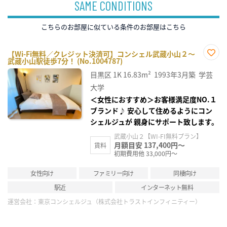
SAME CONDITIONS
こちらのお部屋に似ている条件のお部屋はこちら
【Wi-Fi無料／クレジット決済可】コンシェル武蔵小山２～
武蔵小山駅徒歩7分！ (No.1004787)
お気
に入
目黒区
1K
16.83m²
1993年3月築
学芸
り登
録
大学
＜女性におすすめ＞お客様満足度NO.１
ブランド♪ 安心して住めるようにコン
シェルジュが 親身にサポート致します。
武蔵小山２【WI-FI無料プラン】
月額目安 137,400円～
賃料
初期費用他 33,000円～
女性向け
ファミリー向け
同棲向け
駅近
インターネット無料
運営会社：
東京コンシェルジュ（株式会社トラストインフィニティー）