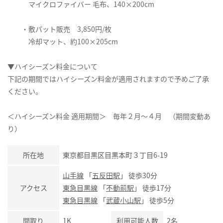
マイクロファイバー 毛布、140×200cm
・敷パット販売 3,850円/枚
冷却マット、約100×205cm
▼ハイシーズン料金について
下記の期間ではハイシーズン料金が適用されますので予めご了承
ください。
＜ハイシーズン料金 適用期間＞ 毎年２月～４月 （期間変動あ
り）
所在地
東京都目黒区目黒本町３丁目6-19
山手線
「
五反田駅
」 徒歩30分
アクセス
東急目黒線
「
不動前駅
」 徒歩17分
東急目黒線
「
武蔵小山駅
」 徒歩5分
間取り
1K
利用可能人数
2名