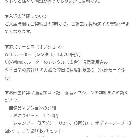
ットなど様々な施設が揃っており非常に便利です。
▼入退去時間について
ご入居時間はご契約日の0時から、ご退去は契約満了の翌朝8時ま
でとなります。
▼追加サービス（オプション）
Wi-Fiルーター（レンタル）13,200円/月
UQ-Wimax ルーターのレンタル（１台）通信費用込み
※３日間の累計10ギガ超で翌日に速度制限あり（低速モード移
行）
▼お部屋に無い備品類は下記、備品オプションの詳細をご確認く
ださい。
■備品オプションの詳細
・お泊りセット 2,750円
シャンプー（3回分）、リンス（3回分）、ボディーソープ（3
回分）、ゴミ袋10枚/１セット