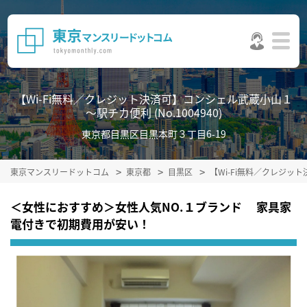
【Wi-Fi無料／クレジット決済可】コンシェル武蔵小山１
～駅チカ便利 (No.1004940)
東京都目黒区目黒本町３丁目6-19
東京マンスリードットコム
東京都
目黒区
【Wi-Fi無料／クレジ
＜女性におすすめ＞女性人気NO.１ブランド 家具家
電付きで初期費用が安い！