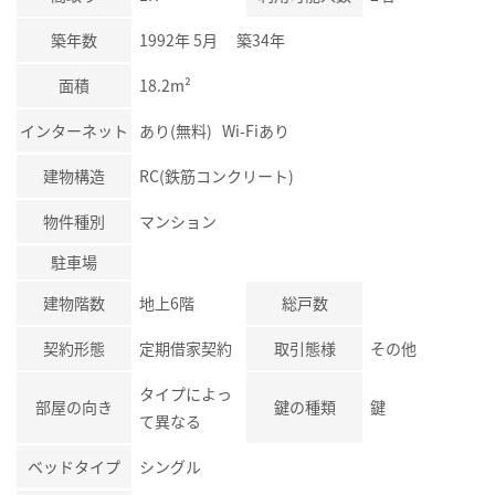
築年数
1992年 5月 築34年
面積
18.2m²
インターネット
あり(無料) Wi-Fiあり
建物構造
RC(鉄筋コンクリート)
物件種別
マンション
駐車場
建物階数
地上6階
総戸数
契約形態
定期借家契約
取引態様
その他
タイプによっ
部屋の向き
鍵の種類
鍵
て異なる
ベッドタイプ
シングル