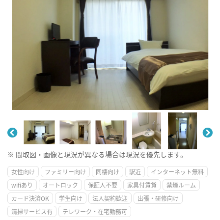
※ 間取図・画像と現況が異なる場合は現況を優先します。
女性向け
ファミリー向け
同棲向け
駅近
インターネット無料
wifiあり
オートロック
保証人不要
家具付賃貸
禁煙ルーム
カード決済OK
学生向け
法人契約歓迎
出張・研修向け
清掃サービス有
テレワーク・在宅勤務可