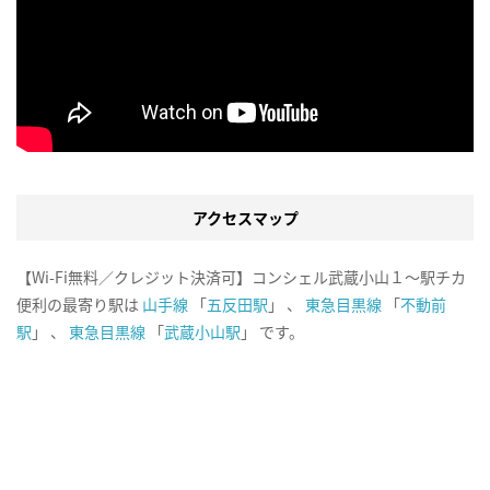
アクセスマップ
【Wi-Fi無料／クレジット決済可】コンシェル武蔵小山１～駅チカ
便利の最寄り駅は
山手線
「
五反田駅
」 、
東急目黒線
「
不動前
駅
」 、
東急目黒線
「
武蔵小山駅
」 です。