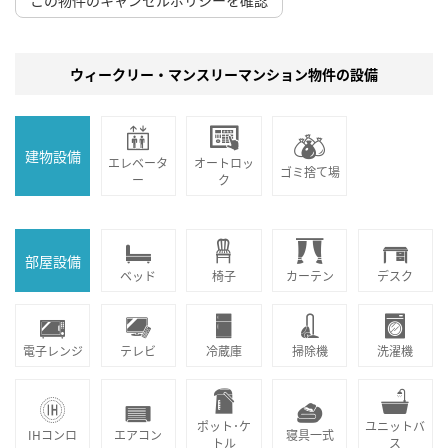
この物件のキャンセルポリシーを確認
ウィークリー・マンスリーマンション物件の設備
建物設備
エレベータ
オートロッ
ゴミ捨て場
ー
ク
部屋設備
ベッド
椅子
カーテン
デスク
電子レンジ
テレビ
冷蔵庫
掃除機
洗濯機
ポット･ケ
ユニットバ
IHコンロ
エアコン
寝具一式
トル
ス